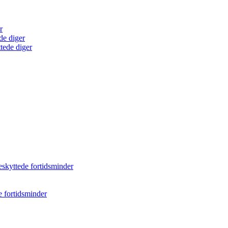
r
de diger
tede diger
eskyttede fortidsminder
e fortidsminder