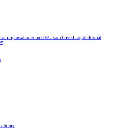
ng for organisationer med EU som hoved- og delformål
25
r
sationer