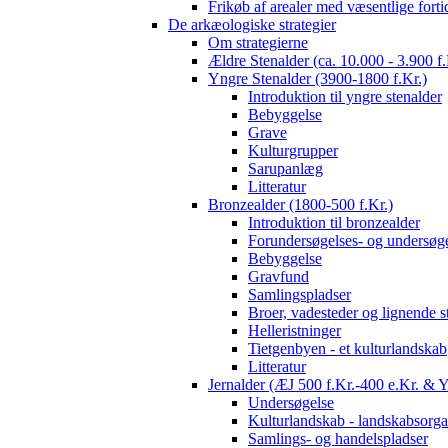
Frikøb af arealer med væsentlige fort
De arkæologiske strategier
Om strategierne
Ældre Stenalder (ca. 10.000 - 3.900 f.
Yngre Stenalder (3900-1800 f.Kr.)
Introduktion til yngre stenalder
Bebyggelse
Grave
Kulturgrupper
Sarupanlæg
Litteratur
Bronzealder (1800-500 f.Kr.)
Introduktion til bronzealder
Forundersøgelses- og undersøge
Bebyggelse
Gravfund
Samlingspladser
Broer, vadesteder og lignende s
Helleristninger
Tietgenbyen - et kulturlandskab
Litteratur
Jernalder (ÆJ 500 f.Kr.-400 e.Kr. & 
Undersøgelse
Kulturlandskab - landskabsorga
Samlings- og handelspladser