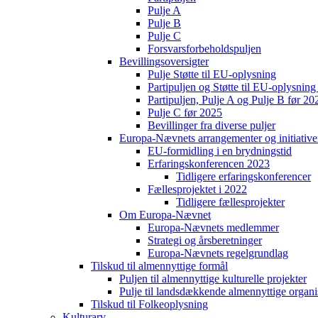
Pulje A
Pulje B
Pulje C
Forsvarsforbeholdspuljen
Bevillingsoversigter
Pulje Støtte til EU-oplysning
Partipuljen og Støtte til EU-oplysni
Partipuljen, Pulje A og Pulje B før 20
Pulje C før 2025
Bevillinger fra diverse puljer
Europa-Nævnets arrangementer og initiative
EU-formidling i en brydningstid
Erfaringskonferencen 2023
Tidligere erfaringskonferencer
Fællesprojektet i 2022
Tidligere fællesprojekter
Om Europa-Nævnet
Europa-Nævnets medlemmer
Strategi og årsberetninger
Europa-Nævnets regelgrundlag
Tilskud til almennyttige formål
Puljen til almennyttige kulturelle projekter
Pulje til landsdækkende almennyttige organi
Tilskud til Folkeoplysning
Kulturarv