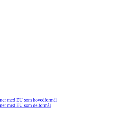
tioner med EU som hovedformål
tioner med EU som delformål