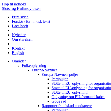
Hop til indhold
Slots- og Kulturstyrelsen
Print siden
Forstør / formindsk tekst
Laes hoejt
Nyheder
Om styrelsen
Kontakt
English
Områder
Folkeoplysning
Europa-Nævnet
Europa-Nævnets puljer
Partipuljen
Støtte til EU-oplysning for organisa
Støtte til EU-oplysning for organisa
Støtte til EU-oplysning
Oplysning om EU-formandskabet
Gode råd
Rapporter fra tilskudsmodtagere
Partipuljen