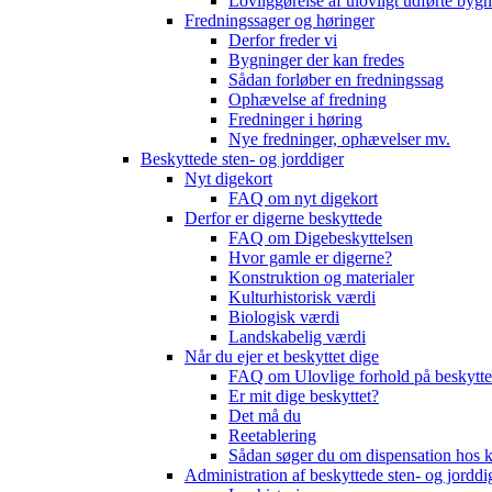
Lovliggørelse af ulovligt udførte byg
Fredningssager og høringer
Derfor freder vi
Bygninger der kan fredes
Sådan forløber en fredningssag
Ophævelse af fredning
Fredninger i høring
Nye fredninger, ophævelser mv.
Beskyttede sten- og jorddiger
Nyt digekort
FAQ om nyt digekort
Derfor er digerne beskyttede
FAQ om Digebeskyttelsen
Hvor gamle er digerne?
Konstruktion og materialer
Kulturhistorisk værdi
Biologisk værdi
Landskabelig værdi
Når du ejer et beskyttet dige
FAQ om Ulovlige forhold på beskytte
Er mit dige beskyttet?
Det må du
Reetablering
Sådan søger du om dispensation ho
Administration af beskyttede sten- og jorddi