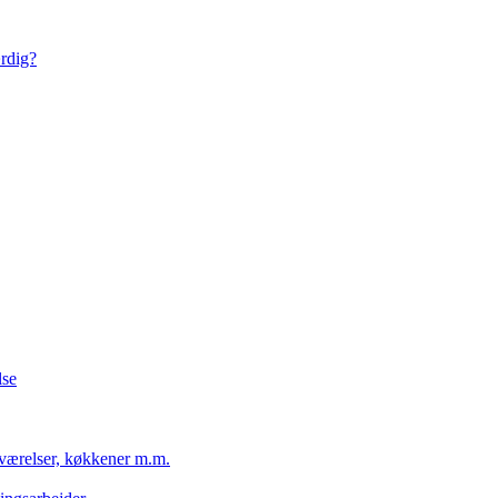
ærdig?
lse
eværelser, køkkener m.m.