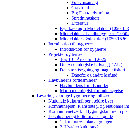
Forsvarsanlæg
Gravfund
Big Data-indsamling
Spredningskort
Litteratur
Byarkæologi i Middelalder (1050-1536
Middelalder - Landbebyggelse (1050-
Middelalder - Ødekirker (1050-1536 e
Introduktion til bygherre
Introduktion for bygherre
Projekter og temaer
Top 10 - Årets fund 2025
Det Arkæologiske Udvalg (DAU)
Detektorafsøgning og magnetfiskeri
Danefæ og andre løsfund
Havbundens fortidsminder
Havbundens fortidsminder
Marinarkæologisk forundersøgelse
Bevaringsværdige bygninger og miljøer
Nationale kulturmiljøer i ældre byer
Kommuneplan, Planstrategi og Nationale int
Kommunenetværk - Bygningskulturen i pla
Lokalplaner og kulturarv - en guide
1. Kulturarv i planlægningen
2. Hvad er kulturarv?