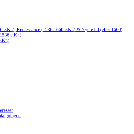
 e.Kr.), Renæssance (1536-1660 e.Kr.) & Nyere tid (efter 1660)
1536 e.Kr.)
.Kr.)
eresser
nlægningen