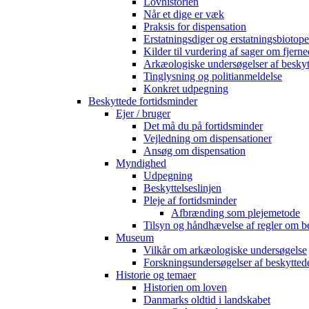
Lovhistorien
Når et dige er væk
Praksis for dispensation
Erstatningsdiger og erstatningsbiotope
Kilder til vurdering af sager om fjerne
Arkæologiske undersøgelser af beskyt
Tinglysning og politianmeldelse
Konkret udpegning
Beskyttede fortidsminder
Ejer / bruger
Det må du på fortidsminder
Vejledning om dispensationer
Ansøg om dispensation
Myndighed
Udpegning
Beskyttelseslinjen
Pleje af fortidsminder
Afbrænding som plejemetode
Tilsyn og håndhævelse af regler om b
Museum
Vilkår om arkæologiske undersøgelse
Forskningsundersøgelser af beskytted
Historie og temaer
Historien om loven
Danmarks oldtid i landskabet