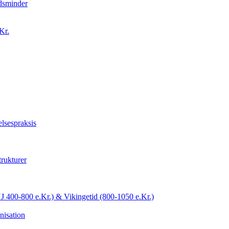
idsminder
Kr.
lsespraksis
trukturer
YJ 400-800 e.Kr.) & Vikingetid (800-1050 e.Kr.)
nisation