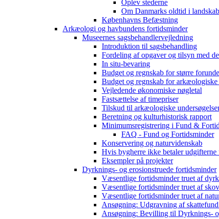
Oplev stederne
Om Danmarks oldtid i landskab
Københavns Befæstning
Arkæologi og havbundens fortidsminder
Museernes sagsbehandlervejledning
Introduktion til sagsbehandling
Fordeling af opgaver og tilsyn med d
In situ-bevaring
Budget og regnskab for større forunde
Budget og regnskab for arkæologiske
Vejledende økonomiske nøgletal
Fastsættelse af timepriser
Tilskud til arkæologiske undersøgelse
Beretning og kulturhistorisk rapport
Minimumsregistrering i Fund & Forti
FAQ - Fund og Fortidsminder
Konservering og naturvidenskab
Hvis bygherre ikke betaler udgifterne
Eksempler på projekter
Dyrknings- og erosionstruede fortidsminder
Væsentlige fortidsminder truet af dyr
Væsentlige fortidsminder truet af sko
Væsentlige fortidsminder truet af natu
Ansøgning: Udgravning af skattefund
Ansøgning: Bevilling til Dyrknings- o