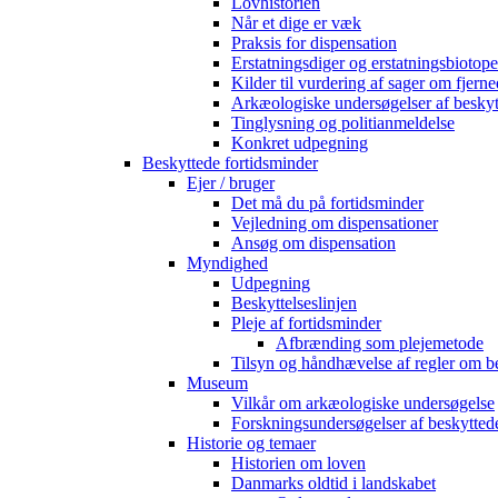
Lovhistorien
Når et dige er væk
Praksis for dispensation
Erstatningsdiger og erstatningsbiotope
Kilder til vurdering af sager om fjerne
Arkæologiske undersøgelser af beskyt
Tinglysning og politianmeldelse
Konkret udpegning
Beskyttede fortidsminder
Ejer / bruger
Det må du på fortidsminder
Vejledning om dispensationer
Ansøg om dispensation
Myndighed
Udpegning
Beskyttelseslinjen
Pleje af fortidsminder
Afbrænding som plejemetode
Tilsyn og håndhævelse af regler om b
Museum
Vilkår om arkæologiske undersøgelse
Forskningsundersøgelser af beskytted
Historie og temaer
Historien om loven
Danmarks oldtid i landskabet