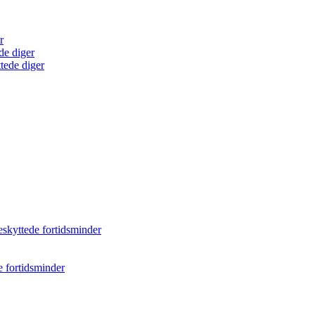
r
de diger
tede diger
eskyttede fortidsminder
e fortidsminder