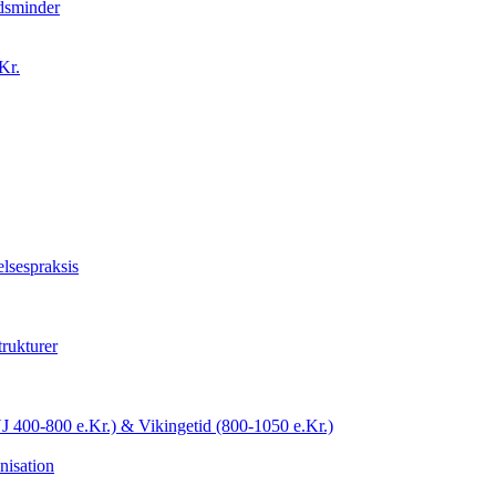
idsminder
Kr.
lsespraksis
trukturer
YJ 400-800 e.Kr.) & Vikingetid (800-1050 e.Kr.)
nisation