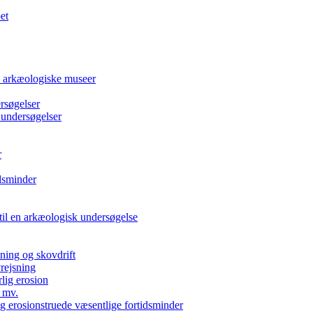
et
e arkæologiske museer
rsøgelser
 undersøgelser
r
dsminder
 til en arkæologisk undersøgelse
kning og skovdrift
vrejsning
rlig erosion
 mv.
g erosionstruede væsentlige fortidsminder