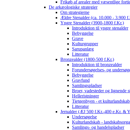
Frikøb af arealer med væsentlige fort
De arkæologiske strategier
Om strategierne
Ældre Stenalder (ca. 10.000 - 3.900 f.
Yngre Stenalder (3900-1800 f.Kr.)
Introduktion til yngre stenalder
Bebyggelse
Grave
Kulturgrupper
Sarupanlæg
Litteratur
Bronzealder (1800-500 f.Kr.)
Introduktion til bronzealder
Forundersøgelses- og undersøge
Bebyggelse
Gravfund
Samlingspladser
Broer, vadesteder og lignende s
Helleristninger
Tietgenbyen - et kulturlandskab
Litteratur
Jernalder (ÆJ 500 f.Kr.-400 e.Kr. & 
Undersøgelse
Kulturlandskab - landskabsorga
Samlings- og handelspladser