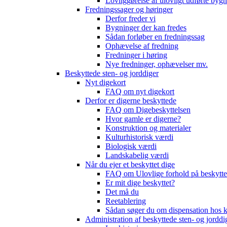
Lovliggørelse af ulovligt udførte byg
Fredningssager og høringer
Derfor freder vi
Bygninger der kan fredes
Sådan forløber en fredningssag
Ophævelse af fredning
Fredninger i høring
Nye fredninger, ophævelser mv.
Beskyttede sten- og jorddiger
Nyt digekort
FAQ om nyt digekort
Derfor er digerne beskyttede
FAQ om Digebeskyttelsen
Hvor gamle er digerne?
Konstruktion og materialer
Kulturhistorisk værdi
Biologisk værdi
Landskabelig værdi
Når du ejer et beskyttet dige
FAQ om Ulovlige forhold på beskytte
Er mit dige beskyttet?
Det må du
Reetablering
Sådan søger du om dispensation ho
Administration af beskyttede sten- og jorddi