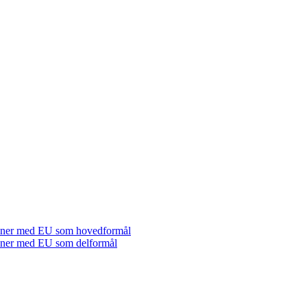
tioner med EU som hovedformål
tioner med EU som delformål