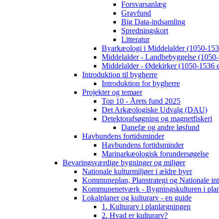
Forsvarsanlæg
Gravfund
Big Data-indsamling
Spredningskort
Litteratur
Byarkæologi i Middelalder (1050-1536
Middelalder - Landbebyggelse (1050-
Middelalder - Ødekirker (1050-1536 e
Introduktion til bygherre
Introduktion for bygherre
Projekter og temaer
Top 10 - Årets fund 2025
Det Arkæologiske Udvalg (DAU)
Detektorafsøgning og magnetfiskeri
Danefæ og andre løsfund
Havbundens fortidsminder
Havbundens fortidsminder
Marinarkæologisk forundersøgelse
Bevaringsværdige bygninger og miljøer
Nationale kulturmiljøer i ældre byer
Kommuneplan, Planstrategi og Nationale int
Kommunenetværk - Bygningskulturen i pla
Lokalplaner og kulturarv - en guide
1. Kulturarv i planlægningen
2. Hvad er kulturarv?