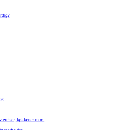
ærdig?
lse
eværelser, køkkener m.m.