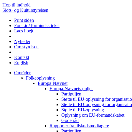
Hop til indhold
Slots- og Kulturstyrelsen
Print siden
Forstør / formindsk tekst
Laes hoejt
Nyheder
Om styrelsen
Kontakt
English
Områder
Folkeoplysning
Europa-Nævnet
Europa-Nævnets puljer
Partipuljen
Støtte til EU-oplysning for organisa
Støtte til EU-oplysning for organisa
Støtte til EU-oplysning
Oplysning om EU-formandskabet
Gode råd
Rapporter fra tilskudsmodtagere
Partipuljen