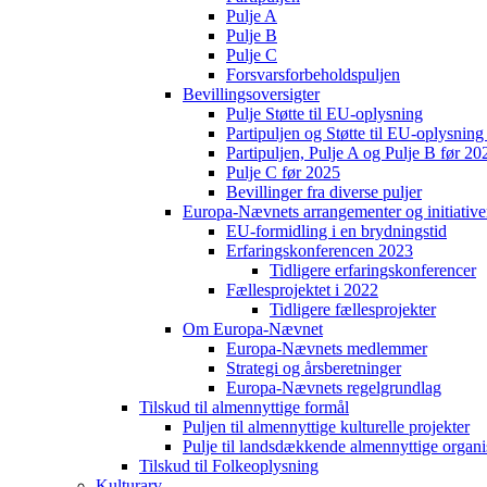
Pulje A
Pulje B
Pulje C
Forsvarsforbeholdspuljen
Bevillingsoversigter
Pulje Støtte til EU-oplysning
Partipuljen og Støtte til EU-oplysni
Partipuljen, Pulje A og Pulje B før 20
Pulje C før 2025
Bevillinger fra diverse puljer
Europa-Nævnets arrangementer og initiative
EU-formidling i en brydningstid
Erfaringskonferencen 2023
Tidligere erfaringskonferencer
Fællesprojektet i 2022
Tidligere fællesprojekter
Om Europa-Nævnet
Europa-Nævnets medlemmer
Strategi og årsberetninger
Europa-Nævnets regelgrundlag
Tilskud til almennyttige formål
Puljen til almennyttige kulturelle projekter
Pulje til landsdækkende almennyttige organi
Tilskud til Folkeoplysning
Kulturarv