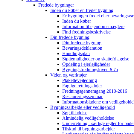
Fredede bygninger
Inden du køber en fredet bygning
Er bygningen fredet eller bevaringsv
Inden du køber
Information til ejendomsmæglere
Find fredningsbeskrivelse
Din fredede bygning
Din fredede bygning
Bevaringsdeklaration
Handlingsplan
Støttemuligheder og skattefritagelse
Opdeling i ejerlejligheder
Bygningsfredningsloven § 7a
Viden og værktøjer
Plakettevejledning
Faglige retningslinjer
Fredningsgennemgang 2010-2016
Restaureringsseminar
Informationsbladene om vedligeholde
Bygningsarbejde eller vedligehold
Søg tilladelse
Almindelig vedligeholdelse
Underretning - særlige regler for bad
Tilskud til bygningsarbejder