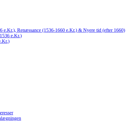
 e.Kr.), Renæssance (1536-1660 e.Kr.) & Nyere tid (efter 1660)
1536 e.Kr.)
.Kr.)
eresser
nlægningen