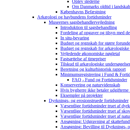
Oplev stederne
Om Danmarks oldtid i landskab
Københavns Befæstning
Arkæologi og havbundens fortidsminder
Museernes sagsbehandlervejledning
Introduktion til sagsbehandling
Fordeling af opgaver og tilsyn med d
In situ-bevaring
Budget og regnskab for større forunde
Budget og regnskab for arkæologiske
Vejledende økonomiske nøgletal
Fastsættelse af timepriser
Tilskud til arkæologiske undersøgelse
Beretning og kulturhistorisk rapport
Minimumsregistrering i Fund & Forti
FAQ - Fund og Fortidsminder
Konservering og naturvidenskab
Hvis bygherre ikke betaler udgifterne
Eksempler på projekter
Dyrknings- og erosionstruede fortidsminder
Væsentlige fortidsminder truet af dyr
Væsentlige fortidsminder truet af sko
Væsentlige fortidsminder truet af natu
Ansøgning: Udgravning af skattefund
Ansøgning: Bevilling til Dyrknings- o