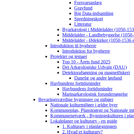
Forsvarsanlæg
Gravfund
Big Data-indsamling
Spredningskort
Litteratur
Byarkæologi i Middelalder (1050-1536
Middelalder - Landbebyggelse (1050-
Middelalder - Ødekirker (1050-1536 e
Introduktion til bygherre
Introduktion for bygherre
Projekter og temaer
Top 10 - Årets fund 2025
Det Arkæologiske Udvalg (DAU)
Detektorafsøgning og magnetfiskeri
Danefæ og andre løsfund
Havbundens fortidsminder
Havbundens fortidsminder
Marinarkæologisk forundersøgelse
Bevaringsværdige bygninger og miljøer
Nationale kulturmiljøer i ældre byer
Kommuneplan, Planstrategi og Nationale int
Kommunenetværk - Bygningskulturen i pla
Lokalplaner og kulturarv - en guide
1. Kulturarv i planlægningen
2. Hvad er kulturarv?