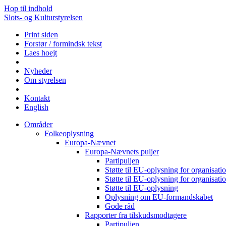
Hop til indhold
Slots- og Kulturstyrelsen
Print siden
Forstør / formindsk tekst
Laes hoejt
Nyheder
Om styrelsen
Kontakt
English
Områder
Folkeoplysning
Europa-Nævnet
Europa-Nævnets puljer
Partipuljen
Støtte til EU-oplysning for organisa
Støtte til EU-oplysning for organisa
Støtte til EU-oplysning
Oplysning om EU-formandskabet
Gode råd
Rapporter fra tilskudsmodtagere
Partipuljen