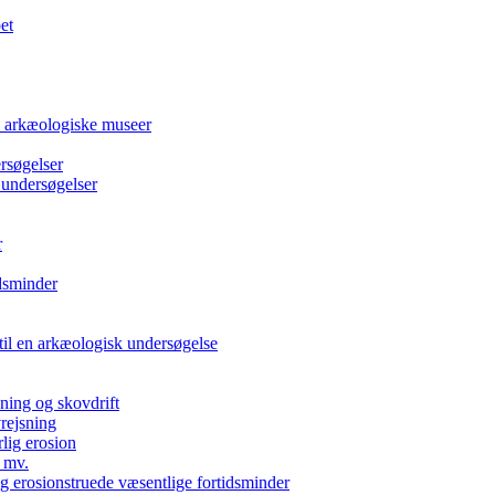
et
e arkæologiske museer
rsøgelser
 undersøgelser
r
dsminder
 til en arkæologisk undersøgelse
kning og skovdrift
vrejsning
rlig erosion
 mv.
g erosionstruede væsentlige fortidsminder