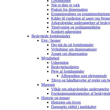
Lovhistorien
Når et dige er væk
Praksis for dispensation
Erstatningsdiger og erstatningsbiotope
Kilder til vurdering af sager om fjerne
Arkæologiske undersøgelser af beskyt
Tinglysning og politianmeldelse
Konkret udpegning
Beskyttede fortidsminder
Ejer / bruger
Det må du på fortidsminder
Vejledning om dispensationer
Ansøg om dispensation
Myndighed
Udpegning
Beskyttelseslinjen
Pleje af fortidsminder
Afbrænding som plejemetode
Tilsyn og håndhævelse af regler om b
Museum
Vilkår om arkæologiske undersøgelse
Forskningsundersøgelser af beskytted
Historie og temaer
Historien om loven
Danmarks oldtid i landskabet