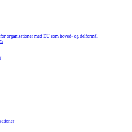
ng for organisationer med EU som hoved- og delformål
25
r
sationer