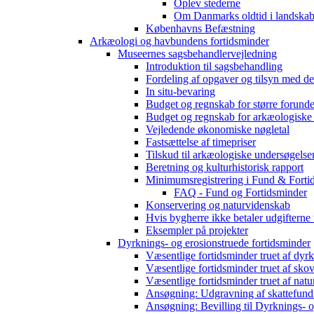
Oplev stederne
Om Danmarks oldtid i landskab
Københavns Befæstning
Arkæologi og havbundens fortidsminder
Museernes sagsbehandlervejledning
Introduktion til sagsbehandling
Fordeling af opgaver og tilsyn med d
In situ-bevaring
Budget og regnskab for større forunde
Budget og regnskab for arkæologiske
Vejledende økonomiske nøgletal
Fastsættelse af timepriser
Tilskud til arkæologiske undersøgelse
Beretning og kulturhistorisk rapport
Minimumsregistrering i Fund & Forti
FAQ - Fund og Fortidsminder
Konservering og naturvidenskab
Hvis bygherre ikke betaler udgifterne
Eksempler på projekter
Dyrknings- og erosionstruede fortidsminder
Væsentlige fortidsminder truet af dyr
Væsentlige fortidsminder truet af sko
Væsentlige fortidsminder truet af natu
Ansøgning: Udgravning af skattefund
Ansøgning: Bevilling til Dyrknings- o