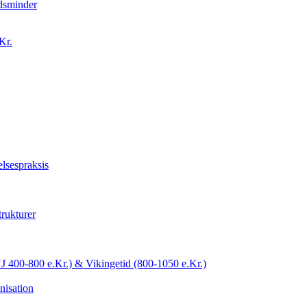
idsminder
Kr.
lsespraksis
trukturer
YJ 400-800 e.Kr.) & Vikingetid (800-1050 e.Kr.)
nisation