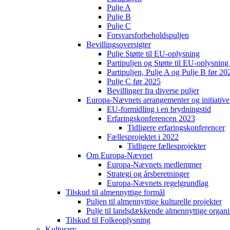
Pulje A
Pulje B
Pulje C
Forsvarsforbeholdspuljen
Bevillingsoversigter
Pulje Støtte til EU-oplysning
Partipuljen og Støtte til EU-oplysni
Partipuljen, Pulje A og Pulje B før 20
Pulje C før 2025
Bevillinger fra diverse puljer
Europa-Nævnets arrangementer og initiative
EU-formidling i en brydningstid
Erfaringskonferencen 2023
Tidligere erfaringskonferencer
Fællesprojektet i 2022
Tidligere fællesprojekter
Om Europa-Nævnet
Europa-Nævnets medlemmer
Strategi og årsberetninger
Europa-Nævnets regelgrundlag
Tilskud til almennyttige formål
Puljen til almennyttige kulturelle projekter
Pulje til landsdækkende almennyttige organi
Tilskud til Folkeoplysning
Kulturarv