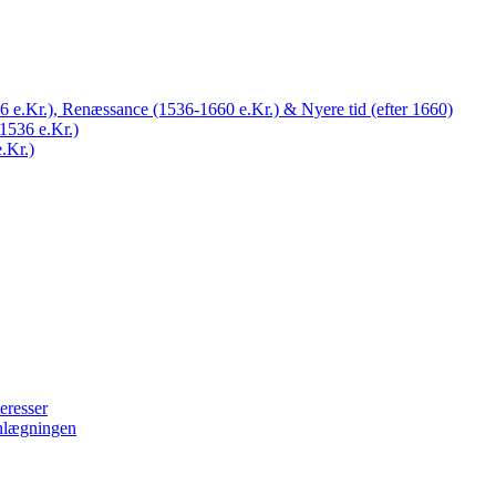
 e.Kr.), Renæssance (1536-1660 e.Kr.) & Nyere tid (efter 1660)
1536 e.Kr.)
.Kr.)
eresser
nlægningen