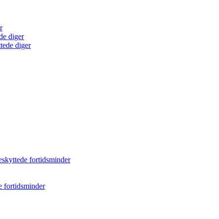
r
de diger
tede diger
eskyttede fortidsminder
e fortidsminder