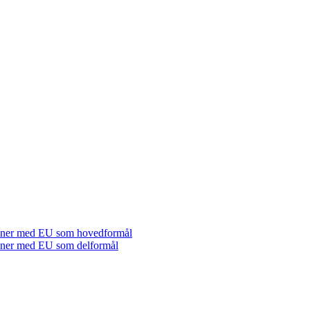
tioner med EU som hovedformål
tioner med EU som delformål