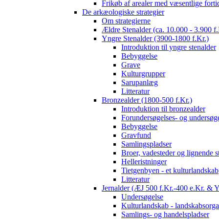
Frikøb af arealer med væsentlige fort
De arkæologiske strategier
Om strategierne
Ældre Stenalder (ca. 10.000 - 3.900 f.
Yngre Stenalder (3900-1800 f.Kr.)
Introduktion til yngre stenalder
Bebyggelse
Grave
Kulturgrupper
Sarupanlæg
Litteratur
Bronzealder (1800-500 f.Kr.)
Introduktion til bronzealder
Forundersøgelses- og undersøge
Bebyggelse
Gravfund
Samlingspladser
Broer, vadesteder og lignende s
Helleristninger
Tietgenbyen - et kulturlandskab
Litteratur
Jernalder (ÆJ 500 f.Kr.-400 e.Kr. & 
Undersøgelse
Kulturlandskab - landskabsorga
Samlings- og handelspladser