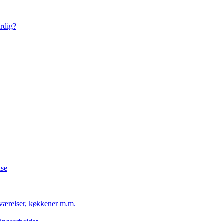
ærdig?
lse
eværelser, køkkener m.m.