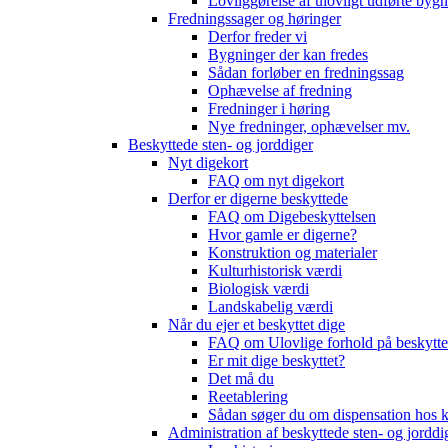
Lovliggørelse af ulovligt udførte byg
Fredningssager og høringer
Derfor freder vi
Bygninger der kan fredes
Sådan forløber en fredningssag
Ophævelse af fredning
Fredninger i høring
Nye fredninger, ophævelser mv.
Beskyttede sten- og jorddiger
Nyt digekort
FAQ om nyt digekort
Derfor er digerne beskyttede
FAQ om Digebeskyttelsen
Hvor gamle er digerne?
Konstruktion og materialer
Kulturhistorisk værdi
Biologisk værdi
Landskabelig værdi
Når du ejer et beskyttet dige
FAQ om Ulovlige forhold på beskytte
Er mit dige beskyttet?
Det må du
Reetablering
Sådan søger du om dispensation ho
Administration af beskyttede sten- og jorddi