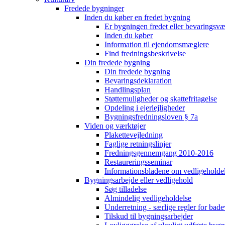
Fredede bygninger
Inden du køber en fredet bygning
Er bygningen fredet eller bevaringsv
Inden du køber
Information til ejendomsmæglere
Find fredningsbeskrivelse
Din fredede bygning
Din fredede bygning
Bevaringsdeklaration
Handlingsplan
Støttemuligheder og skattefritagelse
Opdeling i ejerlejligheder
Bygningsfredningsloven § 7a
Viden og værktøjer
Plakettevejledning
Faglige retningslinjer
Fredningsgennemgang 2010-2016
Restaureringsseminar
Informationsbladene om vedligeholde
Bygningsarbejde eller vedligehold
Søg tilladelse
Almindelig vedligeholdelse
Underretning - særlige regler for bad
Tilskud til bygningsarbejder