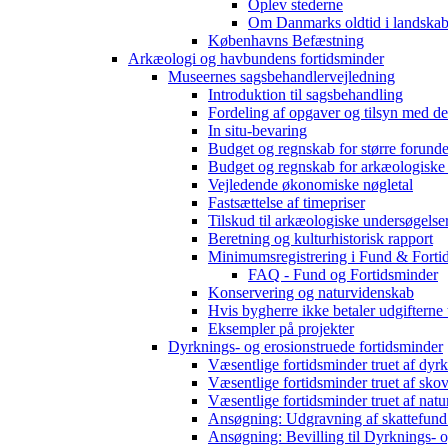
Oplev stederne
Om Danmarks oldtid i landskab
Københavns Befæstning
Arkæologi og havbundens fortidsminder
Museernes sagsbehandlervejledning
Introduktion til sagsbehandling
Fordeling af opgaver og tilsyn med d
In situ-bevaring
Budget og regnskab for større forunde
Budget og regnskab for arkæologiske
Vejledende økonomiske nøgletal
Fastsættelse af timepriser
Tilskud til arkæologiske undersøgelse
Beretning og kulturhistorisk rapport
Minimumsregistrering i Fund & Forti
FAQ - Fund og Fortidsminder
Konservering og naturvidenskab
Hvis bygherre ikke betaler udgifterne
Eksempler på projekter
Dyrknings- og erosionstruede fortidsminder
Væsentlige fortidsminder truet af dyr
Væsentlige fortidsminder truet af sko
Væsentlige fortidsminder truet af natu
Ansøgning: Udgravning af skattefund
Ansøgning: Bevilling til Dyrknings- o