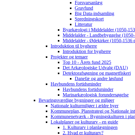
Forsvarsanlæg
Gravfund
Big Data-indsamling
Spredningskort
Litteratur
Byarkæologi i Middelalder (1050-1536
Middelalder - Landbebyggelse (1050-
Middelalder - Ødekirker (1050-1536 e
Introduktion til bygherre
Introduktion for bygherre
Projekter og temaer
Top 10 - Årets fund 2025
Det Arkæologiske Udvalg (DAU)
Detektorafsøgning og magnetfiskeri
Danefæ og andre løsfund
Havbundens fortidsminder
Havbundens fortidsminder
Marinarkæologisk forundersøgelse
Bevaringsværdige bygninger og miljøer
Nationale kulturmiljøer i ældre byer
Kommuneplan, Planstrategi og Nationale int
Kommunenetværk - Bygningskulturen i pla
Lokalplaner og kulturarv - en guide
1. Kulturarv i planlægningen
2. Hvad er kulturarv?