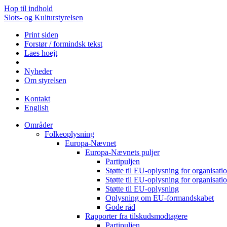
Hop til indhold
Slots- og Kulturstyrelsen
Print siden
Forstør / formindsk tekst
Laes hoejt
Nyheder
Om styrelsen
Kontakt
English
Områder
Folkeoplysning
Europa-Nævnet
Europa-Nævnets puljer
Partipuljen
Støtte til EU-oplysning for organisa
Støtte til EU-oplysning for organisa
Støtte til EU-oplysning
Oplysning om EU-formandskabet
Gode råd
Rapporter fra tilskudsmodtagere
Partipuljen