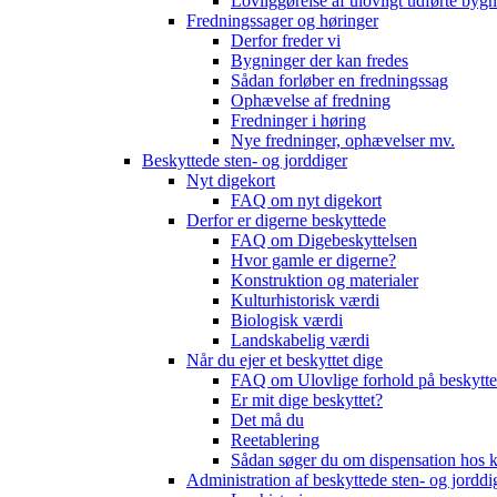
Lovliggørelse af ulovligt udførte byg
Fredningssager og høringer
Derfor freder vi
Bygninger der kan fredes
Sådan forløber en fredningssag
Ophævelse af fredning
Fredninger i høring
Nye fredninger, ophævelser mv.
Beskyttede sten- og jorddiger
Nyt digekort
FAQ om nyt digekort
Derfor er digerne beskyttede
FAQ om Digebeskyttelsen
Hvor gamle er digerne?
Konstruktion og materialer
Kulturhistorisk værdi
Biologisk værdi
Landskabelig værdi
Når du ejer et beskyttet dige
FAQ om Ulovlige forhold på beskytte
Er mit dige beskyttet?
Det må du
Reetablering
Sådan søger du om dispensation ho
Administration af beskyttede sten- og jorddi