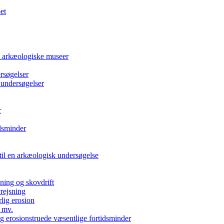
et
e arkæologiske museer
rsøgelser
 undersøgelser
r
dsminder
 til en arkæologisk undersøgelse
kning og skovdrift
vrejsning
rlig erosion
 mv.
g erosionstruede væsentlige fortidsminder