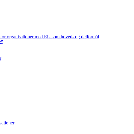
ng for organisationer med EU som hoved- og delformål
25
r
sationer