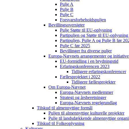
Pulje A
Pulje B
Pulje C
Forsvarsforbeholdspuljen
Bevillingsoversigter
Pulje Støtte til EU-oplysning
Partipuljen og Støtte til EU-oplysni
Partipuljen, Pulje A og Pulje B før 20
Pulje C før 2025
Bevillinger fra diverse puljer
Europa-Nævnets arrangementer og initiative
EU-formidling i en brydningstid
Erfaringskonferencen 2023
Tidligere erfaringskonferencer
Fællesprojektet i 2022
Tidligere fællesprojekter
Om Europa-Nævnet
Europa-Nævnets medlemmer
Strategi og årsberetninger
Europa-Nævnets regelgrundlag
Tilskud til almennyttige formål
Puljen til almennyttige kulturelle projekter
Pulje til landsdækkende almennyttige organi
Tilskud til Folkeoplysning
Kulturarv