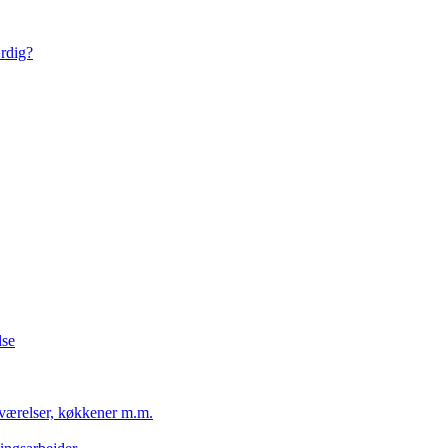
ærdig?
lse
eværelser, køkkener m.m.