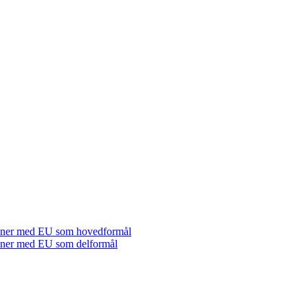
tioner med EU som hovedformål
tioner med EU som delformål