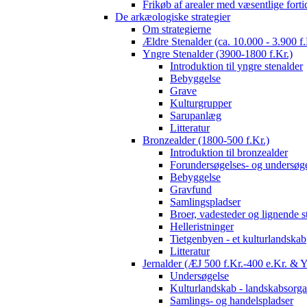
Frikøb af arealer med væsentlige fort
De arkæologiske strategier
Om strategierne
Ældre Stenalder (ca. 10.000 - 3.900 f.
Yngre Stenalder (3900-1800 f.Kr.)
Introduktion til yngre stenalder
Bebyggelse
Grave
Kulturgrupper
Sarupanlæg
Litteratur
Bronzealder (1800-500 f.Kr.)
Introduktion til bronzealder
Forundersøgelses- og undersøge
Bebyggelse
Gravfund
Samlingspladser
Broer, vadesteder og lignende s
Helleristninger
Tietgenbyen - et kulturlandskab
Litteratur
Jernalder (ÆJ 500 f.Kr.-400 e.Kr. & 
Undersøgelse
Kulturlandskab - landskabsorga
Samlings- og handelspladser