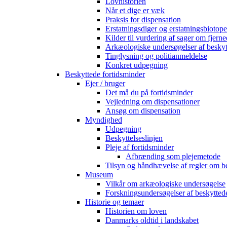
Lovhistorien
Når et dige er væk
Praksis for dispensation
Erstatningsdiger og erstatningsbiotope
Kilder til vurdering af sager om fjerne
Arkæologiske undersøgelser af beskyt
Tinglysning og politianmeldelse
Konkret udpegning
Beskyttede fortidsminder
Ejer / bruger
Det må du på fortidsminder
Vejledning om dispensationer
Ansøg om dispensation
Myndighed
Udpegning
Beskyttelseslinjen
Pleje af fortidsminder
Afbrænding som plejemetode
Tilsyn og håndhævelse af regler om b
Museum
Vilkår om arkæologiske undersøgelse
Forskningsundersøgelser af beskytted
Historie og temaer
Historien om loven
Danmarks oldtid i landskabet