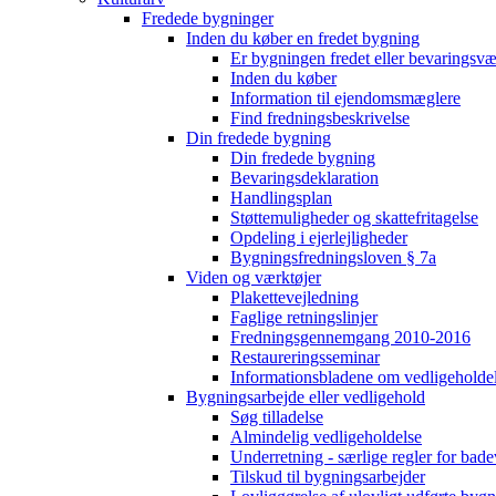
Fredede bygninger
Inden du køber en fredet bygning
Er bygningen fredet eller bevaringsv
Inden du køber
Information til ejendomsmæglere
Find fredningsbeskrivelse
Din fredede bygning
Din fredede bygning
Bevaringsdeklaration
Handlingsplan
Støttemuligheder og skattefritagelse
Opdeling i ejerlejligheder
Bygningsfredningsloven § 7a
Viden og værktøjer
Plakettevejledning
Faglige retningslinjer
Fredningsgennemgang 2010-2016
Restaureringsseminar
Informationsbladene om vedligeholde
Bygningsarbejde eller vedligehold
Søg tilladelse
Almindelig vedligeholdelse
Underretning - særlige regler for bad
Tilskud til bygningsarbejder