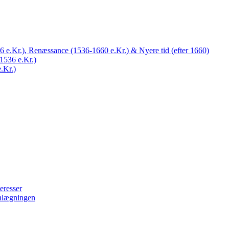
 e.Kr.), Renæssance (1536-1660 e.Kr.) & Nyere tid (efter 1660)
1536 e.Kr.)
.Kr.)
eresser
nlægningen