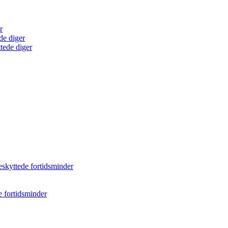
r
de diger
tede diger
eskyttede fortidsminder
e fortidsminder