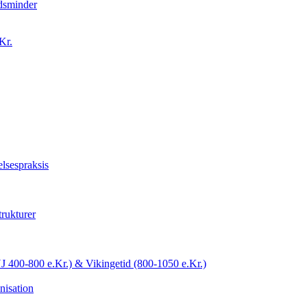
idsminder
Kr.
lsespraksis
trukturer
YJ 400-800 e.Kr.) & Vikingetid (800-1050 e.Kr.)
nisation