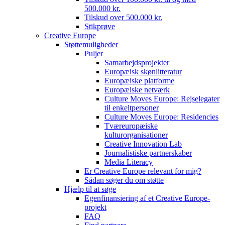
500.000 kr.
Tilskud over 500.000 kr.
Stikprøve
Creative Europe
Støttemuligheder
Puljer
Samarbejdsprojekter
Europæisk skønlitteratur
Europæiske platforme
Europæiske netværk
Culture Moves Europe: Rejselegater
til enkeltpersoner
Culture Moves Europe: Residencies
Tværeuropæiske
kulturorganisationer
Creative Innovation Lab
Journalistiske partnerskaber
Media Literacy
Er Creative Europe relevant for mig?
Sådan søger du om støtte
Hjælp til at søge
Egenfinansiering af et Creative Europe-
projekt
FAQ