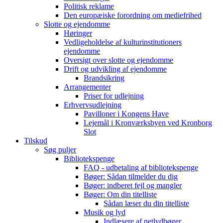
Politisk reklame
Den europæiske forordning om mediefrihed
Slotte og ejendomme
Høringer
Vedligeholdelse af kulturinstitutioners
ejendomme
Oversigt over slotte og ejendomme
Drift og udvikling af ejendomme
Brandsikring
Arrangementer
Priser for udlejning
Erhvervsudlejning
Pavilloner i Kongens Have
Lejemål i Kronværksbyen ved Kronborg
Slot
Tilskud
Søg puljer
Bibliotekspenge
FAQ - udbetaling af bibliotekspenge
Bøger: Sådan tilmelder du dig
Bøger: indberet fejl og mangler
Bøger: Om din titelliste
Sådan læser du din titelliste
Musik og lyd
Indlæsere af netlydbøger