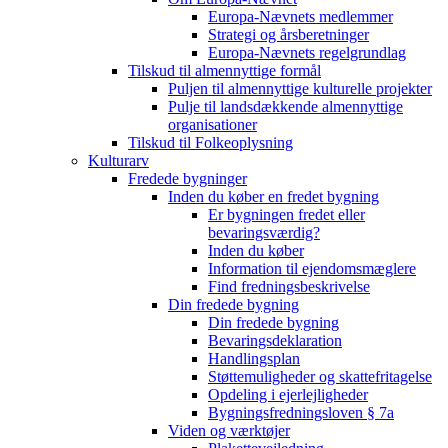
Europa-Nævnets medlemmer
Strategi og årsberetninger
Europa-Nævnets regelgrundlag
Tilskud til almennyttige formål
Puljen til almennyttige kulturelle projekter
Pulje til landsdækkende almennyttige
organisationer
Tilskud til Folkeoplysning
Kulturarv
Fredede bygninger
Inden du køber en fredet bygning
Er bygningen fredet eller
bevaringsværdig?
Inden du køber
Information til ejendomsmæglere
Find fredningsbeskrivelse
Din fredede bygning
Din fredede bygning
Bevaringsdeklaration
Handlingsplan
Støttemuligheder og skattefritagelse
Opdeling i ejerlejligheder
Bygningsfredningsloven § 7a
Viden og værktøjer