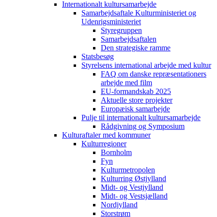
Internationalt kultursamarbejde
Samarbejdsaftale Kulturministeriet og
Udenrigsministeriet
Styregruppen
Samarbejdsaftalen
Den strategiske ramme
Statsbesøg
Styrelsens international arbejde med kultur
FAQ om danske repræsentationers
arbejde med film
EU-formandskab 2025
Aktuelle store projekter
Europæisk samarbejde
Pulje til internationalt kultursamarbejde
Rådgivning og Symposium
Kulturaftaler med kommuner
Kulturregioner
Bornholm
Fyn
Kulturmetropolen
Kulturring Østjylland
Midt- og Vestjylland
Midt- og Vestsjælland
Nordjylland
Storstrøm