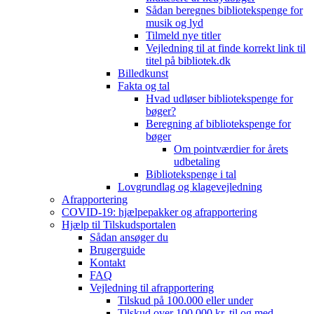
Sådan beregnes bibliotekspenge for
musik og lyd
Tilmeld nye titler
Vejledning til at finde korrekt link til
titel på bibliotek.dk
Billedkunst
Fakta og tal
Hvad udløser bibliotekspenge for
bøger?
Beregning af bibliotekspenge for
bøger
Om pointværdier for årets
udbetaling
Bibliotekspenge i tal
Lovgrundlag og klagevejledning
Afrapportering
COVID-19: hjælpepakker og afrapportering
Hjælp til Tilskudsportalen
Sådan ansøger du
Brugerguide
Kontakt
FAQ
Vejledning til afrapportering
Tilskud på 100.000 eller under
Tilskud over 100.000 kr. til og med