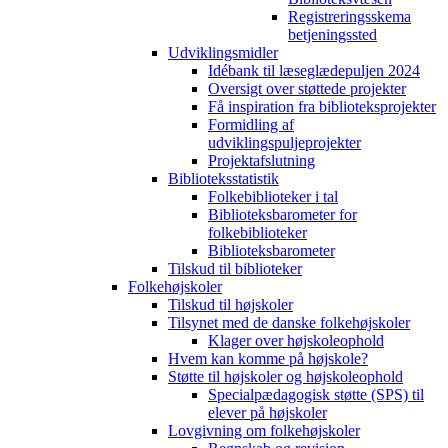
Registreringsskema
betjeningssted
Udviklingsmidler
Idébank til læseglædepuljen 2024
Oversigt over støttede projekter
Få inspiration fra biblioteksprojekter
Formidling af
udviklingspuljeprojekter
Projektafslutning
Biblioteksstatistik
Folkebiblioteker i tal
Biblioteksbarometer for
folkebiblioteker
Biblioteksbarometer
Tilskud til biblioteker
Folkehøjskoler
Tilskud til højskoler
Tilsynet med de danske folkehøjskoler
Klager over højskoleophold
Hvem kan komme på højskole?
Støtte til højskoler og højskoleophold
Specialpædagogisk støtte (SPS) til
elever på højskoler
Lovgivning om folkehøjskoler