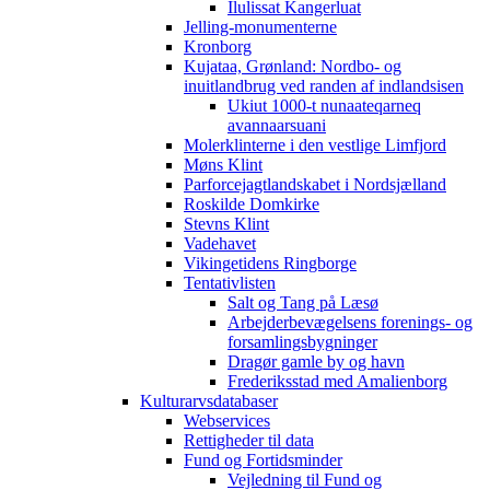
Ilulissat Kangerluat
Jelling-monumenterne
Kronborg
Kujataa, Grønland: Nordbo- og
inuitlandbrug ved randen af indlandsisen
Ukiut 1000-t nunaateqarneq
avannaarsuani
Molerklinterne i den vestlige Limfjord
Møns Klint
Parforcejagtlandskabet i Nordsjælland
Roskilde Domkirke
Stevns Klint
Vadehavet
Vikingetidens Ringborge
Tentativlisten
Salt og Tang på Læsø
Arbejderbevægelsens forenings- og
forsamlingsbygninger
Dragør gamle by og havn
Frederiksstad med Amalienborg
Kulturarvsdatabaser
Webservices
Rettigheder til data
Fund og Fortidsminder
Vejledning til Fund og