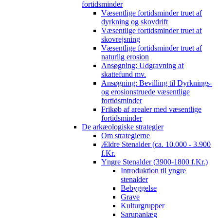
fortidsminder
Væsentlige fortidsminder truet af
dyrkning og skovdrift
Væsentlige fortidsminder truet af
skovrejsning
Væsentlige fortidsminder truet af
naturlig erosion
Ansøgning: Udgravning af
skattefund mv.
Ansøgning: Bevilling til Dyrknings-
og erosionstruede væsentlige
fortidsminder
Frikøb af arealer med væsentlige
fortidsminder
De arkæologiske strategier
Om strategierne
Ældre Stenalder (ca. 10.000 - 3.900
f.Kr.
Yngre Stenalder (3900-1800 f.Kr.)
Introduktion til yngre
stenalder
Bebyggelse
Grave
Kulturgrupper
Sarupanlæg