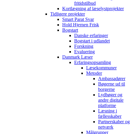
fritidstilbud
Kortlægning af læselystprojekter
Tidligere projekter
Smart Parat Svar
Hold Hjernen Frisk
Bogstart
Danske erfaringer
Bogstart i udlandet
Forskning
Evaluering
Danmark Læser
Erfaringsopsamling
Læsekommuner
Metoder
Ambassadører
Bøgerne ud til
borgerne
Lydbøger og
andre digitale
platforme
Læsning i
fællesskaber
Partnerskaber og
netværk
Målgrupper