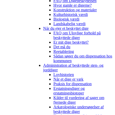
FAQ om Digebeskyttelsen
Hvor gamle er digerne?
Konstruktion og materialer
Kulturhistorisk værdi
Biologisk værdi
Landskabelig værdi
Når du ejer et beskyttet dige
FAQ om Ulovlige forhold på
beskyttede diger
Er mit dige beskyttet?
Det må du
Reetablering
Sådan søger du om dispensation hos
kommunen
Administration af beskyttede sten- og
jorddiger
Lovhistorien
Når et dige er væk
Praksis for dispensation
Erstatningsdiger og
erstatningsbiotoper
Kilder til vurdering af sager om
fjernede diger
Arkæologiske undersøgelser af
beskyttede diger