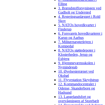
Elling
3. Brændstofforsyningen ved
Gadholt og Understed
4. Regeringsanlægget i Rold
Skov
5. NATOs hovedkvarter i
Finderup
6. Forsvarets hovedkvarterer i
Karup og Aarhus
7. Militærnægterlejren i
Kompedal
8. NATOs støttedepoter i
Klosterheden, Jerup og
Esbjerg
9. Hjemmeværnsskolen i
Nymindegab
10. Øvelsesterrænet ved
Oksbøl
11. Flyvestation Skrydstrup
12. Kommandocentraler i
Odense, Skanderborg og
Hadsund
13. Langelandsfort og
overvågningen af Storebælt