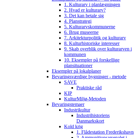
1. Kulturarv i planlægningen
2. Hvad er kulturarv?
3. Det kan betale sig
4. Planstrategi
5. Kulturarvskommunerne
6. Brug museerne
7. Arkitekturpolitik og kulturarv
8. Kulturhistoriske interesser
9. Skab overblik over kulturarven i
kommunen
10. Eksempler på forskellige
plansituationer
Eksempler på lokalplaner
Bevaringsværdige bygninger - metode
SAVE
Praktiske råd
KIP
KulturMiljø-Metoden
Bevaringstemaer
Industrikultur
Industrihistoriens
Danmarkskort
Kold krig
1. Flådestation Frederikshavn
2. Ammunitionsarsenalet i