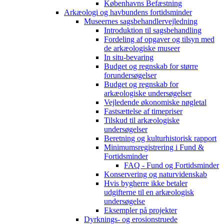
Københavns Befæstning
Arkæologi og havbundens fortidsminder
Museernes sagsbehandlervejledning
Introduktion til sagsbehandling
Fordeling af opgaver og tilsyn med
de arkæologiske museer
In situ-bevaring
Budget og regnskab for større
forundersøgelser
Budget og regnskab for
arkæologiske undersøgelser
Vejledende økonomiske nøgletal
Fastsættelse af timepriser
Tilskud til arkæologiske
undersøgelser
Beretning og kulturhistorisk rapport
Minimumsregistrering i Fund &
Fortidsminder
FAQ - Fund og Fortidsminder
Konservering og naturvidenskab
Hvis bygherre ikke betaler
udgifterne til en arkæologisk
undersøgelse
Eksempler på projekter
Dyrknings- og erosionstruede