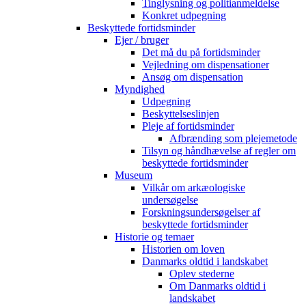
Tinglysning og politianmeldelse
Konkret udpegning
Beskyttede fortidsminder
Ejer / bruger
Det må du på fortidsminder
Vejledning om dispensationer
Ansøg om dispensation
Myndighed
Udpegning
Beskyttelseslinjen
Pleje af fortidsminder
Afbrænding som plejemetode
Tilsyn og håndhævelse af regler om
beskyttede fortidsminder
Museum
Vilkår om arkæologiske
undersøgelse
Forskningsundersøgelser af
beskyttede fortidsminder
Historie og temaer
Historien om loven
Danmarks oldtid i landskabet
Oplev stederne
Om Danmarks oldtid i
landskabet