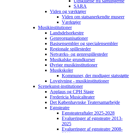
Udskillelse fra samlingerne
SARA
Viden og værktøjer
Viden om statsanerkendte museer
Værktøjer
Musikinstitutioner
Landsdelsorkestre
Genreorganisationer
Basisensembler og specialensembler
Regionale spillesteder
Netværks- og genrespillesteder
Musikalske grundkurser
Øvrige musikinstitutioner
Musikskoler
Kommuner, der modtager statsstøtte
Lovgivning - musikinstitutioner
Scenekunst-institutioner
Applaus og CPH Stage
Fredericia Musicalteater
Det Københavnske Teatersamarbejde
Egnsteatre
Egnsteateraftaler 2025-2028
Evalueringer af egnsteatre 2013-
2025
Evalueringer af egnsteatre 2008-