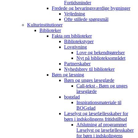
Fortidsminder
Fredede og bevaringsværdige bygninger
Vejledning
Ofte stillede spørgsmål
Kulturinstitutioner
Biblioteker
Fakta om biblioteker
Bibliotekstyper
Lovgivning
Love og bekendtgørelser
Nyt på biblioteksområdet
Partnerskaber
Nyhedsbrev til biblioteker
Børn og læsning
Børn og unges læseglæde
Call-tekst - Børn og unges
læseglæde
bogglad
Inspirationsmateriale til
BOGglad
Læselyst og læsefællesskaber for
børn i indskolingens fritidstilbud
Afslutning af programmet
Læselyst og læsefællesskaber
for børn i indskolingens