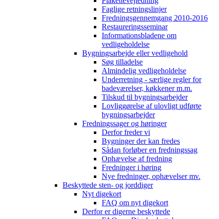
Plakettevejledning
Faglige retningslinjer
Fredningsgennemgang 2010-2016
Restaureringsseminar
Informationsbladene om
vedligeholdelse
Bygningsarbejde eller vedligehold
Søg tilladelse
Almindelig vedligeholdelse
Underretning - særlige regler for
badeværelser, køkkener m.m.
Tilskud til bygningsarbejder
Lovliggørelse af ulovligt udførte
bygningsarbejder
Fredningssager og høringer
Derfor freder vi
Bygninger der kan fredes
Sådan forløber en fredningssag
Ophævelse af fredning
Fredninger i høring
Nye fredninger, ophævelser mv.
Beskyttede sten- og jorddiger
Nyt digekort
FAQ om nyt digekort
Derfor er digerne beskyttede