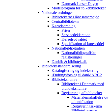
Danmark Læser Dagen
Modelprogram for folkebiblioteker
Nationale ordninger
Bibliotekernes lånesamarbejde
Centralbiblioteker
Kørselsordning
Priser
Servicedeklaration
Kørselsudvalget
Specifikation af køreseddel
Nationalbibliografien
Nationalbibliografiske
registreringer
Danbib & bibliotek.dk
Biblioteksstandardisering
Katalogisering og indeksering
Ændringsforslag til danMARC2
Biblioteksnumre
Biblioteker i Danmark med
biblioteksnumre
Registrering af biblioteker
Materialeanskaffelse og
-identifikation
Registreringsskema
Biblioteksvæsen