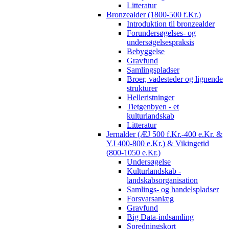
Litteratur
Bronzealder (1800-500 f.Kr.)
Introduktion til bronzealder
Forundersøgelses- og
undersøgelsespraksis
Bebyggelse
Gravfund
Samlingspladser
Broer, vadesteder og lignende
strukturer
Helleristninger
Tietgenbyen - et
kulturlandskab
Litteratur
Jernalder (ÆJ 500 f.Kr.-400 e.Kr. &
YJ 400-800 e.Kr.) & Vikingetid
(800-1050 e.Kr.)
Undersøgelse
Kulturlandskab -
landskabsorganisation
Samlings- og handelspladser
Forsvarsanlæg
Gravfund
Big Data-indsamling
Spredningskort