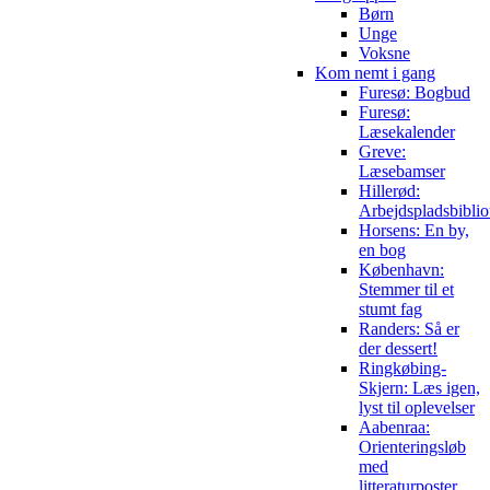
Børn
Unge
Voksne
Kom nemt i gang
Furesø: Bogbud
Furesø:
Læsekalender
Greve:
Læsebamser
Hillerød:
Arbejdspladsbiblio
Horsens: En by,
en bog
København:
Stemmer til et
stumt fag
Randers: Så er
der dessert!
Ringkøbing-
Skjern: Læs igen,
lyst til oplevelser
Aabenraa:
Orienteringsløb
med
litteraturposter