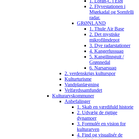
1. Loran-C i Eiði
2. Flyvestationen i
Mjørkadal og Sornfelli
radar.
GRØNLAND
1. Thule Air Base
2. Det mystiske
mikrofilmdepot
3. Dye radarstationer
4. Kangerlussuaq
5. Kangilinnguit /
Grønnedal
6. Narsarsuaq
2. verdenskrigs kulturspor
Kulturturisme
Vandplanlægning
Velfærdssamfundet
Kulturarvskommuner
Anbefalinger
1. Skab en værdifuld historie
2. Udvælg de rigtige
dynamoer
3. Formulér en vision for
kulturarven
4. Find og visualisér de