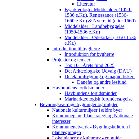
Litteratur
Byarkæologi i Middelalder (1050-
1536 e.Kr.), Renæssance (1536-
1660 e.Kr.) & Nyere tid (efter 1660)
Middelalder - Landbebyggelse
(1050-1536 e.Kr.)
Middelalder - Ødekirker (1050-1536
e.Kr.)
Introduktion til bygherre
Introduktion for bygherre
Projekter og temaer
Top 10 - Årets fund 2025
Det Arkæologiske Udvalg (DAU)
Detektorafsøgning og magnetfiskeri
Danefæ og andre løsfund
Havbundens fortidsminder
Havbundens fortidsminder
Marinarkæologisk forundersøgelse
Bevaringsværdige bygninger og miljøer
Nationale kulturmiljøer i ældre byer
Kommuneplan, Planstrategi og Nationale
interesser
Kommunenetværk - Bygningskulturen i
planlægningen
Lokalplaner og kulturarv - en guide