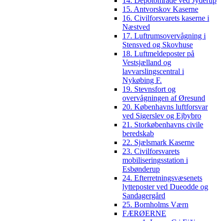
14. Depotområde ved Jyderup
15. Antvorskov Kaserne
16. Civilforsvarets kaserne i
Næstved
17. Luftrumsovervågning i
Stensved og Skovhuse
18. Luftmeldeposter på
Vestsjælland og
lavvarslingscentral i
Nykøbing F.
19. Stevnsfort og
overvågningen af Øresund
20. Københavns luftforsvar
ved Sigerslev og Ejbybro
21. Storkøbenhavns civile
beredskab
22. Sjælsmark Kaserne
23. Civilforsvarets
mobiliseringsstation i
Esbønderup
24. Efterretningsvæsenets
lytteposter ved Dueodde og
Sandagergård
25. Bornholms Værn
FÆRØERNE