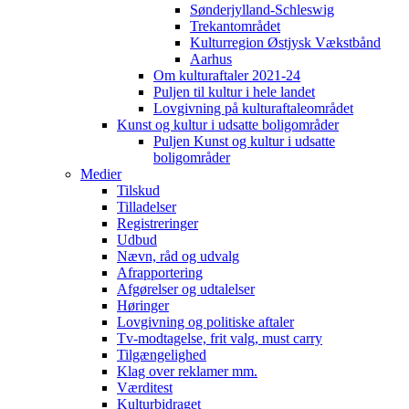
Sønderjylland-Schleswig
Trekantområdet
Kulturregion Østjysk Vækstbånd
Aarhus
Om kulturaftaler 2021-24
Puljen til kultur i hele landet
Lovgivning på kulturaftaleområdet
Kunst og kultur i udsatte boligområder
Puljen Kunst og kultur i udsatte
boligområder
Medier
Tilskud
Tilladelser
Registreringer
Udbud
Nævn, råd og udvalg
Afrapportering
Afgørelser og udtalelser
Høringer
Lovgivning og politiske aftaler
Tv-modtagelse, frit valg, must carry
Tilgængelighed
Klag over reklamer mm.
Værditest
Kulturbidraget