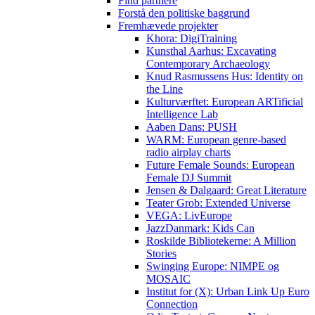
Find partnere
Forstå den politiske baggrund
Fremhævede projekter
Khora: DigiTraining
Kunsthal Aarhus: Excavating
Contemporary Archaeology
Knud Rasmussens Hus: Identity on
the Line
Kulturværftet: European ARTificial
Intelligence Lab
Aaben Dans: PUSH
WARM: European genre-based
radio airplay charts
Future Female Sounds: European
Female DJ Summit
Jensen & Dalgaard: Great Literature
Teater Grob: Extended Universe
VEGA: LivEurope
JazzDanmark: Kids Can
Roskilde Bibliotekerne: A Million
Stories
Swinging Europe: NIMPE og
MOSAIC
Institut for (X): Urban Link Up Euro
Connection