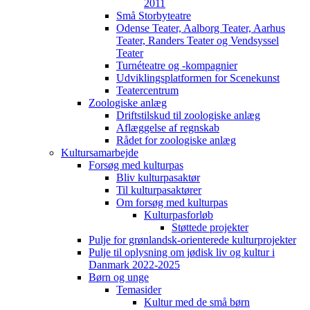
2011
Små Storbyteatre
Odense Teater, Aalborg Teater, Aarhus
Teater, Randers Teater og Vendsyssel
Teater
Turnéteatre og -kompagnier
Udviklingsplatformen for Scenekunst
Teatercentrum
Zoologiske anlæg
Driftstilskud til zoologiske anlæg
Aflæggelse af regnskab
Rådet for zoologiske anlæg
Kultursamarbejde
Forsøg med kulturpas
Bliv kulturpasaktør
Til kulturpasaktører
Om forsøg med kulturpas
Kulturpasforløb
Støttede projekter
Pulje for grønlandsk-orienterede kulturprojekter
Pulje til oplysning om jødisk liv og kultur i
Danmark 2022-2025
Børn og unge
Temasider
Kultur med de små børn