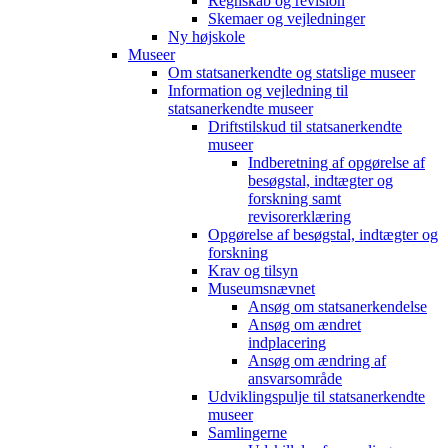
Regnskab og revision
Skemaer og vejledninger
Ny højskole
Museer
Om statsanerkendte og statslige museer
Information og vejledning til
statsanerkendte museer
Driftstilskud til statsanerkendte
museer
Indberetning af opgørelse af
besøgstal, indtægter og
forskning samt
revisorerklæring
Opgørelse af besøgstal, indtægter og
forskning
Krav og tilsyn
Museumsnævnet
Ansøg om statsanerkendelse
Ansøg om ændret
indplacering
Ansøg om ændring af
ansvarsområde
Udviklingspulje til statsanerkendte
museer
Samlingerne