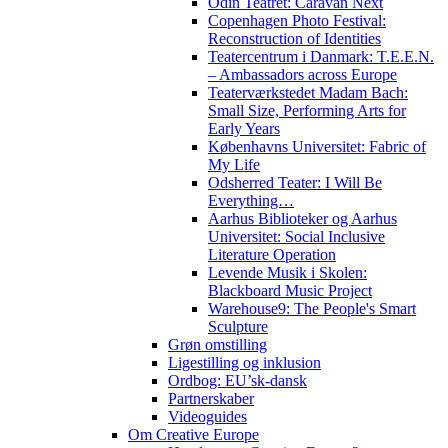
Odin Teatret: Caravan Next
Copenhagen Photo Festival:
Reconstruction of Identities
Teatercentrum i Danmark: T.E.E.N.
– Ambassadors across Europe
Teaterværkstedet Madam Bach:
Small Size, Performing Arts for
Early Years
Københavns Universitet: Fabric of
My Life
Odsherred Teater: I Will Be
Everything…
Aarhus Biblioteker og Aarhus
Universitet: Social Inclusive
Literature Operation
Levende Musik i Skolen:
Blackboard Music Project
Warehouse9: The People's Smart
Sculpture
Grøn omstilling
Ligestilling og inklusion
Ordbog: EU’sk-dansk
Partnerskaber
Videoguides
Om Creative Europe