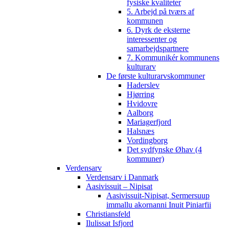
fysiske kvaliteter
5. Arbejd på tværs af
kommunen
6. Dyrk de eksterne
interessenter og
samarbejdspartnere
7. Kommunikér kommunens
kulturarv
De første kulturarvskommuner
Haderslev
Hjørring
Hvidovre
Aalborg
Mariagerfjord
Halsnæs
Vordingborg
Det sydfynske Øhav (4
kommuner)
Verdensarv
Verdensarv i Danmark
Aasivissuit – Nipisat
Aasivissuit-Nipisat, Sermersuup
immallu akornanni Inuit Piniarfii
Christiansfeld
Ilulissat Isfjord