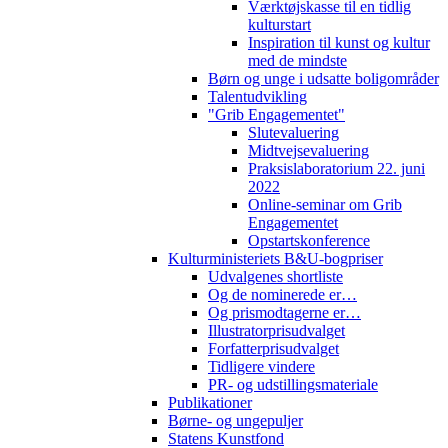
Værktøjskasse til en tidlig
kulturstart
Inspiration til kunst og kultur
med de mindste
Børn og unge i udsatte boligområder
Talentudvikling
"Grib Engagementet"
Slutevaluering
Midtvejsevaluering
Praksislaboratorium 22. juni
2022
Online-seminar om Grib
Engagementet
Opstartskonference
Kulturministeriets B&U-bogpriser
Udvalgenes shortliste
Og de nominerede er…
Og prismodtagerne er…
Illustratorprisudvalget
Forfatterprisudvalget
Tidligere vindere
PR- og udstillingsmateriale
Publikationer
Børne- og ungepuljer
Statens Kunstfond