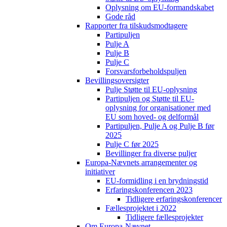
Oplysning om EU-formandskabet
Gode råd
Rapporter fra tilskudsmodtagere
Partipuljen
Pulje A
Pulje B
Pulje C
Forsvarsforbeholdspuljen
Bevillingsoversigter
Pulje Støtte til EU-oplysning
Partipuljen og Støtte til EU-
oplysning for organisationer med
EU som hoved- og delformål
Partipuljen, Pulje A og Pulje B før
2025
Pulje C før 2025
Bevillinger fra diverse puljer
Europa-Nævnets arrangementer og
initiativer
EU-formidling i en brydningstid
Erfaringskonferencen 2023
Tidligere erfaringskonferencer
Fællesprojektet i 2022
Tidligere fællesprojekter
Om Europa-Nævnet