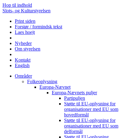
Hop til indhold
Slots- og Kulturstyrelsen
Print siden
Forstør / formindsk tekst
Laes hoejt
Nyheder
Om styrelsen
Kontakt
English
Områder
Folkeoplysning
Europa-Nævnet
Europa-Nævnets puljer
Partipuljen
Støtte til EU-oplysning for
organisationer med EU som
hovedformål
Støtte til EU-oplysning for
organisationer med EU som
delformål
Støtte til EU-oplysning