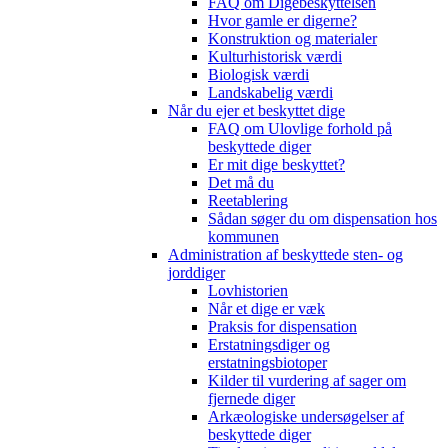
FAQ om Digebeskyttelsen
Hvor gamle er digerne?
Konstruktion og materialer
Kulturhistorisk værdi
Biologisk værdi
Landskabelig værdi
Når du ejer et beskyttet dige
FAQ om Ulovlige forhold på
beskyttede diger
Er mit dige beskyttet?
Det må du
Reetablering
Sådan søger du om dispensation hos
kommunen
Administration af beskyttede sten- og
jorddiger
Lovhistorien
Når et dige er væk
Praksis for dispensation
Erstatningsdiger og
erstatningsbiotoper
Kilder til vurdering af sager om
fjernede diger
Arkæologiske undersøgelser af
beskyttede diger