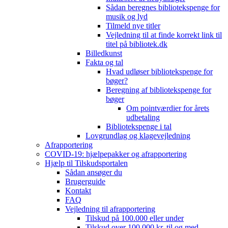
Sådan beregnes bibliotekspenge for
musik og lyd
Tilmeld nye titler
Vejledning til at finde korrekt link til
titel på bibliotek.dk
Billedkunst
Fakta og tal
Hvad udløser bibliotekspenge for
bøger?
Beregning af bibliotekspenge for
bøger
Om pointværdier for årets
udbetaling
Bibliotekspenge i tal
Lovgrundlag og klagevejledning
Afrapportering
COVID-19: hjælpepakker og afrapportering
Hjælp til Tilskudsportalen
Sådan ansøger du
Brugerguide
Kontakt
FAQ
Vejledning til afrapportering
Tilskud på 100.000 eller under
Tilskud over 100.000 kr. til og med