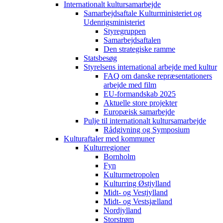
Internationalt kultursamarbejde
Samarbejdsaftale Kulturministeriet og
Udenrigsministeriet
Styregruppen
Samarbejdsaftalen
Den strategiske ramme
Statsbesøg
Styrelsens international arbejde med kultur
FAQ om danske repræsentationers
arbejde med film
EU-formandskab 2025
Aktuelle store projekter
Europæisk samarbejde
Pulje til internationalt kultursamarbejde
Rådgivning og Symposium
Kulturaftaler med kommuner
Kulturregioner
Bornholm
Fyn
Kulturmetropolen
Kulturring Østjylland
Midt- og Vestjylland
Midt- og Vestsjælland
Nordjylland
Storstrøm