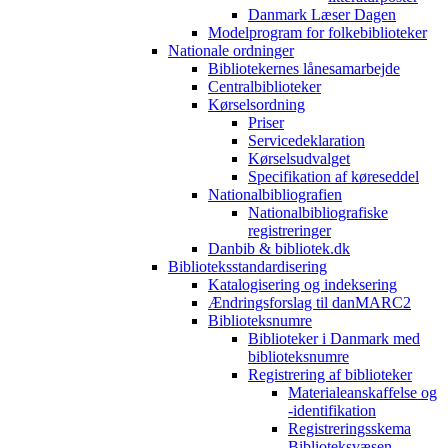
Danmark Læser Dagen
Modelprogram for folkebiblioteker
Nationale ordninger
Bibliotekernes lånesamarbejde
Centralbiblioteker
Kørselsordning
Priser
Servicedeklaration
Kørselsudvalget
Specifikation af køreseddel
Nationalbibliografien
Nationalbibliografiske
registreringer
Danbib & bibliotek.dk
Biblioteksstandardisering
Katalogisering og indeksering
Ændringsforslag til danMARC2
Biblioteksnumre
Biblioteker i Danmark med
biblioteksnumre
Registrering af biblioteker
Materialeanskaffelse og
-identifikation
Registreringsskema
Biblioteksvæsen