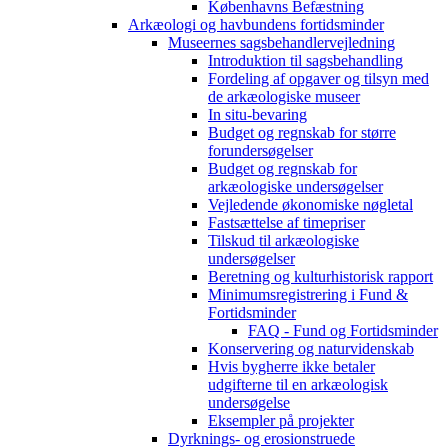
Københavns Befæstning
Arkæologi og havbundens fortidsminder
Museernes sagsbehandlervejledning
Introduktion til sagsbehandling
Fordeling af opgaver og tilsyn med
de arkæologiske museer
In situ-bevaring
Budget og regnskab for større
forundersøgelser
Budget og regnskab for
arkæologiske undersøgelser
Vejledende økonomiske nøgletal
Fastsættelse af timepriser
Tilskud til arkæologiske
undersøgelser
Beretning og kulturhistorisk rapport
Minimumsregistrering i Fund &
Fortidsminder
FAQ - Fund og Fortidsminder
Konservering og naturvidenskab
Hvis bygherre ikke betaler
udgifterne til en arkæologisk
undersøgelse
Eksempler på projekter
Dyrknings- og erosionstruede