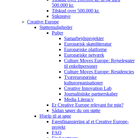
500.000 kr.
Tilskud over 500.000 kr.
Stikprøve
Creative Europe
Støttemuligheder
Puljer
Samarbejdsprojekter
Europæisk skønlitteratur
Europæiske platforme
Europæiske netværk
Culture Moves Europe: Rejselegater
til enkeltpersoner
Culture Moves Europe: Residencies
Tværeuropæiske
kulturorganisationer
Creative Innovation Lab
Journalistiske partnerskaber
Media Literacy
Er Creative Europe relevant for mig?
Sådan søger du om støtte
Hjælp til at søge
Egenfinansiering af et Creative Europe-
projekt
FAQ