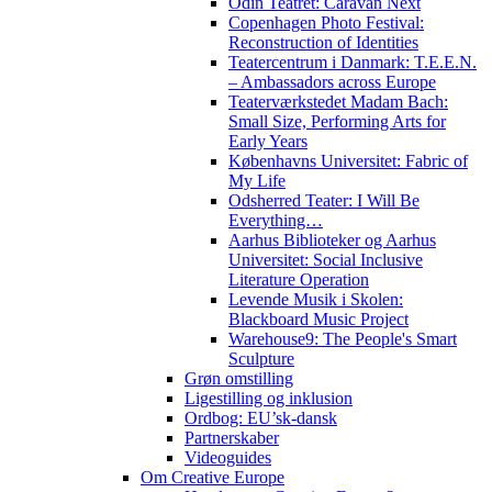
Odin Teatret: Caravan Next
Copenhagen Photo Festival:
Reconstruction of Identities
Teatercentrum i Danmark: T.E.E.N.
– Ambassadors across Europe
Teaterværkstedet Madam Bach:
Small Size, Performing Arts for
Early Years
Københavns Universitet: Fabric of
My Life
Odsherred Teater: I Will Be
Everything…
Aarhus Biblioteker og Aarhus
Universitet: Social Inclusive
Literature Operation
Levende Musik i Skolen:
Blackboard Music Project
Warehouse9: The People's Smart
Sculpture
Grøn omstilling
Ligestilling og inklusion
Ordbog: EU’sk-dansk
Partnerskaber
Videoguides
Om Creative Europe