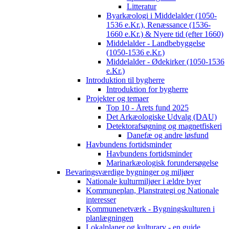
Litteratur
Byarkæologi i Middelalder (1050-
1536 e.Kr.), Renæssance (1536-
1660 e.Kr.) & Nyere tid (efter 1660)
Middelalder - Landbebyggelse
(1050-1536 e.Kr.)
Middelalder - Ødekirker (1050-1536
e.Kr.)
Introduktion til bygherre
Introduktion for bygherre
Projekter og temaer
Top 10 - Årets fund 2025
Det Arkæologiske Udvalg (DAU)
Detektorafsøgning og magnetfiskeri
Danefæ og andre løsfund
Havbundens fortidsminder
Havbundens fortidsminder
Marinarkæologisk forundersøgelse
Bevaringsværdige bygninger og miljøer
Nationale kulturmiljøer i ældre byer
Kommuneplan, Planstrategi og Nationale
interesser
Kommunenetværk - Bygningskulturen i
planlægningen
Lokalplaner og kulturarv - en guide