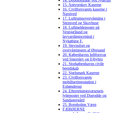
14. Depotområde ved Jyderup
15. Antvorskov Kaserne
16. Civilforsvarets kaserne i
Næstved
17. Luftrumsovervågning i
Stensved og Skovhuse
18. Luftmeldeposter på
Vestsjælland og
lavvarslingscentral i
Nykøbing F.
19. Stevnsfort og
overvågningen af Øresund
20. Københavns luftforsvar
ved Sigerslev og Ejbybro
21. Storkøbenhavns civile
beredskab
22. Sjælsmark Kaserne
23. Civilforsvarets
mobiliseringsstation i
Esbønderup
24. Efterretningsvæsenets
lytteposter ved Dueodde og
Sandagergård
25. Bornholms Værn
FÆRØERNE