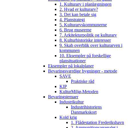
1. Kulturarv i planlægningen
2. Hvad er kulturarv?
3. Det kan betale sig
4. Planstrategi
5. Kulturarvskommunerne
6. Brug museerne
7. Arkitekturpolitik og kulturarv
8. Kulturhistoriske interesser
9. Skab overblik over kulturarven i
kommunen
10. Eksempler på forskellige
plansituationer
Eksempler på lokalplaner
Bevaringsværdige bygninger - metode
SAVE
Praktiske råd
KIP
KulturMiljø-Metoden
Bevaringstemaer
Industrikultur
Industrihistoriens
Danmarkskort
Kold krig
1. Flådestation Frederikshavn
2. Ammunitionsarsenalet i