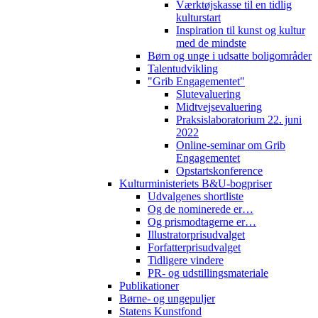
Værktøjskasse til en tidlig
kulturstart
Inspiration til kunst og kultur
med de mindste
Børn og unge i udsatte boligområder
Talentudvikling
"Grib Engagementet"
Slutevaluering
Midtvejsevaluering
Praksislaboratorium 22. juni
2022
Online-seminar om Grib
Engagementet
Opstartskonference
Kulturministeriets B&U-bogpriser
Udvalgenes shortliste
Og de nominerede er…
Og prismodtagerne er…
Illustratorprisudvalget
Forfatterprisudvalget
Tidligere vindere
PR- og udstillingsmateriale
Publikationer
Børne- og ungepuljer
Statens Kunstfond