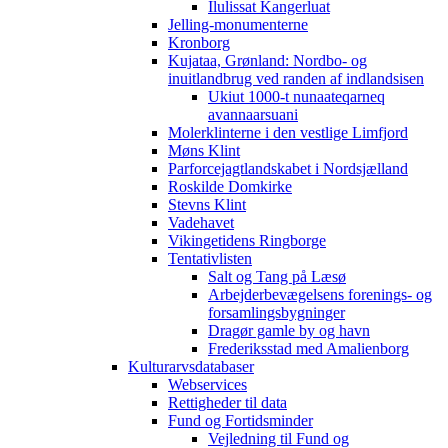
Ilulissat Kangerluat
Jelling-monumenterne
Kronborg
Kujataa, Grønland: Nordbo- og
inuitlandbrug ved randen af indlandsisen
Ukiut 1000-t nunaateqarneq
avannaarsuani
Molerklinterne i den vestlige Limfjord
Møns Klint
Parforcejagtlandskabet i Nordsjælland
Roskilde Domkirke
Stevns Klint
Vadehavet
Vikingetidens Ringborge
Tentativlisten
Salt og Tang på Læsø
Arbejderbevægelsens forenings- og
forsamlingsbygninger
Dragør gamle by og havn
Frederiksstad med Amalienborg
Kulturarvsdatabaser
Webservices
Rettigheder til data
Fund og Fortidsminder
Vejledning til Fund og