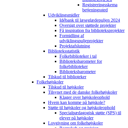
Registreringsskema
betjeningssted
Udviklingsmidler
Idébank til læseglædepuljen 2024
Oversigt over støttede projekter
Få inspiration fra biblioteksprojekter
Formidling af
udviklingspuljeprojekter
Projektafslutning
Biblioteksstatistik
Folkebiblioteker i tal
Biblioteksbarometer for
folkebiblioteker
Biblioteksbarometer
Tilskud til biblioteker
Folkehøjskoler
Tilskud til højskoler
Tilsynet med de danske folkehøjskoler
Klager over højskoleophold
Hvem kan komme på højskole?
Støtte til højskoler og højskoleophold
Specialpædagogisk støtte (SPS) til
elever på højskoler
Lovgivning om folkehøjskoler