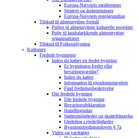
Europa-Nævnets medlemmer
Strategi og årsberetninger
Europa-Nævnets regelgrundlag
Tilskud til almennyttige formål
Puljen til almennyttige kulturelle projekter
Pulje til landsdækkende almennyttige
organisationer
Tilskud til Folkeoplysning
Kulturarv
Fredede bygninger
Inden du køber en fredet bygning
Er bygningen fredet eller
bevaringsværdig?
Inden du køber
Information til ejendomsmæglere
Find fredningsbeskrivelse
Din fredede bygning
Din fredede bygning
Bevaringsdeklaration
Handlingsplan
Støttemuligheder og skattefritagelse
Opdeling i ejerlejligheder
Bygningsfredningsloven § 7a
Viden og værktøjer