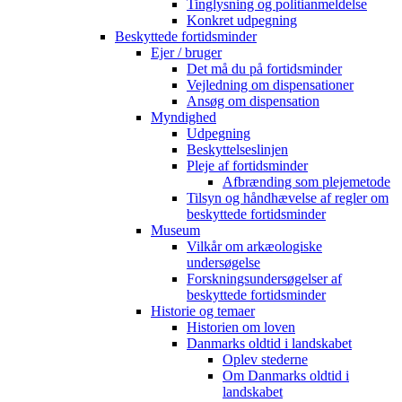
Tinglysning og politianmeldelse
Konkret udpegning
Beskyttede fortidsminder
Ejer / bruger
Det må du på fortidsminder
Vejledning om dispensationer
Ansøg om dispensation
Myndighed
Udpegning
Beskyttelseslinjen
Pleje af fortidsminder
Afbrænding som plejemetode
Tilsyn og håndhævelse af regler om
beskyttede fortidsminder
Museum
Vilkår om arkæologiske
undersøgelse
Forskningsundersøgelser af
beskyttede fortidsminder
Historie og temaer
Historien om loven
Danmarks oldtid i landskabet
Oplev stederne
Om Danmarks oldtid i
landskabet