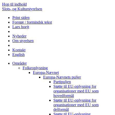
Hop til indhold
Slots- og Kulturstyrelsen
Print siden
Forstør / formindsk tekst
Laes hoejt
Nyheder
Om styrelsen
Kontakt
English
Områder
Folkeoplysning
Europa-Nævnet
Europa-Nævnets puljer
Partipuljen
Støtte til EU-oplysning for
organisationer med EU som
hovedformål
Støtte til EU-oplysning for
organisationer med EU som
delformål
Støtte til EU-oplysning