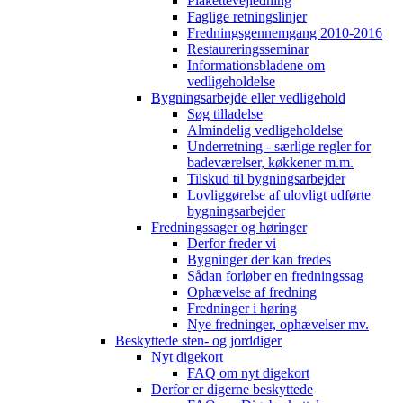
Plakettevejledning
Faglige retningslinjer
Fredningsgennemgang 2010-2016
Restaureringsseminar
Informationsbladene om
vedligeholdelse
Bygningsarbejde eller vedligehold
Søg tilladelse
Almindelig vedligeholdelse
Underretning - særlige regler for
badeværelser, køkkener m.m.
Tilskud til bygningsarbejder
Lovliggørelse af ulovligt udførte
bygningsarbejder
Fredningssager og høringer
Derfor freder vi
Bygninger der kan fredes
Sådan forløber en fredningssag
Ophævelse af fredning
Fredninger i høring
Nye fredninger, ophævelser mv.
Beskyttede sten- og jorddiger
Nyt digekort
FAQ om nyt digekort
Derfor er digerne beskyttede