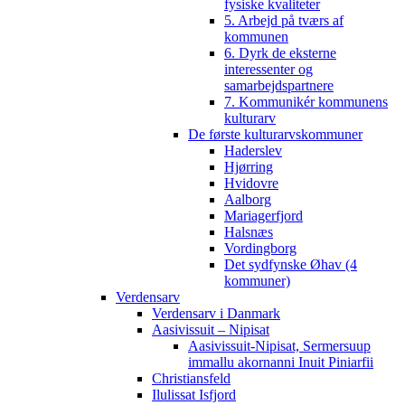
fysiske kvaliteter
5. Arbejd på tværs af
kommunen
6. Dyrk de eksterne
interessenter og
samarbejdspartnere
7. Kommunikér kommunens
kulturarv
De første kulturarvskommuner
Haderslev
Hjørring
Hvidovre
Aalborg
Mariagerfjord
Halsnæs
Vordingborg
Det sydfynske Øhav (4
kommuner)
Verdensarv
Verdensarv i Danmark
Aasivissuit – Nipisat
Aasivissuit-Nipisat, Sermersuup
immallu akornanni Inuit Piniarfii
Christiansfeld
Ilulissat Isfjord