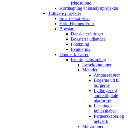
fritidstilbud
Kortlægning af læselystprojekter
Tidligere projekter
Smart Parat Svar
Hold Hjernen Frisk
Bogstart
Danske erfaringer
Bogstart i udlandet
Forskning
Evaluering
Danmark Læser
Erfaringsopsamling
Læsekommuner
Metoder
Ambassadører
Bøgerne ud til
borgerne
Lydbøger og
andre digitale
platforme
Læsning i
fællesskaber
Partnerskaber og
netværk
Målgrupper