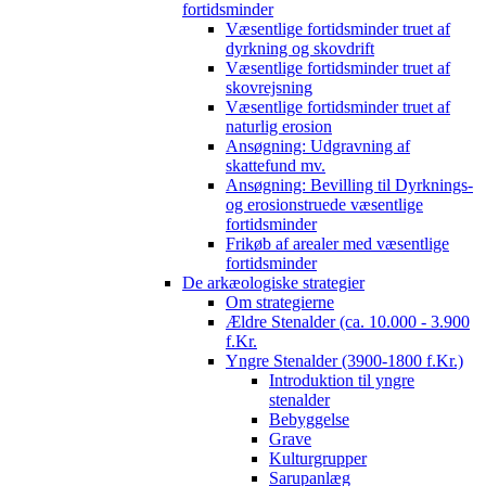
fortidsminder
Væsentlige fortidsminder truet af
dyrkning og skovdrift
Væsentlige fortidsminder truet af
skovrejsning
Væsentlige fortidsminder truet af
naturlig erosion
Ansøgning: Udgravning af
skattefund mv.
Ansøgning: Bevilling til Dyrknings-
og erosionstruede væsentlige
fortidsminder
Frikøb af arealer med væsentlige
fortidsminder
De arkæologiske strategier
Om strategierne
Ældre Stenalder (ca. 10.000 - 3.900
f.Kr.
Yngre Stenalder (3900-1800 f.Kr.)
Introduktion til yngre
stenalder
Bebyggelse
Grave
Kulturgrupper
Sarupanlæg