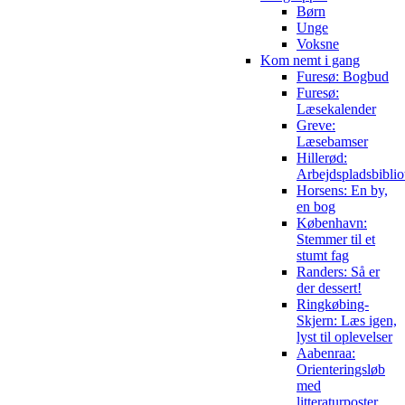
Børn
Unge
Voksne
Kom nemt i gang
Furesø: Bogbud
Furesø:
Læsekalender
Greve:
Læsebamser
Hillerød:
Arbejdspladsbiblio
Horsens: En by,
en bog
København:
Stemmer til et
stumt fag
Randers: Så er
der dessert!
Ringkøbing-
Skjern: Læs igen,
lyst til oplevelser
Aabenraa:
Orienteringsløb
med
litteraturposter