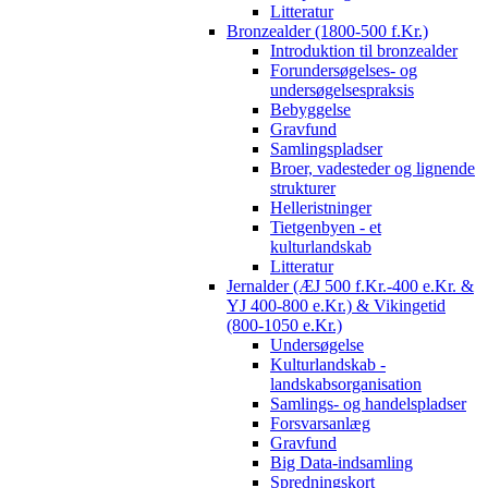
Litteratur
Bronzealder (1800-500 f.Kr.)
Introduktion til bronzealder
Forundersøgelses- og
undersøgelsespraksis
Bebyggelse
Gravfund
Samlingspladser
Broer, vadesteder og lignende
strukturer
Helleristninger
Tietgenbyen - et
kulturlandskab
Litteratur
Jernalder (ÆJ 500 f.Kr.-400 e.Kr. &
YJ 400-800 e.Kr.) & Vikingetid
(800-1050 e.Kr.)
Undersøgelse
Kulturlandskab -
landskabsorganisation
Samlings- og handelspladser
Forsvarsanlæg
Gravfund
Big Data-indsamling
Spredningskort