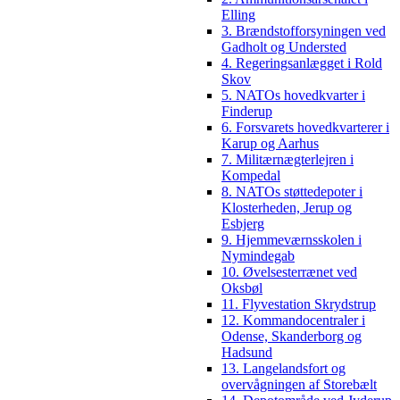
Elling
3. Brændstofforsyningen ved
Gadholt og Understed
4. Regeringsanlægget i Rold
Skov
5. NATOs hovedkvarter i
Finderup
6. Forsvarets hovedkvarterer i
Karup og Aarhus
7. Militærnægterlejren i
Kompedal
8. NATOs støttedepoter i
Klosterheden, Jerup og
Esbjerg
9. Hjemmeværnsskolen i
Nymindegab
10. Øvelsesterrænet ved
Oksbøl
11. Flyvestation Skrydstrup
12. Kommandocentraler i
Odense, Skanderborg og
Hadsund
13. Langelandsfort og
overvågningen af Storebælt