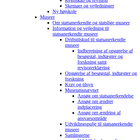
Regnskab og revision
Skemaer og vejledninger
Ny højskole
Museer
Om statsanerkendte og statslige museer
Information og vejledning til
statsanerkendte museer
Driftstilskud til statsanerkendte
museer
Indberetning af opgørelse af
besøgstal, indtægter og
forskning samt
revisorerklæring
Opgørelse af besøgstal, indtægter og
forskning
Krav og tilsyn
Museumsnævnet
Ansøg om statsanerkendelse
Ansøg om ændret
indplacering
Ansøg om ændring af
ansvarsområde
Udviklingspulje til statsanerkendte
museer
Samlingerne