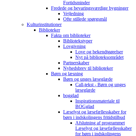
Fortidsminder
Fredede og bevaringsværdige bygninger
Vejledning
Ofte stillede spørgsmål
Kulturinstitutioner
Biblioteker
Fakta om biblioteker
Bibliotekstyper
Lovgivning
Love og bekendtgørelser
Nyt på biblioteksområdet
Partnerskaber
Nyhedsbrev til biblioteker
Børn og læsning
Børn og unges læseglæde
Call-tekst - Børn og unges
læseglæde
bogglad
Inspirationsmateriale til
BOGglad
Læselyst og læsefællesskaber for
børn i indskolingens fritidstilbud
Afslutning af programmet
Læselyst og læsefællesskaber
for børn i indskolingens