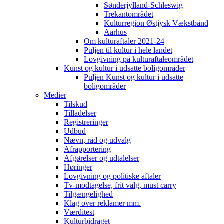
Sønderjylland-Schleswig
Trekantområdet
Kulturregion Østjysk Vækstbånd
Aarhus
Om kulturaftaler 2021-24
Puljen til kultur i hele landet
Lovgivning på kulturaftaleområdet
Kunst og kultur i udsatte boligområder
Puljen Kunst og kultur i udsatte
boligområder
Medier
Tilskud
Tilladelser
Registreringer
Udbud
Nævn, råd og udvalg
Afrapportering
Afgørelser og udtalelser
Høringer
Lovgivning og politiske aftaler
Tv-modtagelse, frit valg, must carry
Tilgængelighed
Klag over reklamer mm.
Værditest
Kulturbidraget