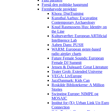
Find partnere
Forstå den politiske baggrund
Fremhævede projekter
Khora: DigiTraining
Kunsthal Aarhus: Excavating
Contemporary Archaeology
Knud Rasmussens Hus: Identity on
the Line
Kulturværftet: European ARTificial
Intelligence Lab
Aaben Dans: PUSH
WARM: European genre-based
radio airplay charts
Future Female Sounds: European
Female DJ Summit
Jensen & Dalgaard: Great Literature
Teater Grob: Extended Universe
VEGA: LivEurope
JazzDanmark: Kids Can
Roskilde Bibliotekerne: A Million
Stories
Swinging Europe: NIMPE og
MOSAIC
Institut for (X): Urban Link Up Euro
Connection