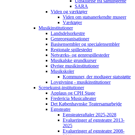
Udskillelse fra samlingerne
SARA
Viden og værktøjer
Viden om statsanerkendte museer
Værktøjer
Musikinstitutioner
Landsdelsorkestre
Genreorganisationer
Basisensembler og specialensembler
Regionale spillesteder
Netværks- og genrespillesteder
Musikalske grundkurser
Øvrige musikinstitutioner
Musikskoler
Kommuner, der modtager statsstøtte
Lovgivning - musikinstitutioner
Scenekunst-institutioner
Applaus og CPH Stage
Fredericia Musicalteater
Det Københavnske Teatersamarbejde
Egnsteatre
Egnsteateraftaler 2025-2028
Evalueringer af egnsteatre 2013-
2025
Evalueringer af egnsteatre 2008-