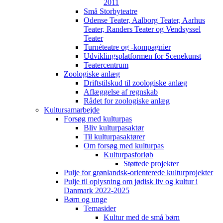
2011
Små Storbyteatre
Odense Teater, Aalborg Teater, Aarhus
Teater, Randers Teater og Vendsyssel
Teater
Turnéteatre og -kompagnier
Udviklingsplatformen for Scenekunst
Teatercentrum
Zoologiske anlæg
Driftstilskud til zoologiske anlæg
Aflæggelse af regnskab
Rådet for zoologiske anlæg
Kultursamarbejde
Forsøg med kulturpas
Bliv kulturpasaktør
Til kulturpasaktører
Om forsøg med kulturpas
Kulturpasforløb
Støttede projekter
Pulje for grønlandsk-orienterede kulturprojekter
Pulje til oplysning om jødisk liv og kultur i
Danmark 2022-2025
Børn og unge
Temasider
Kultur med de små børn