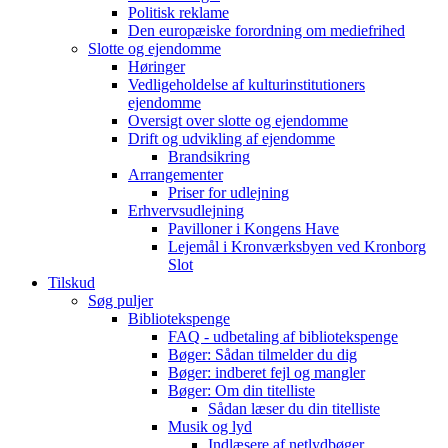
Politisk reklame
Den europæiske forordning om mediefrihed
Slotte og ejendomme
Høringer
Vedligeholdelse af kulturinstitutioners
ejendomme
Oversigt over slotte og ejendomme
Drift og udvikling af ejendomme
Brandsikring
Arrangementer
Priser for udlejning
Erhvervsudlejning
Pavilloner i Kongens Have
Lejemål i Kronværksbyen ved Kronborg
Slot
Tilskud
Søg puljer
Bibliotekspenge
FAQ - udbetaling af bibliotekspenge
Bøger: Sådan tilmelder du dig
Bøger: indberet fejl og mangler
Bøger: Om din titelliste
Sådan læser du din titelliste
Musik og lyd
Indlæsere af netlydbøger