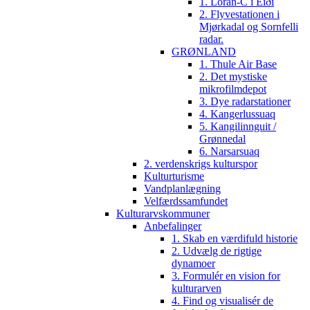
1. Loran-C i Eiði
2. Flyvestationen i
Mjørkadal og Sornfelli
radar.
GRØNLAND
1. Thule Air Base
2. Det mystiske
mikrofilmdepot
3. Dye radarstationer
4. Kangerlussuaq
5. Kangilinnguit /
Grønnedal
6. Narsarsuaq
2. verdenskrigs kulturspor
Kulturturisme
Vandplanlægning
Velfærdssamfundet
Kulturarvskommuner
Anbefalinger
1. Skab en værdifuld historie
2. Udvælg de rigtige
dynamoer
3. Formulér en vision for
kulturarven
4. Find og visualisér de