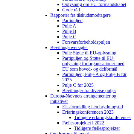
Oplysning om EU-formandskabet
Gode råd
Rapporter fra tilskudsmodtagere
Partipuljen
Pulje A
Pulje B
Pulje C
Forsvarsforbeholdspuljen
Bevillingsoversigter
Pulje Støtte til EU-oplysning
Partipuljen og Støtte til EU-
oplysning for organisationer med
EU som hoved- og delformål
Partipuljen, Pulje A og Pulje B før
2025
Pulje C før 2025
Bevillinger fra diverse puljer
Europa-Nævnets arrangementer og
initiativer
EU-formidling i en brydningstid
Erfaringskonferencen 2023
Tidligere erfaringskonferencer
Fællesprojektet i 2022
Tidligere fællesprojekter
Om Europa-Nævnet