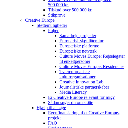
500.000 kr.
Tilskud over 500.000 kr.
Stikprøve
Creative Europe
Støttemuligheder
Puljer
Samarbejdsprojekter
Europæisk skønlitteratur
Europæiske platforme
Europæiske netværk
Culture Moves Europe: Rejselegater
til enkeltpersoner
Culture Moves Europe: Residencies
Tværeuropæiske
kulturorganisationer
Creative Innovation Lab
Journalistiske partnerskaber
Media Literacy
Er Creative Europe relevant for mig?
Sådan søger du om støtte
Hjælp til at søge
Egenfinansiering af et Creative Europe-
projekt
FAQ