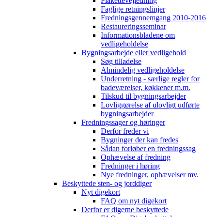
Plakettevejledning
Faglige retningslinjer
Fredningsgennemgang 2010-2016
Restaureringsseminar
Informationsbladene om
vedligeholdelse
Bygningsarbejde eller vedligehold
Søg tilladelse
Almindelig vedligeholdelse
Underretning - særlige regler for
badeværelser, køkkener m.m.
Tilskud til bygningsarbejder
Lovliggørelse af ulovligt udførte
bygningsarbejder
Fredningssager og høringer
Derfor freder vi
Bygninger der kan fredes
Sådan forløber en fredningssag
Ophævelse af fredning
Fredninger i høring
Nye fredninger, ophævelser mv.
Beskyttede sten- og jorddiger
Nyt digekort
FAQ om nyt digekort
Derfor er digerne beskyttede