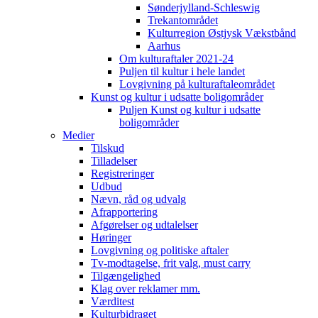
Sønderjylland-Schleswig
Trekantområdet
Kulturregion Østjysk Vækstbånd
Aarhus
Om kulturaftaler 2021-24
Puljen til kultur i hele landet
Lovgivning på kulturaftaleområdet
Kunst og kultur i udsatte boligområder
Puljen Kunst og kultur i udsatte
boligområder
Medier
Tilskud
Tilladelser
Registreringer
Udbud
Nævn, råd og udvalg
Afrapportering
Afgørelser og udtalelser
Høringer
Lovgivning og politiske aftaler
Tv-modtagelse, frit valg, must carry
Tilgængelighed
Klag over reklamer mm.
Værditest
Kulturbidraget