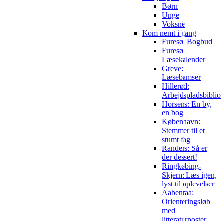
Børn
Unge
Voksne
Kom nemt i gang
Furesø: Bogbud
Furesø:
Læsekalender
Greve:
Læsebamser
Hillerød:
Arbejdspladsbiblio
Horsens: En by,
en bog
København:
Stemmer til et
stumt fag
Randers: Så er
der dessert!
Ringkøbing-
Skjern: Læs igen,
lyst til oplevelser
Aabenraa:
Orienteringsløb
med
litteraturposter