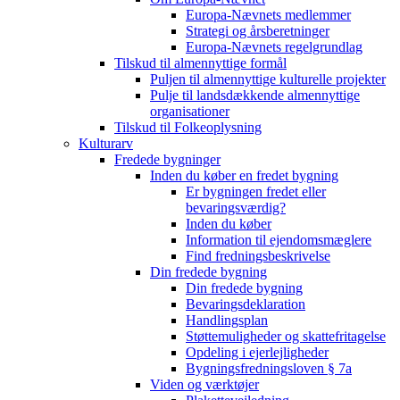
Europa-Nævnets medlemmer
Strategi og årsberetninger
Europa-Nævnets regelgrundlag
Tilskud til almennyttige formål
Puljen til almennyttige kulturelle projekter
Pulje til landsdækkende almennyttige
organisationer
Tilskud til Folkeoplysning
Kulturarv
Fredede bygninger
Inden du køber en fredet bygning
Er bygningen fredet eller
bevaringsværdig?
Inden du køber
Information til ejendomsmæglere
Find fredningsbeskrivelse
Din fredede bygning
Din fredede bygning
Bevaringsdeklaration
Handlingsplan
Støttemuligheder og skattefritagelse
Opdeling i ejerlejligheder
Bygningsfredningsloven § 7a
Viden og værktøjer