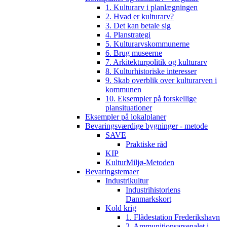
1. Kulturarv i planlægningen
2. Hvad er kulturarv?
3. Det kan betale sig
4. Planstrategi
5. Kulturarvskommunerne
6. Brug museerne
7. Arkitekturpolitik og kulturarv
8. Kulturhistoriske interesser
9. Skab overblik over kulturarven i
kommunen
10. Eksempler på forskellige
plansituationer
Eksempler på lokalplaner
Bevaringsværdige bygninger - metode
SAVE
Praktiske råd
KIP
KulturMiljø-Metoden
Bevaringstemaer
Industrikultur
Industrihistoriens
Danmarkskort
Kold krig
1. Flådestation Frederikshavn
2. Ammunitionsarsenalet i