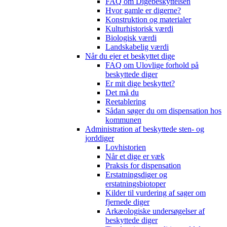
FAQ om Digebeskyttelsen
Hvor gamle er digerne?
Konstruktion og materialer
Kulturhistorisk værdi
Biologisk værdi
Landskabelig værdi
Når du ejer et beskyttet dige
FAQ om Ulovlige forhold på
beskyttede diger
Er mit dige beskyttet?
Det må du
Reetablering
Sådan søger du om dispensation hos
kommunen
Administration af beskyttede sten- og
jorddiger
Lovhistorien
Når et dige er væk
Praksis for dispensation
Erstatningsdiger og
erstatningsbiotoper
Kilder til vurdering af sager om
fjernede diger
Arkæologiske undersøgelser af
beskyttede diger