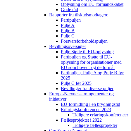
Oplysning om EU-formandskabet
Gode råd
Rapporter fra tilskudsmodtagere
Partipuljen
Pulje A
Pulje B
Pulje C
Forsvarsforbeholdspuljen
Bevillingsoversigter
Pulje Støtte til EU-oplysning
Partipuljen og Støtte til EU-
oplysning for organisationer med
EU som hoved- og delformål
Partipuljen, Pulje A og Pulje B før
2025
Pulje C før 2025
Bevillinger fra diverse puljer
Europa-Nævnets arrangementer og
initiativer
EU-formidling i en brydningstid
Erfaringskonferencen 2023
Tidligere erfaringskonferencer
Fællesprojektet i 2022
Tidligere fællesprojekter
Om Europa-Nævnet