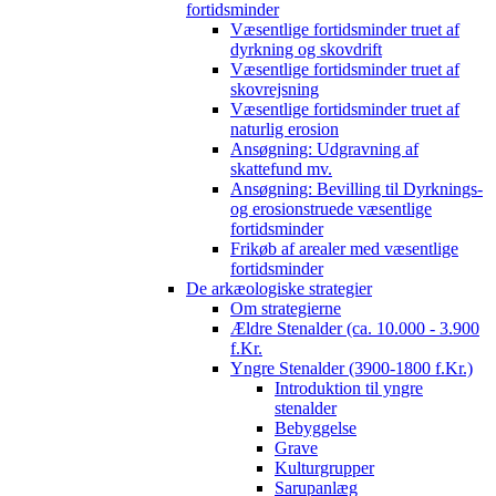
fortidsminder
Væsentlige fortidsminder truet af
dyrkning og skovdrift
Væsentlige fortidsminder truet af
skovrejsning
Væsentlige fortidsminder truet af
naturlig erosion
Ansøgning: Udgravning af
skattefund mv.
Ansøgning: Bevilling til Dyrknings-
og erosionstruede væsentlige
fortidsminder
Frikøb af arealer med væsentlige
fortidsminder
De arkæologiske strategier
Om strategierne
Ældre Stenalder (ca. 10.000 - 3.900
f.Kr.
Yngre Stenalder (3900-1800 f.Kr.)
Introduktion til yngre
stenalder
Bebyggelse
Grave
Kulturgrupper
Sarupanlæg