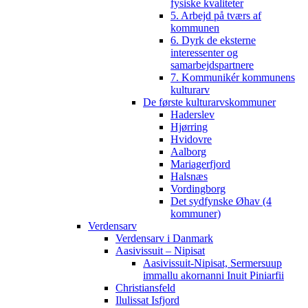
fysiske kvaliteter
5. Arbejd på tværs af
kommunen
6. Dyrk de eksterne
interessenter og
samarbejdspartnere
7. Kommunikér kommunens
kulturarv
De første kulturarvskommuner
Haderslev
Hjørring
Hvidovre
Aalborg
Mariagerfjord
Halsnæs
Vordingborg
Det sydfynske Øhav (4
kommuner)
Verdensarv
Verdensarv i Danmark
Aasivissuit – Nipisat
Aasivissuit-Nipisat, Sermersuup
immallu akornanni Inuit Piniarfii
Christiansfeld
Ilulissat Isfjord