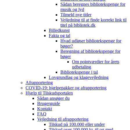
Sådan beregnes bibliotekspenge for
musik og lyd
Tilmeld nye titler
Vejledning til at finde korrekt link til
titel på bibliotek.dk
Billedkunst
Fakta og tal
Hvad udløser bibliotekspenge for
bøger?
Beregning af bibliotekspenge for
bøger
Om pointværdier for årets
udbetaling
Bibliotekspenge i tal
Lovgrundlag og klagevejledning
Afrapportering
COVID-19: hjælpepakker og afrapportering
Hjælp til Tilskudsportalen
Sådan ansøger du
Brugerguide
Kontakt
FAQ
Vejledning til afrapportering
Tilskud på 100.000 eller under
Tilskud over 100.000 kr. til og med