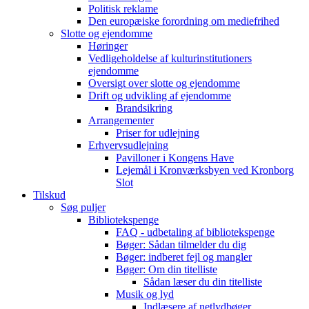
Politisk reklame
Den europæiske forordning om mediefrihed
Slotte og ejendomme
Høringer
Vedligeholdelse af kulturinstitutioners
ejendomme
Oversigt over slotte og ejendomme
Drift og udvikling af ejendomme
Brandsikring
Arrangementer
Priser for udlejning
Erhvervsudlejning
Pavilloner i Kongens Have
Lejemål i Kronværksbyen ved Kronborg
Slot
Tilskud
Søg puljer
Bibliotekspenge
FAQ - udbetaling af bibliotekspenge
Bøger: Sådan tilmelder du dig
Bøger: indberet fejl og mangler
Bøger: Om din titelliste
Sådan læser du din titelliste
Musik og lyd
Indlæsere af netlydbøger