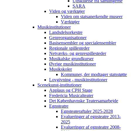
Udskillelse fra samlingerne
SARA
Viden og værktøjer
Viden om statsanerkendte museer
Værktøjer
Musikinstitutioner
Landsdelsorkestre
Genreorganisationer
Basisensembler og specialensembler
Regionale spillesteder
Netværks- og genrespillesteder
Musikalske grundkurser
Øvrige musikinstitutioner
Musikskoler
Kommuner, der modtager statsstøtte
Lovgivning - musikinstitutioner
Scenekunst-institutioner
Applaus og CPH Stage
Fredericia Musicalteater
Det Københavnske Teatersamarbejde
Egnsteatre
Egnsteateraftaler 2025-2028
Evalueringer af egnsteatre 2013-
2025
Evalueringer af egnsteatre 2008-