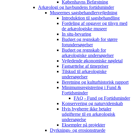
Københavns Befæstning
Arkæologi og havbundens fortidsminder
Museernes sagsbehandlervejledning
Introduktion til sagsbehandling
Fordeling af opgaver og tilsyn med
de arkæologiske museer
In situ-bevaring
Budget og regnskab for større
forundersøgelser
Budget og regnskab for
arkæologiske undersøgelser
Vejledende økonomiske nøgletal
Fastsættelse af timepriser
Tilskud til arkæologiske
undersøgelser
Beretning og kulturhistorisk rapport
Minimumsregistrering i Fund &
Fortidsminder
FAQ - Fund og Fortidsminder
Konservering og naturvidenskab
Hvis bygherre ikke betaler
udgifterne til en arkæologisk
undersøgelse
Eksempler på projekter
Dyrknings- og erosionstruede