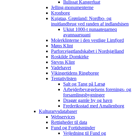
Ilulissat Kangerluat
Jelling-monumenterne
Kronborg
Kujataa, Grønland: Nordbo- og
inuitlandbrug ved randen af indlandsisen
Ukiut 1000-t nunaateqarneq
avannaarsuani
Molerklinterne i den vestlige Limfjord
Møns Klint
Parforcejagtlandskabet i Nordsjælland
Roskilde Domkirke
Stevns Klint
Vadehavet
Vikingetidens Ringborge
Tentativlisten
Salt og Tang på Læsø
Arbejderbevægelsens forenings- og
forsamlingsbygninger
Dragør gamle by og havn
Frederiksstad med Amalienborg
Kulturarvsdatabaser
Webservices
Rettigheder til data
Fund og Fortidsminder
Vejledning til Fund og