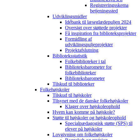
Registreringsskema
betjeningssted
Udviklingsmidler
Idébank til læseglædepuljen 2024
Oversigt over støttede projekter
Få inspiration fra biblioteksprojekter
Formidling af
udviklingspuljeprojekter
Projektafslutning
Biblioteksstatistik
Folkebiblioteker i tal
Biblioteksbarometer for
folkebiblioteker
Biblioteksbarometer
Tilskud til biblioteker
Folkehøjskoler
Tilskud til højskoler
Tilsynet med de danske folkehøjskoler
Klager over højskoleophold
Hvem kan komme på højskole?
Støtte til højskoler og højskoleophold
Specialpædagogisk støtte (SPS) til
elever på højskoler
Lovgivning om folkehøjskoler