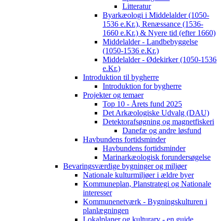
Litteratur
Byarkæologi i Middelalder (1050-
1536 e.Kr.), Renæssance (1536-
1660 e.Kr.) & Nyere tid (efter 1660)
Middelalder - Landbebyggelse
(1050-1536 e.Kr.)
Middelalder - Ødekirker (1050-1536
e.Kr.)
Introduktion til bygherre
Introduktion for bygherre
Projekter og temaer
Top 10 - Årets fund 2025
Det Arkæologiske Udvalg (DAU)
Detektorafsøgning og magnetfiskeri
Danefæ og andre løsfund
Havbundens fortidsminder
Havbundens fortidsminder
Marinarkæologisk forundersøgelse
Bevaringsværdige bygninger og miljøer
Nationale kulturmiljøer i ældre byer
Kommuneplan, Planstrategi og Nationale
interesser
Kommunenetværk - Bygningskulturen i
planlægningen
Lokalplaner og kulturarv - en guide