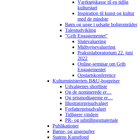
Værktøjskasse til en tidlig
kulturstart
Inspiration til kunst og kultur
med de mindste
Børn og unge i udsatte boligområder
Talentudvikling
"Grib Engagementet"
Slutevaluering
Midtvejsevaluering
Praksislaboratorium 22. juni
2022
Online-seminar om Grib
Engagementet
Opstartskonference
Kulturministeriets B&U-bogpriser
Udvalgenes shortliste
Og de nominerede er…
Og prismodtagerne er…
Illustratorprisudvalget
Forfatterprisudvalget
Tidligere vindere
PR- og udstillingsmateriale
Publikationer
Børne- og ungepuljer
Statens Kunstfond