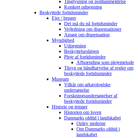
Tinglysning og politianmeldelse
Konkret udpegning
Beskyttede fortidsminder
Ejer / bruger
Det må du på fortidsminder
Vejledning om dispensationer
Ansøg om dispensation
Myndighed
Udpegning
Beskyttelseslinjen
Pleje af fortidsminder
Afbrænding som plejemetode
Tilsyn og håndhævelse af regler om
beskyttede fortidsminder
Museum
Vilkår om arkæologiske
undersøgelse
Forskningsundersøgelser af
beskyttede fortidsminder
Historie og temaer
Historien om loven
Danmarks oldtid i landskabet
Oplev stederne
Om Danmarks oldtid i
landskabet