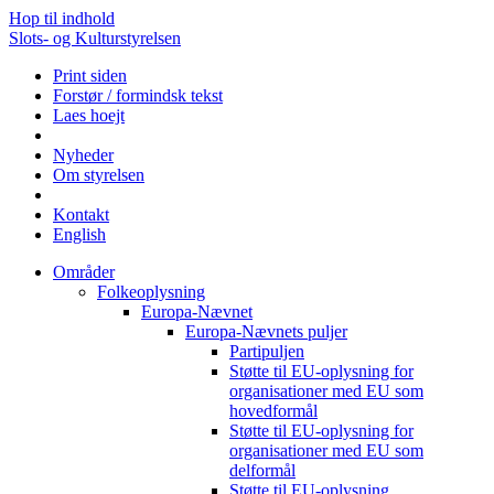
Hop til indhold
Slots- og Kulturstyrelsen
Print siden
Forstør / formindsk tekst
Laes hoejt
Nyheder
Om styrelsen
Kontakt
English
Områder
Folkeoplysning
Europa-Nævnet
Europa-Nævnets puljer
Partipuljen
Støtte til EU-oplysning for
organisationer med EU som
hovedformål
Støtte til EU-oplysning for
organisationer med EU som
delformål
Støtte til EU-oplysning