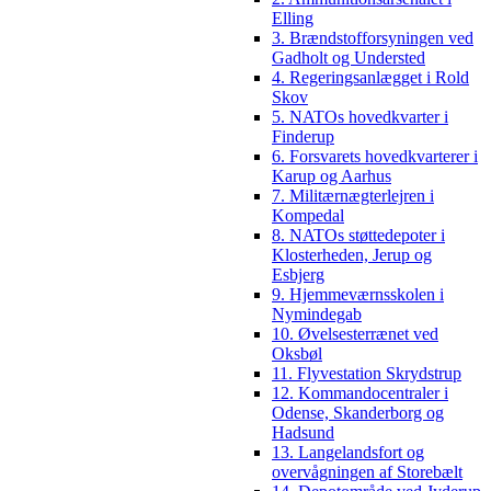
Elling
3. Brændstofforsyningen ved
Gadholt og Understed
4. Regeringsanlægget i Rold
Skov
5. NATOs hovedkvarter i
Finderup
6. Forsvarets hovedkvarterer i
Karup og Aarhus
7. Militærnægterlejren i
Kompedal
8. NATOs støttedepoter i
Klosterheden, Jerup og
Esbjerg
9. Hjemmeværnsskolen i
Nymindegab
10. Øvelsesterrænet ved
Oksbøl
11. Flyvestation Skrydstrup
12. Kommandocentraler i
Odense, Skanderborg og
Hadsund
13. Langelandsfort og
overvågningen af Storebælt