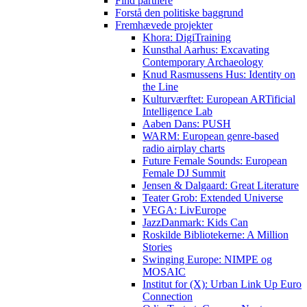
Find partnere
Forstå den politiske baggrund
Fremhævede projekter
Khora: DigiTraining
Kunsthal Aarhus: Excavating
Contemporary Archaeology
Knud Rasmussens Hus: Identity on
the Line
Kulturværftet: European ARTificial
Intelligence Lab
Aaben Dans: PUSH
WARM: European genre-based
radio airplay charts
Future Female Sounds: European
Female DJ Summit
Jensen & Dalgaard: Great Literature
Teater Grob: Extended Universe
VEGA: LivEurope
JazzDanmark: Kids Can
Roskilde Bibliotekerne: A Million
Stories
Swinging Europe: NIMPE og
MOSAIC
Institut for (X): Urban Link Up Euro
Connection