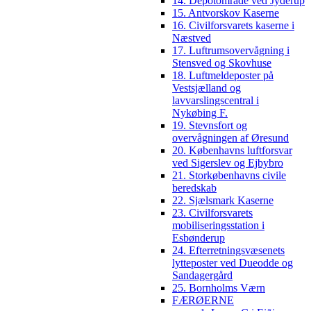
14. Depotområde ved Jyderup
15. Antvorskov Kaserne
16. Civilforsvarets kaserne i
Næstved
17. Luftrumsovervågning i
Stensved og Skovhuse
18. Luftmeldeposter på
Vestsjælland og
lavvarslingscentral i
Nykøbing F.
19. Stevnsfort og
overvågningen af Øresund
20. Københavns luftforsvar
ved Sigerslev og Ejbybro
21. Storkøbenhavns civile
beredskab
22. Sjælsmark Kaserne
23. Civilforsvarets
mobiliseringsstation i
Esbønderup
24. Efterretningsvæsenets
lytteposter ved Dueodde og
Sandagergård
25. Bornholms Værn
FÆRØERNE