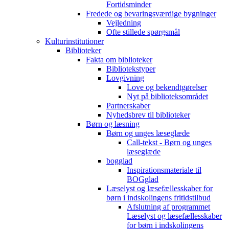
Fortidsminder
Fredede og bevaringsværdige bygninger
Vejledning
Ofte stillede spørgsmål
Kulturinstitutioner
Biblioteker
Fakta om biblioteker
Bibliotekstyper
Lovgivning
Love og bekendtgørelser
Nyt på biblioteksområdet
Partnerskaber
Nyhedsbrev til biblioteker
Børn og læsning
Børn og unges læseglæde
Call-tekst - Børn og unges
læseglæde
bogglad
Inspirationsmateriale til
BOGglad
Læselyst og læsefællesskaber for
børn i indskolingens fritidstilbud
Afslutning af programmet
Læselyst og læsefællesskaber
for børn i indskolingens