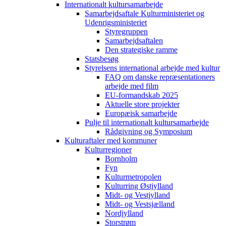
Internationalt kultursamarbejde
Samarbejdsaftale Kulturministeriet og
Udenrigsministeriet
Styregruppen
Samarbejdsaftalen
Den strategiske ramme
Statsbesøg
Styrelsens international arbejde med kultur
FAQ om danske repræsentationers
arbejde med film
EU-formandskab 2025
Aktuelle store projekter
Europæisk samarbejde
Pulje til internationalt kultursamarbejde
Rådgivning og Symposium
Kulturaftaler med kommuner
Kulturregioner
Bornholm
Fyn
Kulturmetropolen
Kulturring Østjylland
Midt- og Vestjylland
Midt- og Vestsjælland
Nordjylland
Storstrøm