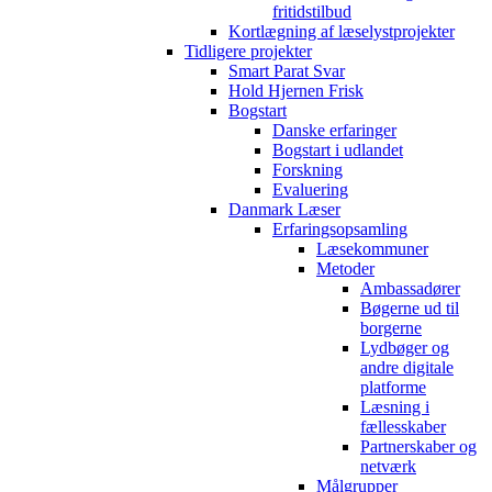
fritidstilbud
Kortlægning af læselystprojekter
Tidligere projekter
Smart Parat Svar
Hold Hjernen Frisk
Bogstart
Danske erfaringer
Bogstart i udlandet
Forskning
Evaluering
Danmark Læser
Erfaringsopsamling
Læsekommuner
Metoder
Ambassadører
Bøgerne ud til
borgerne
Lydbøger og
andre digitale
platforme
Læsning i
fællesskaber
Partnerskaber og
netværk
Målgrupper