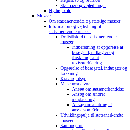
Regnskab og revision
Skemaer og vejledninger
Ny højskole
Museer
Om statsanerkendte og statslige museer
Information og vejledning til
statsanerkendte museer
Driftstilskud til statsanerkendte
museer
Indberetning af opgørelse af
besøgstal, indtægter og
forskning samt
revisorerklæring
Opgørelse af besøgstal, indtægter og
forskning
Krav og tilsyn
Museumsnævnet
Ansøg om statsanerkendelse
Ansøg om ændret
indplacering
Ansøg om ændring af
ansvarsområde
Udviklingspulje til statsanerkendte
museer
Samlingerne