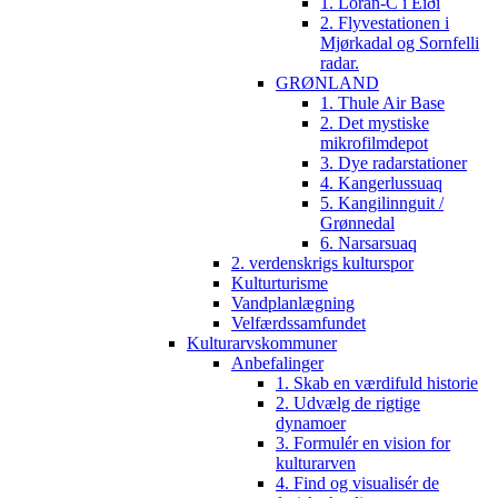
1. Loran-C i Eiði
2. Flyvestationen i
Mjørkadal og Sornfelli
radar.
GRØNLAND
1. Thule Air Base
2. Det mystiske
mikrofilmdepot
3. Dye radarstationer
4. Kangerlussuaq
5. Kangilinnguit /
Grønnedal
6. Narsarsuaq
2. verdenskrigs kulturspor
Kulturturisme
Vandplanlægning
Velfærdssamfundet
Kulturarvskommuner
Anbefalinger
1. Skab en værdifuld historie
2. Udvælg de rigtige
dynamoer
3. Formulér en vision for
kulturarven
4. Find og visualisér de