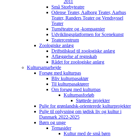
2011
Små Storbyteatre
Odense Teater, Aalborg Teater, Aarhus
Teater, Randers Teater og Vendsyssel
Teater
Turnéteatre og -kompagnier
Udviklingsplatformen for Scenekunst
Teatercentrum
Zoologiske anlæg
Driftstilskud til zoologiske anlæg
Aflæggelse af regnskab
Rådet for zoologiske anlæg
Kultursamarbejde
Forsøg med kulturpas
Bliv kulturpasaktør
Til kulturpasaktører
Om forsøg med kulturpas
Kulturpasforløb
Støttede projekter
Pulje for grønlandsk-orienterede kulturprojekter
Pulje til oplysning om jødisk liv og kultur i
Danmark 2022-2025
Børn og unge
Temasider
Kultur med de små børn