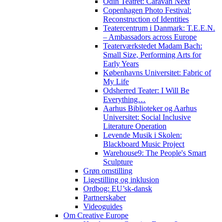
Odin Teatret: Caravan Next
Copenhagen Photo Festival:
Reconstruction of Identities
Teatercentrum i Danmark: T.E.E.N.
– Ambassadors across Europe
Teaterværkstedet Madam Bach:
Small Size, Performing Arts for
Early Years
Københavns Universitet: Fabric of
My Life
Odsherred Teater: I Will Be
Everything…
Aarhus Biblioteker og Aarhus
Universitet: Social Inclusive
Literature Operation
Levende Musik i Skolen:
Blackboard Music Project
Warehouse9: The People's Smart
Sculpture
Grøn omstilling
Ligestilling og inklusion
Ordbog: EU’sk-dansk
Partnerskaber
Videoguides
Om Creative Europe