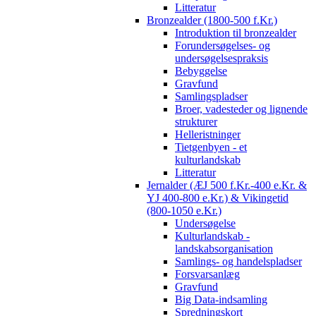
Litteratur
Bronzealder (1800-500 f.Kr.)
Introduktion til bronzealder
Forundersøgelses- og
undersøgelsespraksis
Bebyggelse
Gravfund
Samlingspladser
Broer, vadesteder og lignende
strukturer
Helleristninger
Tietgenbyen - et
kulturlandskab
Litteratur
Jernalder (ÆJ 500 f.Kr.-400 e.Kr. &
YJ 400-800 e.Kr.) & Vikingetid
(800-1050 e.Kr.)
Undersøgelse
Kulturlandskab -
landskabsorganisation
Samlings- og handelspladser
Forsvarsanlæg
Gravfund
Big Data-indsamling
Spredningskort