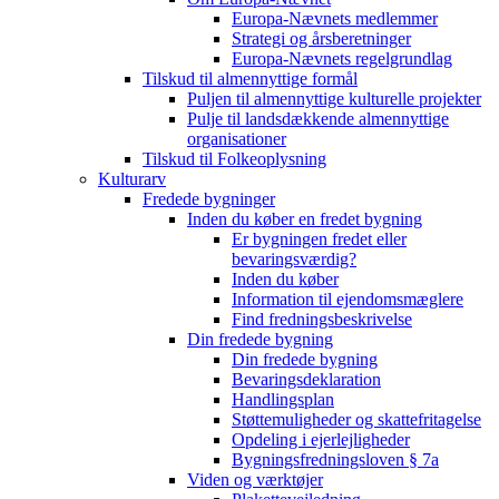
Europa-Nævnets medlemmer
Strategi og årsberetninger
Europa-Nævnets regelgrundlag
Tilskud til almennyttige formål
Puljen til almennyttige kulturelle projekter
Pulje til landsdækkende almennyttige
organisationer
Tilskud til Folkeoplysning
Kulturarv
Fredede bygninger
Inden du køber en fredet bygning
Er bygningen fredet eller
bevaringsværdig?
Inden du køber
Information til ejendomsmæglere
Find fredningsbeskrivelse
Din fredede bygning
Din fredede bygning
Bevaringsdeklaration
Handlingsplan
Støttemuligheder og skattefritagelse
Opdeling i ejerlejligheder
Bygningsfredningsloven § 7a
Viden og værktøjer