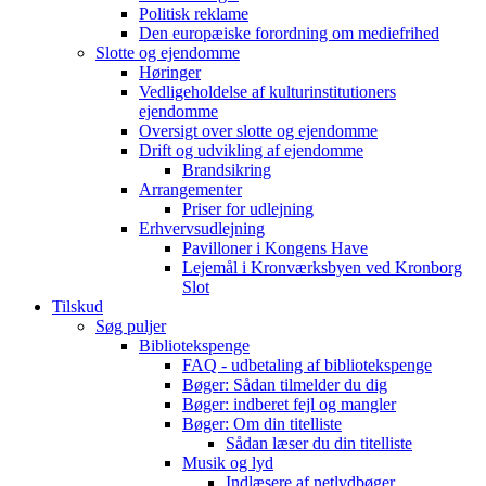
Politisk reklame
Den europæiske forordning om mediefrihed
Slotte og ejendomme
Høringer
Vedligeholdelse af kulturinstitutioners
ejendomme
Oversigt over slotte og ejendomme
Drift og udvikling af ejendomme
Brandsikring
Arrangementer
Priser for udlejning
Erhvervsudlejning
Pavilloner i Kongens Have
Lejemål i Kronværksbyen ved Kronborg
Slot
Tilskud
Søg puljer
Bibliotekspenge
FAQ - udbetaling af bibliotekspenge
Bøger: Sådan tilmelder du dig
Bøger: indberet fejl og mangler
Bøger: Om din titelliste
Sådan læser du din titelliste
Musik og lyd
Indlæsere af netlydbøger