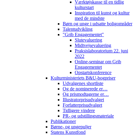
Værktøjskasse til en tidlig
kulturstart
Inspiration til kunst og kultur
med de mindste
Børn og unge i udsatte boligområder
Talentudvikling
"Grib Engagementet"
Slutevaluering
Midtvejsevaluering
Praksislaboratorium 22. juni
2022
Online-seminar om Grib
Engagementet
Opstartskonference
Kulturministeriets B&U-bogpriser
Udvalgenes shortliste
Og de nominerede er…
Og prismodtagerne er…
Illustratorprisudvalget
Forfatterprisudvalget
Tidligere vindere
PR- og udstillingsmateriale
Publikationer
Børne- og ungepuljer
Statens Kunstfond