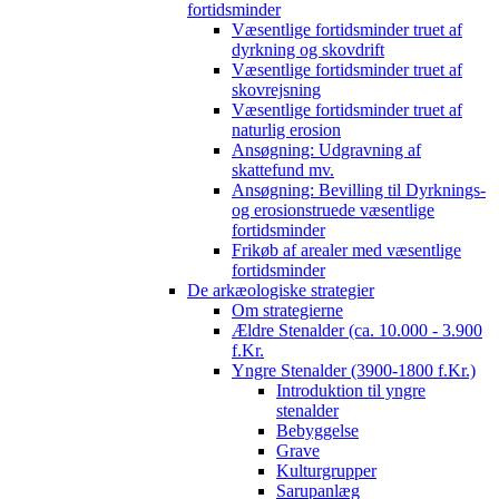
fortidsminder
Væsentlige fortidsminder truet af
dyrkning og skovdrift
Væsentlige fortidsminder truet af
skovrejsning
Væsentlige fortidsminder truet af
naturlig erosion
Ansøgning: Udgravning af
skattefund mv.
Ansøgning: Bevilling til Dyrknings-
og erosionstruede væsentlige
fortidsminder
Frikøb af arealer med væsentlige
fortidsminder
De arkæologiske strategier
Om strategierne
Ældre Stenalder (ca. 10.000 - 3.900
f.Kr.
Yngre Stenalder (3900-1800 f.Kr.)
Introduktion til yngre
stenalder
Bebyggelse
Grave
Kulturgrupper
Sarupanlæg