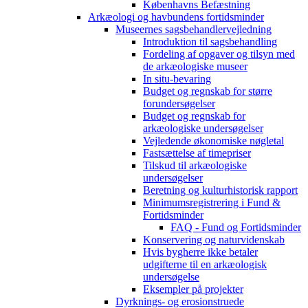
Københavns Befæstning
Arkæologi og havbundens fortidsminder
Museernes sagsbehandlervejledning
Introduktion til sagsbehandling
Fordeling af opgaver og tilsyn med
de arkæologiske museer
In situ-bevaring
Budget og regnskab for større
forundersøgelser
Budget og regnskab for
arkæologiske undersøgelser
Vejledende økonomiske nøgletal
Fastsættelse af timepriser
Tilskud til arkæologiske
undersøgelser
Beretning og kulturhistorisk rapport
Minimumsregistrering i Fund &
Fortidsminder
FAQ - Fund og Fortidsminder
Konservering og naturvidenskab
Hvis bygherre ikke betaler
udgifterne til en arkæologisk
undersøgelse
Eksempler på projekter
Dyrknings- og erosionstruede