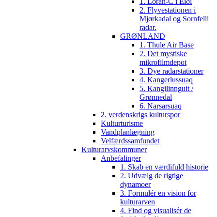
1. Loran-C i Eiði
2. Flyvestationen i
Mjørkadal og Sornfelli
radar.
GRØNLAND
1. Thule Air Base
2. Det mystiske
mikrofilmdepot
3. Dye radarstationer
4. Kangerlussuaq
5. Kangilinnguit /
Grønnedal
6. Narsarsuaq
2. verdenskrigs kulturspor
Kulturturisme
Vandplanlægning
Velfærdssamfundet
Kulturarvskommuner
Anbefalinger
1. Skab en værdifuld historie
2. Udvælg de rigtige
dynamoer
3. Formulér en vision for
kulturarven
4. Find og visualisér de