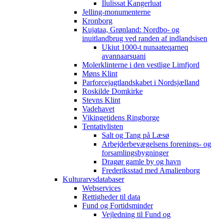
Ilulissat Kangerluat
Jelling-monumenterne
Kronborg
Kujataa, Grønland: Nordbo- og
inuitlandbrug ved randen af indlandsisen
Ukiut 1000-t nunaateqarneq
avannaarsuani
Molerklinterne i den vestlige Limfjord
Møns Klint
Parforcejagtlandskabet i Nordsjælland
Roskilde Domkirke
Stevns Klint
Vadehavet
Vikingetidens Ringborge
Tentativlisten
Salt og Tang på Læsø
Arbejderbevægelsens forenings- og
forsamlingsbygninger
Dragør gamle by og havn
Frederiksstad med Amalienborg
Kulturarvsdatabaser
Webservices
Rettigheder til data
Fund og Fortidsminder
Vejledning til Fund og