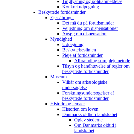
Tinglysning og politianmeldelse
Konkret udpegning
Beskyttede fortidsminder
Ejer / bruger
Det må du på fortidsminder
Vejledning om dispensationer
Ansøg om dispensation
Myndighed
Udpegning
Beskyttelseslinjen
Pleje af fortidsminder
Afbrænding som plejemetode
Tilsyn og håndhævelse af regler om
beskyttede fortidsminder
Museum
Vilkår om arkæologiske
undersøgelse
Forskningsundersøgelser af
beskyttede fortidsminder
Historie og temaer
Historien om loven
Danmarks oldtid i landskabet
Oplev stederne
Om Danmarks oldtid i
landskabet