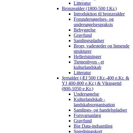
Litteratur
Bronzealder (1800-500 f.Kr.)
Introduktion til bronzealder
Forundersøgelses- og
undersøgelsespraksis
Bebyggelse
Gravfund
Samlingspladser
Broer, vadesteder og lignende
strukturer
Helleristninger
Tietgenbyen - et
kulturlandskab
Litteratur
Jernalder (ÆJ 500 f.Kr.-400 e.Kr. &
YJ 400-800 e.Kr.) & Vikingetid
(800-1050 e.Kr.)
Undersøgelse
Kulturlandskab -
landskabsorganisation
Samlings- og handelspladser
Forsvarsanlæg
Gravfund
Big Data-indsamling
Spredningskort