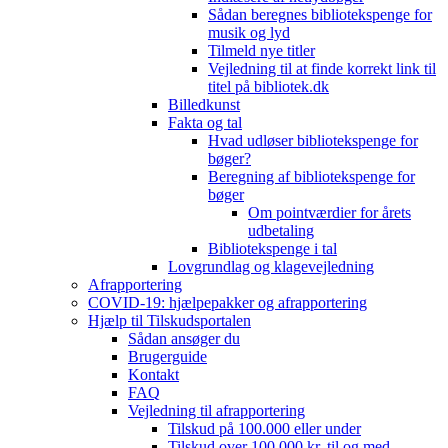
Sådan beregnes bibliotekspenge for
musik og lyd
Tilmeld nye titler
Vejledning til at finde korrekt link til
titel på bibliotek.dk
Billedkunst
Fakta og tal
Hvad udløser bibliotekspenge for
bøger?
Beregning af bibliotekspenge for
bøger
Om pointværdier for årets
udbetaling
Bibliotekspenge i tal
Lovgrundlag og klagevejledning
Afrapportering
COVID-19: hjælpepakker og afrapportering
Hjælp til Tilskudsportalen
Sådan ansøger du
Brugerguide
Kontakt
FAQ
Vejledning til afrapportering
Tilskud på 100.000 eller under
Tilskud over 100.000 kr. til og med