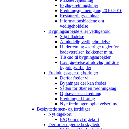
Plakettevejledning
Faglige retningslinjer
Fredningsgennemgang 2010-2016
Restaureringsseminar
Informationsbladene om
vedligeholdelse
Bygningsarbejde eller vedligehold
Søg tilladelse
Almindelig vedligeholdelse
Underretning - særlige regler for
badeværelser, køkkener m.m.
Tilskud til bygningsarbejder
Lovliggørelse af ulovligt udførte
bygningsarbejder
Fredningssager og høringer
Derfor freder vi
Bygninger der kan fredes
Sådan forløber en fredningssag
Ophævelse af fredning
Fredninger i høring
Nye fredninger, ophævelser mv.
Beskyttede sten- og jorddiger
Nyt digekort
FAQ om nyt digekort
Derfor er digerne beskyttede