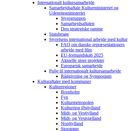
Internationalt kultursamarbejde
Samarbejdsaftale Kulturministeriet og
Udenrigsministeriet
Styregruppen
Samarbejdsaftalen
Den strategiske ramme
Statsbesøg
Styrelsens international arbejde med kultur
FAQ om danske repræsentationers
arbejde med film
EU-formandskab 2025
Aktuelle store projekter
Europæisk samarbejde
Pulje til internationalt kultursamarbejde
Rådgivning og Symposium
Kulturaftaler med kommuner
Kulturregioner
Bornholm
Fyn
Kulturmetropolen
Kulturring Østjylland
Midt- og Vestjylland
Midt- og Vestsjælland
Nordjylland
Storstrøm