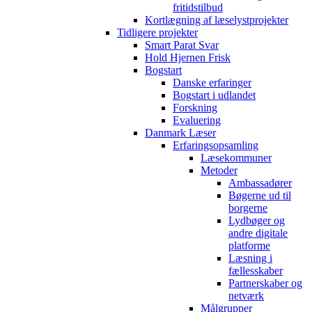
fritidstilbud
Kortlægning af læselystprojekter
Tidligere projekter
Smart Parat Svar
Hold Hjernen Frisk
Bogstart
Danske erfaringer
Bogstart i udlandet
Forskning
Evaluering
Danmark Læser
Erfaringsopsamling
Læsekommuner
Metoder
Ambassadører
Bøgerne ud til
borgerne
Lydbøger og
andre digitale
platforme
Læsning i
fællesskaber
Partnerskaber og
netværk
Målgrupper