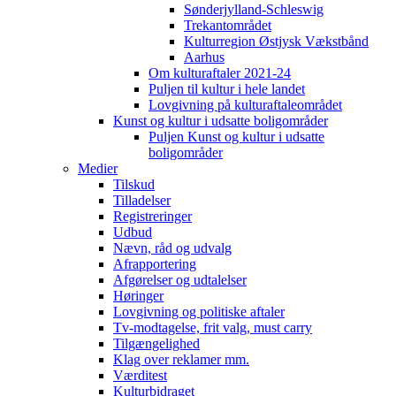
Sønderjylland-Schleswig
Trekantområdet
Kulturregion Østjysk Vækstbånd
Aarhus
Om kulturaftaler 2021-24
Puljen til kultur i hele landet
Lovgivning på kulturaftaleområdet
Kunst og kultur i udsatte boligområder
Puljen Kunst og kultur i udsatte
boligområder
Medier
Tilskud
Tilladelser
Registreringer
Udbud
Nævn, råd og udvalg
Afrapportering
Afgørelser og udtalelser
Høringer
Lovgivning og politiske aftaler
Tv-modtagelse, frit valg, must carry
Tilgængelighed
Klag over reklamer mm.
Værditest
Kulturbidraget