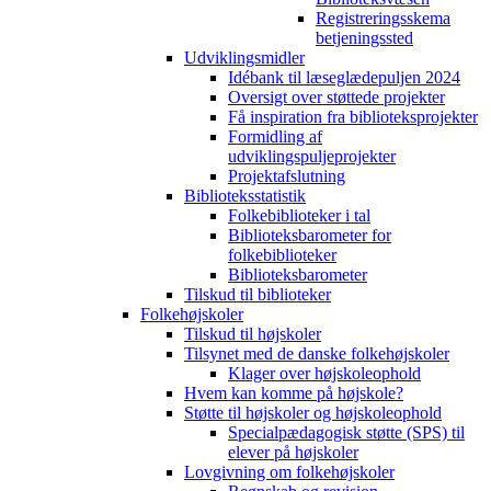
Registreringsskema
betjeningssted
Udviklingsmidler
Idébank til læseglædepuljen 2024
Oversigt over støttede projekter
Få inspiration fra biblioteksprojekter
Formidling af
udviklingspuljeprojekter
Projektafslutning
Biblioteksstatistik
Folkebiblioteker i tal
Biblioteksbarometer for
folkebiblioteker
Biblioteksbarometer
Tilskud til biblioteker
Folkehøjskoler
Tilskud til højskoler
Tilsynet med de danske folkehøjskoler
Klager over højskoleophold
Hvem kan komme på højskole?
Støtte til højskoler og højskoleophold
Specialpædagogisk støtte (SPS) til
elever på højskoler
Lovgivning om folkehøjskoler