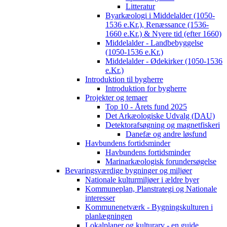
Litteratur
Byarkæologi i Middelalder (1050-
1536 e.Kr.), Renæssance (1536-
1660 e.Kr.) & Nyere tid (efter 1660)
Middelalder - Landbebyggelse
(1050-1536 e.Kr.)
Middelalder - Ødekirker (1050-1536
e.Kr.)
Introduktion til bygherre
Introduktion for bygherre
Projekter og temaer
Top 10 - Årets fund 2025
Det Arkæologiske Udvalg (DAU)
Detektorafsøgning og magnetfiskeri
Danefæ og andre løsfund
Havbundens fortidsminder
Havbundens fortidsminder
Marinarkæologisk forundersøgelse
Bevaringsværdige bygninger og miljøer
Nationale kulturmiljøer i ældre byer
Kommuneplan, Planstrategi og Nationale
interesser
Kommunenetværk - Bygningskulturen i
planlægningen
Lokalplaner og kulturarv - en guide