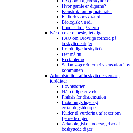
FAQ om Digebeskyttelsen
Hvor gamle er digerne?
Konstruktion og materialer
Kulturhistorisk værdi
Biologisk værdi
Landskabelig værdi
Når du ejer et beskyttet dige
FAQ om Ulovlige forhold på
beskyttede diger
Er mit dige beskyttet?
Det må du
Reetablering
Sådan søger du om dispensation hos
kommunen
Administration af beskyttede sten- og
jorddiger
Lovhistorien
Når et dige er væk
Praksis for dispensation
Erstatningsdiger og
erstatningsbiotoper
Kilder til vurdering af sager om
fjernede diger
Arkæologiske undersøgelser af
beskyttede diger