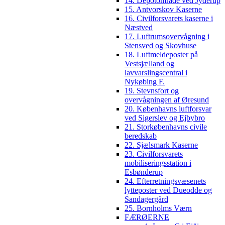
14. Depotområde ved Jyderup
15. Antvorskov Kaserne
16. Civilforsvarets kaserne i
Næstved
17. Luftrumsovervågning i
Stensved og Skovhuse
18. Luftmeldeposter på
Vestsjælland og
lavvarslingscentral i
Nykøbing F.
19. Stevnsfort og
overvågningen af Øresund
20. Københavns luftforsvar
ved Sigerslev og Ejbybro
21. Storkøbenhavns civile
beredskab
22. Sjælsmark Kaserne
23. Civilforsvarets
mobiliseringsstation i
Esbønderup
24. Efterretningsvæsenets
lytteposter ved Dueodde og
Sandagergård
25. Bornholms Værn
FÆRØERNE