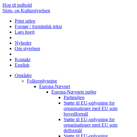
Hop til indhold
Slots- og Kulturstyrelsen
Print siden
Forstør / formindsk tekst
Laes hoejt
Nyheder
Om styrelsen
Kontakt
English
Områder
Folkeoplysning
Europa-Nævnet
Europa-Nævnets puljer
Partipuljen
Støtte til EU-oplysning for
organisationer med EU som
hovedformål
Støtte til EU-oplysning for
organisationer med EU som
delformål
Støtte til EU-oplysning