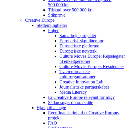
500.000 kr.
Tilskud over 500.000 kr.
Stikprøve
Creative Europe
Støttemuligheder
Puljer
Samarbejdsprojekter
Europæisk skønlitteratur
Europæiske platforme
Europæiske netværk
Culture Moves Europe: Rejselegater
til enkeltpersoner
Culture Moves Europe: Residencies
Tværeuropæiske
kulturorganisationer
Creative Innovation Lab
Journalistiske partnerskaber
Media Literacy
Er Creative Europe relevant for mig?
Sådan søger du om støtte
Hjælp til at søge
Egenfinansiering af et Creative Europe-
projekt
FAQ