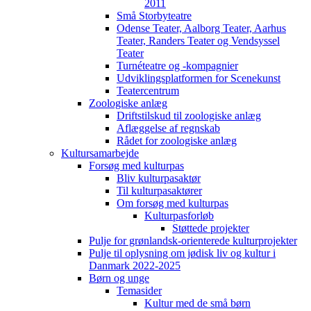
2011
Små Storbyteatre
Odense Teater, Aalborg Teater, Aarhus
Teater, Randers Teater og Vendsyssel
Teater
Turnéteatre og -kompagnier
Udviklingsplatformen for Scenekunst
Teatercentrum
Zoologiske anlæg
Driftstilskud til zoologiske anlæg
Aflæggelse af regnskab
Rådet for zoologiske anlæg
Kultursamarbejde
Forsøg med kulturpas
Bliv kulturpasaktør
Til kulturpasaktører
Om forsøg med kulturpas
Kulturpasforløb
Støttede projekter
Pulje for grønlandsk-orienterede kulturprojekter
Pulje til oplysning om jødisk liv og kultur i
Danmark 2022-2025
Børn og unge
Temasider
Kultur med de små børn