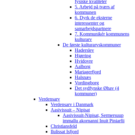
fysiske kvaliteter
5. Arbejd på tværs af
kommunen
6. Dyrk de eksterne
interessenter og
samarbejdspartnere
7. Kommunikér kommunens
kulturarv
De første kulturarvskommuner
Haderslev
Hjørring
Hvidovre
Aalborg
Mariagerfjord
Halsnæs
Vordingborg
Det sydfynske Øhav (4
kommuner)
Verdensarv
Verdensarv i Danmark
Aasivissuit – Nipisat
Aasivissuit-Nipisat, Sermersuup
immallu akornanni Inuit Piniarfii
Christiansfeld
Ilulissat Isfjord