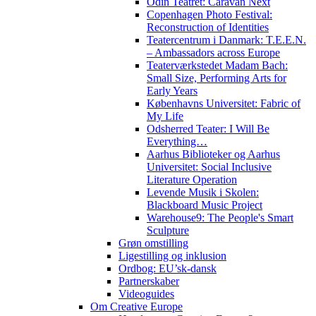
Odin Teatret: Caravan Next
Copenhagen Photo Festival:
Reconstruction of Identities
Teatercentrum i Danmark: T.E.E.N.
– Ambassadors across Europe
Teaterværkstedet Madam Bach:
Small Size, Performing Arts for
Early Years
Københavns Universitet: Fabric of
My Life
Odsherred Teater: I Will Be
Everything…
Aarhus Biblioteker og Aarhus
Universitet: Social Inclusive
Literature Operation
Levende Musik i Skolen:
Blackboard Music Project
Warehouse9: The People's Smart
Sculpture
Grøn omstilling
Ligestilling og inklusion
Ordbog: EU’sk-dansk
Partnerskaber
Videoguides
Om Creative Europe