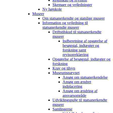
Regnskab og revision
Skemaer og vejledninger
Ny højskole
Museer
Om statsanerkendte og statslige museer
Information og vejledning til
statsanerkendte museer
Driftstilskud til statsanerkendte
museer
Indberetning af opgørelse af
besøgstal, indtægter og
forskning samt
revisorerklæring
Opgørelse af besøgstal, indtægter og
forskning
Krav og tilsyn
Museumsnævnet
Ansøg om statsanerkendelse
Ansøg om ændret
indplacering
Ansøg om ændring af
ansvarsområde
Udviklingspulje til statsanerkendte
museer
Samlingerne