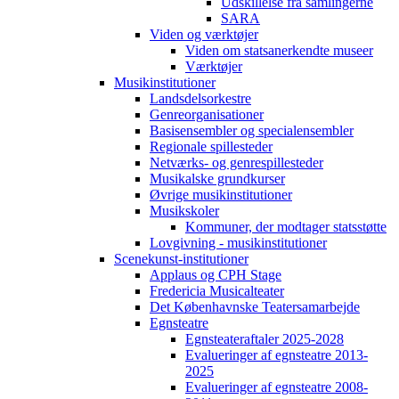
Udskillelse fra samlingerne
SARA
Viden og værktøjer
Viden om statsanerkendte museer
Værktøjer
Musikinstitutioner
Landsdelsorkestre
Genreorganisationer
Basisensembler og specialensembler
Regionale spillesteder
Netværks- og genrespillesteder
Musikalske grundkurser
Øvrige musikinstitutioner
Musikskoler
Kommuner, der modtager statsstøtte
Lovgivning - musikinstitutioner
Scenekunst-institutioner
Applaus og CPH Stage
Fredericia Musicalteater
Det Københavnske Teatersamarbejde
Egnsteatre
Egnsteateraftaler 2025-2028
Evalueringer af egnsteatre 2013-
2025
Evalueringer af egnsteatre 2008-