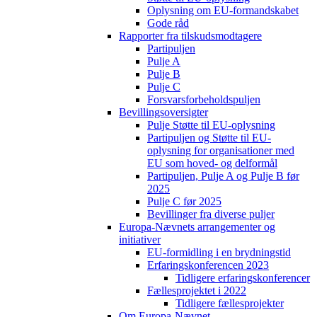
Oplysning om EU-formandskabet
Gode råd
Rapporter fra tilskudsmodtagere
Partipuljen
Pulje A
Pulje B
Pulje C
Forsvarsforbeholdspuljen
Bevillingsoversigter
Pulje Støtte til EU-oplysning
Partipuljen og Støtte til EU-
oplysning for organisationer med
EU som hoved- og delformål
Partipuljen, Pulje A og Pulje B før
2025
Pulje C før 2025
Bevillinger fra diverse puljer
Europa-Nævnets arrangementer og
initiativer
EU-formidling i en brydningstid
Erfaringskonferencen 2023
Tidligere erfaringskonferencer
Fællesprojektet i 2022
Tidligere fællesprojekter
Om Europa-Nævnet