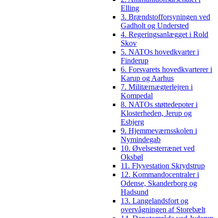
Elling
3. Brændstofforsyningen ved
Gadholt og Understed
4. Regeringsanlægget i Rold
Skov
5. NATOs hovedkvarter i
Finderup
6. Forsvarets hovedkvarterer i
Karup og Aarhus
7. Militærnægterlejren i
Kompedal
8. NATOs støttedepoter i
Klosterheden, Jerup og
Esbjerg
9. Hjemmeværnsskolen i
Nymindegab
10. Øvelsesterrænet ved
Oksbøl
11. Flyvestation Skrydstrup
12. Kommandocentraler i
Odense, Skanderborg og
Hadsund
13. Langelandsfort og
overvågningen af Storebælt