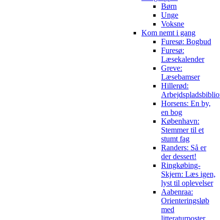
Børn
Unge
Voksne
Kom nemt i gang
Furesø: Bogbud
Furesø:
Læsekalender
Greve:
Læsebamser
Hillerød:
Arbejdspladsbiblio
Horsens: En by,
en bog
København:
Stemmer til et
stumt fag
Randers: Så er
der dessert!
Ringkøbing-
Skjern: Læs igen,
lyst til oplevelser
Aabenraa:
Orienteringsløb
med
litteraturposter