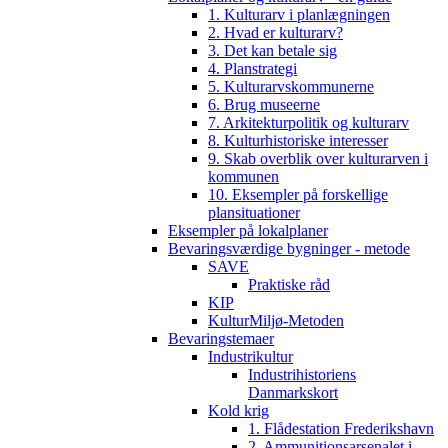
1. Kulturarv i planlægningen
2. Hvad er kulturarv?
3. Det kan betale sig
4. Planstrategi
5. Kulturarvskommunerne
6. Brug museerne
7. Arkitekturpolitik og kulturarv
8. Kulturhistoriske interesser
9. Skab overblik over kulturarven i
kommunen
10. Eksempler på forskellige
plansituationer
Eksempler på lokalplaner
Bevaringsværdige bygninger - metode
SAVE
Praktiske råd
KIP
KulturMiljø-Metoden
Bevaringstemaer
Industrikultur
Industrihistoriens
Danmarkskort
Kold krig
1. Flådestation Frederikshavn
2. Ammunitionsarsenalet i