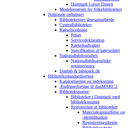
Danmark Læser Dagen
Modelprogram for folkebiblioteker
Nationale ordninger
Bibliotekernes lånesamarbejde
Centralbiblioteker
Kørselsordning
Priser
Servicedeklaration
Kørselsudvalget
Specifikation af køreseddel
Nationalbibliografien
Nationalbibliografiske
registreringer
Danbib & bibliotek.dk
Biblioteksstandardisering
Katalogisering og indeksering
Ændringsforslag til danMARC2
Biblioteksnumre
Biblioteker i Danmark med
biblioteksnumre
Registrering af biblioteker
Materialeanskaffelse og
-identifikation
Registreringsskema
Biblioteksvæsen