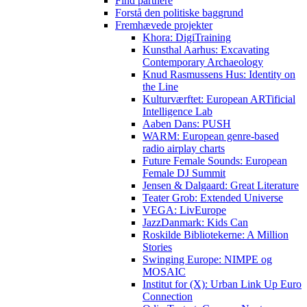
Find partnere
Forstå den politiske baggrund
Fremhævede projekter
Khora: DigiTraining
Kunsthal Aarhus: Excavating
Contemporary Archaeology
Knud Rasmussens Hus: Identity on
the Line
Kulturværftet: European ARTificial
Intelligence Lab
Aaben Dans: PUSH
WARM: European genre-based
radio airplay charts
Future Female Sounds: European
Female DJ Summit
Jensen & Dalgaard: Great Literature
Teater Grob: Extended Universe
VEGA: LivEurope
JazzDanmark: Kids Can
Roskilde Bibliotekerne: A Million
Stories
Swinging Europe: NIMPE og
MOSAIC
Institut for (X): Urban Link Up Euro
Connection