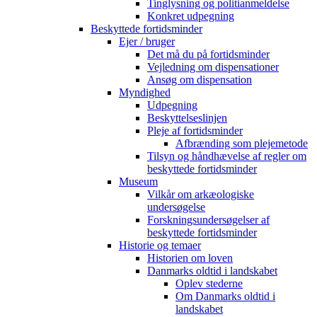
Tinglysning og politianmeldelse
Konkret udpegning
Beskyttede fortidsminder
Ejer / bruger
Det må du på fortidsminder
Vejledning om dispensationer
Ansøg om dispensation
Myndighed
Udpegning
Beskyttelseslinjen
Pleje af fortidsminder
Afbrænding som plejemetode
Tilsyn og håndhævelse af regler om
beskyttede fortidsminder
Museum
Vilkår om arkæologiske
undersøgelse
Forskningsundersøgelser af
beskyttede fortidsminder
Historie og temaer
Historien om loven
Danmarks oldtid i landskabet
Oplev stederne
Om Danmarks oldtid i
landskabet