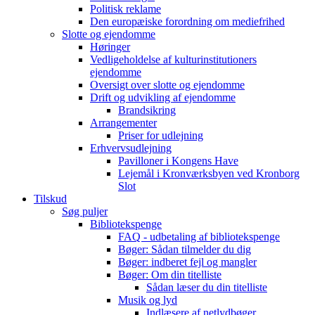
Politisk reklame
Den europæiske forordning om mediefrihed
Slotte og ejendomme
Høringer
Vedligeholdelse af kulturinstitutioners
ejendomme
Oversigt over slotte og ejendomme
Drift og udvikling af ejendomme
Brandsikring
Arrangementer
Priser for udlejning
Erhvervsudlejning
Pavilloner i Kongens Have
Lejemål i Kronværksbyen ved Kronborg
Slot
Tilskud
Søg puljer
Bibliotekspenge
FAQ - udbetaling af bibliotekspenge
Bøger: Sådan tilmelder du dig
Bøger: indberet fejl og mangler
Bøger: Om din titelliste
Sådan læser du din titelliste
Musik og lyd
Indlæsere af netlydbøger