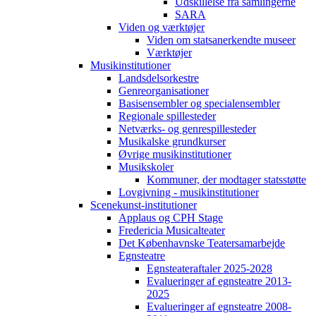
Udskillelse fra samlingerne
SARA
Viden og værktøjer
Viden om statsanerkendte museer
Værktøjer
Musikinstitutioner
Landsdelsorkestre
Genreorganisationer
Basisensembler og specialensembler
Regionale spillesteder
Netværks- og genrespillesteder
Musikalske grundkurser
Øvrige musikinstitutioner
Musikskoler
Kommuner, der modtager statsstøtte
Lovgivning - musikinstitutioner
Scenekunst-institutioner
Applaus og CPH Stage
Fredericia Musicalteater
Det Københavnske Teatersamarbejde
Egnsteatre
Egnsteateraftaler 2025-2028
Evalueringer af egnsteatre 2013-
2025
Evalueringer af egnsteatre 2008-