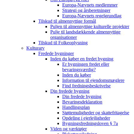
Europa-Nævnets medlemmer
Strategi og årsberetninger
Europa-Nævnets regelgrundlag
Tilskud til almennyttige formål
Puljen til almennyttige kulturelle projekter
Pulje til landsdækkende almennyttige
organisationer
Tilskud til Folkeoplysning
Kulturarv
Fredede bygninger
Inden du køber en fredet bygning
Er bygningen fredet eller
bevaringsværdig?
Inden du køber
Information til ejendomsmæglere
Find fredningsbeskrivelse
Din fredede bygning
Din fredede bygning
Bevaringsdeklaration
Handlingsplan
Støttemuligheder og skattefritagelse
Opdeling i ejerlejligheder
Bygningsfredningsloven § 7a
Viden og værktøjer