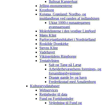
Ilulissat Kangerluat
Jelling-monumenterne
Kronborg
Kujataa, Grønland: Nordbo- og
inuitlandbrug ved randen af indlandsisen
Ukiut 1000-t nunaateqarneq
avannaarsuani
Molerklinterne i den vestlige Limfjord
Møns Klint
Parforcejagtlandskabet i Nordsjælland
Roskilde Domkirke
Stevns Klint
Vadehavet
Vikingetidens Ringborge
Tentativlisten
Salt og Tang på Læsø
Arbejderbevægelsens forenings- og
forsamlingsbygninger
Dragør gamle by og havn
Frederiksstad med Amalienborg
Kulturarvsdatabaser
Webservices
Rettigheder til data
Fund og Fortidsminder
Vejledning til Fund og