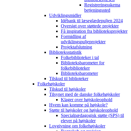
Registreringsskema
betjeningssted
Udviklingsmidler
Idébank til læseglædepuljen 2024
Oversigt over støttede projekter
Få inspiration fra biblioteksprojekter
Formidling af
udviklingspuljeprojekter
Projektafslutning
Biblioteksstatistik
Folkebiblioteker i tal
Biblioteksbarometer for
folkebiblioteker
Biblioteksbarometer
Tilskud til biblioteker
Folkehøjskoler
Tilskud til højskoler
Tilsynet med de danske folkehøjskoler
Klager over højskoleophold
Hvem kan komme på højskole?
Støtte til højskoler og højskoleophold
Specialpædagogisk støtte (SPS) til
elever på højskoler
Lovgivning om folkehøjskoler