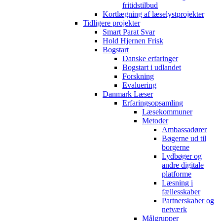
fritidstilbud
Kortlægning af læselystprojekter
Tidligere projekter
Smart Parat Svar
Hold Hjernen Frisk
Bogstart
Danske erfaringer
Bogstart i udlandet
Forskning
Evaluering
Danmark Læser
Erfaringsopsamling
Læsekommuner
Metoder
Ambassadører
Bøgerne ud til
borgerne
Lydbøger og
andre digitale
platforme
Læsning i
fællesskaber
Partnerskaber og
netværk
Målgrupper