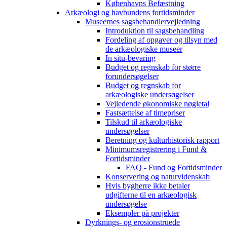
Københavns Befæstning
Arkæologi og havbundens fortidsminder
Museernes sagsbehandlervejledning
Introduktion til sagsbehandling
Fordeling af opgaver og tilsyn med
de arkæologiske museer
In situ-bevaring
Budget og regnskab for større
forundersøgelser
Budget og regnskab for
arkæologiske undersøgelser
Vejledende økonomiske nøgletal
Fastsættelse af timepriser
Tilskud til arkæologiske
undersøgelser
Beretning og kulturhistorisk rapport
Minimumsregistrering i Fund &
Fortidsminder
FAQ - Fund og Fortidsminder
Konservering og naturvidenskab
Hvis bygherre ikke betaler
udgifterne til en arkæologisk
undersøgelse
Eksempler på projekter
Dyrknings- og erosionstruede