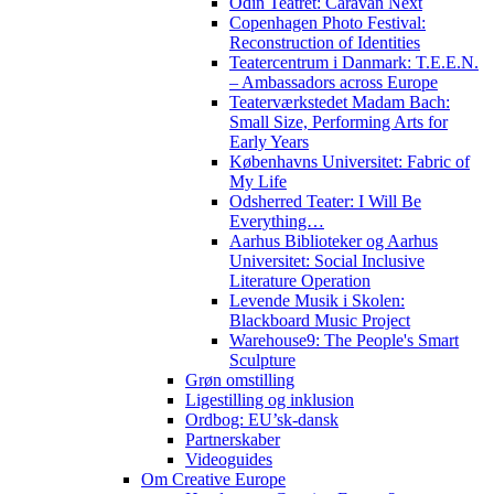
Odin Teatret: Caravan Next
Copenhagen Photo Festival:
Reconstruction of Identities
Teatercentrum i Danmark: T.E.E.N.
– Ambassadors across Europe
Teaterværkstedet Madam Bach:
Small Size, Performing Arts for
Early Years
Københavns Universitet: Fabric of
My Life
Odsherred Teater: I Will Be
Everything…
Aarhus Biblioteker og Aarhus
Universitet: Social Inclusive
Literature Operation
Levende Musik i Skolen:
Blackboard Music Project
Warehouse9: The People's Smart
Sculpture
Grøn omstilling
Ligestilling og inklusion
Ordbog: EU’sk-dansk
Partnerskaber
Videoguides
Om Creative Europe