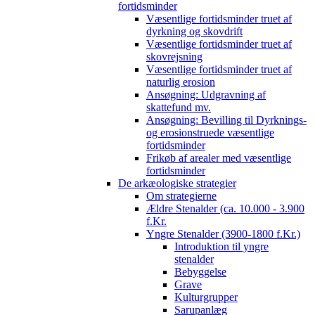
fortidsminder
Væsentlige fortidsminder truet af
dyrkning og skovdrift
Væsentlige fortidsminder truet af
skovrejsning
Væsentlige fortidsminder truet af
naturlig erosion
Ansøgning: Udgravning af
skattefund mv.
Ansøgning: Bevilling til Dyrknings-
og erosionstruede væsentlige
fortidsminder
Frikøb af arealer med væsentlige
fortidsminder
De arkæologiske strategier
Om strategierne
Ældre Stenalder (ca. 10.000 - 3.900
f.Kr.
Yngre Stenalder (3900-1800 f.Kr.)
Introduktion til yngre
stenalder
Bebyggelse
Grave
Kulturgrupper
Sarupanlæg