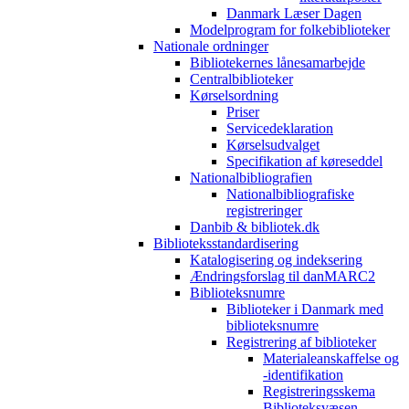
Danmark Læser Dagen
Modelprogram for folkebiblioteker
Nationale ordninger
Bibliotekernes lånesamarbejde
Centralbiblioteker
Kørselsordning
Priser
Servicedeklaration
Kørselsudvalget
Specifikation af køreseddel
Nationalbibliografien
Nationalbibliografiske
registreringer
Danbib & bibliotek.dk
Biblioteksstandardisering
Katalogisering og indeksering
Ændringsforslag til danMARC2
Biblioteksnumre
Biblioteker i Danmark med
biblioteksnumre
Registrering af biblioteker
Materialeanskaffelse og
-identifikation
Registreringsskema
Biblioteksvæsen