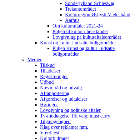
Sønderjylland-Schleswig
Trekantområdet
Kulturregion Østjysk Vækstbånd
Aarhus
Om kulturaftaler 2021-24
Puljen til kultur i hele landet
Lovgivning på kulturaftaleområdet
Kunst og kultur i udsatte boligområder
Puljen Kunst og kultur i udsatte
boligområder
Medier
Tilskud
Tilladelser
Registreringer
Udbud
Nævn, råd og udvalg
Afrapportering
Afgørelser og udtalelser
Høringer
Lovgivning og politiske aftaler
Tv-modtagelse, frit valg, must carry
Tilgængelighed
Klag over reklamer mm.
Værditest
Kulturbidraget