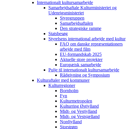
Internationalt kultursamarbejde
Samarbejdsaftale Kulturministeriet og
Udenrigsministeriet
Styregruppen
Samarbejdsaftalen
Den strategiske ramme
Statsbesøg
Styrelsens international arbejde med kultur
FAQ om danske repræsentationers
arbejde med film
EU-formandskab 2025
Aktuelle store projekter
Europæisk samarbejde
Pulje til internationalt kultursamarbejde
Rådgivning og Symposium
Kulturaftaler med kommuner
Kulturregioner
Bornholm
Fyn
Kulturmetropolen
Kulturring Østjylland
Midt- og Vestjylland
Midt- og Vestsjælland
Nordjylland
Storstrøm