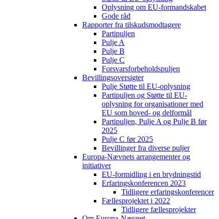
Oplysning om EU-formandskabet
Gode råd
Rapporter fra tilskudsmodtagere
Partipuljen
Pulje A
Pulje B
Pulje C
Forsvarsforbeholdspuljen
Bevillingsoversigter
Pulje Støtte til EU-oplysning
Partipuljen og Støtte til EU-
oplysning for organisationer med
EU som hoved- og delformål
Partipuljen, Pulje A og Pulje B før
2025
Pulje C før 2025
Bevillinger fra diverse puljer
Europa-Nævnets arrangementer og
initiativer
EU-formidling i en brydningstid
Erfaringskonferencen 2023
Tidligere erfaringskonferencer
Fællesprojektet i 2022
Tidligere fællesprojekter
Om Europa-Nævnet