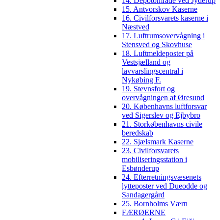
14. Depotområde ved Jyderup
15. Antvorskov Kaserne
16. Civilforsvarets kaserne i
Næstved
17. Luftrumsovervågning i
Stensved og Skovhuse
18. Luftmeldeposter på
Vestsjælland og
lavvarslingscentral i
Nykøbing F.
19. Stevnsfort og
overvågningen af Øresund
20. Københavns luftforsvar
ved Sigerslev og Ejbybro
21. Storkøbenhavns civile
beredskab
22. Sjælsmark Kaserne
23. Civilforsvarets
mobiliseringsstation i
Esbønderup
24. Efterretningsvæsenets
lytteposter ved Dueodde og
Sandagergård
25. Bornholms Værn
FÆRØERNE