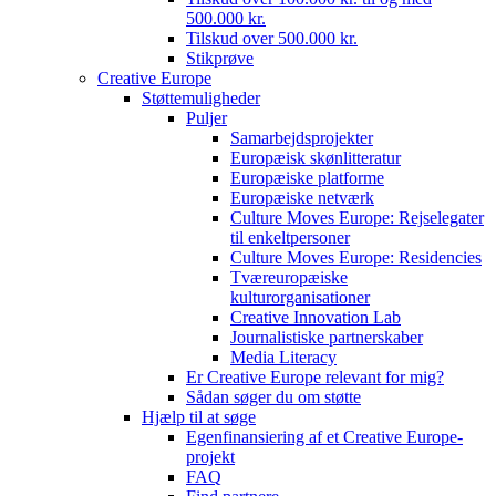
500.000 kr.
Tilskud over 500.000 kr.
Stikprøve
Creative Europe
Støttemuligheder
Puljer
Samarbejdsprojekter
Europæisk skønlitteratur
Europæiske platforme
Europæiske netværk
Culture Moves Europe: Rejselegater
til enkeltpersoner
Culture Moves Europe: Residencies
Tværeuropæiske
kulturorganisationer
Creative Innovation Lab
Journalistiske partnerskaber
Media Literacy
Er Creative Europe relevant for mig?
Sådan søger du om støtte
Hjælp til at søge
Egenfinansiering af et Creative Europe-
projekt
FAQ