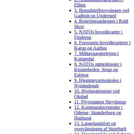
Elling
3. Brændstofforsyningen ved
Gadholt og Understed
4. Regeringsanlægget i Rold
Skov
5. NATOs hovedkvarter i
Finderup
6. Forsvarets hovedkvarterer i
Karup og Aarhus
7. Militærnægterlejren i
Kompedal
8. NATOs støttedepoter i
Klosterheden, Jerup og
Esbjerg
9. Hjemmeværnsskolen i
Nymindegab
10. Øvelsesterrænet ved
Oksbøl
11. Flyvestation Skrydstrup
12. Kommandocentraler i
Odense, Skanderborg og
Hadsund
13. Langelandsfort og
overvågningen af Storebælt