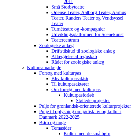
2011
Små Storbyteatre
Odense Teater, Aalborg Teater, Aarhus
Teater, Randers Teater og Vendsyssel
Teater
Turnéteatre og -kompagnier
Udviklingsplatformen for Scenekunst
Teatercentrum
Zoologiske anlæg
Driftstilskud til zoologiske anlæg
Aflæggelse af regnskab
Rådet for zoologiske anlæg
Kultursamarbejde
Forsøg med kulturpas
Bliv kulturpasaktør
Til kulturpasaktører
Om forsøg med kulturpas
Kulturpasforløb
Støttede projekter
Pulje for grønlandsk-orienterede kulturprojekter
Pulje til oplysning om jødisk liv og kultur i
Danmark 2022-2025
Børn og unge
Temasider
Kultur med de små børn