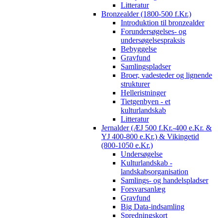
Litteratur
Bronzealder (1800-500 f.Kr.)
Introduktion til bronzealder
Forundersøgelses- og
undersøgelsespraksis
Bebyggelse
Gravfund
Samlingspladser
Broer, vadesteder og lignende
strukturer
Helleristninger
Tietgenbyen - et
kulturlandskab
Litteratur
Jernalder (ÆJ 500 f.Kr.-400 e.Kr. &
YJ 400-800 e.Kr.) & Vikingetid
(800-1050 e.Kr.)
Undersøgelse
Kulturlandskab -
landskabsorganisation
Samlings- og handelspladser
Forsvarsanlæg
Gravfund
Big Data-indsamling
Spredningskort