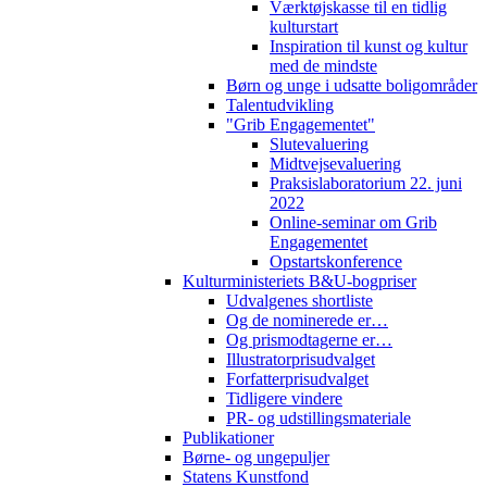
Værktøjskasse til en tidlig
kulturstart
Inspiration til kunst og kultur
med de mindste
Børn og unge i udsatte boligområder
Talentudvikling
"Grib Engagementet"
Slutevaluering
Midtvejsevaluering
Praksislaboratorium 22. juni
2022
Online-seminar om Grib
Engagementet
Opstartskonference
Kulturministeriets B&U-bogpriser
Udvalgenes shortliste
Og de nominerede er…
Og prismodtagerne er…
Illustratorprisudvalget
Forfatterprisudvalget
Tidligere vindere
PR- og udstillingsmateriale
Publikationer
Børne- og ungepuljer
Statens Kunstfond