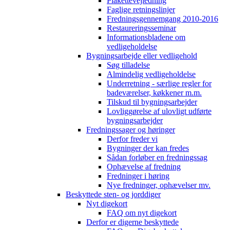
Plakettevejledning
Faglige retningslinjer
Fredningsgennemgang 2010-2016
Restaureringsseminar
Informationsbladene om
vedligeholdelse
Bygningsarbejde eller vedligehold
Søg tilladelse
Almindelig vedligeholdelse
Underretning - særlige regler for
badeværelser, køkkener m.m.
Tilskud til bygningsarbejder
Lovliggørelse af ulovligt udførte
bygningsarbejder
Fredningssager og høringer
Derfor freder vi
Bygninger der kan fredes
Sådan forløber en fredningssag
Ophævelse af fredning
Fredninger i høring
Nye fredninger, ophævelser mv.
Beskyttede sten- og jorddiger
Nyt digekort
FAQ om nyt digekort
Derfor er digerne beskyttede