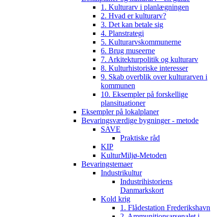
1. Kulturarv i planlægningen
2. Hvad er kulturarv?
3. Det kan betale sig
4. Planstrategi
5. Kulturarvskommunerne
6. Brug museerne
7. Arkitekturpolitik og kulturarv
8. Kulturhistoriske interesser
9. Skab overblik over kulturarven i
kommunen
10. Eksempler på forskellige
plansituationer
Eksempler på lokalplaner
Bevaringsværdige bygninger - metode
SAVE
Praktiske råd
KIP
KulturMiljø-Metoden
Bevaringstemaer
Industrikultur
Industrihistoriens
Danmarkskort
Kold krig
1. Flådestation Frederikshavn
2. Ammunitionsarsenalet i