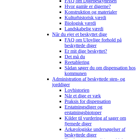
FAQ om Digebeskyttelsen
Hvor gamle er digerne?
Konstruktion og materialer
Kulturhistorisk værdi
Biologisk værdi
Landskabelig værdi
Når du ejer et beskyttet dige
FAQ om Ulovlige forhold på
beskyttede diger
Er mit dige beskyttet?
Det må du
Reetablering
Sådan søger du om dispensation hos
kommunen
Administration af beskyttede sten- og
jorddiger
Lovhistorien
Når et dige er væk
Praksis for dispensation
Erstatningsdiger og
erstatningsbiotoper
Kilder til vurdering af sager om
fjernede diger
Arkæologiske undersøgelser af
beskyttede diger