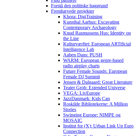
Find partnere
Forstå den politiske baggrund
Fremhævede projekter
Khora: DigiTraining
Kunsthal Aarhus: Excavating
Contemporary Archaeology
Knud Rasmussens Hus: Identity on
the Line
Kulturværftet: European ARTificial
Intelligence Lab
Aaben Dans: PUSH
WARM: European genre-based
radio airplay charts
Future Female Sounds: European
Female DJ Summit
Jensen & Dalgaard: Great Literature
Teater Grob: Extended Universe
VEGA: LivEurope
JazzDanmark: Kids Can
Roskilde Bibliotekerne: A Million
Stories
Swinging Europe: NIMPE og
MOSAIC
Institut for (X): Urban Link Up Euro
Connection