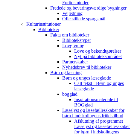
Fortidsminder
Fredede og bevaringsværdige bygninger
Vejledning
Ofte stillede spørgsmål
Kulturinstitutioner
Biblioteker
Fakta om biblioteker
Bibliotekstyper
Lovgivning
Love og bekendtgørelser
Nyt på biblioteksområdet
Partnerskaber
Nyhedsbrev til biblioteker
Børn og læsning
Børn og unges læseglæde
Call-tekst - Børn og unges
læseglæde
bogglad
Inspirationsmateriale til
BOGglad
Læselyst og læsefællesskaber for
børn i indskolingens fritidstilbud
Afslutning af programmet
Læselyst og læsefællesskaber
for børn i indskolingens