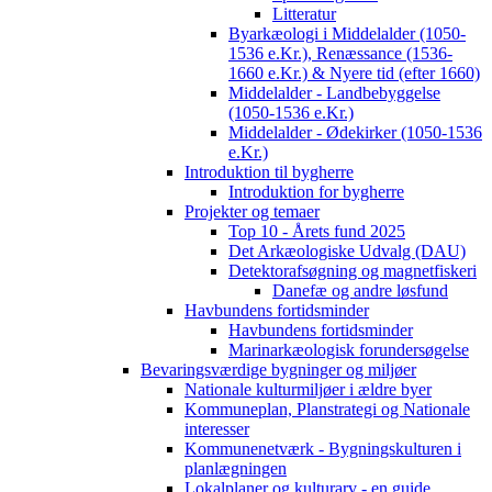
Litteratur
Byarkæologi i Middelalder (1050-
1536 e.Kr.), Renæssance (1536-
1660 e.Kr.) & Nyere tid (efter 1660)
Middelalder - Landbebyggelse
(1050-1536 e.Kr.)
Middelalder - Ødekirker (1050-1536
e.Kr.)
Introduktion til bygherre
Introduktion for bygherre
Projekter og temaer
Top 10 - Årets fund 2025
Det Arkæologiske Udvalg (DAU)
Detektorafsøgning og magnetfiskeri
Danefæ og andre løsfund
Havbundens fortidsminder
Havbundens fortidsminder
Marinarkæologisk forundersøgelse
Bevaringsværdige bygninger og miljøer
Nationale kulturmiljøer i ældre byer
Kommuneplan, Planstrategi og Nationale
interesser
Kommunenetværk - Bygningskulturen i
planlægningen
Lokalplaner og kulturarv - en guide