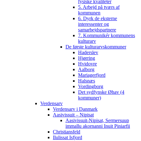
fysiske kvaliteter
5. Arbejd på tværs af
kommunen
6. Dyrk de eksterne
interessenter og
samarbejdspartnere
7. Kommunikér kommunens
kulturarv
De første kulturarvskommuner
Haderslev
Hjørring
Hvidovre
Aalborg
Mariagerfjord
Halsnæs
Vordingborg
Det sydfynske Øhav (4
kommuner)
Verdensarv
Verdensarv i Danmark
Aasivissuit – Nipisat
Aasivissuit-Nipisat, Sermersuup
immallu akornanni Inuit Piniarfii
Christiansfeld
Ilulissat Isfjord