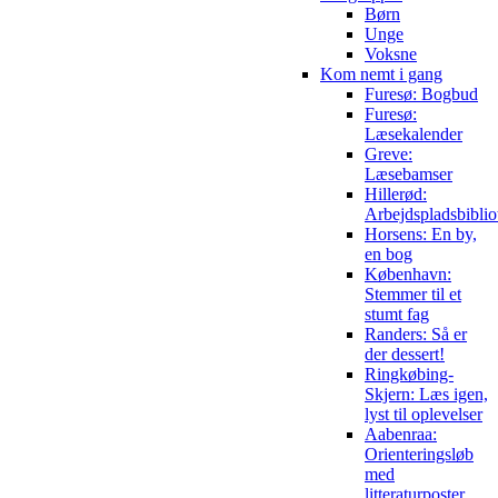
Børn
Unge
Voksne
Kom nemt i gang
Furesø: Bogbud
Furesø:
Læsekalender
Greve:
Læsebamser
Hillerød:
Arbejdspladsbiblio
Horsens: En by,
en bog
København:
Stemmer til et
stumt fag
Randers: Så er
der dessert!
Ringkøbing-
Skjern: Læs igen,
lyst til oplevelser
Aabenraa:
Orienteringsløb
med
litteraturposter