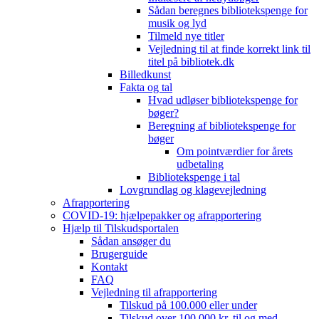
Sådan beregnes bibliotekspenge for
musik og lyd
Tilmeld nye titler
Vejledning til at finde korrekt link til
titel på bibliotek.dk
Billedkunst
Fakta og tal
Hvad udløser bibliotekspenge for
bøger?
Beregning af bibliotekspenge for
bøger
Om pointværdier for årets
udbetaling
Bibliotekspenge i tal
Lovgrundlag og klagevejledning
Afrapportering
COVID-19: hjælpepakker og afrapportering
Hjælp til Tilskudsportalen
Sådan ansøger du
Brugerguide
Kontakt
FAQ
Vejledning til afrapportering
Tilskud på 100.000 eller under
Tilskud over 100.000 kr. til og med