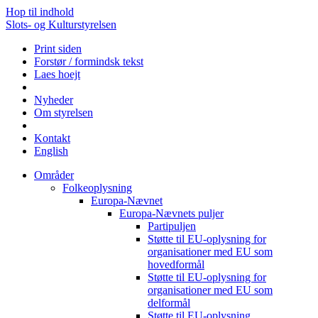
Hop til indhold
Slots- og Kulturstyrelsen
Print siden
Forstør / formindsk tekst
Laes hoejt
Nyheder
Om styrelsen
Kontakt
English
Områder
Folkeoplysning
Europa-Nævnet
Europa-Nævnets puljer
Partipuljen
Støtte til EU-oplysning for
organisationer med EU som
hovedformål
Støtte til EU-oplysning for
organisationer med EU som
delformål
Støtte til EU-oplysning