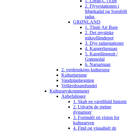
1. Loran-C i Eiði
2. Flyvestationen i
Mjørkadal og Sornfelli
radar.
GRØNLAND
1. Thule Air Base
2. Det mystiske
mikrofilmdepot
3. Dye radarstationer
4. Kangerlussuaq
5. Kangilinnguit /
Grønnedal
6. Narsarsuaq
2. verdenskrigs kulturspor
Kulturturisme
Vandplanlægning
Velfærdssamfundet
Kulturarvskommuner
Anbefalinger
1. Skab en værdifuld historie
2. Udvælg de rigtige
dynamoer
3. Formulér en vision for
kulturarven
4. Find og visualisér de