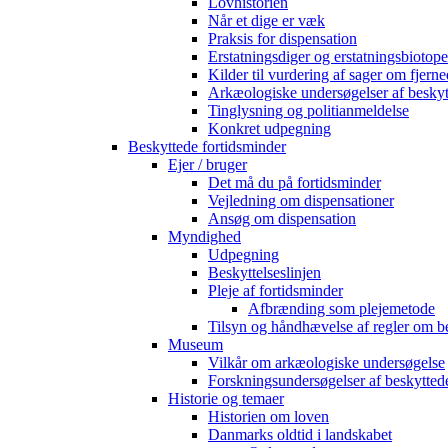
Lovhistorien
Når et dige er væk
Praksis for dispensation
Erstatningsdiger og erstatningsbiotope
Kilder til vurdering af sager om fjerne
Arkæologiske undersøgelser af beskyt
Tinglysning og politianmeldelse
Konkret udpegning
Beskyttede fortidsminder
Ejer / bruger
Det må du på fortidsminder
Vejledning om dispensationer
Ansøg om dispensation
Myndighed
Udpegning
Beskyttelseslinjen
Pleje af fortidsminder
Afbrænding som plejemetode
Tilsyn og håndhævelse af regler om b
Museum
Vilkår om arkæologiske undersøgelse
Forskningsundersøgelser af beskytted
Historie og temaer
Historien om loven
Danmarks oldtid i landskabet