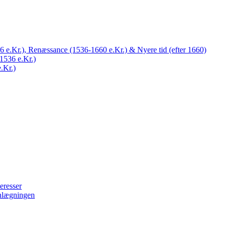
 e.Kr.), Renæssance (1536-1660 e.Kr.) & Nyere tid (efter 1660)
1536 e.Kr.)
.Kr.)
eresser
nlægningen