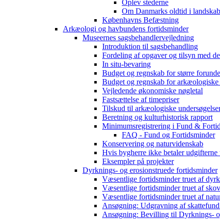
Oplev stederne
Om Danmarks oldtid i landskab
Københavns Befæstning
Arkæologi og havbundens fortidsminder
Museernes sagsbehandlervejledning
Introduktion til sagsbehandling
Fordeling af opgaver og tilsyn med d
In situ-bevaring
Budget og regnskab for større forunde
Budget og regnskab for arkæologiske
Vejledende økonomiske nøgletal
Fastsættelse af timepriser
Tilskud til arkæologiske undersøgelse
Beretning og kulturhistorisk rapport
Minimumsregistrering i Fund & Forti
FAQ - Fund og Fortidsminder
Konservering og naturvidenskab
Hvis bygherre ikke betaler udgifterne
Eksempler på projekter
Dyrknings- og erosionstruede fortidsminder
Væsentlige fortidsminder truet af dyr
Væsentlige fortidsminder truet af sko
Væsentlige fortidsminder truet af natu
Ansøgning: Udgravning af skattefund
Ansøgning: Bevilling til Dyrknings- o