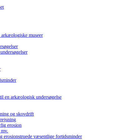
et
e arkæologiske museer
rsøgelser
 undersøgelser
r
dsminder
 til en arkæologisk undersøgelse
kning og skovdrift
vrejsning
rlig erosion
 mv.
g erosionstruede væsentlige fortidsminder