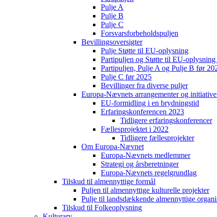
Pulje A
Pulje B
Pulje C
Forsvarsforbeholdspuljen
Bevillingsoversigter
Pulje Støtte til EU-oplysning
Partipuljen og Støtte til EU-oplysni
Partipuljen, Pulje A og Pulje B før 20
Pulje C før 2025
Bevillinger fra diverse puljer
Europa-Nævnets arrangementer og initiative
EU-formidling i en brydningstid
Erfaringskonferencen 2023
Tidligere erfaringskonferencer
Fællesprojektet i 2022
Tidligere fællesprojekter
Om Europa-Nævnet
Europa-Nævnets medlemmer
Strategi og årsberetninger
Europa-Nævnets regelgrundlag
Tilskud til almennyttige formål
Puljen til almennyttige kulturelle projekter
Pulje til landsdækkende almennyttige organi
Tilskud til Folkeoplysning
Kulturarv