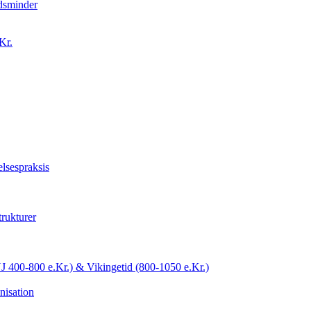
idsminder
Kr.
lsespraksis
trukturer
YJ 400-800 e.Kr.) & Vikingetid (800-1050 e.Kr.)
nisation