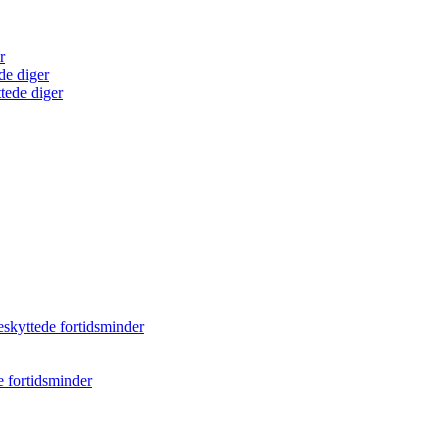
r
de diger
tede diger
eskyttede fortidsminder
e fortidsminder