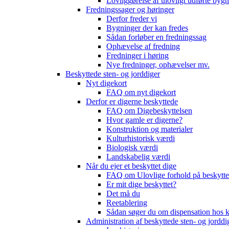
Lovliggørelse af ulovligt udførte byg
Fredningssager og høringer
Derfor freder vi
Bygninger der kan fredes
Sådan forløber en fredningssag
Ophævelse af fredning
Fredninger i høring
Nye fredninger, ophævelser mv.
Beskyttede sten- og jorddiger
Nyt digekort
FAQ om nyt digekort
Derfor er digerne beskyttede
FAQ om Digebeskyttelsen
Hvor gamle er digerne?
Konstruktion og materialer
Kulturhistorisk værdi
Biologisk værdi
Landskabelig værdi
Når du ejer et beskyttet dige
FAQ om Ulovlige forhold på beskytte
Er mit dige beskyttet?
Det må du
Reetablering
Sådan søger du om dispensation ho
Administration af beskyttede sten- og jorddi