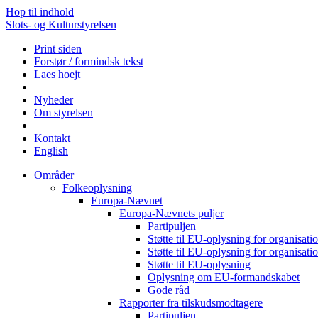
Hop til indhold
Slots- og Kulturstyrelsen
Print siden
Forstør / formindsk tekst
Laes hoejt
Nyheder
Om styrelsen
Kontakt
English
Områder
Folkeoplysning
Europa-Nævnet
Europa-Nævnets puljer
Partipuljen
Støtte til EU-oplysning for organisa
Støtte til EU-oplysning for organisa
Støtte til EU-oplysning
Oplysning om EU-formandskabet
Gode råd
Rapporter fra tilskudsmodtagere
Partipuljen