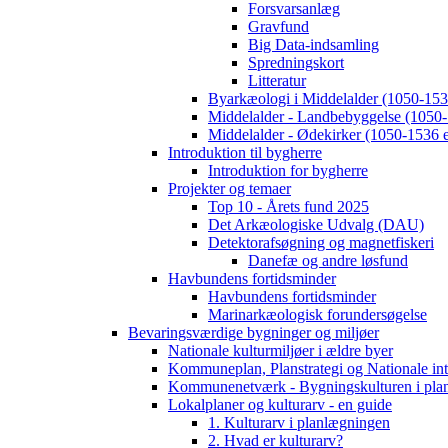
Forsvarsanlæg
Gravfund
Big Data-indsamling
Spredningskort
Litteratur
Byarkæologi i Middelalder (1050-1536
Middelalder - Landbebyggelse (1050-
Middelalder - Ødekirker (1050-1536 e
Introduktion til bygherre
Introduktion for bygherre
Projekter og temaer
Top 10 - Årets fund 2025
Det Arkæologiske Udvalg (DAU)
Detektorafsøgning og magnetfiskeri
Danefæ og andre løsfund
Havbundens fortidsminder
Havbundens fortidsminder
Marinarkæologisk forundersøgelse
Bevaringsværdige bygninger og miljøer
Nationale kulturmiljøer i ældre byer
Kommuneplan, Planstrategi og Nationale int
Kommunenetværk - Bygningskulturen i pla
Lokalplaner og kulturarv - en guide
1. Kulturarv i planlægningen
2. Hvad er kulturarv?