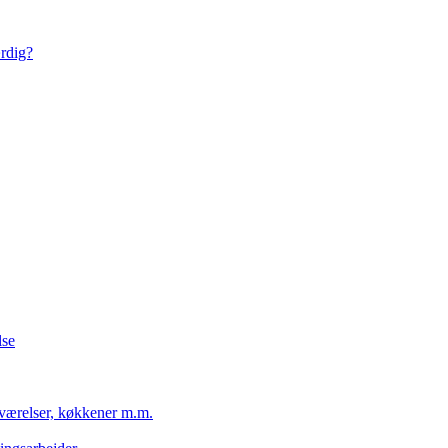
ærdig?
lse
eværelser, køkkener m.m.