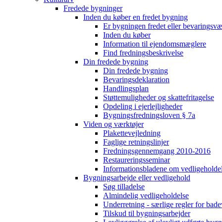
Fredede bygninger
Inden du køber en fredet bygning
Er bygningen fredet eller bevaringsv
Inden du køber
Information til ejendomsmæglere
Find fredningsbeskrivelse
Din fredede bygning
Din fredede bygning
Bevaringsdeklaration
Handlingsplan
Støttemuligheder og skattefritagelse
Opdeling i ejerlejligheder
Bygningsfredningsloven § 7a
Viden og værktøjer
Plakettevejledning
Faglige retningslinjer
Fredningsgennemgang 2010-2016
Restaureringsseminar
Informationsbladene om vedligeholde
Bygningsarbejde eller vedligehold
Søg tilladelse
Almindelig vedligeholdelse
Underretning - særlige regler for bad
Tilskud til bygningsarbejder