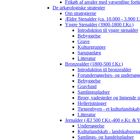
Frikøb af arealer med væsentlige fort
De arkæologiske strategier
Om strategierne
Ældre Stenalder (ca. 10.000 - 3.900 f.
Yngre Stenalder (3900-1800 f.Kr.)
Introduktion til yngre stenalder
Bebyggelse
Grave
Kulturgrupper
Sarupanlæg
Litteratur
Bronzealder (1800-500 f.Kr.)
Introduktion til bronzealder
Forundersøgelses- og undersøge
Bebyggelse
Gravfund
Samlingspladser
Broer, vadesteder og lignende s
Helleristninger
Tietgenbyen - et kulturlandskab
Litteratur
Jernalder (ÆJ 500 f.Kr.-400 e.Kr. & 
Undersøgelse
Kulturlandskab - landskabsorga
Samlings- og handelspladser