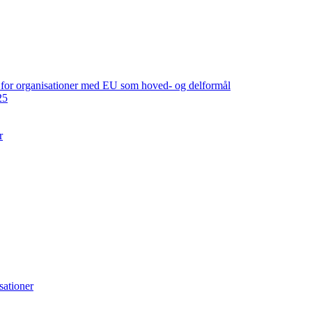
ng for organisationer med EU som hoved- og delformål
25
r
sationer