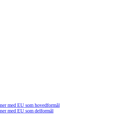
tioner med EU som hovedformål
tioner med EU som delformål