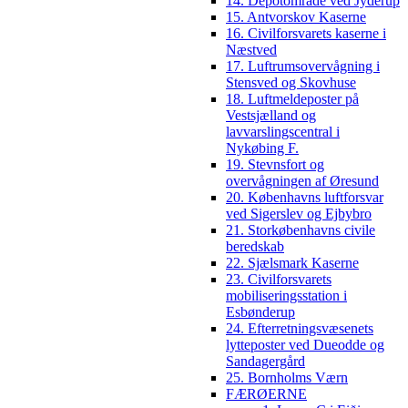
14. Depotområde ved Jyderup
15. Antvorskov Kaserne
16. Civilforsvarets kaserne i
Næstved
17. Luftrumsovervågning i
Stensved og Skovhuse
18. Luftmeldeposter på
Vestsjælland og
lavvarslingscentral i
Nykøbing F.
19. Stevnsfort og
overvågningen af Øresund
20. Københavns luftforsvar
ved Sigerslev og Ejbybro
21. Storkøbenhavns civile
beredskab
22. Sjælsmark Kaserne
23. Civilforsvarets
mobiliseringsstation i
Esbønderup
24. Efterretningsvæsenets
lytteposter ved Dueodde og
Sandagergård
25. Bornholms Værn
FÆRØERNE