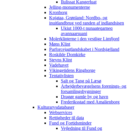
Ilulissat Kangerluat
Jelling-monumenterne
Kronborg
Kujataa, Grønland: Nordbo- og
inuitlandbrug ved randen af indlandsisen
Ukiut 1000-t nunaateqarneq
avannaarsuani
Molerklinterne i den vestlige Limfjord
Møns Klint
Parforcejagtlandskabet i Nordsjælland
Roskilde Domkirke
Stevns Klint
Vadehavet
Vikingetidens Ringborge
Tentativlisten
Salt og Tang på Læsø
Arbejderbevægelsens forenings- og
forsamlingsbygninger
Dragør gamle by og havn
Frederiksstad med Amalienborg
Kulturarvsdatabaser
Webservices
Rettigheder til data
Fund og Fortidsminder
Vejledning til Fund og