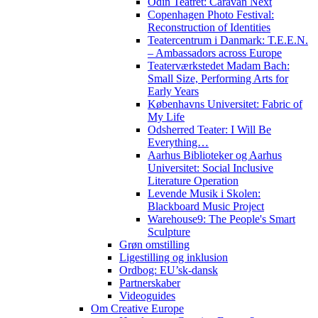
Odin Teatret: Caravan Next
Copenhagen Photo Festival:
Reconstruction of Identities
Teatercentrum i Danmark: T.E.E.N.
– Ambassadors across Europe
Teaterværkstedet Madam Bach:
Small Size, Performing Arts for
Early Years
Københavns Universitet: Fabric of
My Life
Odsherred Teater: I Will Be
Everything…
Aarhus Biblioteker og Aarhus
Universitet: Social Inclusive
Literature Operation
Levende Musik i Skolen:
Blackboard Music Project
Warehouse9: The People's Smart
Sculpture
Grøn omstilling
Ligestilling og inklusion
Ordbog: EU’sk-dansk
Partnerskaber
Videoguides
Om Creative Europe