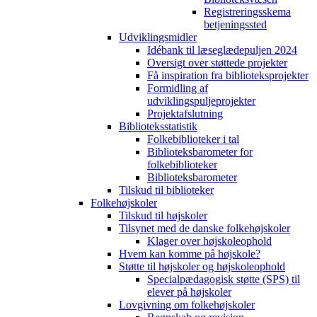
Registreringsskema
betjeningssted
Udviklingsmidler
Idébank til læseglædepuljen 2024
Oversigt over støttede projekter
Få inspiration fra biblioteksprojekter
Formidling af
udviklingspuljeprojekter
Projektafslutning
Biblioteksstatistik
Folkebiblioteker i tal
Biblioteksbarometer for
folkebiblioteker
Biblioteksbarometer
Tilskud til biblioteker
Folkehøjskoler
Tilskud til højskoler
Tilsynet med de danske folkehøjskoler
Klager over højskoleophold
Hvem kan komme på højskole?
Støtte til højskoler og højskoleophold
Specialpædagogisk støtte (SPS) til
elever på højskoler
Lovgivning om folkehøjskoler