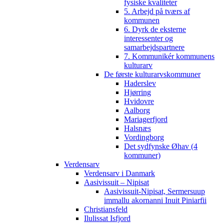
fysiske kvaliteter
5. Arbejd på tværs af
kommunen
6. Dyrk de eksterne
interessenter og
samarbejdspartnere
7. Kommunikér kommunens
kulturarv
De første kulturarvskommuner
Haderslev
Hjørring
Hvidovre
Aalborg
Mariagerfjord
Halsnæs
Vordingborg
Det sydfynske Øhav (4
kommuner)
Verdensarv
Verdensarv i Danmark
Aasivissuit – Nipisat
Aasivissuit-Nipisat, Sermersuup
immallu akornanni Inuit Piniarfii
Christiansfeld
Ilulissat Isfjord