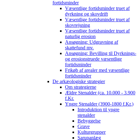
fortidsminder
Væsentlige fortidsminder truet af
dyrkning og skovdrift
Væsentlige fortidsminder truet af
skovrejsning
Væsentlige fortidsminder truet af
naturlig erosion
Ansøgning: Udgravning af
skattefund mv.
Ansøgning: Bevilling til Dyrknings-
og erosionstruede væsentlige
fortidsminder
Frikøb af arealer med væsentlige
fortidsminder
De arkæologiske strategier
Om strategierne
Ældre Stenalder (ca. 10.000 - 3.900
f.Kr.
Yngre Stenalder (3900-1800 f.Kr.)
Introduktion til yngre
stenalder
Bebyggelse
Grave
Kulturgrupper
Sarupanlæg