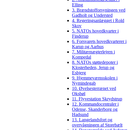
Elling
3. Brændstofforsyningen ved
Gadholt og Understed
4. Regeringsanlægget i Rold
Skov
5. NATOs hovedkvarter i
Finderup
6. Forsvarets hovedkvarterer i
Karup og Aarhus
7. Militærnægterlejren i
Kompedal
8. NATOs støttedepoter i
Klosterheden, Jerup og
Esbjerg
9. Hjemmeværnsskolen i
Nymindegab
10. Øvelsesterrænet ved
Oksbøl
11. Flyvestation Skrydstrup
12. Kommandocentraler i
Odense, Skanderborg og
Hadsund
13. Langelandsfort og
overvågningen af Storebælt