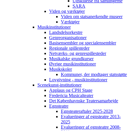
Udskillelse fra samlingerne
SARA
Viden og værktøjer
Viden om statsanerkendte museer
Værktøjer
Musikinstitutioner
Landsdelsorkestre
Genreorganisationer
Basisensembler og specialensembler
Regionale spillesteder
Netværks- og genrespillesteder
Musikalske grundkurser
Øvrige musikinstitutioner
Musikskoler
Kommuner, der modtager statsstøtte
Lovgivning - musikinstitutioner
Scenekunst-institutioner
Applaus og CPH Stage
Fredericia Musicalteater
Det Københavnske Teatersamarbejde
Egnsteatre
Egnsteateraftaler 2025-2028
Evalueringer af egnsteatre 2013-
2025
Evalueringer af egnsteatre 2008-