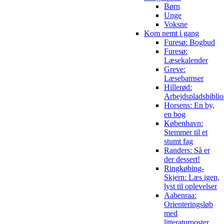
Børn
Unge
Voksne
Kom nemt i gang
Furesø: Bogbud
Furesø:
Læsekalender
Greve:
Læsebamser
Hillerød:
Arbejdspladsbiblio
Horsens: En by,
en bog
København:
Stemmer til et
stumt fag
Randers: Så er
der dessert!
Ringkøbing-
Skjern: Læs igen,
lyst til oplevelser
Aabenraa:
Orienteringsløb
med
litteraturposter