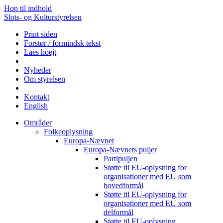
Hop til indhold
Slots- og Kulturstyrelsen
Print siden
Forstør / formindsk tekst
Laes hoejt
Nyheder
Om styrelsen
Kontakt
English
Områder
Folkeoplysning
Europa-Nævnet
Europa-Nævnets puljer
Partipuljen
Støtte til EU-oplysning for
organisationer med EU som
hovedformål
Støtte til EU-oplysning for
organisationer med EU som
delformål
Støtte til EU-oplysning