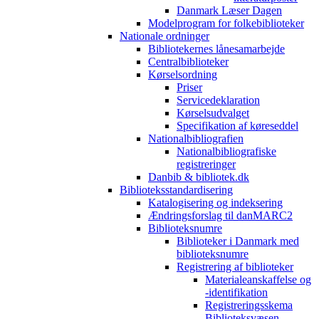
Danmark Læser Dagen
Modelprogram for folkebiblioteker
Nationale ordninger
Bibliotekernes lånesamarbejde
Centralbiblioteker
Kørselsordning
Priser
Servicedeklaration
Kørselsudvalget
Specifikation af køreseddel
Nationalbibliografien
Nationalbibliografiske
registreringer
Danbib & bibliotek.dk
Biblioteksstandardisering
Katalogisering og indeksering
Ændringsforslag til danMARC2
Biblioteksnumre
Biblioteker i Danmark med
biblioteksnumre
Registrering af biblioteker
Materialeanskaffelse og
-identifikation
Registreringsskema
Biblioteksvæsen