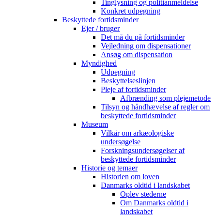
Tinglysning og politianmeldelse
Konkret udpegning
Beskyttede fortidsminder
Ejer / bruger
Det må du på fortidsminder
Vejledning om dispensationer
Ansøg om dispensation
Myndighed
Udpegning
Beskyttelseslinjen
Pleje af fortidsminder
Afbrænding som plejemetode
Tilsyn og håndhævelse af regler om
beskyttede fortidsminder
Museum
Vilkår om arkæologiske
undersøgelse
Forskningsundersøgelser af
beskyttede fortidsminder
Historie og temaer
Historien om loven
Danmarks oldtid i landskabet
Oplev stederne
Om Danmarks oldtid i
landskabet