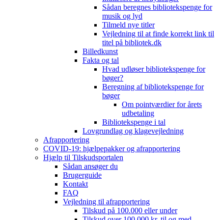
Sådan beregnes bibliotekspenge for
musik og lyd
Tilmeld nye titler
Vejledning til at finde korrekt link til
titel på bibliotek.dk
Billedkunst
Fakta og tal
Hvad udløser bibliotekspenge for
bøger?
Beregning af bibliotekspenge for
bøger
Om pointværdier for årets
udbetaling
Bibliotekspenge i tal
Lovgrundlag og klagevejledning
Afrapportering
COVID-19: hjælpepakker og afrapportering
Hjælp til Tilskudsportalen
Sådan ansøger du
Brugerguide
Kontakt
FAQ
Vejledning til afrapportering
Tilskud på 100.000 eller under
Tilskud over 100.000 kr. til og med