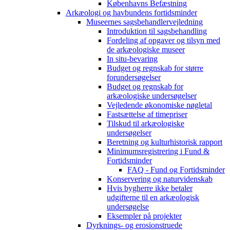
Københavns Befæstning
Arkæologi og havbundens fortidsminder
Museernes sagsbehandlervejledning
Introduktion til sagsbehandling
Fordeling af opgaver og tilsyn med
de arkæologiske museer
In situ-bevaring
Budget og regnskab for større
forundersøgelser
Budget og regnskab for
arkæologiske undersøgelser
Vejledende økonomiske nøgletal
Fastsættelse af timepriser
Tilskud til arkæologiske
undersøgelser
Beretning og kulturhistorisk rapport
Minimumsregistrering i Fund &
Fortidsminder
FAQ - Fund og Fortidsminder
Konservering og naturvidenskab
Hvis bygherre ikke betaler
udgifterne til en arkæologisk
undersøgelse
Eksempler på projekter
Dyrknings- og erosionstruede