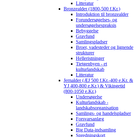
Litteratur
Bronzealder (1800-500 f.Kr.)
Introduktion til bronzealder
Forundersøgelses- og
undersøgelsespraksis
Bebyggelse
Gravfund
Samlingspladser
Broer, vadesteder og lignende
strukturer
Helleristninger
Tietgenbyen - et
kulturlandskab
Litteratur
Jernalder (ÆJ 500 f.Kr.-400 e.Kr. &
YJ 400-800 e.Kr.) & Vikingetid
(800-1050 e.Kr.)
Undersøgelse
Kulturlandskab -
landskabsorganisation
Samlings- og handelspladser
Forsvarsanlæg
Gravfund
Big Data-indsamling
Spredningskort