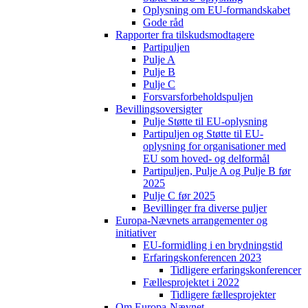
Oplysning om EU-formandskabet
Gode råd
Rapporter fra tilskudsmodtagere
Partipuljen
Pulje A
Pulje B
Pulje C
Forsvarsforbeholdspuljen
Bevillingsoversigter
Pulje Støtte til EU-oplysning
Partipuljen og Støtte til EU-
oplysning for organisationer med
EU som hoved- og delformål
Partipuljen, Pulje A og Pulje B før
2025
Pulje C før 2025
Bevillinger fra diverse puljer
Europa-Nævnets arrangementer og
initiativer
EU-formidling i en brydningstid
Erfaringskonferencen 2023
Tidligere erfaringskonferencer
Fællesprojektet i 2022
Tidligere fællesprojekter
Om Europa-Nævnet