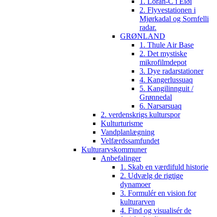
1. Loran-C i Eiði
2. Flyvestationen i
Mjørkadal og Sornfelli
radar.
GRØNLAND
1. Thule Air Base
2. Det mystiske
mikrofilmdepot
3. Dye radarstationer
4. Kangerlussuaq
5. Kangilinnguit /
Grønnedal
6. Narsarsuaq
2. verdenskrigs kulturspor
Kulturturisme
Vandplanlægning
Velfærdssamfundet
Kulturarvskommuner
Anbefalinger
1. Skab en værdifuld historie
2. Udvælg de rigtige
dynamoer
3. Formulér en vision for
kulturarven
4. Find og visualisér de