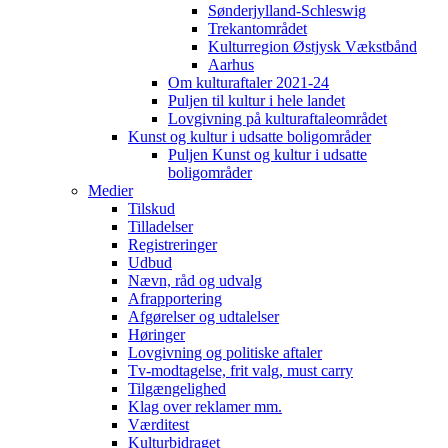
Sønderjylland-Schleswig
Trekantområdet
Kulturregion Østjysk Vækstbånd
Aarhus
Om kulturaftaler 2021-24
Puljen til kultur i hele landet
Lovgivning på kulturaftaleområdet
Kunst og kultur i udsatte boligområder
Puljen Kunst og kultur i udsatte
boligområder
Medier
Tilskud
Tilladelser
Registreringer
Udbud
Nævn, råd og udvalg
Afrapportering
Afgørelser og udtalelser
Høringer
Lovgivning og politiske aftaler
Tv-modtagelse, frit valg, must carry
Tilgængelighed
Klag over reklamer mm.
Værditest
Kulturbidraget