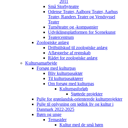
2011
Små Storbyteatre
Odense Teater, Aalborg Teater, Aarhus
Teater, Randers Teater og Vendsyssel
Teater
Turnéteatre og -kompagnier
Udviklingsplatformen for Scenekunst
Teatercentrum
Zoologiske anlæg
Driftstilskud til zoologiske anlæg
Aflæggelse af regnskab
Rådet for zoologiske anlæg
Kultursamarbejde
Forsøg med kulturpas
Bliv kulturpasaktør
Til kulturpasaktører
Om forsøg med kulturpas
Kulturpasforløb
Støttede projekter
Pulje for grønlandsk-orienterede kulturprojekter
Pulje til oplysning om jødisk liv og kultur i
Danmark 2022-2025
Børn og unge
Temasider
Kultur med de små børn