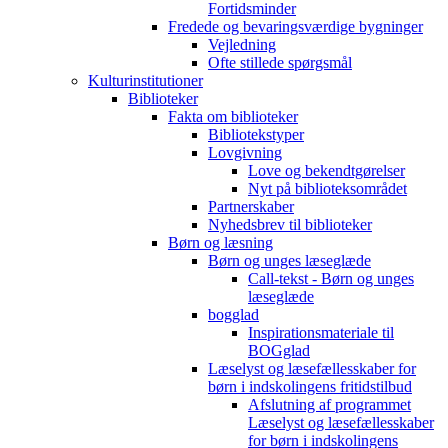
Fortidsminder
Fredede og bevaringsværdige bygninger
Vejledning
Ofte stillede spørgsmål
Kulturinstitutioner
Biblioteker
Fakta om biblioteker
Bibliotekstyper
Lovgivning
Love og bekendtgørelser
Nyt på biblioteksområdet
Partnerskaber
Nyhedsbrev til biblioteker
Børn og læsning
Børn og unges læseglæde
Call-tekst - Børn og unges
læseglæde
bogglad
Inspirationsmateriale til
BOGglad
Læselyst og læsefællesskaber for
børn i indskolingens fritidstilbud
Afslutning af programmet
Læselyst og læsefællesskaber
for børn i indskolingens