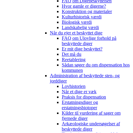
FAQ om Digebeskyttelsen
Hvor gamle er digerne?
Konstruktion og materialer
Kulturhistorisk værdi
Biologisk værdi
Landskabelig værdi
Når du ejer et beskyttet dige
FAQ om Ulovlige forhold på
beskyttede diger
Er mit dige beskyttet?
Det må du
Reetablering
Sådan søger du om dispensation hos
kommunen
Administration af beskyttede sten- og
jorddiger
Lovhistorien
Når et dige er væk
Praksis for dispensation
Erstatningsdiger og
erstatningsbiotoper
Kilder til vurdering af sager om
fjernede diger
Arkæologiske undersøgelser af
beskyttede diger