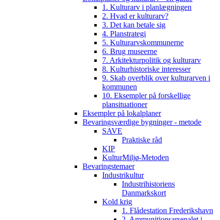
1. Kulturarv i planlægningen
2. Hvad er kulturarv?
3. Det kan betale sig
4. Planstrategi
5. Kulturarvskommunerne
6. Brug museerne
7. Arkitekturpolitik og kulturarv
8. Kulturhistoriske interesser
9. Skab overblik over kulturarven i
kommunen
10. Eksempler på forskellige
plansituationer
Eksempler på lokalplaner
Bevaringsværdige bygninger - metode
SAVE
Praktiske råd
KIP
KulturMiljø-Metoden
Bevaringstemaer
Industrikultur
Industrihistoriens
Danmarkskort
Kold krig
1. Flådestation Frederikshavn
2. Ammunitionsarsenalet i