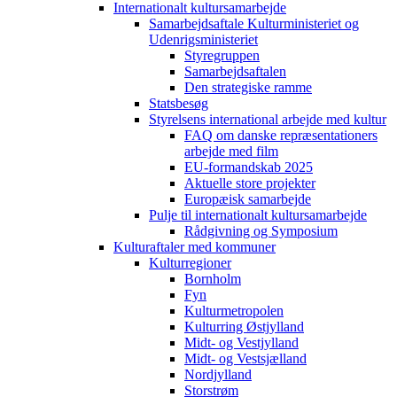
Internationalt kultursamarbejde
Samarbejdsaftale Kulturministeriet og
Udenrigsministeriet
Styregruppen
Samarbejdsaftalen
Den strategiske ramme
Statsbesøg
Styrelsens international arbejde med kultur
FAQ om danske repræsentationers
arbejde med film
EU-formandskab 2025
Aktuelle store projekter
Europæisk samarbejde
Pulje til internationalt kultursamarbejde
Rådgivning og Symposium
Kulturaftaler med kommuner
Kulturregioner
Bornholm
Fyn
Kulturmetropolen
Kulturring Østjylland
Midt- og Vestjylland
Midt- og Vestsjælland
Nordjylland
Storstrøm