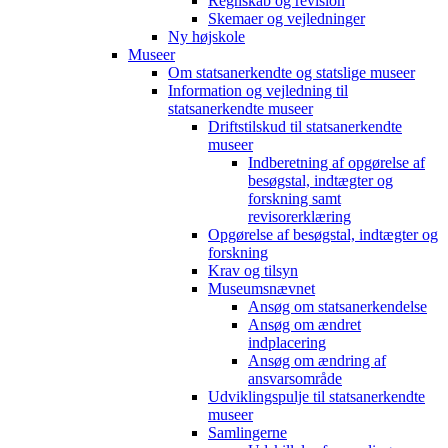
Regnskab og revision
Skemaer og vejledninger
Ny højskole
Museer
Om statsanerkendte og statslige museer
Information og vejledning til
statsanerkendte museer
Driftstilskud til statsanerkendte
museer
Indberetning af opgørelse af
besøgstal, indtægter og
forskning samt
revisorerklæring
Opgørelse af besøgstal, indtægter og
forskning
Krav og tilsyn
Museumsnævnet
Ansøg om statsanerkendelse
Ansøg om ændret
indplacering
Ansøg om ændring af
ansvarsområde
Udviklingspulje til statsanerkendte
museer
Samlingerne