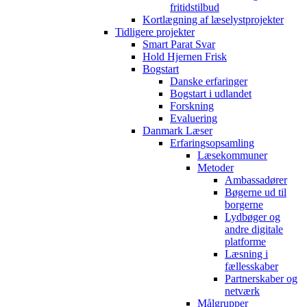
fritidstilbud
Kortlægning af læselystprojekter
Tidligere projekter
Smart Parat Svar
Hold Hjernen Frisk
Bogstart
Danske erfaringer
Bogstart i udlandet
Forskning
Evaluering
Danmark Læser
Erfaringsopsamling
Læsekommuner
Metoder
Ambassadører
Bøgerne ud til
borgerne
Lydbøger og
andre digitale
platforme
Læsning i
fællesskaber
Partnerskaber og
netværk
Målgrupper