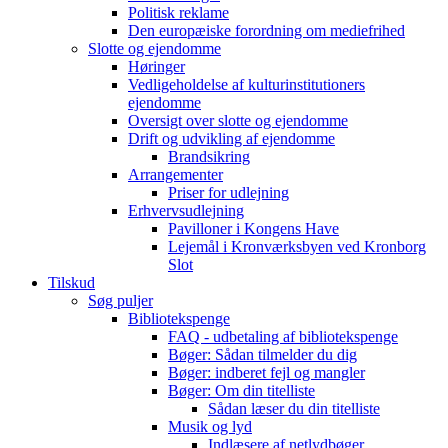
Politisk reklame
Den europæiske forordning om mediefrihed
Slotte og ejendomme
Høringer
Vedligeholdelse af kulturinstitutioners
ejendomme
Oversigt over slotte og ejendomme
Drift og udvikling af ejendomme
Brandsikring
Arrangementer
Priser for udlejning
Erhvervsudlejning
Pavilloner i Kongens Have
Lejemål i Kronværksbyen ved Kronborg
Slot
Tilskud
Søg puljer
Bibliotekspenge
FAQ - udbetaling af bibliotekspenge
Bøger: Sådan tilmelder du dig
Bøger: indberet fejl og mangler
Bøger: Om din titelliste
Sådan læser du din titelliste
Musik og lyd
Indlæsere af netlydbøger