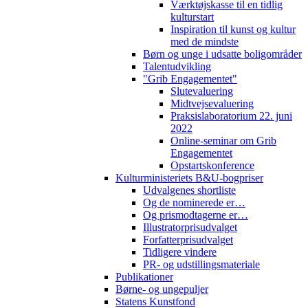
Værktøjskasse til en tidlig
kulturstart
Inspiration til kunst og kultur
med de mindste
Børn og unge i udsatte boligområder
Talentudvikling
"Grib Engagementet"
Slutevaluering
Midtvejsevaluering
Praksislaboratorium 22. juni
2022
Online-seminar om Grib
Engagementet
Opstartskonference
Kulturministeriets B&U-bogpriser
Udvalgenes shortliste
Og de nominerede er…
Og prismodtagerne er…
Illustratorprisudvalget
Forfatterprisudvalget
Tidligere vindere
PR- og udstillingsmateriale
Publikationer
Børne- og ungepuljer
Statens Kunstfond