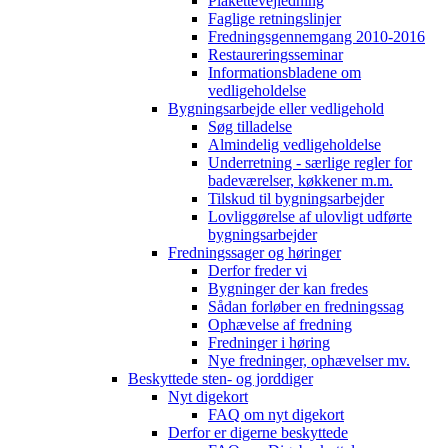
Plakettevejledning
Faglige retningslinjer
Fredningsgennemgang 2010-2016
Restaureringsseminar
Informationsbladene om
vedligeholdelse
Bygningsarbejde eller vedligehold
Søg tilladelse
Almindelig vedligeholdelse
Underretning - særlige regler for
badeværelser, køkkener m.m.
Tilskud til bygningsarbejder
Lovliggørelse af ulovligt udførte
bygningsarbejder
Fredningssager og høringer
Derfor freder vi
Bygninger der kan fredes
Sådan forløber en fredningssag
Ophævelse af fredning
Fredninger i høring
Nye fredninger, ophævelser mv.
Beskyttede sten- og jorddiger
Nyt digekort
FAQ om nyt digekort
Derfor er digerne beskyttede