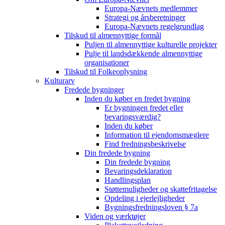
Europa-Nævnets medlemmer
Strategi og årsberetninger
Europa-Nævnets regelgrundlag
Tilskud til almennyttige formål
Puljen til almennyttige kulturelle projekter
Pulje til landsdækkende almennyttige
organisationer
Tilskud til Folkeoplysning
Kulturarv
Fredede bygninger
Inden du køber en fredet bygning
Er bygningen fredet eller
bevaringsværdig?
Inden du køber
Information til ejendomsmæglere
Find fredningsbeskrivelse
Din fredede bygning
Din fredede bygning
Bevaringsdeklaration
Handlingsplan
Støttemuligheder og skattefritagelse
Opdeling i ejerlejligheder
Bygningsfredningsloven § 7a
Viden og værktøjer