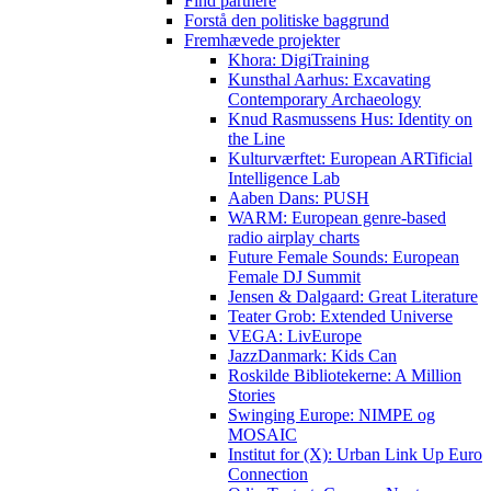
Find partnere
Forstå den politiske baggrund
Fremhævede projekter
Khora: DigiTraining
Kunsthal Aarhus: Excavating
Contemporary Archaeology
Knud Rasmussens Hus: Identity on
the Line
Kulturværftet: European ARTificial
Intelligence Lab
Aaben Dans: PUSH
WARM: European genre-based
radio airplay charts
Future Female Sounds: European
Female DJ Summit
Jensen & Dalgaard: Great Literature
Teater Grob: Extended Universe
VEGA: LivEurope
JazzDanmark: Kids Can
Roskilde Bibliotekerne: A Million
Stories
Swinging Europe: NIMPE og
MOSAIC
Institut for (X): Urban Link Up Euro
Connection