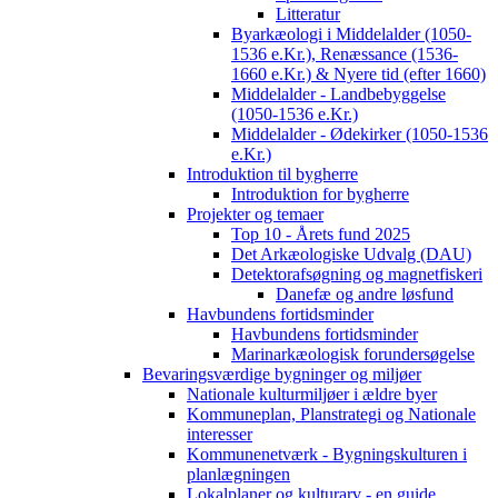
Litteratur
Byarkæologi i Middelalder (1050-
1536 e.Kr.), Renæssance (1536-
1660 e.Kr.) & Nyere tid (efter 1660)
Middelalder - Landbebyggelse
(1050-1536 e.Kr.)
Middelalder - Ødekirker (1050-1536
e.Kr.)
Introduktion til bygherre
Introduktion for bygherre
Projekter og temaer
Top 10 - Årets fund 2025
Det Arkæologiske Udvalg (DAU)
Detektorafsøgning og magnetfiskeri
Danefæ og andre løsfund
Havbundens fortidsminder
Havbundens fortidsminder
Marinarkæologisk forundersøgelse
Bevaringsværdige bygninger og miljøer
Nationale kulturmiljøer i ældre byer
Kommuneplan, Planstrategi og Nationale
interesser
Kommunenetværk - Bygningskulturen i
planlægningen
Lokalplaner og kulturarv - en guide