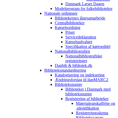
Danmark Læser Dagen
Modelprogram for folkebiblioteker
Nationale ordninger
Bibliotekernes lånesamarbejde
Centralbiblioteker
Kørselsordning
Priser
Servicedeklaration
Kørselsudvalget
Specifikation af køreseddel
Nationalbibliografien
Nationalbibliografiske
registreringer
Danbib & bibliotek.dk
Biblioteksstandardisering
Katalogisering og indeksering
Ændringsforslag til danMARC2
Biblioteksnumre
Biblioteker i Danmark med
biblioteksnumre
Registrering af biblioteker
Materialeanskaffelse og
-identifikation
Registreringsskema
Biblioteksvæsen