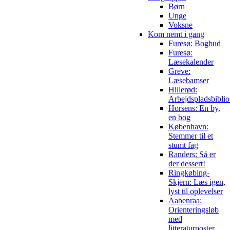
Børn
Unge
Voksne
Kom nemt i gang
Furesø: Bogbud
Furesø:
Læsekalender
Greve:
Læsebamser
Hillerød:
Arbejdspladsbiblio
Horsens: En by,
en bog
København:
Stemmer til et
stumt fag
Randers: Så er
der dessert!
Ringkøbing-
Skjern: Læs igen,
lyst til oplevelser
Aabenraa:
Orienteringsløb
med
litteraturposter