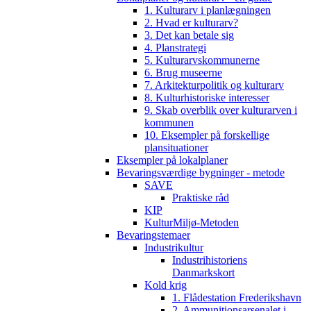
1. Kulturarv i planlægningen
2. Hvad er kulturarv?
3. Det kan betale sig
4. Planstrategi
5. Kulturarvskommunerne
6. Brug museerne
7. Arkitekturpolitik og kulturarv
8. Kulturhistoriske interesser
9. Skab overblik over kulturarven i
kommunen
10. Eksempler på forskellige
plansituationer
Eksempler på lokalplaner
Bevaringsværdige bygninger - metode
SAVE
Praktiske råd
KIP
KulturMiljø-Metoden
Bevaringstemaer
Industrikultur
Industrihistoriens
Danmarkskort
Kold krig
1. Flådestation Frederikshavn
2. Ammunitionsarsenalet i