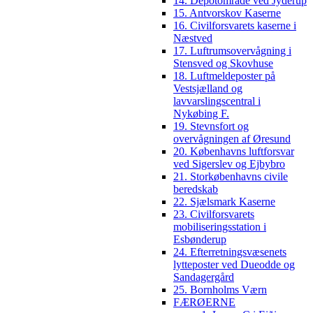
14. Depotområde ved Jyderup
15. Antvorskov Kaserne
16. Civilforsvarets kaserne i
Næstved
17. Luftrumsovervågning i
Stensved og Skovhuse
18. Luftmeldeposter på
Vestsjælland og
lavvarslingscentral i
Nykøbing F.
19. Stevnsfort og
overvågningen af Øresund
20. Københavns luftforsvar
ved Sigerslev og Ejbybro
21. Storkøbenhavns civile
beredskab
22. Sjælsmark Kaserne
23. Civilforsvarets
mobiliseringsstation i
Esbønderup
24. Efterretningsvæsenets
lytteposter ved Dueodde og
Sandagergård
25. Bornholms Værn
FÆRØERNE