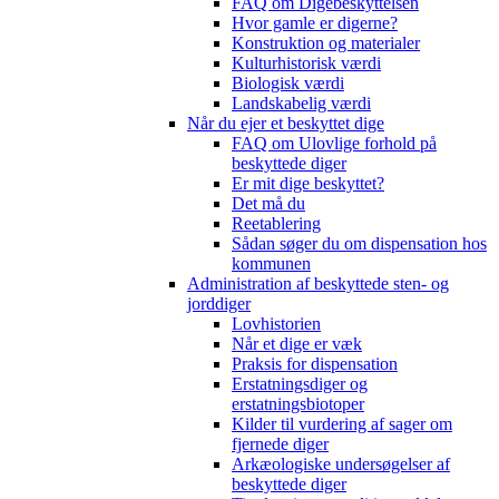
FAQ om Digebeskyttelsen
Hvor gamle er digerne?
Konstruktion og materialer
Kulturhistorisk værdi
Biologisk værdi
Landskabelig værdi
Når du ejer et beskyttet dige
FAQ om Ulovlige forhold på
beskyttede diger
Er mit dige beskyttet?
Det må du
Reetablering
Sådan søger du om dispensation hos
kommunen
Administration af beskyttede sten- og
jorddiger
Lovhistorien
Når et dige er væk
Praksis for dispensation
Erstatningsdiger og
erstatningsbiotoper
Kilder til vurdering af sager om
fjernede diger
Arkæologiske undersøgelser af
beskyttede diger