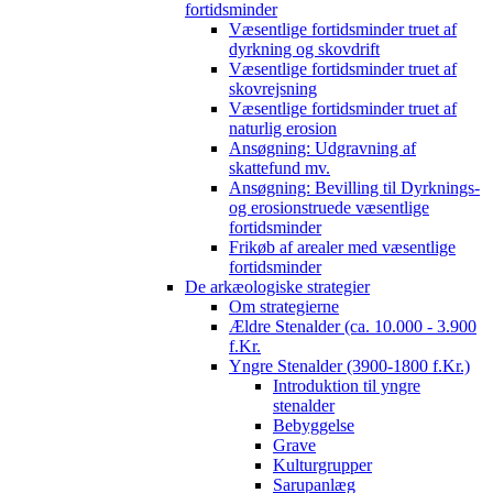
fortidsminder
Væsentlige fortidsminder truet af
dyrkning og skovdrift
Væsentlige fortidsminder truet af
skovrejsning
Væsentlige fortidsminder truet af
naturlig erosion
Ansøgning: Udgravning af
skattefund mv.
Ansøgning: Bevilling til Dyrknings-
og erosionstruede væsentlige
fortidsminder
Frikøb af arealer med væsentlige
fortidsminder
De arkæologiske strategier
Om strategierne
Ældre Stenalder (ca. 10.000 - 3.900
f.Kr.
Yngre Stenalder (3900-1800 f.Kr.)
Introduktion til yngre
stenalder
Bebyggelse
Grave
Kulturgrupper
Sarupanlæg