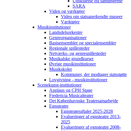
Udskillelse fra samlingerne
SARA
Viden og værktøjer
Viden om statsanerkendte museer
Værktøjer
Musikinstitutioner
Landsdelsorkestre
Genreorganisationer
Basisensembler og specialensembler
Regionale spillesteder
Netværks- og genrespillesteder
Musikalske grundkurser
Øvrige musikinstitutioner
Musikskoler
Kommuner, der modtager statsstøtte
Lovgivning - musikinstitutioner
Scenekunst-institutioner
Applaus og CPH Stage
Fredericia Musicalteater
Det Københavnske Teatersamarbejde
Egnsteatre
Egnsteateraftaler 2025-2028
Evalueringer af egnsteatre 2013-
2025
Evalueringer af egnsteatre 2008-