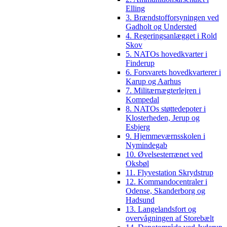
Elling
3. Brændstofforsyningen ved
Gadholt og Understed
4. Regeringsanlægget i Rold
Skov
5. NATOs hovedkvarter i
Finderup
6. Forsvarets hovedkvarterer i
Karup og Aarhus
7. Militærnægterlejren i
Kompedal
8. NATOs støttedepoter i
Klosterheden, Jerup og
Esbjerg
9. Hjemmeværnsskolen i
Nymindegab
10. Øvelsesterrænet ved
Oksbøl
11. Flyvestation Skrydstrup
12. Kommandocentraler i
Odense, Skanderborg og
Hadsund
13. Langelandsfort og
overvågningen af Storebælt