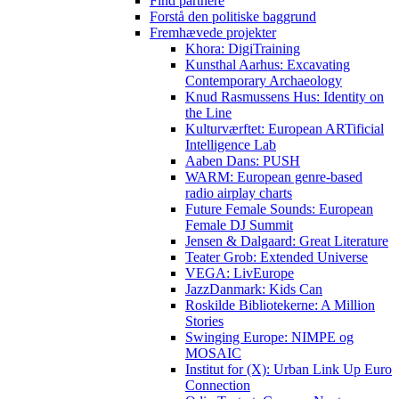
Find partnere
Forstå den politiske baggrund
Fremhævede projekter
Khora: DigiTraining
Kunsthal Aarhus: Excavating
Contemporary Archaeology
Knud Rasmussens Hus: Identity on
the Line
Kulturværftet: European ARTificial
Intelligence Lab
Aaben Dans: PUSH
WARM: European genre-based
radio airplay charts
Future Female Sounds: European
Female DJ Summit
Jensen & Dalgaard: Great Literature
Teater Grob: Extended Universe
VEGA: LivEurope
JazzDanmark: Kids Can
Roskilde Bibliotekerne: A Million
Stories
Swinging Europe: NIMPE og
MOSAIC
Institut for (X): Urban Link Up Euro
Connection