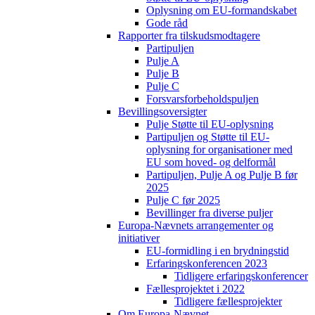
Oplysning om EU-formandskabet
Gode råd
Rapporter fra tilskudsmodtagere
Partipuljen
Pulje A
Pulje B
Pulje C
Forsvarsforbeholdspuljen
Bevillingsoversigter
Pulje Støtte til EU-oplysning
Partipuljen og Støtte til EU-
oplysning for organisationer med
EU som hoved- og delformål
Partipuljen, Pulje A og Pulje B før
2025
Pulje C før 2025
Bevillinger fra diverse puljer
Europa-Nævnets arrangementer og
initiativer
EU-formidling i en brydningstid
Erfaringskonferencen 2023
Tidligere erfaringskonferencer
Fællesprojektet i 2022
Tidligere fællesprojekter
Om Europa-Nævnet