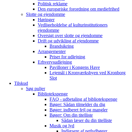
Politisk reklame
Den europæiske forordning om mediefrihed
Slotte og ejendomme
Høringer
Vedligeholdelse af kulturinstitutioners
ejendomme
Oversigt over slotte og ejendomme
Drift og udvikling af ejendomme
Brandsikring
Arrangementer
Priser for udlejning
Erhvervsudlejning
Pavilloner i Kongens Have
Lejemål i Kronværksbyen ved Kronborg
Slot
Tilskud
Søg puljer
Bibliotekspenge
FAQ - udbetaling af bibliotekspenge
Bøger: Sådan tilmelder du dig
Bøger: indberet fejl og mangler
Bøger: Om din titelliste
Sådan læser du din titelliste
Musik og lyd
Indlæsere af netlydbøger