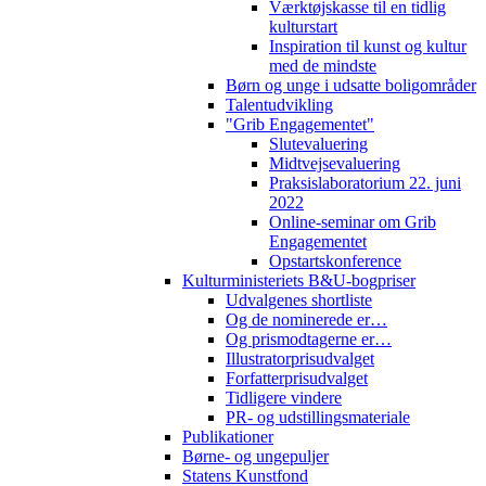
Værktøjskasse til en tidlig
kulturstart
Inspiration til kunst og kultur
med de mindste
Børn og unge i udsatte boligområder
Talentudvikling
"Grib Engagementet"
Slutevaluering
Midtvejsevaluering
Praksislaboratorium 22. juni
2022
Online-seminar om Grib
Engagementet
Opstartskonference
Kulturministeriets B&U-bogpriser
Udvalgenes shortliste
Og de nominerede er…
Og prismodtagerne er…
Illustratorprisudvalget
Forfatterprisudvalget
Tidligere vindere
PR- og udstillingsmateriale
Publikationer
Børne- og ungepuljer
Statens Kunstfond