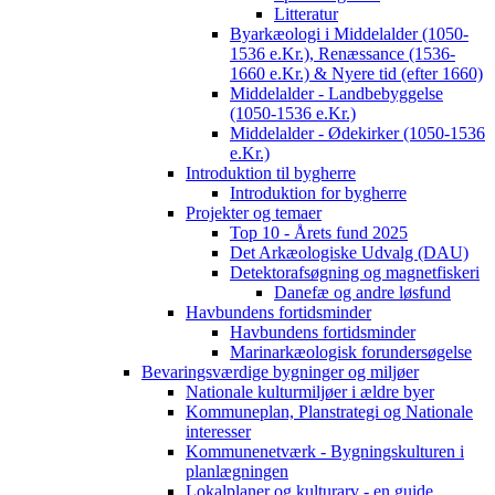
Litteratur
Byarkæologi i Middelalder (1050-
1536 e.Kr.), Renæssance (1536-
1660 e.Kr.) & Nyere tid (efter 1660)
Middelalder - Landbebyggelse
(1050-1536 e.Kr.)
Middelalder - Ødekirker (1050-1536
e.Kr.)
Introduktion til bygherre
Introduktion for bygherre
Projekter og temaer
Top 10 - Årets fund 2025
Det Arkæologiske Udvalg (DAU)
Detektorafsøgning og magnetfiskeri
Danefæ og andre løsfund
Havbundens fortidsminder
Havbundens fortidsminder
Marinarkæologisk forundersøgelse
Bevaringsværdige bygninger og miljøer
Nationale kulturmiljøer i ældre byer
Kommuneplan, Planstrategi og Nationale
interesser
Kommunenetværk - Bygningskulturen i
planlægningen
Lokalplaner og kulturarv - en guide