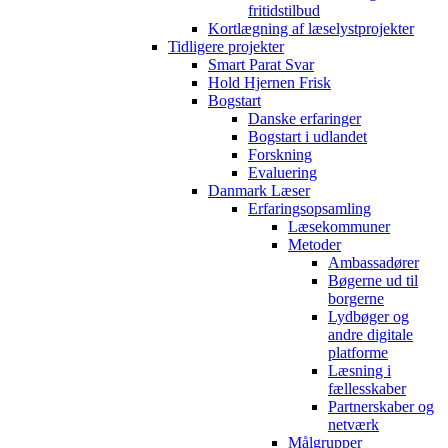
fritidstilbud
Kortlægning af læselystprojekter
Tidligere projekter
Smart Parat Svar
Hold Hjernen Frisk
Bogstart
Danske erfaringer
Bogstart i udlandet
Forskning
Evaluering
Danmark Læser
Erfaringsopsamling
Læsekommuner
Metoder
Ambassadører
Bøgerne ud til
borgerne
Lydbøger og
andre digitale
platforme
Læsning i
fællesskaber
Partnerskaber og
netværk
Målgrupper