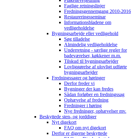
Plakettevejledning
Faglige retningslinjer
Fredningsgennemgang 2010-2016
Restaureringsseminar
Informationsbladene om
vedligeholdelse
Bygningsarbejde eller vedligehold
Søg tilladelse
Almindelig vedligeholdelse
Underretning - særlige regler for
badeværelser, køkkener m.m.
Tilskud til bygningsarbejder
Lovliggørelse af ulovligt udførte
bygningsarbejder
Fredningssager og høringer
Derfor freder vi
Bygninger der kan fredes
Sådan forløber en fredningssag
Ophævelse af fredning
Fredninger i høring
Nye fredninger, ophævelser mv.
Beskyttede sten- og jorddiger
Nyt digekort
FAQ om nyt digekort
Derfor er digerne beskyttede