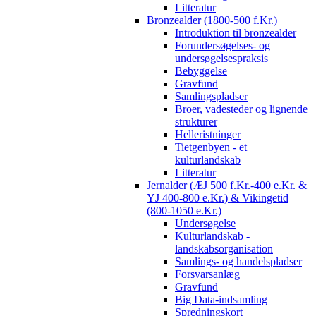
Litteratur
Bronzealder (1800-500 f.Kr.)
Introduktion til bronzealder
Forundersøgelses- og
undersøgelsespraksis
Bebyggelse
Gravfund
Samlingspladser
Broer, vadesteder og lignende
strukturer
Helleristninger
Tietgenbyen - et
kulturlandskab
Litteratur
Jernalder (ÆJ 500 f.Kr.-400 e.Kr. &
YJ 400-800 e.Kr.) & Vikingetid
(800-1050 e.Kr.)
Undersøgelse
Kulturlandskab -
landskabsorganisation
Samlings- og handelspladser
Forsvarsanlæg
Gravfund
Big Data-indsamling
Spredningskort