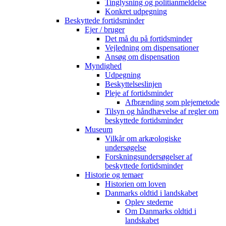
Tinglysning og politianmeldelse
Konkret udpegning
Beskyttede fortidsminder
Ejer / bruger
Det må du på fortidsminder
Vejledning om dispensationer
Ansøg om dispensation
Myndighed
Udpegning
Beskyttelseslinjen
Pleje af fortidsminder
Afbrænding som plejemetode
Tilsyn og håndhævelse af regler om
beskyttede fortidsminder
Museum
Vilkår om arkæologiske
undersøgelse
Forskningsundersøgelser af
beskyttede fortidsminder
Historie og temaer
Historien om loven
Danmarks oldtid i landskabet
Oplev stederne
Om Danmarks oldtid i
landskabet