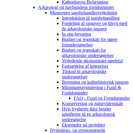
Københavns Befæstning
Arkæologi og havbundens fortidsminder
Museernes sagsbehandlervejledning
Introduktion til sagsbehandling
Fordeling af opgaver og tilsyn med
de arkæologiske museer
In situ-bevaring
Budget og regnskab for større
forundersøgelser
Budget og regnskab for
arkæologiske undersøgelser
Vejledende økonomiske nøgletal
Fastsættelse af timepriser
Tilskud til arkæologiske
undersøgelser
Beretning og kulturhistorisk rapport
Minimumsregistrering i Fund &
Fortidsminder
FAQ - Fund og Fortidsminder
Konservering og naturvidenskab
Hvis bygherre ikke betaler
udgifterne til en arkæologisk
undersøgelse
Eksempler på projekter
Dyrknings- og erosionstruede