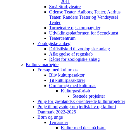
2011
Små Storbyteatre
Odense Teater, Aalborg Teater, Aarhus
Teater, Randers Teater og Vendsyssel
Teater
Turnéteatre og -kompagnier
Udviklingsplatformen for Scenekunst
Teatercentrum
Zoologiske anlæg
Driftstilskud til zoologiske anlæg
Aflæggelse af regnskab
Rådet for zoologiske anlæg
Kultursamarbejde
Forsøg med kulturpas
Bliv kulturpasaktør
Til kulturpasaktører
Om forsøg med kulturpas
Kulturpasforløb
Støttede projekter
Pulje for grønlandsk-orienterede kulturprojekter
Pulje til oplysning om jødisk liv og kultur i
Danmark 2022-2025
Børn og unge
Temasider
Kultur med de små børn