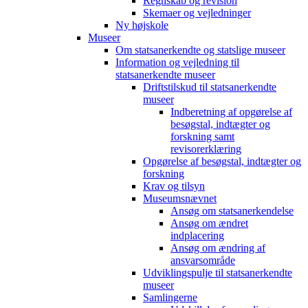
Regnskab og revision
Skemaer og vejledninger
Ny højskole
Museer
Om statsanerkendte og statslige museer
Information og vejledning til
statsanerkendte museer
Driftstilskud til statsanerkendte
museer
Indberetning af opgørelse af
besøgstal, indtægter og
forskning samt
revisorerklæring
Opgørelse af besøgstal, indtægter og
forskning
Krav og tilsyn
Museumsnævnet
Ansøg om statsanerkendelse
Ansøg om ændret
indplacering
Ansøg om ændring af
ansvarsområde
Udviklingspulje til statsanerkendte
museer
Samlingerne