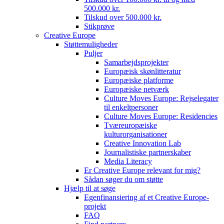
500.000 kr.
Tilskud over 500.000 kr.
Stikprøve
Creative Europe
Støttemuligheder
Puljer
Samarbejdsprojekter
Europæisk skønlitteratur
Europæiske platforme
Europæiske netværk
Culture Moves Europe: Rejselegater
til enkeltpersoner
Culture Moves Europe: Residencies
Tværeuropæiske
kulturorganisationer
Creative Innovation Lab
Journalistiske partnerskaber
Media Literacy
Er Creative Europe relevant for mig?
Sådan søger du om støtte
Hjælp til at søge
Egenfinansiering af et Creative Europe-
projekt
FAQ