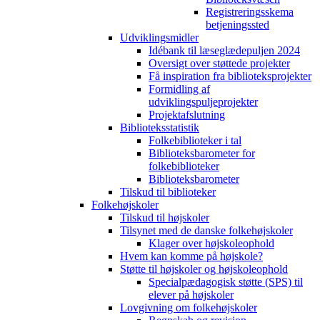
Registreringsskema
betjeningssted
Udviklingsmidler
Idébank til læseglædepuljen 2024
Oversigt over støttede projekter
Få inspiration fra biblioteksprojekter
Formidling af
udviklingspuljeprojekter
Projektafslutning
Biblioteksstatistik
Folkebiblioteker i tal
Biblioteksbarometer for
folkebiblioteker
Biblioteksbarometer
Tilskud til biblioteker
Folkehøjskoler
Tilskud til højskoler
Tilsynet med de danske folkehøjskoler
Klager over højskoleophold
Hvem kan komme på højskole?
Støtte til højskoler og højskoleophold
Specialpædagogisk støtte (SPS) til
elever på højskoler
Lovgivning om folkehøjskoler