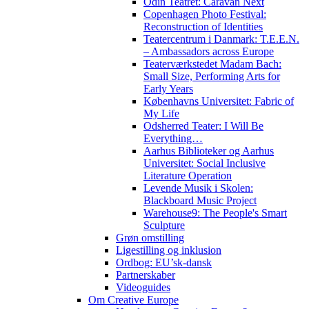
Odin Teatret: Caravan Next
Copenhagen Photo Festival:
Reconstruction of Identities
Teatercentrum i Danmark: T.E.E.N.
– Ambassadors across Europe
Teaterværkstedet Madam Bach:
Small Size, Performing Arts for
Early Years
Københavns Universitet: Fabric of
My Life
Odsherred Teater: I Will Be
Everything…
Aarhus Biblioteker og Aarhus
Universitet: Social Inclusive
Literature Operation
Levende Musik i Skolen:
Blackboard Music Project
Warehouse9: The People's Smart
Sculpture
Grøn omstilling
Ligestilling og inklusion
Ordbog: EU’sk-dansk
Partnerskaber
Videoguides
Om Creative Europe