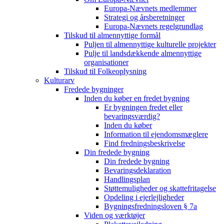
Europa-Nævnets medlemmer
Strategi og årsberetninger
Europa-Nævnets regelgrundlag
Tilskud til almennyttige formål
Puljen til almennyttige kulturelle projekter
Pulje til landsdækkende almennyttige
organisationer
Tilskud til Folkeoplysning
Kulturarv
Fredede bygninger
Inden du køber en fredet bygning
Er bygningen fredet eller
bevaringsværdig?
Inden du køber
Information til ejendomsmæglere
Find fredningsbeskrivelse
Din fredede bygning
Din fredede bygning
Bevaringsdeklaration
Handlingsplan
Støttemuligheder og skattefritagelse
Opdeling i ejerlejligheder
Bygningsfredningsloven § 7a
Viden og værktøjer