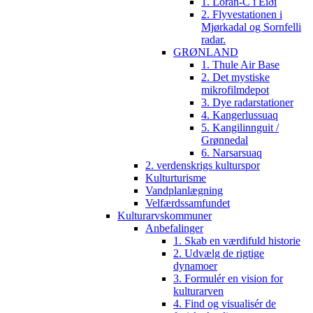
1. Loran-C i Eiði
2. Flyvestationen i
Mjørkadal og Sornfelli
radar.
GRØNLAND
1. Thule Air Base
2. Det mystiske
mikrofilmdepot
3. Dye radarstationer
4. Kangerlussuaq
5. Kangilinnguit /
Grønnedal
6. Narsarsuaq
2. verdenskrigs kulturspor
Kulturturisme
Vandplanlægning
Velfærdssamfundet
Kulturarvskommuner
Anbefalinger
1. Skab en værdifuld historie
2. Udvælg de rigtige
dynamoer
3. Formulér en vision for
kulturarven
4. Find og visualisér de