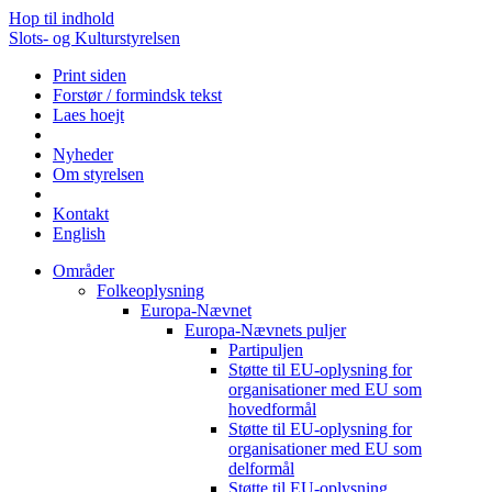
Hop til indhold
Slots- og Kulturstyrelsen
Print siden
Forstør / formindsk tekst
Laes hoejt
Nyheder
Om styrelsen
Kontakt
English
Områder
Folkeoplysning
Europa-Nævnet
Europa-Nævnets puljer
Partipuljen
Støtte til EU-oplysning for
organisationer med EU som
hovedformål
Støtte til EU-oplysning for
organisationer med EU som
delformål
Støtte til EU-oplysning