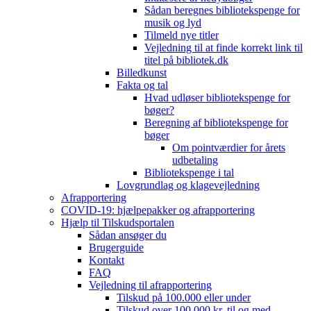
Sådan beregnes bibliotekspenge for
musik og lyd
Tilmeld nye titler
Vejledning til at finde korrekt link til
titel på bibliotek.dk
Billedkunst
Fakta og tal
Hvad udløser bibliotekspenge for
bøger?
Beregning af bibliotekspenge for
bøger
Om pointværdier for årets
udbetaling
Bibliotekspenge i tal
Lovgrundlag og klagevejledning
Afrapportering
COVID-19: hjælpepakker og afrapportering
Hjælp til Tilskudsportalen
Sådan ansøger du
Brugerguide
Kontakt
FAQ
Vejledning til afrapportering
Tilskud på 100.000 eller under
Tilskud over 100.000 kr. til og med