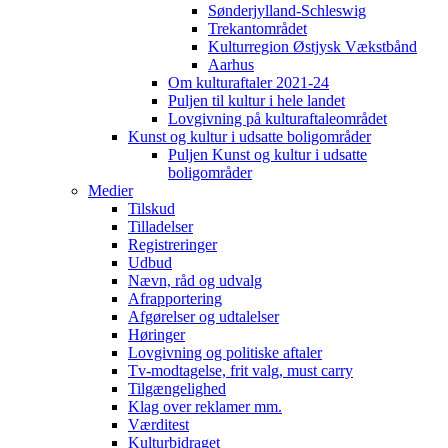
Sønderjylland-Schleswig
Trekantområdet
Kulturregion Østjysk Vækstbånd
Aarhus
Om kulturaftaler 2021-24
Puljen til kultur i hele landet
Lovgivning på kulturaftaleområdet
Kunst og kultur i udsatte boligområder
Puljen Kunst og kultur i udsatte
boligområder
Medier
Tilskud
Tilladelser
Registreringer
Udbud
Nævn, råd og udvalg
Afrapportering
Afgørelser og udtalelser
Høringer
Lovgivning og politiske aftaler
Tv-modtagelse, frit valg, must carry
Tilgængelighed
Klag over reklamer mm.
Værditest
Kulturbidraget