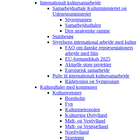
Internationalt kultursamarbejde
Samarbejdsaftale Kulturministeriet og
Udenrigsministeriet
Styregruppen
Samarbejdsaftalen
Den strategiske ramme
Statsbesøg
Styrelsens international arbejde med kultur
FAQ om danske repræsentationers
arbejde med film
EU-formandskab 2025
Aktuelle store projekter
Europæisk samarbejde
Pulje til internationalt kultursamarbejde
Rådgivning og Symposium
Kulturaftaler med kommuner
Kulturregioner
Bornholm
Fyn
Kulturmetropolen
Kulturring Østjylland
Midt- og Vestjylland
Midt- og Vestsjælland
Nordjylland
Storstrøm