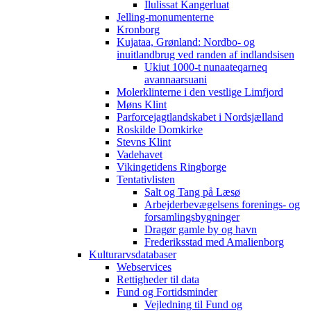
Ilulissat Kangerluat
Jelling-monumenterne
Kronborg
Kujataa, Grønland: Nordbo- og
inuitlandbrug ved randen af indlandsisen
Ukiut 1000-t nunaateqarneq
avannaarsuani
Molerklinterne i den vestlige Limfjord
Møns Klint
Parforcejagtlandskabet i Nordsjælland
Roskilde Domkirke
Stevns Klint
Vadehavet
Vikingetidens Ringborge
Tentativlisten
Salt og Tang på Læsø
Arbejderbevægelsens forenings- og
forsamlingsbygninger
Dragør gamle by og havn
Frederiksstad med Amalienborg
Kulturarvsdatabaser
Webservices
Rettigheder til data
Fund og Fortidsminder
Vejledning til Fund og