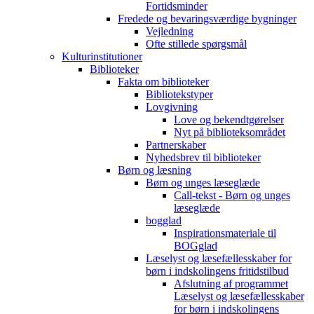
Fortidsminder
Fredede og bevaringsværdige bygninger
Vejledning
Ofte stillede spørgsmål
Kulturinstitutioner
Biblioteker
Fakta om biblioteker
Bibliotekstyper
Lovgivning
Love og bekendtgørelser
Nyt på biblioteksområdet
Partnerskaber
Nyhedsbrev til biblioteker
Børn og læsning
Børn og unges læseglæde
Call-tekst - Børn og unges
læseglæde
bogglad
Inspirationsmateriale til
BOGglad
Læselyst og læsefællesskaber for
børn i indskolingens fritidstilbud
Afslutning af programmet
Læselyst og læsefællesskaber
for børn i indskolingens