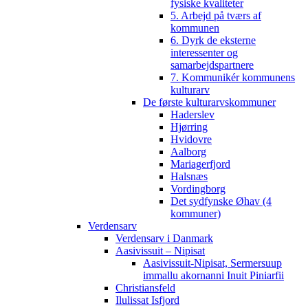
fysiske kvaliteter
5. Arbejd på tværs af
kommunen
6. Dyrk de eksterne
interessenter og
samarbejdspartnere
7. Kommunikér kommunens
kulturarv
De første kulturarvskommuner
Haderslev
Hjørring
Hvidovre
Aalborg
Mariagerfjord
Halsnæs
Vordingborg
Det sydfynske Øhav (4
kommuner)
Verdensarv
Verdensarv i Danmark
Aasivissuit – Nipisat
Aasivissuit-Nipisat, Sermersuup
immallu akornanni Inuit Piniarfii
Christiansfeld
Ilulissat Isfjord