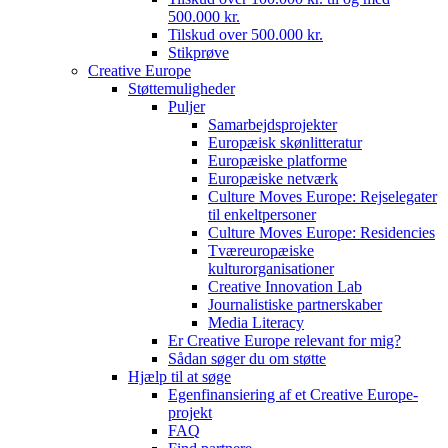
500.000 kr.
Tilskud over 500.000 kr.
Stikprøve
Creative Europe
Støttemuligheder
Puljer
Samarbejdsprojekter
Europæisk skønlitteratur
Europæiske platforme
Europæiske netværk
Culture Moves Europe: Rejselegater
til enkeltpersoner
Culture Moves Europe: Residencies
Tværeuropæiske
kulturorganisationer
Creative Innovation Lab
Journalistiske partnerskaber
Media Literacy
Er Creative Europe relevant for mig?
Sådan søger du om støtte
Hjælp til at søge
Egenfinansiering af et Creative Europe-
projekt
FAQ