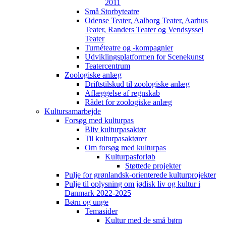
2011
Små Storbyteatre
Odense Teater, Aalborg Teater, Aarhus
Teater, Randers Teater og Vendsyssel
Teater
Turnéteatre og -kompagnier
Udviklingsplatformen for Scenekunst
Teatercentrum
Zoologiske anlæg
Driftstilskud til zoologiske anlæg
Aflæggelse af regnskab
Rådet for zoologiske anlæg
Kultursamarbejde
Forsøg med kulturpas
Bliv kulturpasaktør
Til kulturpasaktører
Om forsøg med kulturpas
Kulturpasforløb
Støttede projekter
Pulje for grønlandsk-orienterede kulturprojekter
Pulje til oplysning om jødisk liv og kultur i
Danmark 2022-2025
Børn og unge
Temasider
Kultur med de små børn