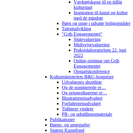
Værktøjskasse til en tidlig
kulturstart
Inspiration til kunst og kultur
med de mindste
Børn og unge i udsatte boligområder
Talentudvikling
"Grib Engagementet"
Slutevaluering
Midtvejsevaluering
Praksislaboratorium 22. juni
2022
Online-seminar om Grib
Engagementet
Opstartskonference
Kulturministeriets B&U-bogpriser
Udvalgenes shortliste
Og de nominerede er…
Og prismodtagerne er…
Illustratorprisudvalget
Forfatterprisudvalget
Tidligere vindere
PR- og udstillingsmateriale
Publikationer
Børne- og ungepuljer
Statens Kunstfond