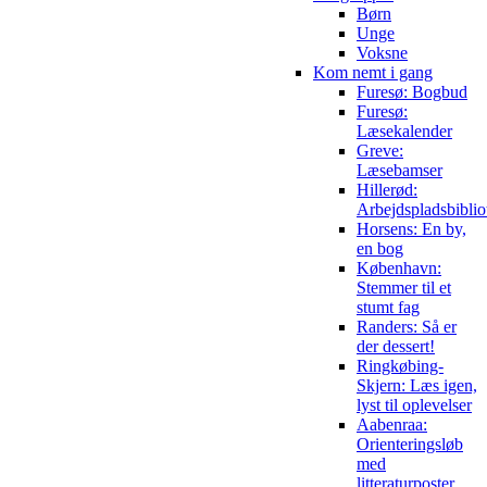
Børn
Unge
Voksne
Kom nemt i gang
Furesø: Bogbud
Furesø:
Læsekalender
Greve:
Læsebamser
Hillerød:
Arbejdspladsbiblio
Horsens: En by,
en bog
København:
Stemmer til et
stumt fag
Randers: Så er
der dessert!
Ringkøbing-
Skjern: Læs igen,
lyst til oplevelser
Aabenraa:
Orienteringsløb
med
litteraturposter