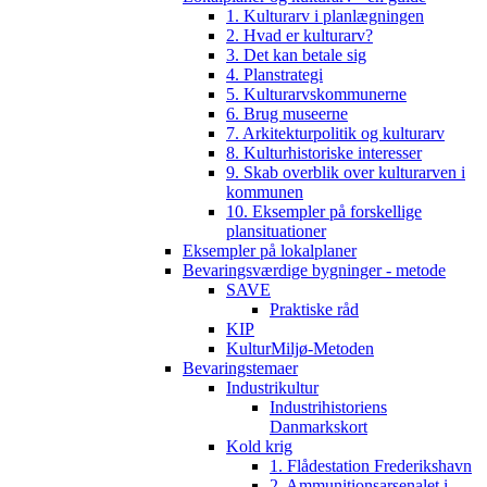
1. Kulturarv i planlægningen
2. Hvad er kulturarv?
3. Det kan betale sig
4. Planstrategi
5. Kulturarvskommunerne
6. Brug museerne
7. Arkitekturpolitik og kulturarv
8. Kulturhistoriske interesser
9. Skab overblik over kulturarven i
kommunen
10. Eksempler på forskellige
plansituationer
Eksempler på lokalplaner
Bevaringsværdige bygninger - metode
SAVE
Praktiske råd
KIP
KulturMiljø-Metoden
Bevaringstemaer
Industrikultur
Industrihistoriens
Danmarkskort
Kold krig
1. Flådestation Frederikshavn
2. Ammunitionsarsenalet i