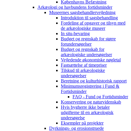
Københavns Befæstning
Arkæologi og havbundens fortidsminder
Museernes sagsbehandlervejledning
Introduktion til sagsbehandling
Fordeling af opgaver og tilsyn med
de arkæologiske museer
In situ-bevaring
Budget og regnskab for større
forundersøgelser
Budget og regnskab for
arkæologiske undersøgelser
Vejledende økonomiske nøgletal
Fastsættelse af timepriser
Tilskud til arkæologiske
undersøgelser
Beretning og kulturhistorisk rapport
Minimumsregistrering i Fund &
Fortidsminder
FAQ - Fund og Fortidsminder
Konservering og naturvidenskab
Hvis bygherre ikke betaler
udgifterne til en arkæologisk
undersøgelse
Eksempler på projekter
Dyrknings- og erosionstruede