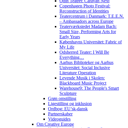
Odin Teatret: Caravan Next
Copenhagen Photo Festival:
Reconstruction of Identities
Teatercentrum i Danmark: T.E.E.N.
– Ambassadors across Europe
Teaterværkstedet Madam Bach:
Small Size, Performing Arts for
Early Years
Københavns Universitet: Fabric of
My Life
Odsherred Teater: I Will Be
Everything…
Aarhus Biblioteker og Aarhus
Universitet: Social Inclusive
Literature Operation
Levende Musik i Skolen:
Blackboard Music Project
Warehouse9: The People's Smart
Sculpture
Grøn omstilling
Ligestilling og inklusion
Ordbog: EU’sk-dansk
Partnerskaber
Videoguides
Om Creative Europe