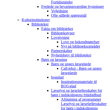
Fortidsminder
Fredede og bevaringsværdige bygninger
Vejledning
Ofte stillede spørgsmål
Kulturinstitutioner
Biblioteker
Fakta om biblioteker
Bibliotekstyper
Lovgivning
Love og bekendtgørelser
Nyt på biblioteksområdet
Partnerskaber
Nyhedsbrev til biblioteker
Børn og læsning
Børn og unges læseglæde
Call-tekst - Børn og unges
læseglæde
bogglad
Inspirationsmateriale til
BOGglad
Læselyst og læsefællesskaber for
børn i indskolingens fritidstilbud
Afslutning af programmet
Læselyst og læsefællesskaber
for børn i indskolingens