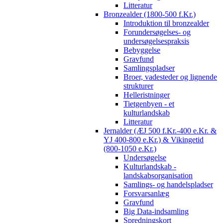
Litteratur
Bronzealder (1800-500 f.Kr.)
Introduktion til bronzealder
Forundersøgelses- og
undersøgelsespraksis
Bebyggelse
Gravfund
Samlingspladser
Broer, vadesteder og lignende
strukturer
Helleristninger
Tietgenbyen - et
kulturlandskab
Litteratur
Jernalder (ÆJ 500 f.Kr.-400 e.Kr. &
YJ 400-800 e.Kr.) & Vikingetid
(800-1050 e.Kr.)
Undersøgelse
Kulturlandskab -
landskabsorganisation
Samlings- og handelspladser
Forsvarsanlæg
Gravfund
Big Data-indsamling
Spredningskort