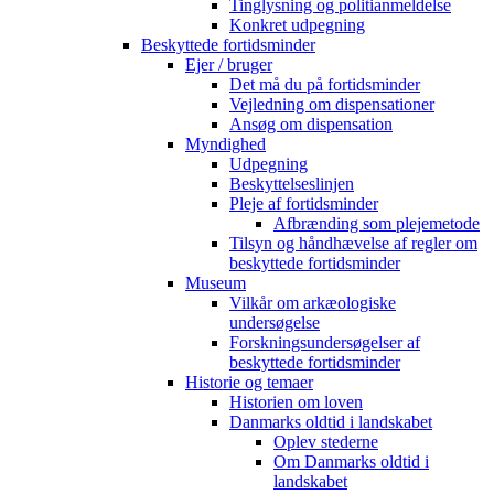
Tinglysning og politianmeldelse
Konkret udpegning
Beskyttede fortidsminder
Ejer / bruger
Det må du på fortidsminder
Vejledning om dispensationer
Ansøg om dispensation
Myndighed
Udpegning
Beskyttelseslinjen
Pleje af fortidsminder
Afbrænding som plejemetode
Tilsyn og håndhævelse af regler om
beskyttede fortidsminder
Museum
Vilkår om arkæologiske
undersøgelse
Forskningsundersøgelser af
beskyttede fortidsminder
Historie og temaer
Historien om loven
Danmarks oldtid i landskabet
Oplev stederne
Om Danmarks oldtid i
landskabet