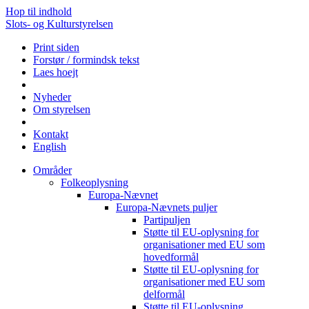
Hop til indhold
Slots- og Kulturstyrelsen
Print siden
Forstør / formindsk tekst
Laes hoejt
Nyheder
Om styrelsen
Kontakt
English
Områder
Folkeoplysning
Europa-Nævnet
Europa-Nævnets puljer
Partipuljen
Støtte til EU-oplysning for
organisationer med EU som
hovedformål
Støtte til EU-oplysning for
organisationer med EU som
delformål
Støtte til EU-oplysning