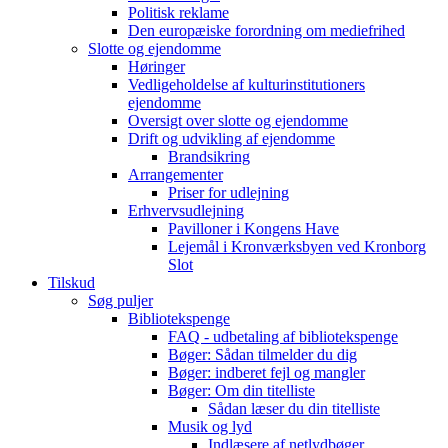
Politisk reklame
Den europæiske forordning om mediefrihed
Slotte og ejendomme
Høringer
Vedligeholdelse af kulturinstitutioners
ejendomme
Oversigt over slotte og ejendomme
Drift og udvikling af ejendomme
Brandsikring
Arrangementer
Priser for udlejning
Erhvervsudlejning
Pavilloner i Kongens Have
Lejemål i Kronværksbyen ved Kronborg
Slot
Tilskud
Søg puljer
Bibliotekspenge
FAQ - udbetaling af bibliotekspenge
Bøger: Sådan tilmelder du dig
Bøger: indberet fejl og mangler
Bøger: Om din titelliste
Sådan læser du din titelliste
Musik og lyd
Indlæsere af netlydbøger