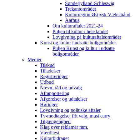
Sønderjylland-Schleswig
Trekantområdet
Kulturregion Østjysk Vækstbånd
Aarhus
Om kulturaftaler 2021-24
Puljen til kultur i hele landet
Lovgivning på kulturaftaleområdet
Kunst og kultur i udsatte boligområder
Puljen Kunst og kultur i udsatte
boligområder
Medier
Tilskud
Tilladelser
Registreringer
Udbud
Nævn, råd og udvalg
Afrapportering
Afgørelser og udtalelser
Høringer
Lovgivning og politiske aftaler
Tv-modtagelse, frit valg, must carry
Tilgængelighed
Klag over reklamer mm.
Værditest
Kulturbidraget