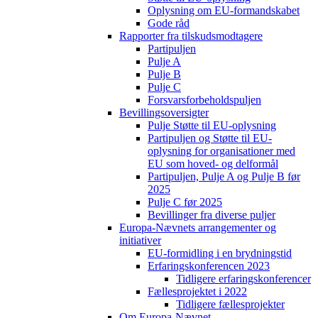
Oplysning om EU-formandskabet
Gode råd
Rapporter fra tilskudsmodtagere
Partipuljen
Pulje A
Pulje B
Pulje C
Forsvarsforbeholdspuljen
Bevillingsoversigter
Pulje Støtte til EU-oplysning
Partipuljen og Støtte til EU-
oplysning for organisationer med
EU som hoved- og delformål
Partipuljen, Pulje A og Pulje B før
2025
Pulje C før 2025
Bevillinger fra diverse puljer
Europa-Nævnets arrangementer og
initiativer
EU-formidling i en brydningstid
Erfaringskonferencen 2023
Tidligere erfaringskonferencer
Fællesprojektet i 2022
Tidligere fællesprojekter
Om Europa-Nævnet