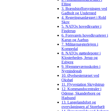
Elling
3. Brændstofforsyningen ved
Gadholt og Understed
4. Regeringsanlægget i Rold
Skov
5. NATOs hovedkvarter i
Finderup
6. Forsvarets hovedkvarterer i
Karup og Aarhus
7. Militærnægterlejren i
Kompedal
8. NATOs støttedepoter i
Klosterheden, Jerup og
Esbjerg
9. Hjemmeværnsskolen i
Nymindegab
10. Øvelsesterrænet ved
Oksbøl
11. Flyvestation Skrydstrup
12. Kommandocentraler i
Odense, Skanderborg og
Hadsund
13. Langelandsfort og
overvågningen af Storebælt