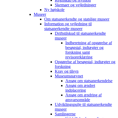
Regnskab og revision
Skemaer og vejledninger
Ny højskole
Museer
Om statsanerkendte og statslige museer
Information og vejledning til
statsanerkendte museer
Driftstilskud til statsanerkendte
museer
Indberetning af opgørelse af
besøgstal, indtægter og
forskning samt
revisorerklæring
Opgørelse af besøgstal, indtægter og
forskning
Krav og tilsyn
Museumsnævnet
Ansøg om statsanerkendelse
Ansøg om ændret
indplacering
Ansøg om ændring af
ansvarsområde
Udviklingspulje til statsanerkendte
museer
Samlingerne