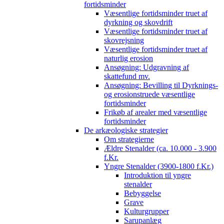
fortidsminder
Væsentlige fortidsminder truet af
dyrkning og skovdrift
Væsentlige fortidsminder truet af
skovrejsning
Væsentlige fortidsminder truet af
naturlig erosion
Ansøgning: Udgravning af
skattefund mv.
Ansøgning: Bevilling til Dyrknings-
og erosionstruede væsentlige
fortidsminder
Frikøb af arealer med væsentlige
fortidsminder
De arkæologiske strategier
Om strategierne
Ældre Stenalder (ca. 10.000 - 3.900
f.Kr.
Yngre Stenalder (3900-1800 f.Kr.)
Introduktion til yngre
stenalder
Bebyggelse
Grave
Kulturgrupper
Sarupanlæg