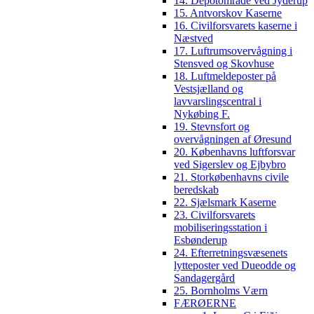
14. Depotområde ved Jyderup
15. Antvorskov Kaserne
16. Civilforsvarets kaserne i
Næstved
17. Luftrumsovervågning i
Stensved og Skovhuse
18. Luftmeldeposter på
Vestsjælland og
lavvarslingscentral i
Nykøbing F.
19. Stevnsfort og
overvågningen af Øresund
20. Københavns luftforsvar
ved Sigerslev og Ejbybro
21. Storkøbenhavns civile
beredskab
22. Sjælsmark Kaserne
23. Civilforsvarets
mobiliseringsstation i
Esbønderup
24. Efterretningsvæsenets
lytteposter ved Dueodde og
Sandagergård
25. Bornholms Værn
FÆRØERNE