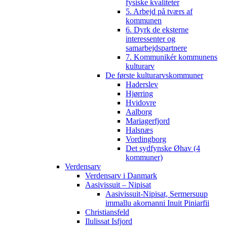
fysiske kvaliteter
5. Arbejd på tværs af
kommunen
6. Dyrk de eksterne
interessenter og
samarbejdspartnere
7. Kommunikér kommunens
kulturarv
De første kulturarvskommuner
Haderslev
Hjørring
Hvidovre
Aalborg
Mariagerfjord
Halsnæs
Vordingborg
Det sydfynske Øhav (4
kommuner)
Verdensarv
Verdensarv i Danmark
Aasivissuit – Nipisat
Aasivissuit-Nipisat, Sermersuup
immallu akornanni Inuit Piniarfii
Christiansfeld
Ilulissat Isfjord