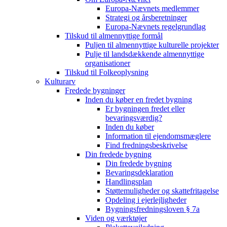
Europa-Nævnets medlemmer
Strategi og årsberetninger
Europa-Nævnets regelgrundlag
Tilskud til almennyttige formål
Puljen til almennyttige kulturelle projekter
Pulje til landsdækkende almennyttige
organisationer
Tilskud til Folkeoplysning
Kulturarv
Fredede bygninger
Inden du køber en fredet bygning
Er bygningen fredet eller
bevaringsværdig?
Inden du køber
Information til ejendomsmæglere
Find fredningsbeskrivelse
Din fredede bygning
Din fredede bygning
Bevaringsdeklaration
Handlingsplan
Støttemuligheder og skattefritagelse
Opdeling i ejerlejligheder
Bygningsfredningsloven § 7a
Viden og værktøjer