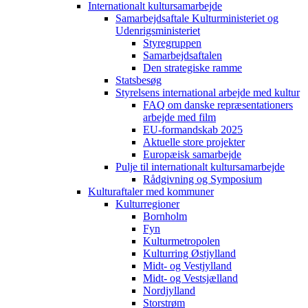
Internationalt kultursamarbejde
Samarbejdsaftale Kulturministeriet og
Udenrigsministeriet
Styregruppen
Samarbejdsaftalen
Den strategiske ramme
Statsbesøg
Styrelsens international arbejde med kultur
FAQ om danske repræsentationers
arbejde med film
EU-formandskab 2025
Aktuelle store projekter
Europæisk samarbejde
Pulje til internationalt kultursamarbejde
Rådgivning og Symposium
Kulturaftaler med kommuner
Kulturregioner
Bornholm
Fyn
Kulturmetropolen
Kulturring Østjylland
Midt- og Vestjylland
Midt- og Vestsjælland
Nordjylland
Storstrøm