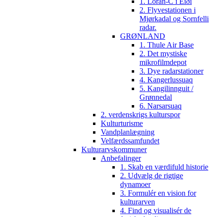
1. Loran-C i Eiði
2. Flyvestationen i
Mjørkadal og Sornfelli
radar.
GRØNLAND
1. Thule Air Base
2. Det mystiske
mikrofilmdepot
3. Dye radarstationer
4. Kangerlussuaq
5. Kangilinnguit /
Grønnedal
6. Narsarsuaq
2. verdenskrigs kulturspor
Kulturturisme
Vandplanlægning
Velfærdssamfundet
Kulturarvskommuner
Anbefalinger
1. Skab en værdifuld historie
2. Udvælg de rigtige
dynamoer
3. Formulér en vision for
kulturarven
4. Find og visualisér de