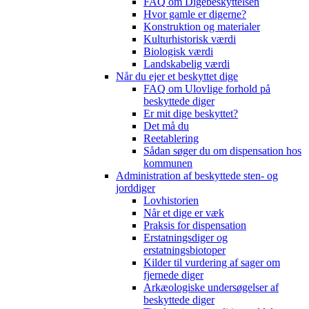
FAQ om Digebeskyttelsen
Hvor gamle er digerne?
Konstruktion og materialer
Kulturhistorisk værdi
Biologisk værdi
Landskabelig værdi
Når du ejer et beskyttet dige
FAQ om Ulovlige forhold på
beskyttede diger
Er mit dige beskyttet?
Det må du
Reetablering
Sådan søger du om dispensation hos
kommunen
Administration af beskyttede sten- og
jorddiger
Lovhistorien
Når et dige er væk
Praksis for dispensation
Erstatningsdiger og
erstatningsbiotoper
Kilder til vurdering af sager om
fjernede diger
Arkæologiske undersøgelser af
beskyttede diger