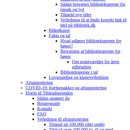
Sådan beregnes bibliotekspenge for
musik og lyd
Tilmeld nye titler
Vejledning til at finde korrekt link til
titel på bibliotek.dk
Billedkunst
Fakta og tal
Hvad udløser bibliotekspenge for
bøger?
Beregning af bibliotekspenge for
bøger
Om pointværdier for årets
udbetaling
Bibliotekspenge i tal
Lovgrundlag og klagevejledning
Afrapportering
COVID-19: hjælpepakker og afrapportering
Hjælp til Tilskudsportalen
Sådan ansøger du
Brugerguide
Kontakt
FAQ
Vejledning til afrapportering
Tilskud på 100.000 eller under
Tilskud over 100.000 kr. til og med