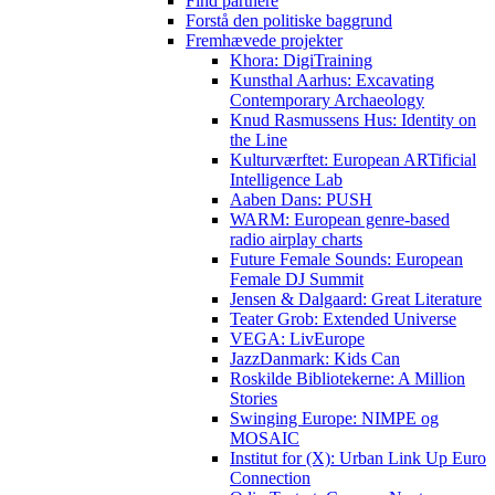
Find partnere
Forstå den politiske baggrund
Fremhævede projekter
Khora: DigiTraining
Kunsthal Aarhus: Excavating
Contemporary Archaeology
Knud Rasmussens Hus: Identity on
the Line
Kulturværftet: European ARTificial
Intelligence Lab
Aaben Dans: PUSH
WARM: European genre-based
radio airplay charts
Future Female Sounds: European
Female DJ Summit
Jensen & Dalgaard: Great Literature
Teater Grob: Extended Universe
VEGA: LivEurope
JazzDanmark: Kids Can
Roskilde Bibliotekerne: A Million
Stories
Swinging Europe: NIMPE og
MOSAIC
Institut for (X): Urban Link Up Euro
Connection