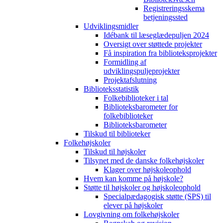
Registreringsskema
betjeningssted
Udviklingsmidler
Idébank til læseglædepuljen 2024
Oversigt over støttede projekter
Få inspiration fra biblioteksprojekter
Formidling af
udviklingspuljeprojekter
Projektafslutning
Biblioteksstatistik
Folkebiblioteker i tal
Biblioteksbarometer for
folkebiblioteker
Biblioteksbarometer
Tilskud til biblioteker
Folkehøjskoler
Tilskud til højskoler
Tilsynet med de danske folkehøjskoler
Klager over højskoleophold
Hvem kan komme på højskole?
Støtte til højskoler og højskoleophold
Specialpædagogisk støtte (SPS) til
elever på højskoler
Lovgivning om folkehøjskoler