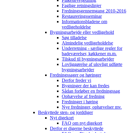
Plakettevejledning
Faglige retningslinjer
Fredningsgennemgang 2010-2016
Restaureringsseminar
Informationsbladene om
vedligeholdelse
Bygningsarbejde eller vedligehold
Søg tilladelse
Almindelig vedligeholdelse
Underretning - særlige regler for
badeværelser, køkkener m.m.
Tilskud til bygningsarbejder
Lovliggørelse af ulovligt udførte
bygningsarbejder
Fredningssager og høringer
Derfor freder vi
Bygninger der kan fredes
Sådan forløber en fredningssag
Ophævelse af fredning
Fredninger i høring
Nye fredninger, ophævelser mv.
Beskyttede sten- og jorddiger
Nyt digekort
FAQ om nyt digekort
Derfor er digerne beskyttede