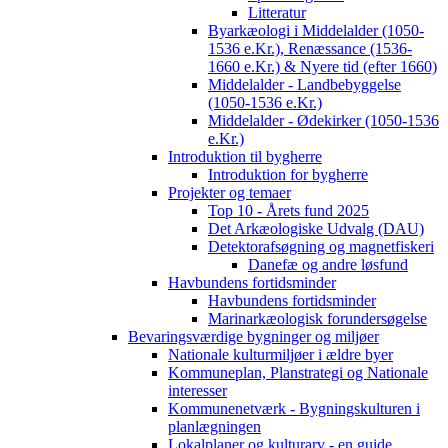
Litteratur
Byarkæologi i Middelalder (1050-
1536 e.Kr.), Renæssance (1536-
1660 e.Kr.) & Nyere tid (efter 1660)
Middelalder - Landbebyggelse
(1050-1536 e.Kr.)
Middelalder - Ødekirker (1050-1536
e.Kr.)
Introduktion til bygherre
Introduktion for bygherre
Projekter og temaer
Top 10 - Årets fund 2025
Det Arkæologiske Udvalg (DAU)
Detektorafsøgning og magnetfiskeri
Danefæ og andre løsfund
Havbundens fortidsminder
Havbundens fortidsminder
Marinarkæologisk forundersøgelse
Bevaringsværdige bygninger og miljøer
Nationale kulturmiljøer i ældre byer
Kommuneplan, Planstrategi og Nationale
interesser
Kommunenetværk - Bygningskulturen i
planlægningen
Lokalplaner og kulturarv - en guide