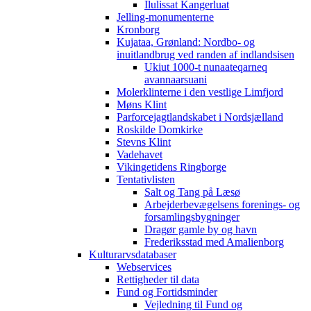
Ilulissat Kangerluat
Jelling-monumenterne
Kronborg
Kujataa, Grønland: Nordbo- og
inuitlandbrug ved randen af indlandsisen
Ukiut 1000-t nunaateqarneq
avannaarsuani
Molerklinterne i den vestlige Limfjord
Møns Klint
Parforcejagtlandskabet i Nordsjælland
Roskilde Domkirke
Stevns Klint
Vadehavet
Vikingetidens Ringborge
Tentativlisten
Salt og Tang på Læsø
Arbejderbevægelsens forenings- og
forsamlingsbygninger
Dragør gamle by og havn
Frederiksstad med Amalienborg
Kulturarvsdatabaser
Webservices
Rettigheder til data
Fund og Fortidsminder
Vejledning til Fund og