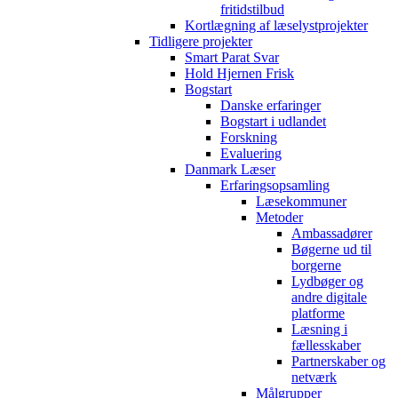
fritidstilbud
Kortlægning af læselystprojekter
Tidligere projekter
Smart Parat Svar
Hold Hjernen Frisk
Bogstart
Danske erfaringer
Bogstart i udlandet
Forskning
Evaluering
Danmark Læser
Erfaringsopsamling
Læsekommuner
Metoder
Ambassadører
Bøgerne ud til
borgerne
Lydbøger og
andre digitale
platforme
Læsning i
fællesskaber
Partnerskaber og
netværk
Målgrupper