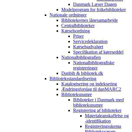
Danmark Læser Dagen
Modelprogram for folkebiblioteker
Nationale ordninger
Bibliotekernes lånesamarbejde
Centralbiblioteker
Kørselsordning
Priser
Servicedeklaration
Kørselsudvalget
Specifikation af køreseddel
Nationalbibliografien
Nationalbibliografiske
registreringer
Danbib & bibliotek.dk
Biblioteksstandardisering
Katalogisering og indeksering
Ændringsforslag til danMARC2
Biblioteksnumre
Biblioteker i Danmark med
biblioteksnumre
Registrering af biblioteker
Materialeanskaffelse og
-identifikation
Registreringsskema
Biblioteksvæsen