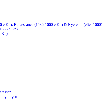
 e.Kr.), Renæssance (1536-1660 e.Kr.) & Nyere tid (efter 1660)
1536 e.Kr.)
.Kr.)
eresser
nlægningen