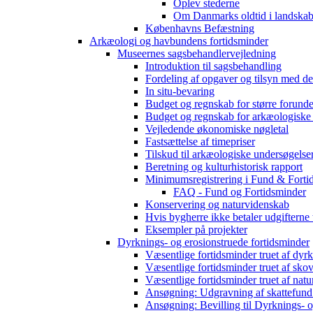
Oplev stederne
Om Danmarks oldtid i landskab
Københavns Befæstning
Arkæologi og havbundens fortidsminder
Museernes sagsbehandlervejledning
Introduktion til sagsbehandling
Fordeling af opgaver og tilsyn med d
In situ-bevaring
Budget og regnskab for større forunde
Budget og regnskab for arkæologiske
Vejledende økonomiske nøgletal
Fastsættelse af timepriser
Tilskud til arkæologiske undersøgelse
Beretning og kulturhistorisk rapport
Minimumsregistrering i Fund & Forti
FAQ - Fund og Fortidsminder
Konservering og naturvidenskab
Hvis bygherre ikke betaler udgifterne
Eksempler på projekter
Dyrknings- og erosionstruede fortidsminder
Væsentlige fortidsminder truet af dyr
Væsentlige fortidsminder truet af sko
Væsentlige fortidsminder truet af natu
Ansøgning: Udgravning af skattefund
Ansøgning: Bevilling til Dyrknings- o