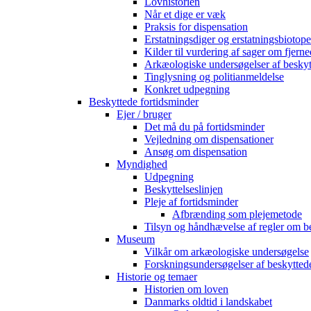
Lovhistorien
Når et dige er væk
Praksis for dispensation
Erstatningsdiger og erstatningsbiotope
Kilder til vurdering af sager om fjerne
Arkæologiske undersøgelser af beskyt
Tinglysning og politianmeldelse
Konkret udpegning
Beskyttede fortidsminder
Ejer / bruger
Det må du på fortidsminder
Vejledning om dispensationer
Ansøg om dispensation
Myndighed
Udpegning
Beskyttelseslinjen
Pleje af fortidsminder
Afbrænding som plejemetode
Tilsyn og håndhævelse af regler om b
Museum
Vilkår om arkæologiske undersøgelse
Forskningsundersøgelser af beskytted
Historie og temaer
Historien om loven
Danmarks oldtid i landskabet