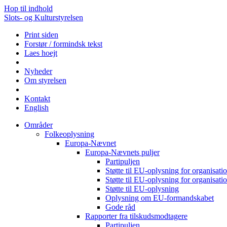
Hop til indhold
Slots- og Kulturstyrelsen
Print siden
Forstør / formindsk tekst
Laes hoejt
Nyheder
Om styrelsen
Kontakt
English
Områder
Folkeoplysning
Europa-Nævnet
Europa-Nævnets puljer
Partipuljen
Støtte til EU-oplysning for organisa
Støtte til EU-oplysning for organisa
Støtte til EU-oplysning
Oplysning om EU-formandskabet
Gode råd
Rapporter fra tilskudsmodtagere
Partipuljen