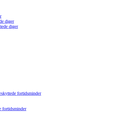
r
de diger
tede diger
eskyttede fortidsminder
e fortidsminder