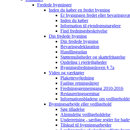
Fredede bygninger
Inden du køber en fredet bygning
Er bygningen fredet eller bevaringsv
Inden du køber
Information til ejendomsmæglere
Find fredningsbeskrivelse
Din fredede bygning
Din fredede bygning
Bevaringsdeklaration
Handlingsplan
Støttemuligheder og skattefritagelse
Opdeling i ejerlejligheder
Bygningsfredningsloven § 7a
Viden og værktøjer
Plakettevejledning
Faglige retningslinjer
Fredningsgennemgang 2010-2016
Restaureringsseminar
Informationsbladene om vedligeholde
Bygningsarbejde eller vedligehold
Søg tilladelse
Almindelig vedligeholdelse
Underretning - særlige regler for bad
Tilskud til bygningsarbejder