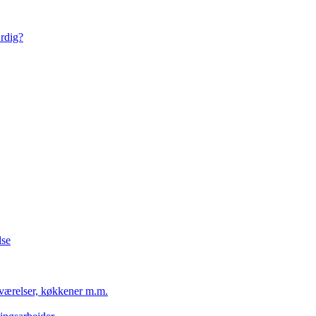
ærdig?
lse
eværelser, køkkener m.m.