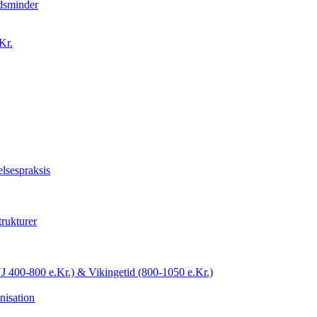
idsminder
Kr.
lsespraksis
trukturer
YJ 400-800 e.Kr.) & Vikingetid (800-1050 e.Kr.)
nisation