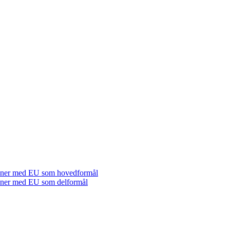
tioner med EU som hovedformål
tioner med EU som delformål