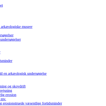
et
e arkæologiske museer
rsøgelser
 undersøgelser
r
dsminder
 til en arkæologisk undersøgelse
kning og skovdrift
vrejsning
rlig erosion
 mv.
g erosionstruede væsentlige fortidsminder