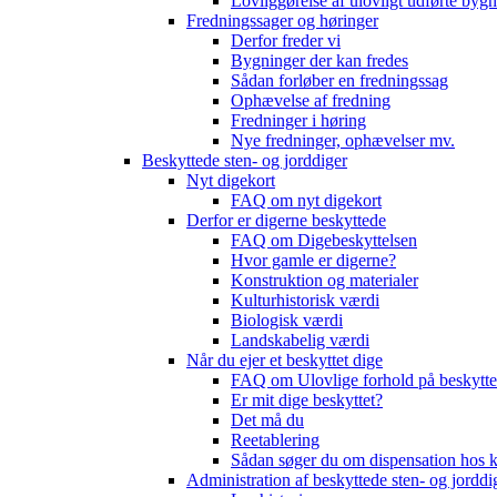
Lovliggørelse af ulovligt udførte byg
Fredningssager og høringer
Derfor freder vi
Bygninger der kan fredes
Sådan forløber en fredningssag
Ophævelse af fredning
Fredninger i høring
Nye fredninger, ophævelser mv.
Beskyttede sten- og jorddiger
Nyt digekort
FAQ om nyt digekort
Derfor er digerne beskyttede
FAQ om Digebeskyttelsen
Hvor gamle er digerne?
Konstruktion og materialer
Kulturhistorisk værdi
Biologisk værdi
Landskabelig værdi
Når du ejer et beskyttet dige
FAQ om Ulovlige forhold på beskytte
Er mit dige beskyttet?
Det må du
Reetablering
Sådan søger du om dispensation ho
Administration af beskyttede sten- og jorddi