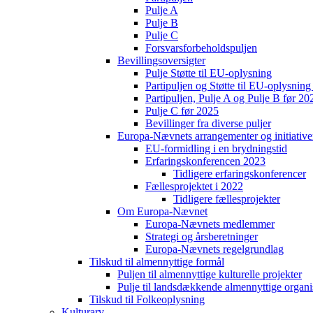
Pulje A
Pulje B
Pulje C
Forsvarsforbeholdspuljen
Bevillingsoversigter
Pulje Støtte til EU-oplysning
Partipuljen og Støtte til EU-oplysni
Partipuljen, Pulje A og Pulje B før 20
Pulje C før 2025
Bevillinger fra diverse puljer
Europa-Nævnets arrangementer og initiative
EU-formidling i en brydningstid
Erfaringskonferencen 2023
Tidligere erfaringskonferencer
Fællesprojektet i 2022
Tidligere fællesprojekter
Om Europa-Nævnet
Europa-Nævnets medlemmer
Strategi og årsberetninger
Europa-Nævnets regelgrundlag
Tilskud til almennyttige formål
Puljen til almennyttige kulturelle projekter
Pulje til landsdækkende almennyttige organi
Tilskud til Folkeoplysning
Kulturarv