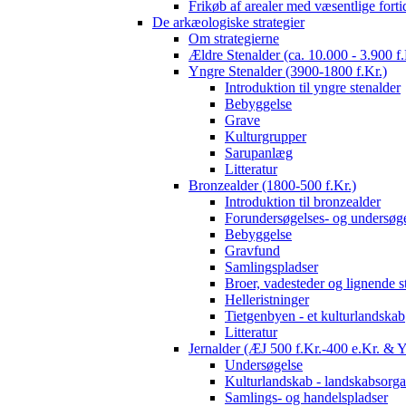
Frikøb af arealer med væsentlige fort
De arkæologiske strategier
Om strategierne
Ældre Stenalder (ca. 10.000 - 3.900 f.
Yngre Stenalder (3900-1800 f.Kr.)
Introduktion til yngre stenalder
Bebyggelse
Grave
Kulturgrupper
Sarupanlæg
Litteratur
Bronzealder (1800-500 f.Kr.)
Introduktion til bronzealder
Forundersøgelses- og undersøge
Bebyggelse
Gravfund
Samlingspladser
Broer, vadesteder og lignende s
Helleristninger
Tietgenbyen - et kulturlandskab
Litteratur
Jernalder (ÆJ 500 f.Kr.-400 e.Kr. & 
Undersøgelse
Kulturlandskab - landskabsorga
Samlings- og handelspladser