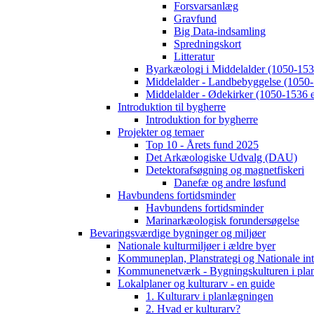
Forsvarsanlæg
Gravfund
Big Data-indsamling
Spredningskort
Litteratur
Byarkæologi i Middelalder (1050-1536
Middelalder - Landbebyggelse (1050-
Middelalder - Ødekirker (1050-1536 e
Introduktion til bygherre
Introduktion for bygherre
Projekter og temaer
Top 10 - Årets fund 2025
Det Arkæologiske Udvalg (DAU)
Detektorafsøgning og magnetfiskeri
Danefæ og andre løsfund
Havbundens fortidsminder
Havbundens fortidsminder
Marinarkæologisk forundersøgelse
Bevaringsværdige bygninger og miljøer
Nationale kulturmiljøer i ældre byer
Kommuneplan, Planstrategi og Nationale int
Kommunenetværk - Bygningskulturen i pla
Lokalplaner og kulturarv - en guide
1. Kulturarv i planlægningen
2. Hvad er kulturarv?