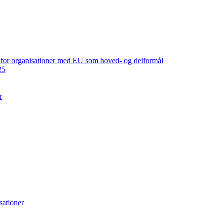
ng for organisationer med EU som hoved- og delformål
25
r
sationer