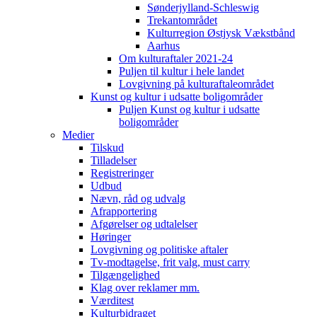
Sønderjylland-Schleswig
Trekantområdet
Kulturregion Østjysk Vækstbånd
Aarhus
Om kulturaftaler 2021-24
Puljen til kultur i hele landet
Lovgivning på kulturaftaleområdet
Kunst og kultur i udsatte boligområder
Puljen Kunst og kultur i udsatte
boligområder
Medier
Tilskud
Tilladelser
Registreringer
Udbud
Nævn, råd og udvalg
Afrapportering
Afgørelser og udtalelser
Høringer
Lovgivning og politiske aftaler
Tv-modtagelse, frit valg, must carry
Tilgængelighed
Klag over reklamer mm.
Værditest
Kulturbidraget