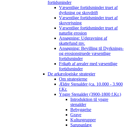
fortidsminder
Væsentlige fortidsminder truet af
dyrkning og skovdrift
Væsentlige fortidsminder truet af
skovrejsning
Væsentlige fortidsminder truet af
naturlig erosion
Ansøgning: Udgravning af
skattefund mv.
Ansøgning: Bevilling til Dyrknings-
og erosionstruede væsentlige
fortidsminder
Frikøb af arealer med væsentlige
fortidsminder
De arkæologiske strategier
Om strategierne
Ældre Stenalder (ca. 10.000 - 3.900
f.Kr.
Yngre Stenalder (3900-1800 f.Kr.)
Introduktion til yngre
stenalder
Bebyggelse
Grave
Kulturgrupper
Sarupanlæg