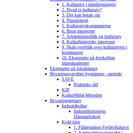
1. Kulturarv i planlægningen
2. Hvad er kulturarv?
3. Det kan betale sig
4. Planstrategi
5. Kulturarvskommunerne
6. Brug museerne
7. Arkitekturpolitik og kulturarv
8. Kulturhistoriske interesser
9. Skab overblik over kulturarven i
kommunen
10. Eksempler på forskellige
plansituationer
Eksempler på lokalplaner
Bevaringsværdige bygninger - metode
SAVE
Praktiske råd
KIP
KulturMiljø-Metoden
Bevaringstemaer
Industrikultur
Industrihistoriens
Danmarkskort
Kold krig
1. Flådestation Frederikshavn
2. Ammunitionsarsenalet i