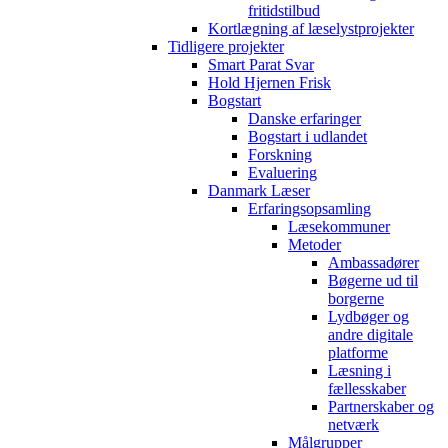
fritidstilbud
Kortlægning af læselystprojekter
Tidligere projekter
Smart Parat Svar
Hold Hjernen Frisk
Bogstart
Danske erfaringer
Bogstart i udlandet
Forskning
Evaluering
Danmark Læser
Erfaringsopsamling
Læsekommuner
Metoder
Ambassadører
Bøgerne ud til
borgerne
Lydbøger og
andre digitale
platforme
Læsning i
fællesskaber
Partnerskaber og
netværk
Målgrupper