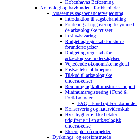
Københavns Befæstning
Arkæologi og havbundens fortidsminder
Museernes sagsbehandlervejledning
Introduktion til sagsbehandling
Fordeling af opgaver og tilsyn med
de arkæologiske museer
In situ-bevaring
Budget og regnskab for større
forundersøgelser
Budget og regnskab for
arkæologiske undersøgelser
Vejledende økonomiske nøgletal
Fastsættelse af timepriser
Tilskud til arkæologiske
undersøgelser
Beretning og kulturhistorisk rapport
Minimumsregistrering i Fund &
Fortidsminder
FAQ - Fund og Fortidsminder
Konservering og naturvidenskab
Hvis bygherre ikke betaler
udgifterne til en arkæologisk
undersøgelse
Eksempler på projekter
Dyrknings- og erosionstruede