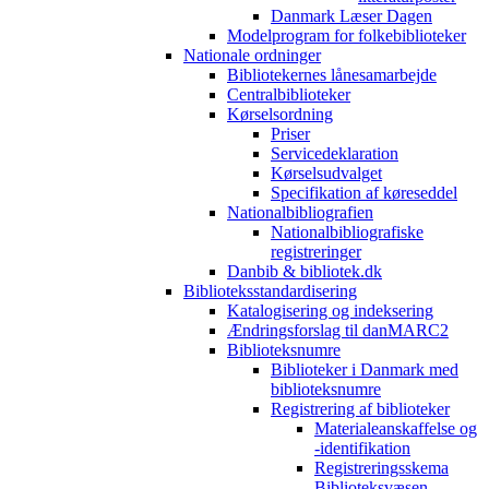
Danmark Læser Dagen
Modelprogram for folkebiblioteker
Nationale ordninger
Bibliotekernes lånesamarbejde
Centralbiblioteker
Kørselsordning
Priser
Servicedeklaration
Kørselsudvalget
Specifikation af køreseddel
Nationalbibliografien
Nationalbibliografiske
registreringer
Danbib & bibliotek.dk
Biblioteksstandardisering
Katalogisering og indeksering
Ændringsforslag til danMARC2
Biblioteksnumre
Biblioteker i Danmark med
biblioteksnumre
Registrering af biblioteker
Materialeanskaffelse og
-identifikation
Registreringsskema
Biblioteksvæsen