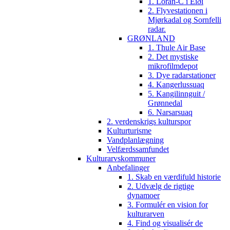
1. Loran-C i Eiði
2. Flyvestationen i
Mjørkadal og Sornfelli
radar.
GRØNLAND
1. Thule Air Base
2. Det mystiske
mikrofilmdepot
3. Dye radarstationer
4. Kangerlussuaq
5. Kangilinnguit /
Grønnedal
6. Narsarsuaq
2. verdenskrigs kulturspor
Kulturturisme
Vandplanlægning
Velfærdssamfundet
Kulturarvskommuner
Anbefalinger
1. Skab en værdifuld historie
2. Udvælg de rigtige
dynamoer
3. Formulér en vision for
kulturarven
4. Find og visualisér de