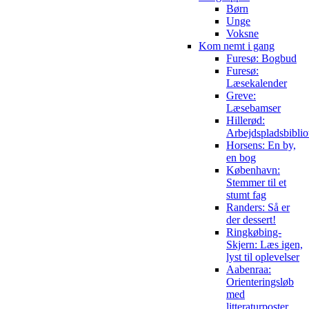
Børn
Unge
Voksne
Kom nemt i gang
Furesø: Bogbud
Furesø:
Læsekalender
Greve:
Læsebamser
Hillerød:
Arbejdspladsbiblio
Horsens: En by,
en bog
København:
Stemmer til et
stumt fag
Randers: Så er
der dessert!
Ringkøbing-
Skjern: Læs igen,
lyst til oplevelser
Aabenraa:
Orienteringsløb
med
litteraturposter