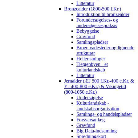
Litteratur
Bronzealder (1800-500 f.Kr.)
Introduktion til bronzealder
Forundersøgelses- og
undersøgelsespraksis
Bebyggelse
Gravfund
Samlingspladser
Broer, vadesteder og lignende
strukturer
Helleristninger
Tietgenbyen - et
kulturlandskab
Litteratur
Jernalder (ÆJ 500 f.Kr.-400 e.Kr. &
YJ 400-800 e.Kr.) & Vikingetid
(800-1050 e.Kr.)
Undersøgelse
Kulturlandskab -
landskabsorganisation
Samlings- og handelspladser
Forsvarsanlæg
Gravfund
Big Data-indsamling
Spredningskort