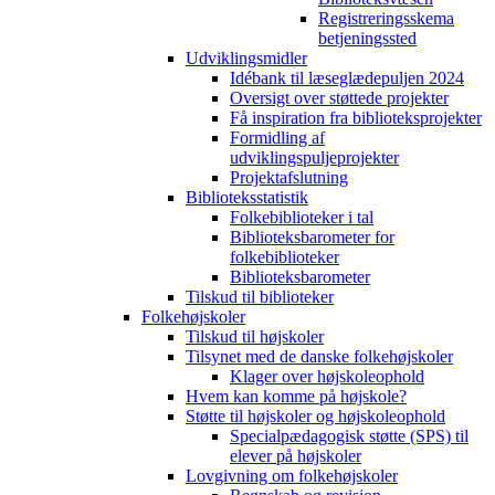
Registreringsskema
betjeningssted
Udviklingsmidler
Idébank til læseglædepuljen 2024
Oversigt over støttede projekter
Få inspiration fra biblioteksprojekter
Formidling af
udviklingspuljeprojekter
Projektafslutning
Biblioteksstatistik
Folkebiblioteker i tal
Biblioteksbarometer for
folkebiblioteker
Biblioteksbarometer
Tilskud til biblioteker
Folkehøjskoler
Tilskud til højskoler
Tilsynet med de danske folkehøjskoler
Klager over højskoleophold
Hvem kan komme på højskole?
Støtte til højskoler og højskoleophold
Specialpædagogisk støtte (SPS) til
elever på højskoler
Lovgivning om folkehøjskoler