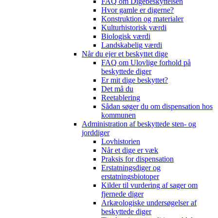
FAQ om Digebeskyttelsen
Hvor gamle er digerne?
Konstruktion og materialer
Kulturhistorisk værdi
Biologisk værdi
Landskabelig værdi
Når du ejer et beskyttet dige
FAQ om Ulovlige forhold på
beskyttede diger
Er mit dige beskyttet?
Det må du
Reetablering
Sådan søger du om dispensation hos
kommunen
Administration af beskyttede sten- og
jorddiger
Lovhistorien
Når et dige er væk
Praksis for dispensation
Erstatningsdiger og
erstatningsbiotoper
Kilder til vurdering af sager om
fjernede diger
Arkæologiske undersøgelser af
beskyttede diger