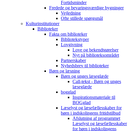
Fortidsminder
Fredede og bevaringsværdige bygninger
Vejledning
Ofte stillede spørgsmål
Kulturinstitutioner
Biblioteker
Fakta om biblioteker
Bibliotekstyper
Lovgivning
Love og bekendtgørelser
Nyt på biblioteksområdet
Partnerskaber
Nyhedsbrev til biblioteker
Børn og læsning
Børn og unges læseglæde
Call-tekst - Børn og unges
læseglæde
bogglad
Inspirationsmateriale til
BOGglad
Læselyst og læsefællesskaber for
børn i indskolingens fritidstilbud
Afslutning af programmet
Læselyst og læsefællesskaber
for børn i indskolingens