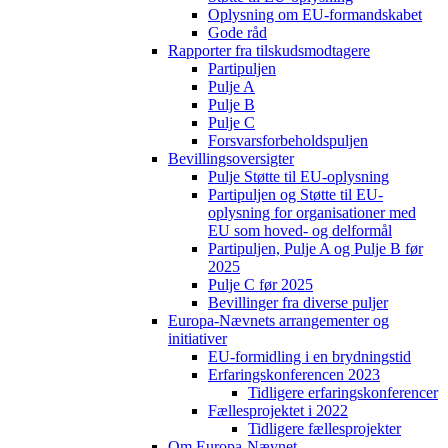
Oplysning om EU-formandskabet
Gode råd
Rapporter fra tilskudsmodtagere
Partipuljen
Pulje A
Pulje B
Pulje C
Forsvarsforbeholdspuljen
Bevillingsoversigter
Pulje Støtte til EU-oplysning
Partipuljen og Støtte til EU-
oplysning for organisationer med
EU som hoved- og delformål
Partipuljen, Pulje A og Pulje B før
2025
Pulje C før 2025
Bevillinger fra diverse puljer
Europa-Nævnets arrangementer og
initiativer
EU-formidling i en brydningstid
Erfaringskonferencen 2023
Tidligere erfaringskonferencer
Fællesprojektet i 2022
Tidligere fællesprojekter
Om Europa-Nævnet