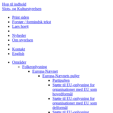
Hop til indhold
Slots- og Kulturstyrelsen
Print siden
Forstør / formindsk tekst
Laes hoejt
Nyheder
Om styrelsen
Kontakt
English
Områder
Folkeoplysning
Europa-Nævnet
Europa-Nævnets puljer
Partipuljen
Støtte til EU-oplysning for
organisationer med EU som
hovedformål
Støtte til EU-oplysning for
organisationer med EU som
delformål
Støtte til EU-oplysning