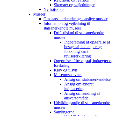
Regnskab og revision
Skemaer og vejledninger
Ny højskole
Museer
Om statsanerkendte og statslige museer
Information og vejledning til
statsanerkendte museer
Driftstilskud til statsanerkendte
museer
Indberetning af opgørelse af
besøgstal, indtægter og
forskning samt
revisorerklæring
Opgørelse af besøgstal, indtægter og
forskning
Krav og tilsyn
Museumsnævnet
Ansøg om statsanerkendelse
Ansøg om ændret
indplacering
Ansøg om ændring af
ansvarsområde
Udviklingspulje til statsanerkendte
museer
Samlingerne