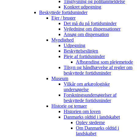
Tinglysning og politianmeldelse
Konkret udpegning
Beskyttede fortidsminder
Ejer / bruger
Det må du på fortidsminder
Vejledning om dispensationer
Ansøg om dispensation
Myndighed
Udpegning
Beskyttelseslinjen
Pleje af fortidsminder
Afbrænding som plejemetode
Tilsyn og håndhævelse af regler om
beskyttede fortidsminder
Museum
Vilkår om arkæologiske
undersøgelse
Forskningsundersøgelser af
beskyttede fortidsminder
Historie og temaer
Historien om loven
Danmarks oldtid i landskabet
Oplev stederne
Om Danmarks oldtid i
landskabet