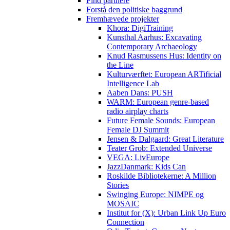
Find partnere
Forstå den politiske baggrund
Fremhævede projekter
Khora: DigiTraining
Kunsthal Aarhus: Excavating
Contemporary Archaeology
Knud Rasmussens Hus: Identity on
the Line
Kulturværftet: European ARTificial
Intelligence Lab
Aaben Dans: PUSH
WARM: European genre-based
radio airplay charts
Future Female Sounds: European
Female DJ Summit
Jensen & Dalgaard: Great Literature
Teater Grob: Extended Universe
VEGA: LivEurope
JazzDanmark: Kids Can
Roskilde Bibliotekerne: A Million
Stories
Swinging Europe: NIMPE og
MOSAIC
Institut for (X): Urban Link Up Euro
Connection