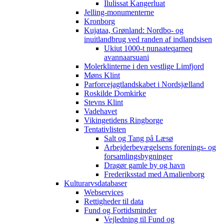
Ilulissat Kangerluat
Jelling-monumenterne
Kronborg
Kujataa, Grønland: Nordbo- og
inuitlandbrug ved randen af indlandsisen
Ukiut 1000-t nunaateqarneq
avannaarsuani
Molerklinterne i den vestlige Limfjord
Møns Klint
Parforcejagtlandskabet i Nordsjælland
Roskilde Domkirke
Stevns Klint
Vadehavet
Vikingetidens Ringborge
Tentativlisten
Salt og Tang på Læsø
Arbejderbevægelsens forenings- og
forsamlingsbygninger
Dragør gamle by og havn
Frederiksstad med Amalienborg
Kulturarvsdatabaser
Webservices
Rettigheder til data
Fund og Fortidsminder
Vejledning til Fund og