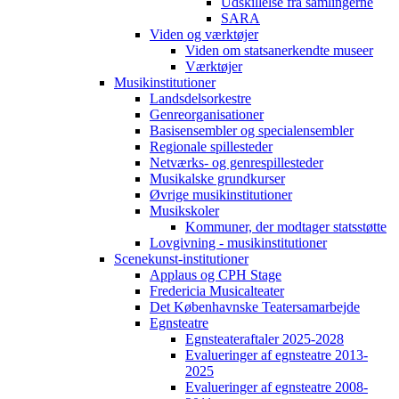
Udskillelse fra samlingerne
SARA
Viden og værktøjer
Viden om statsanerkendte museer
Værktøjer
Musikinstitutioner
Landsdelsorkestre
Genreorganisationer
Basisensembler og specialensembler
Regionale spillesteder
Netværks- og genrespillesteder
Musikalske grundkurser
Øvrige musikinstitutioner
Musikskoler
Kommuner, der modtager statsstøtte
Lovgivning - musikinstitutioner
Scenekunst-institutioner
Applaus og CPH Stage
Fredericia Musicalteater
Det Københavnske Teatersamarbejde
Egnsteatre
Egnsteateraftaler 2025-2028
Evalueringer af egnsteatre 2013-
2025
Evalueringer af egnsteatre 2008-