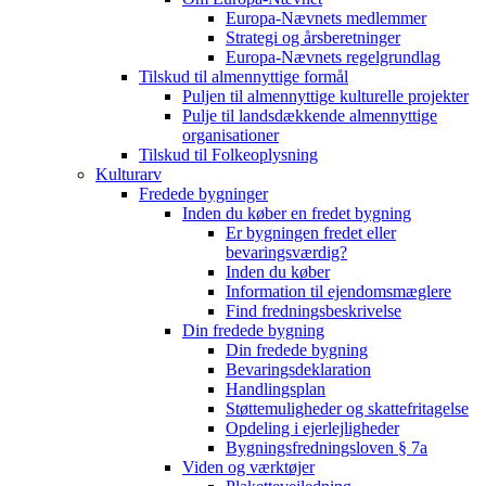
Europa-Nævnets medlemmer
Strategi og årsberetninger
Europa-Nævnets regelgrundlag
Tilskud til almennyttige formål
Puljen til almennyttige kulturelle projekter
Pulje til landsdækkende almennyttige
organisationer
Tilskud til Folkeoplysning
Kulturarv
Fredede bygninger
Inden du køber en fredet bygning
Er bygningen fredet eller
bevaringsværdig?
Inden du køber
Information til ejendomsmæglere
Find fredningsbeskrivelse
Din fredede bygning
Din fredede bygning
Bevaringsdeklaration
Handlingsplan
Støttemuligheder og skattefritagelse
Opdeling i ejerlejligheder
Bygningsfredningsloven § 7a
Viden og værktøjer