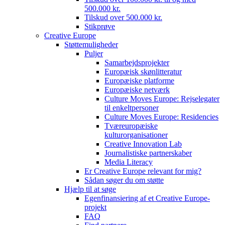
500.000 kr.
Tilskud over 500.000 kr.
Stikprøve
Creative Europe
Støttemuligheder
Puljer
Samarbejdsprojekter
Europæisk skønlitteratur
Europæiske platforme
Europæiske netværk
Culture Moves Europe: Rejselegater
til enkeltpersoner
Culture Moves Europe: Residencies
Tværeuropæiske
kulturorganisationer
Creative Innovation Lab
Journalistiske partnerskaber
Media Literacy
Er Creative Europe relevant for mig?
Sådan søger du om støtte
Hjælp til at søge
Egenfinansiering af et Creative Europe-
projekt
FAQ