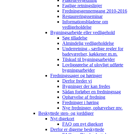
Plakettevejledning
Faglige retningslinjer
Fredningsgennemgang 2010-2016
Restaureringsseminar
Informationsbladene om
vedligeholdelse
Bygningsarbejde eller vedligehold
Søg tilladelse
Almindelig vedligeholdelse
Underretning - særlige regler for
badeværelser, køkkener m.m.
Tilskud til bygningsarbejder
Lovliggørelse af ulovligt udførte
bygningsarbejder
Fredningssager og høringer
Derfor freder vi
Bygninger der kan fredes
Sådan forløber en fredningssag
Ophævelse af fredning
Fredninger i høring
Nye fredninger, ophævelser mv.
Beskyttede sten- og jorddiger
Nyt digekort
FAQ om nyt digekort
Derfor er digerne beskyttede