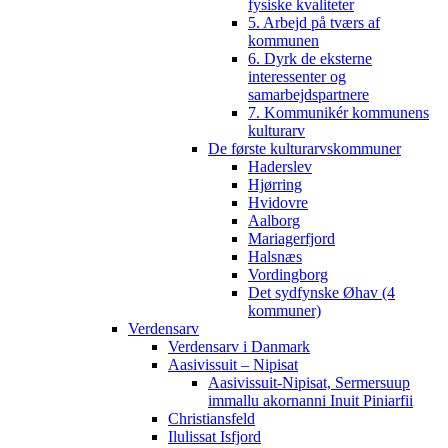
fysiske kvaliteter
5. Arbejd på tværs af
kommunen
6. Dyrk de eksterne
interessenter og
samarbejdspartnere
7. Kommunikér kommunens
kulturarv
De første kulturarvskommuner
Haderslev
Hjørring
Hvidovre
Aalborg
Mariagerfjord
Halsnæs
Vordingborg
Det sydfynske Øhav (4
kommuner)
Verdensarv
Verdensarv i Danmark
Aasivissuit – Nipisat
Aasivissuit-Nipisat, Sermersuup
immallu akornanni Inuit Piniarfii
Christiansfeld
Ilulissat Isfjord