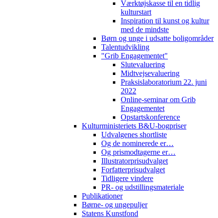
Værktøjskasse til en tidlig
kulturstart
Inspiration til kunst og kultur
med de mindste
Børn og unge i udsatte boligområder
Talentudvikling
"Grib Engagementet"
Slutevaluering
Midtvejsevaluering
Praksislaboratorium 22. juni
2022
Online-seminar om Grib
Engagementet
Opstartskonference
Kulturministeriets B&U-bogpriser
Udvalgenes shortliste
Og de nominerede er…
Og prismodtagerne er…
Illustratorprisudvalget
Forfatterprisudvalget
Tidligere vindere
PR- og udstillingsmateriale
Publikationer
Børne- og ungepuljer
Statens Kunstfond