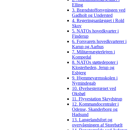
Elling
3. Brændstofforsyningen ved
Gadholt og Understed
4. Regeringsanlægget i Rold
Skov
5. NATOs hovedkvarter i
Finderup
6. Forsvarets hovedkvarterer i
Karup og Aarhus
7. Militærnægterlejren i
Kompedal
8. NATOs støttedepoter i
Klosterheden, Jerup og
Esbjerg
9. Hjemmeværnsskolen i
Nymindegab
10. Øvelsesterrænet ved
Oksbøl
11. Flyvestation Skrydstrup
12. Kommandocentraler i
Odense, Skanderborg og
Hadsund
13. Langelandsfort og
overvågningen af Storebælt