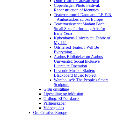
Odin Teatret: Caravan Next
Copenhagen Photo Festival:
Reconstruction of Identities
Teatercentrum i Danmark: T.E.E.N.
– Ambassadors across Europe
Teaterværkstedet Madam Bach:
Small Size, Performing Arts for
Early Years
Københavns Universitet: Fabric of
My Life
Odsherred Teater: I Will Be
Everything…
Aarhus Biblioteker og Aarhus
Universitet: Social Inclusive
Literature Operation
Levende Musik i Skolen:
Blackboard Music Project
Warehouse9: The People's Smart
Sculpture
Grøn omstilling
Ligestilling og inklusion
Ordbog: EU’sk-dansk
Partnerskaber
Videoguides
Om Creative Europe