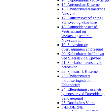
14. Depotområde ved Jyderup
15. Antvorskov Kaserne
16. Civilforsvarets kaserne i
Næstved
17. Luftrumsovervågning i
Stensved og Skovhuse
18. Luftmeldeposter på
Vestsjælland og
lavvarslingscentral i
Nykøbing F.
19. Stevnsfort og
overvågningen af Øresund
20. Københavns luftforsvar
ved Sigerslev og Ejbybro
21. Storkøbenhavns civile
beredskab
22. Sjælsmark Kaserne
23. Civilforsvarets
mobiliseringsstation i
Esbønderup
24. Efterretningsvæsenets
lytteposter ved Dueodde og
Sandagergård
25. Bornholms Værn
FÆRØERNE