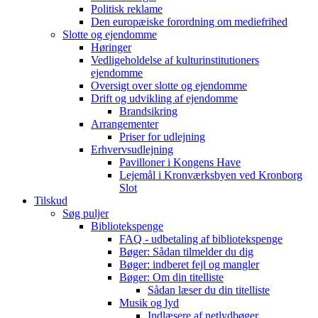
Politisk reklame
Den europæiske forordning om mediefrihed
Slotte og ejendomme
Høringer
Vedligeholdelse af kulturinstitutioners
ejendomme
Oversigt over slotte og ejendomme
Drift og udvikling af ejendomme
Brandsikring
Arrangementer
Priser for udlejning
Erhvervsudlejning
Pavilloner i Kongens Have
Lejemål i Kronværksbyen ved Kronborg
Slot
Tilskud
Søg puljer
Bibliotekspenge
FAQ - udbetaling af bibliotekspenge
Bøger: Sådan tilmelder du dig
Bøger: indberet fejl og mangler
Bøger: Om din titelliste
Sådan læser du din titelliste
Musik og lyd
Indlæsere af netlydbøger