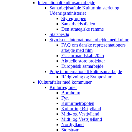
Internationalt kultursamarbejde
Samarbejdsaftale Kulturministeriet og
Udenrigsministeriet
Styregruppen
Samarbejdsaftalen
Den strategiske ramme
Statsbesøg
Styrelsens international arbejde med kultur
FAQ om danske repræsentationers
arbejde med film
EU-formandskab 2025
Aktuelle store projekter
Europæisk samarbejde
Pulje til internationalt kultursamarbejde
Rådgivning og Symposium
Kulturaftaler med kommuner
Kulturregioner
Bornholm
Fyn
Kulturmetropolen
Kulturring Østjylland
Midt- og Vestjylland
Midt- og Vestsjælland
Nordjylland
Storstrøm