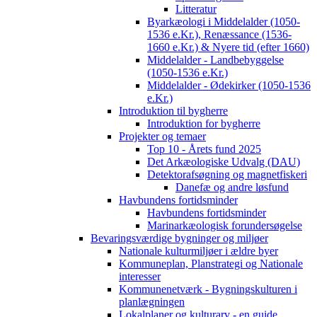
Litteratur
Byarkæologi i Middelalder (1050-
1536 e.Kr.), Renæssance (1536-
1660 e.Kr.) & Nyere tid (efter 1660)
Middelalder - Landbebyggelse
(1050-1536 e.Kr.)
Middelalder - Ødekirker (1050-1536
e.Kr.)
Introduktion til bygherre
Introduktion for bygherre
Projekter og temaer
Top 10 - Årets fund 2025
Det Arkæologiske Udvalg (DAU)
Detektorafsøgning og magnetfiskeri
Danefæ og andre løsfund
Havbundens fortidsminder
Havbundens fortidsminder
Marinarkæologisk forundersøgelse
Bevaringsværdige bygninger og miljøer
Nationale kulturmiljøer i ældre byer
Kommuneplan, Planstrategi og Nationale
interesser
Kommunenetværk - Bygningskulturen i
planlægningen
Lokalplaner og kulturarv - en guide