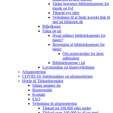
Sådan beregnes bibliotekspenge for
musik og lyd
Tilmeld nye titler
Vejledning til at finde korrekt link til
titel på bibliotek.dk
Billedkunst
Fakta og tal
Hvad udløser bibliotekspenge for
bøger?
Beregning af bibliotekspenge for
bøger
Om pointværdier for årets
udbetaling
Bibliotekspenge i tal
Lovgrundlag og klagevejledning
Afrapportering
COVID-19: hjælpepakker og afrapportering
Hjælp til Tilskudsportalen
Sådan ansøger du
Brugerguide
Kontakt
FAQ
Vejledning til afrapportering
Tilskud på 100.000 eller under
Tilskud over 100.000 kr. til og med