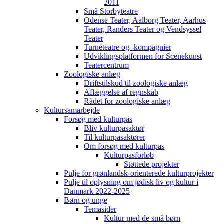
2011
Små Storbyteatre
Odense Teater, Aalborg Teater, Aarhus
Teater, Randers Teater og Vendsyssel
Teater
Turnéteatre og -kompagnier
Udviklingsplatformen for Scenekunst
Teatercentrum
Zoologiske anlæg
Driftstilskud til zoologiske anlæg
Aflæggelse af regnskab
Rådet for zoologiske anlæg
Kultursamarbejde
Forsøg med kulturpas
Bliv kulturpasaktør
Til kulturpasaktører
Om forsøg med kulturpas
Kulturpasforløb
Støttede projekter
Pulje for grønlandsk-orienterede kulturprojekter
Pulje til oplysning om jødisk liv og kultur i
Danmark 2022-2025
Børn og unge
Temasider
Kultur med de små børn