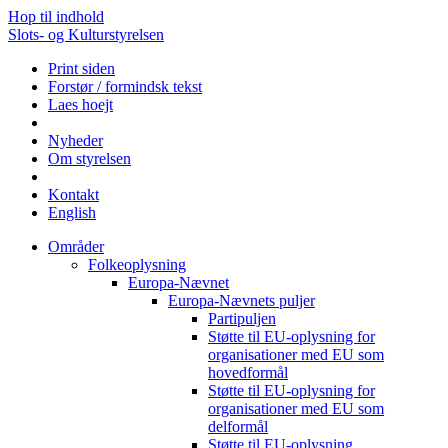
Hop til indhold
Slots- og Kulturstyrelsen
Print siden
Forstør / formindsk tekst
Laes hoejt
Nyheder
Om styrelsen
Kontakt
English
Områder
Folkeoplysning
Europa-Nævnet
Europa-Nævnets puljer
Partipuljen
Støtte til EU-oplysning for
organisationer med EU som
hovedformål
Støtte til EU-oplysning for
organisationer med EU som
delformål
Støtte til EU-oplysning