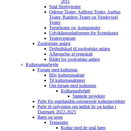
2011
Små Storbyteatre
Odense Teater, Aalborg Teater, Aarhus
Teater, Randers Teater og Vendsyssel
Teater
Turnéteatre og -kompagnier
Udviklingsplatformen for Scenekunst
Teatercentrum
Zoologiske anlæg
Driftstilskud til zoologiske anlæg
Aflæggelse af regnskab
Rådet for zoologiske anlæg
Kultursamarbejde
Forsøg med kulturpas
Bliv kulturpasaktør
Til kulturpasaktører
Om forsøg med kulturpas
Kulturpasforløb
Støttede projekter
Pulje for grønlandsk-orienterede kulturprojekter
Pulje til oplysning om jødisk liv og kultur i
Danmark 2022-2025
Børn og unge
Temasider
Kultur med de små børn