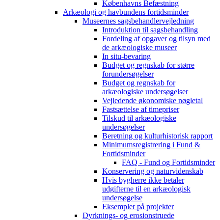
Københavns Befæstning
Arkæologi og havbundens fortidsminder
Museernes sagsbehandlervejledning
Introduktion til sagsbehandling
Fordeling af opgaver og tilsyn med
de arkæologiske museer
In situ-bevaring
Budget og regnskab for større
forundersøgelser
Budget og regnskab for
arkæologiske undersøgelser
Vejledende økonomiske nøgletal
Fastsættelse af timepriser
Tilskud til arkæologiske
undersøgelser
Beretning og kulturhistorisk rapport
Minimumsregistrering i Fund &
Fortidsminder
FAQ - Fund og Fortidsminder
Konservering og naturvidenskab
Hvis bygherre ikke betaler
udgifterne til en arkæologisk
undersøgelse
Eksempler på projekter
Dyrknings- og erosionstruede