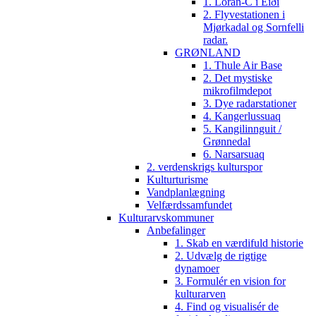
1. Loran-C i Eiði
2. Flyvestationen i
Mjørkadal og Sornfelli
radar.
GRØNLAND
1. Thule Air Base
2. Det mystiske
mikrofilmdepot
3. Dye radarstationer
4. Kangerlussuaq
5. Kangilinnguit /
Grønnedal
6. Narsarsuaq
2. verdenskrigs kulturspor
Kulturturisme
Vandplanlægning
Velfærdssamfundet
Kulturarvskommuner
Anbefalinger
1. Skab en værdifuld historie
2. Udvælg de rigtige
dynamoer
3. Formulér en vision for
kulturarven
4. Find og visualisér de