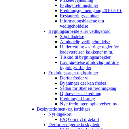
Plakettevejledning
Faglige retningslinjer
Fredningsgennemgang 2010-2016
Restaureringsseminar
Informationsbladene om
vedligeholdelse
Bygningsarbejde eller vedligehold
Søg tilladelse
Almindelig vedligeholdelse
Underretning - særlige regler for
badeværelser, køkkener m.m.
Tilskud til bygningsarbejder
Lovliggørelse af ulovligt udførte
bygningsarbejder
Fredningssager og høringer
Derfor freder vi
Bygninger der kan fredes
Sådan forløber en fredningssag
Ophævelse af fredning
Fredninger i høring
Nye fredninger, ophævelser mv.
Beskyttede sten- og jorddiger
Nyt digekort
FAQ om nyt digekort
Derfor er digerne beskyttede