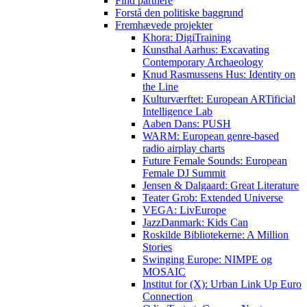
Find partnere
Forstå den politiske baggrund
Fremhævede projekter
Khora: DigiTraining
Kunsthal Aarhus: Excavating
Contemporary Archaeology
Knud Rasmussens Hus: Identity on
the Line
Kulturværftet: European ARTificial
Intelligence Lab
Aaben Dans: PUSH
WARM: European genre-based
radio airplay charts
Future Female Sounds: European
Female DJ Summit
Jensen & Dalgaard: Great Literature
Teater Grob: Extended Universe
VEGA: LivEurope
JazzDanmark: Kids Can
Roskilde Bibliotekerne: A Million
Stories
Swinging Europe: NIMPE og
MOSAIC
Institut for (X): Urban Link Up Euro
Connection