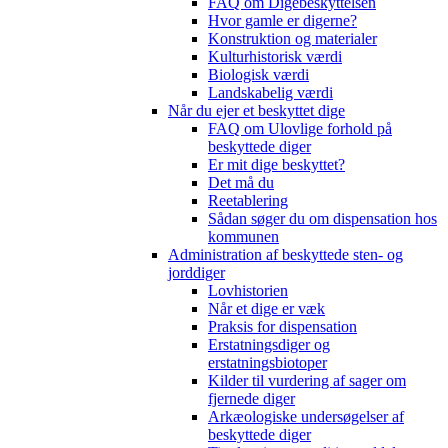
FAQ om Digebeskyttelsen
Hvor gamle er digerne?
Konstruktion og materialer
Kulturhistorisk værdi
Biologisk værdi
Landskabelig værdi
Når du ejer et beskyttet dige
FAQ om Ulovlige forhold på
beskyttede diger
Er mit dige beskyttet?
Det må du
Reetablering
Sådan søger du om dispensation hos
kommunen
Administration af beskyttede sten- og
jorddiger
Lovhistorien
Når et dige er væk
Praksis for dispensation
Erstatningsdiger og
erstatningsbiotoper
Kilder til vurdering af sager om
fjernede diger
Arkæologiske undersøgelser af
beskyttede diger