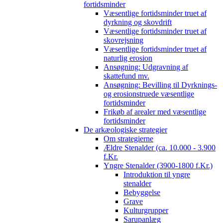
fortidsminder
Væsentlige fortidsminder truet af
dyrkning og skovdrift
Væsentlige fortidsminder truet af
skovrejsning
Væsentlige fortidsminder truet af
naturlig erosion
Ansøgning: Udgravning af
skattefund mv.
Ansøgning: Bevilling til Dyrknings-
og erosionstruede væsentlige
fortidsminder
Frikøb af arealer med væsentlige
fortidsminder
De arkæologiske strategier
Om strategierne
Ældre Stenalder (ca. 10.000 - 3.900
f.Kr.
Yngre Stenalder (3900-1800 f.Kr.)
Introduktion til yngre
stenalder
Bebyggelse
Grave
Kulturgrupper
Sarupanlæg