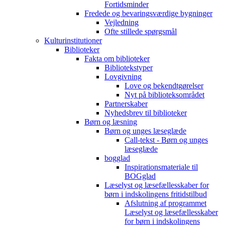
Fortidsminder
Fredede og bevaringsværdige bygninger
Vejledning
Ofte stillede spørgsmål
Kulturinstitutioner
Biblioteker
Fakta om biblioteker
Bibliotekstyper
Lovgivning
Love og bekendtgørelser
Nyt på biblioteksområdet
Partnerskaber
Nyhedsbrev til biblioteker
Børn og læsning
Børn og unges læseglæde
Call-tekst - Børn og unges
læseglæde
bogglad
Inspirationsmateriale til
BOGglad
Læselyst og læsefællesskaber for
børn i indskolingens fritidstilbud
Afslutning af programmet
Læselyst og læsefællesskaber
for børn i indskolingens