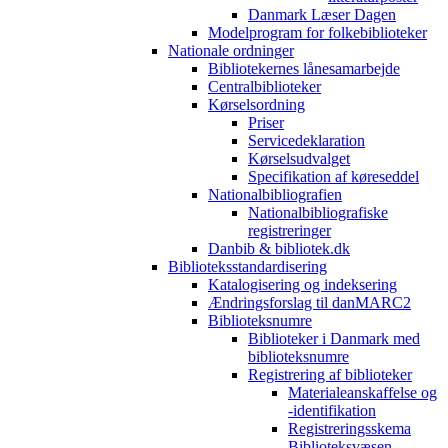
Danmark Læser Dagen
Modelprogram for folkebiblioteker
Nationale ordninger
Bibliotekernes lånesamarbejde
Centralbiblioteker
Kørselsordning
Priser
Servicedeklaration
Kørselsudvalget
Specifikation af køreseddel
Nationalbibliografien
Nationalbibliografiske
registreringer
Danbib & bibliotek.dk
Biblioteksstandardisering
Katalogisering og indeksering
Ændringsforslag til danMARC2
Biblioteksnumre
Biblioteker i Danmark med
biblioteksnumre
Registrering af biblioteker
Materialeanskaffelse og
-identifikation
Registreringsskema
Biblioteksvæsen