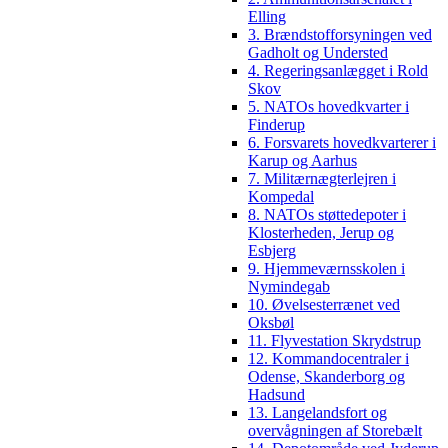
Elling
3. Brændstofforsyningen ved
Gadholt og Understed
4. Regeringsanlægget i Rold
Skov
5. NATOs hovedkvarter i
Finderup
6. Forsvarets hovedkvarterer i
Karup og Aarhus
7. Militærnægterlejren i
Kompedal
8. NATOs støttedepoter i
Klosterheden, Jerup og
Esbjerg
9. Hjemmeværnsskolen i
Nymindegab
10. Øvelsesterrænet ved
Oksbøl
11. Flyvestation Skrydstrup
12. Kommandocentraler i
Odense, Skanderborg og
Hadsund
13. Langelandsfort og
overvågningen af Storebælt