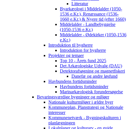
Litteratur
Byarkæologi i Middelalder (1050-
1536 e.Kr.), Renæssance (1536-
1660 e.Kr.) & Nyere tid (efter 1660)
Middelalder - Landbebyggelse
(1050-1536 e.Kr.)
Middelalder - Ødekirker (1050-1536
e.Kr.)
Introduktion til bygherre
Introduktion for bygherre
Projekter og temaer
Top 10 - Årets fund 2025
Det Arkæologiske Udvalg (DAU)
Detektorafsøgning og magnetfiskeri
Danefæ og andre løsfund
Havbundens fortidsminder
Havbundens fortidsminder
Marinarkæologisk forundersøgelse
Bevaringsværdige bygninger og miljøer
Nationale kulturmiljøer i ældre byer
Kommuneplan, Planstrategi og Nationale
interesser
Kommunenetværk - Bygningskulturen i
planlægningen
Lokalplaner og kulturarv - en guide