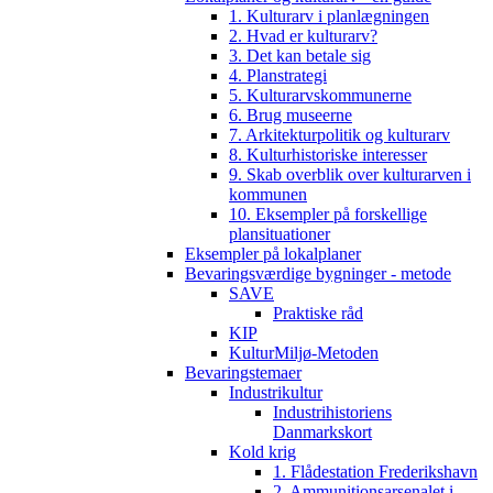
1. Kulturarv i planlægningen
2. Hvad er kulturarv?
3. Det kan betale sig
4. Planstrategi
5. Kulturarvskommunerne
6. Brug museerne
7. Arkitekturpolitik og kulturarv
8. Kulturhistoriske interesser
9. Skab overblik over kulturarven i
kommunen
10. Eksempler på forskellige
plansituationer
Eksempler på lokalplaner
Bevaringsværdige bygninger - metode
SAVE
Praktiske råd
KIP
KulturMiljø-Metoden
Bevaringstemaer
Industrikultur
Industrihistoriens
Danmarkskort
Kold krig
1. Flådestation Frederikshavn
2. Ammunitionsarsenalet i