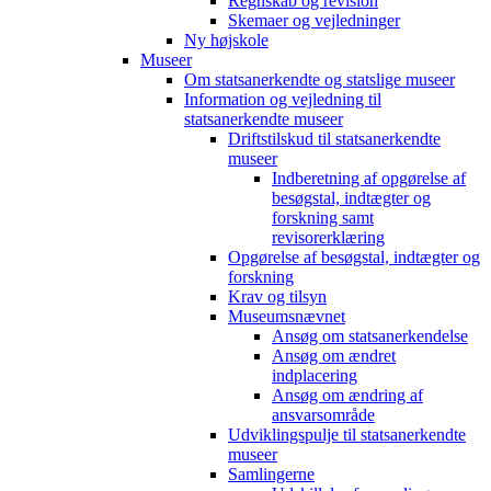
Regnskab og revision
Skemaer og vejledninger
Ny højskole
Museer
Om statsanerkendte og statslige museer
Information og vejledning til
statsanerkendte museer
Driftstilskud til statsanerkendte
museer
Indberetning af opgørelse af
besøgstal, indtægter og
forskning samt
revisorerklæring
Opgørelse af besøgstal, indtægter og
forskning
Krav og tilsyn
Museumsnævnet
Ansøg om statsanerkendelse
Ansøg om ændret
indplacering
Ansøg om ændring af
ansvarsområde
Udviklingspulje til statsanerkendte
museer
Samlingerne