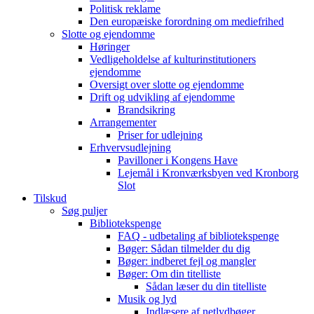
Politisk reklame
Den europæiske forordning om mediefrihed
Slotte og ejendomme
Høringer
Vedligeholdelse af kulturinstitutioners
ejendomme
Oversigt over slotte og ejendomme
Drift og udvikling af ejendomme
Brandsikring
Arrangementer
Priser for udlejning
Erhvervsudlejning
Pavilloner i Kongens Have
Lejemål i Kronværksbyen ved Kronborg
Slot
Tilskud
Søg puljer
Bibliotekspenge
FAQ - udbetaling af bibliotekspenge
Bøger: Sådan tilmelder du dig
Bøger: indberet fejl og mangler
Bøger: Om din titelliste
Sådan læser du din titelliste
Musik og lyd
Indlæsere af netlydbøger