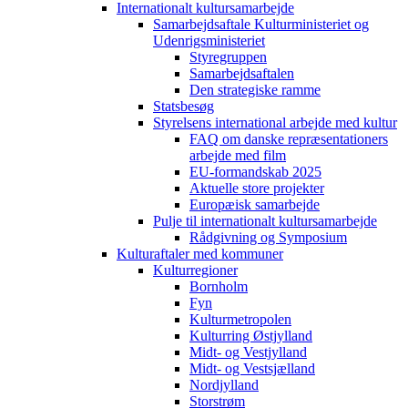
Internationalt kultursamarbejde
Samarbejdsaftale Kulturministeriet og
Udenrigsministeriet
Styregruppen
Samarbejdsaftalen
Den strategiske ramme
Statsbesøg
Styrelsens international arbejde med kultur
FAQ om danske repræsentationers
arbejde med film
EU-formandskab 2025
Aktuelle store projekter
Europæisk samarbejde
Pulje til internationalt kultursamarbejde
Rådgivning og Symposium
Kulturaftaler med kommuner
Kulturregioner
Bornholm
Fyn
Kulturmetropolen
Kulturring Østjylland
Midt- og Vestjylland
Midt- og Vestsjælland
Nordjylland
Storstrøm