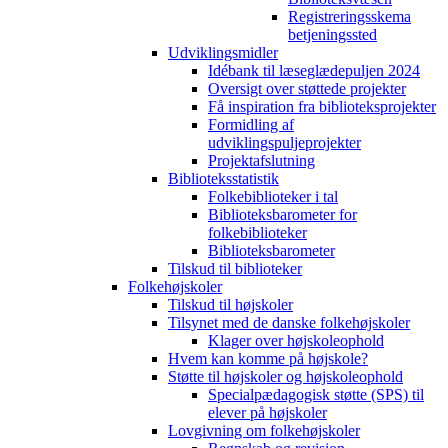
Registreringsskema
betjeningssted
Udviklingsmidler
Idébank til læseglædepuljen 2024
Oversigt over støttede projekter
Få inspiration fra biblioteksprojekter
Formidling af
udviklingspuljeprojekter
Projektafslutning
Biblioteksstatistik
Folkebiblioteker i tal
Biblioteksbarometer for
folkebiblioteker
Biblioteksbarometer
Tilskud til biblioteker
Folkehøjskoler
Tilskud til højskoler
Tilsynet med de danske folkehøjskoler
Klager over højskoleophold
Hvem kan komme på højskole?
Støtte til højskoler og højskoleophold
Specialpædagogisk støtte (SPS) til
elever på højskoler
Lovgivning om folkehøjskoler