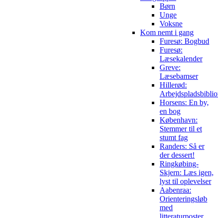
Børn
Unge
Voksne
Kom nemt i gang
Furesø: Bogbud
Furesø:
Læsekalender
Greve:
Læsebamser
Hillerød:
Arbejdspladsbiblio
Horsens: En by,
en bog
København:
Stemmer til et
stumt fag
Randers: Så er
der dessert!
Ringkøbing-
Skjern: Læs igen,
lyst til oplevelser
Aabenraa:
Orienteringsløb
med
litteraturposter