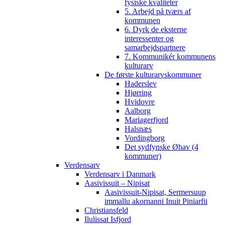
fysiske kvaliteter
5. Arbejd på tværs af
kommunen
6. Dyrk de eksterne
interessenter og
samarbejdspartnere
7. Kommunikér kommunens
kulturarv
De første kulturarvskommuner
Haderslev
Hjørring
Hvidovre
Aalborg
Mariagerfjord
Halsnæs
Vordingborg
Det sydfynske Øhav (4
kommuner)
Verdensarv
Verdensarv i Danmark
Aasivissuit – Nipisat
Aasivissuit-Nipisat, Sermersuup
immallu akornanni Inuit Piniarfii
Christiansfeld
Ilulissat Isfjord