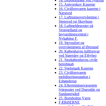
14. Depotområde ved Jyderup
15. Antvorskov Kaserne
16. Civilforsvarets kaserne i
Næstved
17. Luftrumsovervågning i
Stensved og Skovhuse
18. Luftmeldeposter på
Vestsjælland og
lavvarslingscentral i
Nykøbing F.
19. Stevnsfort og
overvågningen af Øresund
20. Københavns luftforsvar
ved Sigerslev og Ejbybro
21. Storkøbenhavns civile
beredskab
22. Sjælsmark Kaserne
23. Civilforsvarets
mobiliseringsstation i
Esbønderup
24. Efterretningsvæsenets
lytteposter ved Dueodde og
Sandagergård
25. Bornholms Værn
FÆRØERNE