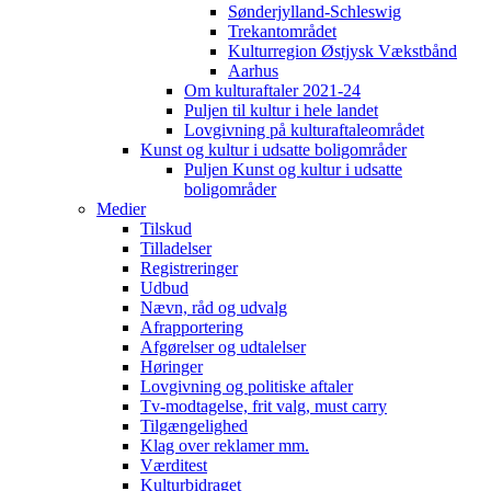
Sønderjylland-Schleswig
Trekantområdet
Kulturregion Østjysk Vækstbånd
Aarhus
Om kulturaftaler 2021-24
Puljen til kultur i hele landet
Lovgivning på kulturaftaleområdet
Kunst og kultur i udsatte boligområder
Puljen Kunst og kultur i udsatte
boligområder
Medier
Tilskud
Tilladelser
Registreringer
Udbud
Nævn, råd og udvalg
Afrapportering
Afgørelser og udtalelser
Høringer
Lovgivning og politiske aftaler
Tv-modtagelse, frit valg, must carry
Tilgængelighed
Klag over reklamer mm.
Værditest
Kulturbidraget