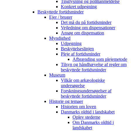
Tinglysning og politianmeldelse
Konkret udpegning
Beskyttede fortidsminder
Ejer / bruger
Det må du på fortidsminder
Vejledning om dispensationer
Ansøg om dispensation
Myndighed
Udpegning
Beskyttelseslinjen
Pleje af fortidsminder
Afbrænding som plejemetode
Tilsyn og håndhævelse af regler om
beskyttede fortidsminder
Museum
Vilkår om arkæologiske
undersøgelse
Forskningsundersøgelser af
beskyttede fortidsminder
Historie og temaer
Historien om loven
Danmarks oldtid i landskabet
Oplev stederne
Om Danmarks oldtid i
landskabet