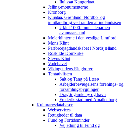
Ilulissat Kangerluat
Jelling-monumenterne
Kronborg
Kujataa, Grønland: Nordbo- og
inuitlandbrug ved randen af indlandsisen
Ukiut 1000-t nunaateqarneq
avannaarsuani
Molerklinterne i den vestlige Limfjord
Møns Klint
Parforcejagtlandskabet i Nordsjælland
Roskilde Domkirke
Stevns Klint
Vadehavet
Vikingetidens Ringborge
Tentativlisten
Salt og Tang på Læsø
Arbejderbevægelsens forenings- og
forsamlingsbygninger
Dragør gamle by og havn
Frederiksstad med Amalienborg
Kulturarvsdatabaser
Webservices
Rettigheder til data
Fund og Fortidsminder
Vejledning til Fund og