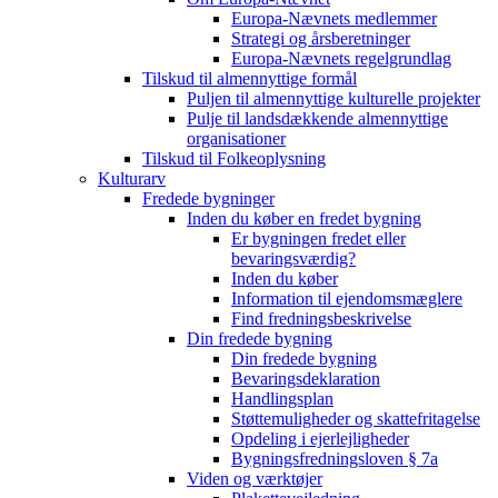
Europa-Nævnets medlemmer
Strategi og årsberetninger
Europa-Nævnets regelgrundlag
Tilskud til almennyttige formål
Puljen til almennyttige kulturelle projekter
Pulje til landsdækkende almennyttige
organisationer
Tilskud til Folkeoplysning
Kulturarv
Fredede bygninger
Inden du køber en fredet bygning
Er bygningen fredet eller
bevaringsværdig?
Inden du køber
Information til ejendomsmæglere
Find fredningsbeskrivelse
Din fredede bygning
Din fredede bygning
Bevaringsdeklaration
Handlingsplan
Støttemuligheder og skattefritagelse
Opdeling i ejerlejligheder
Bygningsfredningsloven § 7a
Viden og værktøjer