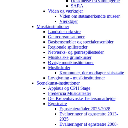
Udskillelse fra samlingerne
SARA
Viden og værktøjer
Viden om statsanerkendte museer
Værktøjer
Musikinstitutioner
Landsdelsorkestre
Genreorganisationer
Basisensembler og specialensembler
Regionale spillesteder
Netværks- og genrespillesteder
Musikalske grundkurser
Øvrige musikinstitutioner
Musikskoler
Kommuner, der modtager statsstøtte
Lovgivning - musikinstitutioner
Scenekunst-institutioner
Applaus og CPH Stage
Fredericia Musicalteater
Det Københavnske Teatersamarbejde
Egnsteatre
Egnsteateraftaler 2025-2028
Evalueringer af egnsteatre 2013-
2025
Evalueringer af egnsteatre 2008-