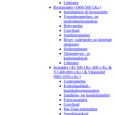
Litteratur
Bronzealder (1800-500 f.Kr.)
Introduktion til bronzealder
Forundersøgelses- og
undersøgelsespraksis
Bebyggelse
Gravfund
Samlingspladser
Broer, vadesteder og lignende
strukturer
Helleristninger
Tietgenbyen - et
kulturlandskab
Litteratur
Jernalder (ÆJ 500 f.Kr.-400 e.Kr. &
YJ 400-800 e.Kr.) & Vikingetid
(800-1050 e.Kr.)
Undersøgelse
Kulturlandskab -
landskabsorganisation
Samlings- og handelspladser
Forsvarsanlæg
Gravfund
Big Data-indsamling
Spredningskort