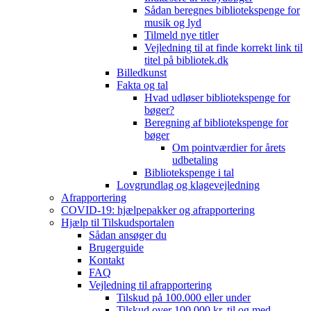
Sådan beregnes bibliotekspenge for
musik og lyd
Tilmeld nye titler
Vejledning til at finde korrekt link til
titel på bibliotek.dk
Billedkunst
Fakta og tal
Hvad udløser bibliotekspenge for
bøger?
Beregning af bibliotekspenge for
bøger
Om pointværdier for årets
udbetaling
Bibliotekspenge i tal
Lovgrundlag og klagevejledning
Afrapportering
COVID-19: hjælpepakker og afrapportering
Hjælp til Tilskudsportalen
Sådan ansøger du
Brugerguide
Kontakt
FAQ
Vejledning til afrapportering
Tilskud på 100.000 eller under
Tilskud over 100.000 kr. til og med