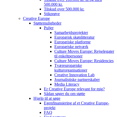
500.000 kr.
Tilskud over 500.000 kr.
Stikprøve
Creative Europe
Støttemuligheder
Puljer
Samarbejdsprojekter
Europæisk skønlitteratur
Europæiske platforme
Europæiske netværk
Culture Moves Europe: Rejselegater
til enkeltpersoner
Culture Moves Europe: Residencies
Tværeuropæiske
kulturorganisationer
Creative Innovation Lab
Journalistiske partnerskaber
Media Literacy
Er Creative Europe relevant for mig?
Sådan søger du om støtte
Hjælp til at søge
Egenfinansiering af et Creative Europe-
projekt
FAQ