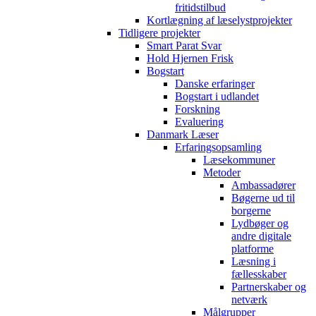
fritidstilbud
Kortlægning af læselystprojekter
Tidligere projekter
Smart Parat Svar
Hold Hjernen Frisk
Bogstart
Danske erfaringer
Bogstart i udlandet
Forskning
Evaluering
Danmark Læser
Erfaringsopsamling
Læsekommuner
Metoder
Ambassadører
Bøgerne ud til
borgerne
Lydbøger og
andre digitale
platforme
Læsning i
fællesskaber
Partnerskaber og
netværk
Målgrupper