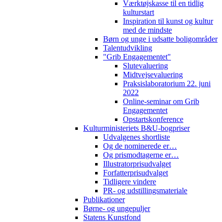
Værktøjskasse til en tidlig
kulturstart
Inspiration til kunst og kultur
med de mindste
Børn og unge i udsatte boligområder
Talentudvikling
"Grib Engagementet"
Slutevaluering
Midtvejsevaluering
Praksislaboratorium 22. juni
2022
Online-seminar om Grib
Engagementet
Opstartskonference
Kulturministeriets B&U-bogpriser
Udvalgenes shortliste
Og de nominerede er…
Og prismodtagerne er…
Illustratorprisudvalget
Forfatterprisudvalget
Tidligere vindere
PR- og udstillingsmateriale
Publikationer
Børne- og ungepuljer
Statens Kunstfond