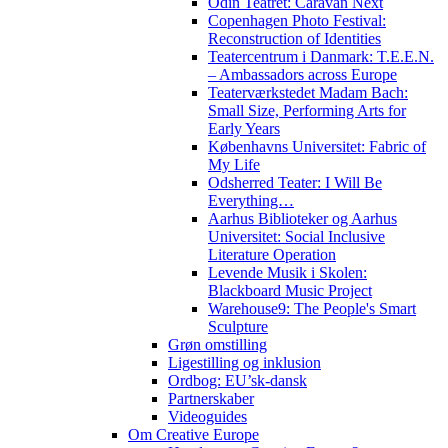
Odin Teatret: Caravan Next
Copenhagen Photo Festival:
Reconstruction of Identities
Teatercentrum i Danmark: T.E.E.N.
– Ambassadors across Europe
Teaterværkstedet Madam Bach:
Small Size, Performing Arts for
Early Years
Københavns Universitet: Fabric of
My Life
Odsherred Teater: I Will Be
Everything…
Aarhus Biblioteker og Aarhus
Universitet: Social Inclusive
Literature Operation
Levende Musik i Skolen:
Blackboard Music Project
Warehouse9: The People's Smart
Sculpture
Grøn omstilling
Ligestilling og inklusion
Ordbog: EU’sk-dansk
Partnerskaber
Videoguides
Om Creative Europe