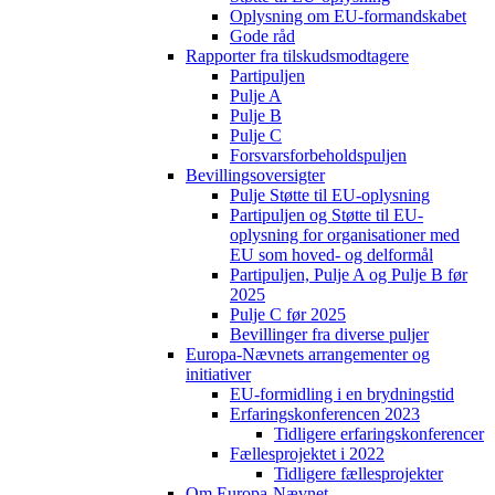
Oplysning om EU-formandskabet
Gode råd
Rapporter fra tilskudsmodtagere
Partipuljen
Pulje A
Pulje B
Pulje C
Forsvarsforbeholdspuljen
Bevillingsoversigter
Pulje Støtte til EU-oplysning
Partipuljen og Støtte til EU-
oplysning for organisationer med
EU som hoved- og delformål
Partipuljen, Pulje A og Pulje B før
2025
Pulje C før 2025
Bevillinger fra diverse puljer
Europa-Nævnets arrangementer og
initiativer
EU-formidling i en brydningstid
Erfaringskonferencen 2023
Tidligere erfaringskonferencer
Fællesprojektet i 2022
Tidligere fællesprojekter
Om Europa-Nævnet