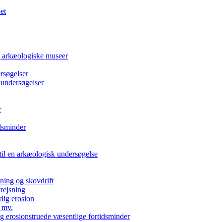
et
e arkæologiske museer
rsøgelser
 undersøgelser
r
dsminder
 til en arkæologisk undersøgelse
kning og skovdrift
vrejsning
rlig erosion
 mv.
g erosionstruede væsentlige fortidsminder