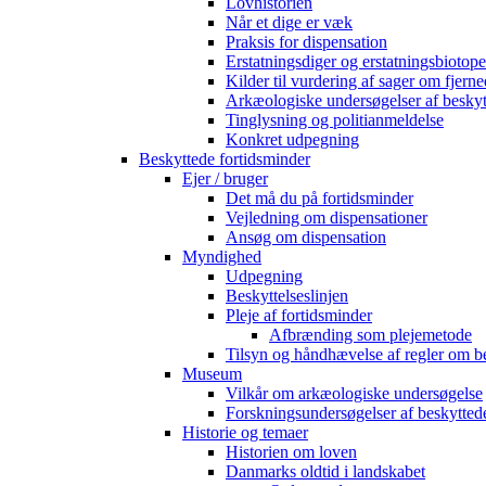
Lovhistorien
Når et dige er væk
Praksis for dispensation
Erstatningsdiger og erstatningsbiotope
Kilder til vurdering af sager om fjerne
Arkæologiske undersøgelser af beskyt
Tinglysning og politianmeldelse
Konkret udpegning
Beskyttede fortidsminder
Ejer / bruger
Det må du på fortidsminder
Vejledning om dispensationer
Ansøg om dispensation
Myndighed
Udpegning
Beskyttelseslinjen
Pleje af fortidsminder
Afbrænding som plejemetode
Tilsyn og håndhævelse af regler om b
Museum
Vilkår om arkæologiske undersøgelse
Forskningsundersøgelser af beskytted
Historie og temaer
Historien om loven
Danmarks oldtid i landskabet