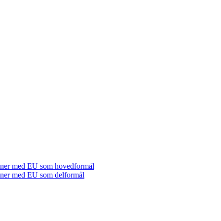
tioner med EU som hovedformål
tioner med EU som delformål