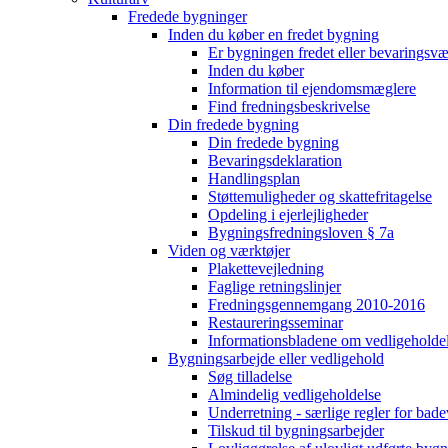
Fredede bygninger
Inden du køber en fredet bygning
Er bygningen fredet eller bevaringsv
Inden du køber
Information til ejendomsmæglere
Find fredningsbeskrivelse
Din fredede bygning
Din fredede bygning
Bevaringsdeklaration
Handlingsplan
Støttemuligheder og skattefritagelse
Opdeling i ejerlejligheder
Bygningsfredningsloven § 7a
Viden og værktøjer
Plakettevejledning
Faglige retningslinjer
Fredningsgennemgang 2010-2016
Restaureringsseminar
Informationsbladene om vedligeholde
Bygningsarbejde eller vedligehold
Søg tilladelse
Almindelig vedligeholdelse
Underretning - særlige regler for bad
Tilskud til bygningsarbejder