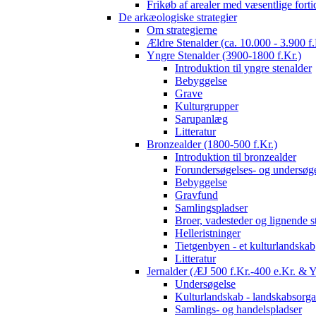
Frikøb af arealer med væsentlige fort
De arkæologiske strategier
Om strategierne
Ældre Stenalder (ca. 10.000 - 3.900 f.
Yngre Stenalder (3900-1800 f.Kr.)
Introduktion til yngre stenalder
Bebyggelse
Grave
Kulturgrupper
Sarupanlæg
Litteratur
Bronzealder (1800-500 f.Kr.)
Introduktion til bronzealder
Forundersøgelses- og undersøge
Bebyggelse
Gravfund
Samlingspladser
Broer, vadesteder og lignende s
Helleristninger
Tietgenbyen - et kulturlandskab
Litteratur
Jernalder (ÆJ 500 f.Kr.-400 e.Kr. & 
Undersøgelse
Kulturlandskab - landskabsorga
Samlings- og handelspladser