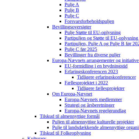
Pulje A
Pulje B
Pulje C
Forsvarsforbeholdspuljen
Bevillingsoversigter
Pulje Støtte til EU-oplysning
Partipuljen og Støtte til EU-oplysni
Partipuljen, Pulje A og Pulje B før 20
Pulje C før 2025
Bevillinger fra diverse puljer
Europa-Nævnets arrangementer og initiative
EU-formidling i en brydningstid
Erfaringskonferencen 2023
Tidligere erfaringskonferencer
Fællesprojektet i 2022
Tidligere fællesprojekter
Om Europa-Nævnet
Europa-Nævnets medlemmer
Strategi og årsberetninger
Europa-Nævnets regelgrundlag
Tilskud til almennyttige formål
Puljen til almennyttige kulturelle projekter
Pulje til landsdækkende almennyttige organi
Tilskud til Folkeoplysning
Kulturarv