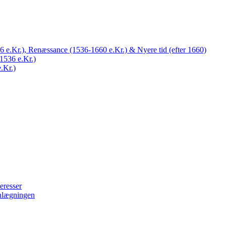
 e.Kr.), Renæssance (1536-1660 e.Kr.) & Nyere tid (efter 1660)
1536 e.Kr.)
.Kr.)
eresser
nlægningen