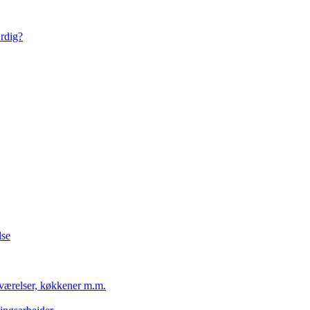
ærdig?
lse
eværelser, køkkener m.m.