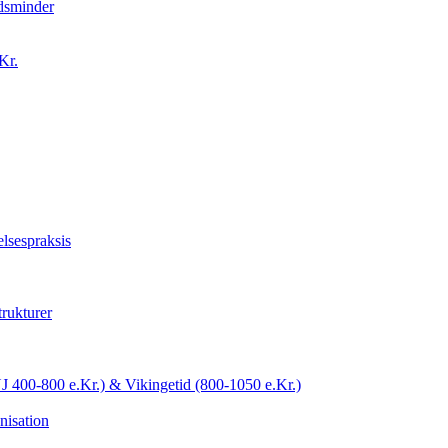
idsminder
Kr.
lsespraksis
trukturer
YJ 400-800 e.Kr.) & Vikingetid (800-1050 e.Kr.)
nisation