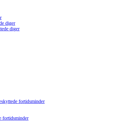
r
de diger
tede diger
eskyttede fortidsminder
e fortidsminder