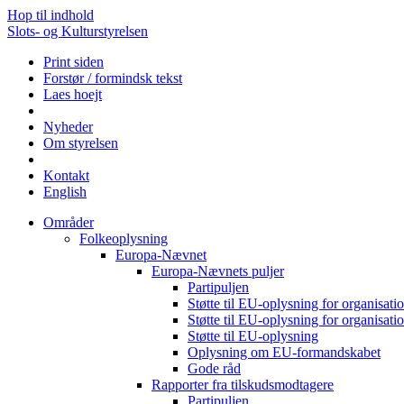
Hop til indhold
Slots- og Kulturstyrelsen
Print siden
Forstør / formindsk tekst
Laes hoejt
Nyheder
Om styrelsen
Kontakt
English
Områder
Folkeoplysning
Europa-Nævnet
Europa-Nævnets puljer
Partipuljen
Støtte til EU-oplysning for organisa
Støtte til EU-oplysning for organisa
Støtte til EU-oplysning
Oplysning om EU-formandskabet
Gode råd
Rapporter fra tilskudsmodtagere
Partipuljen