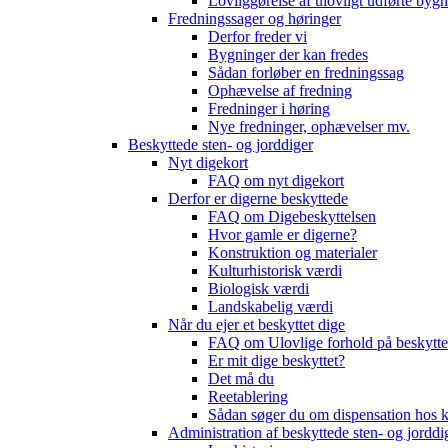
Lovliggørelse af ulovligt udførte byg
Fredningssager og høringer
Derfor freder vi
Bygninger der kan fredes
Sådan forløber en fredningssag
Ophævelse af fredning
Fredninger i høring
Nye fredninger, ophævelser mv.
Beskyttede sten- og jorddiger
Nyt digekort
FAQ om nyt digekort
Derfor er digerne beskyttede
FAQ om Digebeskyttelsen
Hvor gamle er digerne?
Konstruktion og materialer
Kulturhistorisk værdi
Biologisk værdi
Landskabelig værdi
Når du ejer et beskyttet dige
FAQ om Ulovlige forhold på beskytte
Er mit dige beskyttet?
Det må du
Reetablering
Sådan søger du om dispensation ho
Administration af beskyttede sten- og jorddi