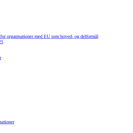
ng for organisationer med EU som hoved- og delformål
25
r
sationer