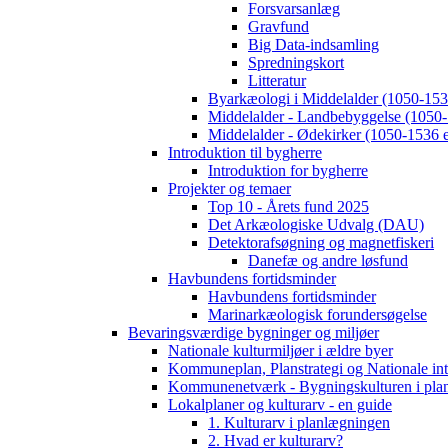
Forsvarsanlæg
Gravfund
Big Data-indsamling
Spredningskort
Litteratur
Byarkæologi i Middelalder (1050-1536
Middelalder - Landbebyggelse (1050-
Middelalder - Ødekirker (1050-1536 e
Introduktion til bygherre
Introduktion for bygherre
Projekter og temaer
Top 10 - Årets fund 2025
Det Arkæologiske Udvalg (DAU)
Detektorafsøgning og magnetfiskeri
Danefæ og andre løsfund
Havbundens fortidsminder
Havbundens fortidsminder
Marinarkæologisk forundersøgelse
Bevaringsværdige bygninger og miljøer
Nationale kulturmiljøer i ældre byer
Kommuneplan, Planstrategi og Nationale int
Kommunenetværk - Bygningskulturen i pla
Lokalplaner og kulturarv - en guide
1. Kulturarv i planlægningen
2. Hvad er kulturarv?