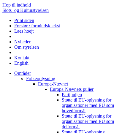
Hop til indhold
Slots- og Kulturstyrelsen
Print siden
Forstør / formindsk tekst
Laes hoejt
Nyheder
Om styrelsen
Kontakt
English
Områder
Folkeoplysning
Europa-Nævnet
Europa-Nævnets puljer
Partipuljen
Støtte til EU-oplysning for
organisationer med EU som
hovedformål
Støtte til EU-oplysning for
organisationer med EU som
delformål
Støtte til EU-oplysning