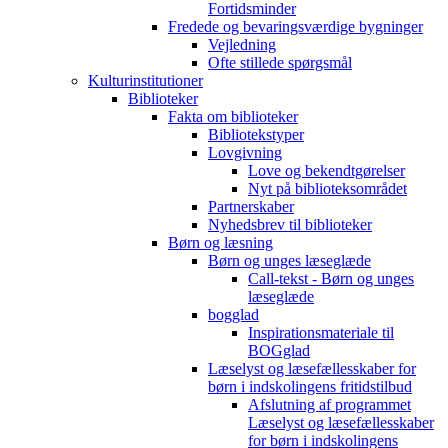
Fortidsminder
Fredede og bevaringsværdige bygninger
Vejledning
Ofte stillede spørgsmål
Kulturinstitutioner
Biblioteker
Fakta om biblioteker
Bibliotekstyper
Lovgivning
Love og bekendtgørelser
Nyt på biblioteksområdet
Partnerskaber
Nyhedsbrev til biblioteker
Børn og læsning
Børn og unges læseglæde
Call-tekst - Børn og unges
læseglæde
bogglad
Inspirationsmateriale til
BOGglad
Læselyst og læsefællesskaber for
børn i indskolingens fritidstilbud
Afslutning af programmet
Læselyst og læsefællesskaber
for børn i indskolingens