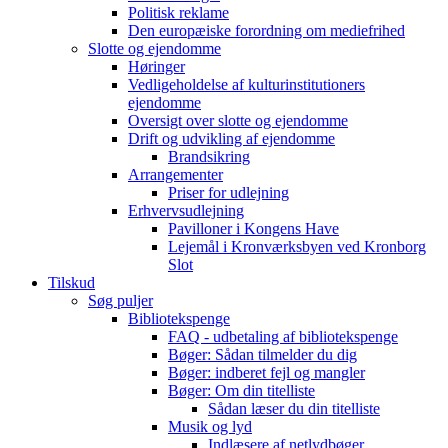
Politisk reklame
Den europæiske forordning om mediefrihed
Slotte og ejendomme
Høringer
Vedligeholdelse af kulturinstitutioners
ejendomme
Oversigt over slotte og ejendomme
Drift og udvikling af ejendomme
Brandsikring
Arrangementer
Priser for udlejning
Erhvervsudlejning
Pavilloner i Kongens Have
Lejemål i Kronværksbyen ved Kronborg
Slot
Tilskud
Søg puljer
Bibliotekspenge
FAQ - udbetaling af bibliotekspenge
Bøger: Sådan tilmelder du dig
Bøger: indberet fejl og mangler
Bøger: Om din titelliste
Sådan læser du din titelliste
Musik og lyd
Indlæsere af netlydbøger