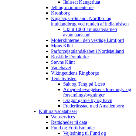
Ilulissat Kangerluat
Jelling-monumenterne
Kronborg
Kujataa, Grønland: Nordbo- og
inuitlandbrug ved randen af indlandsisen
Ukiut 1000-t nunaateqarneq
avannaarsuani
Molerklinterne i den vestlige Limfjord
Møns Klint
Parforcejagtlandskabet i Nordsjælland
Roskilde Domkirke
Stevns Klint
Vadehavet
Vikingetidens Ringborge
Tentativlisten
Salt og Tang på Læsø
Arbejderbevægelsens forenings- og
forsamlingsbygninger
Dragør gamle by og havn
Frederiksstad med Amalienborg
Kulturarvsdatabaser
Webservices
Rettigheder til data
Fund og Fortidsminder
Vejledning til Fund og