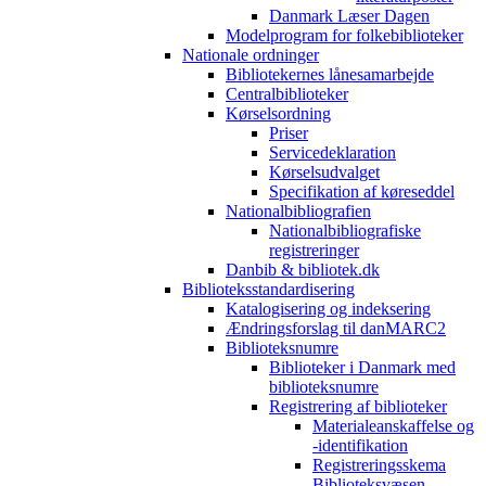
Danmark Læser Dagen
Modelprogram for folkebiblioteker
Nationale ordninger
Bibliotekernes lånesamarbejde
Centralbiblioteker
Kørselsordning
Priser
Servicedeklaration
Kørselsudvalget
Specifikation af køreseddel
Nationalbibliografien
Nationalbibliografiske
registreringer
Danbib & bibliotek.dk
Biblioteksstandardisering
Katalogisering og indeksering
Ændringsforslag til danMARC2
Biblioteksnumre
Biblioteker i Danmark med
biblioteksnumre
Registrering af biblioteker
Materialeanskaffelse og
-identifikation
Registreringsskema
Biblioteksvæsen