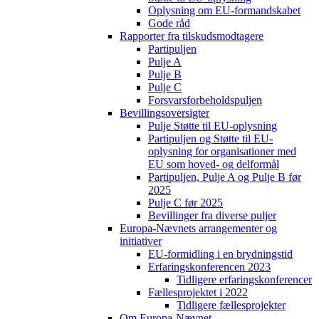
Oplysning om EU-formandskabet
Gode råd
Rapporter fra tilskudsmodtagere
Partipuljen
Pulje A
Pulje B
Pulje C
Forsvarsforbeholdspuljen
Bevillingsoversigter
Pulje Støtte til EU-oplysning
Partipuljen og Støtte til EU-
oplysning for organisationer med
EU som hoved- og delformål
Partipuljen, Pulje A og Pulje B før
2025
Pulje C før 2025
Bevillinger fra diverse puljer
Europa-Nævnets arrangementer og
initiativer
EU-formidling i en brydningstid
Erfaringskonferencen 2023
Tidligere erfaringskonferencer
Fællesprojektet i 2022
Tidligere fællesprojekter
Om Europa-Nævnet