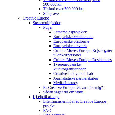
500.000 kr.
Tilskud over 500.000 kr.
Stikprøve
Creative Europe
Støttemuligheder
Puljer
Samarbejdsprojekter
Europæisk skønlitteratur
Europæiske platforme
Europæiske netværk
Culture Moves Europe: Rejselegater
til enkeltpersoner
Culture Moves Europe: Residencies
Tværeuropæiske
kulturorganisationer
Creative Innovation Lab
Journalistiske partnerskaber
Media Literacy
Er Creative Europe relevant for mig?
Sådan søger du om støtte
Hjælp til at søge
Egenfinansiering af et Creative Europe-
projekt
FAQ