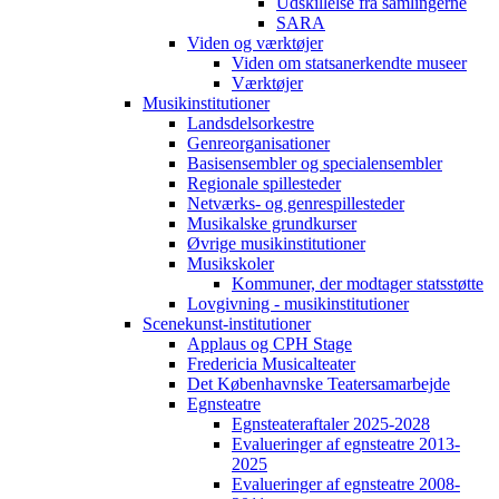
Udskillelse fra samlingerne
SARA
Viden og værktøjer
Viden om statsanerkendte museer
Værktøjer
Musikinstitutioner
Landsdelsorkestre
Genreorganisationer
Basisensembler og specialensembler
Regionale spillesteder
Netværks- og genrespillesteder
Musikalske grundkurser
Øvrige musikinstitutioner
Musikskoler
Kommuner, der modtager statsstøtte
Lovgivning - musikinstitutioner
Scenekunst-institutioner
Applaus og CPH Stage
Fredericia Musicalteater
Det Københavnske Teatersamarbejde
Egnsteatre
Egnsteateraftaler 2025-2028
Evalueringer af egnsteatre 2013-
2025
Evalueringer af egnsteatre 2008-