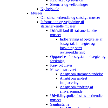
Regnskab og revision
Skemaer og vejledninger
Ny højskole
Museer
Om statsanerkendte og statslige museer
Information og vejledning til
statsanerkendte museer
Driftstilskud til statsanerkendte
museer
Indberetning af opgørelse af
besøgstal, indtægter og
forskning samt
revisorerklæring
Opgørelse af besøgstal, indtægter og
forskning
Krav og tilsyn
Museumsnævnet
Ansøg om statsanerkendelse
Ansøg om ændret
indplacering
Ansøg om ændring af
ansvarsområde
Udviklingspulje til statsanerkendte
museer
Samlingerne