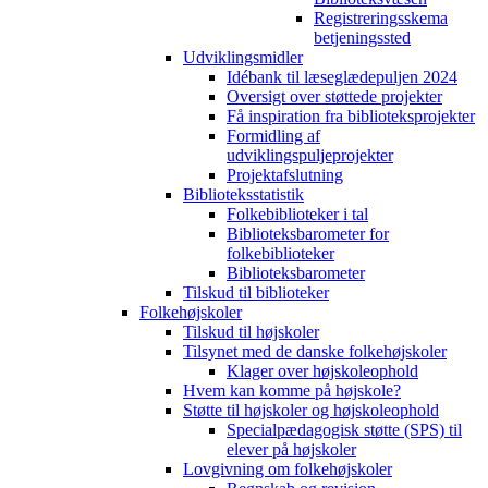
Registreringsskema
betjeningssted
Udviklingsmidler
Idébank til læseglædepuljen 2024
Oversigt over støttede projekter
Få inspiration fra biblioteksprojekter
Formidling af
udviklingspuljeprojekter
Projektafslutning
Biblioteksstatistik
Folkebiblioteker i tal
Biblioteksbarometer for
folkebiblioteker
Biblioteksbarometer
Tilskud til biblioteker
Folkehøjskoler
Tilskud til højskoler
Tilsynet med de danske folkehøjskoler
Klager over højskoleophold
Hvem kan komme på højskole?
Støtte til højskoler og højskoleophold
Specialpædagogisk støtte (SPS) til
elever på højskoler
Lovgivning om folkehøjskoler