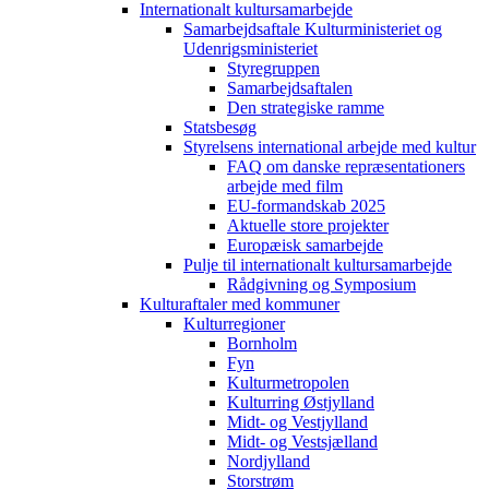
Internationalt kultursamarbejde
Samarbejdsaftale Kulturministeriet og
Udenrigsministeriet
Styregruppen
Samarbejdsaftalen
Den strategiske ramme
Statsbesøg
Styrelsens international arbejde med kultur
FAQ om danske repræsentationers
arbejde med film
EU-formandskab 2025
Aktuelle store projekter
Europæisk samarbejde
Pulje til internationalt kultursamarbejde
Rådgivning og Symposium
Kulturaftaler med kommuner
Kulturregioner
Bornholm
Fyn
Kulturmetropolen
Kulturring Østjylland
Midt- og Vestjylland
Midt- og Vestsjælland
Nordjylland
Storstrøm