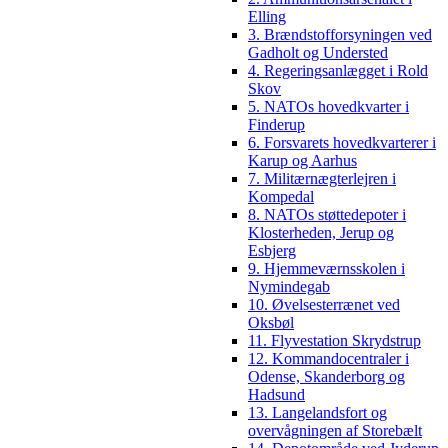
Elling
3. Brændstofforsyningen ved
Gadholt og Understed
4. Regeringsanlægget i Rold
Skov
5. NATOs hovedkvarter i
Finderup
6. Forsvarets hovedkvarterer i
Karup og Aarhus
7. Militærnægterlejren i
Kompedal
8. NATOs støttedepoter i
Klosterheden, Jerup og
Esbjerg
9. Hjemmeværnsskolen i
Nymindegab
10. Øvelsesterrænet ved
Oksbøl
11. Flyvestation Skrydstrup
12. Kommandocentraler i
Odense, Skanderborg og
Hadsund
13. Langelandsfort og
overvågningen af Storebælt