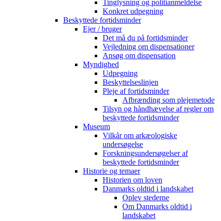
Tinglysning og politianmeldelse
Konkret udpegning
Beskyttede fortidsminder
Ejer / bruger
Det må du på fortidsminder
Vejledning om dispensationer
Ansøg om dispensation
Myndighed
Udpegning
Beskyttelseslinjen
Pleje af fortidsminder
Afbrænding som plejemetode
Tilsyn og håndhævelse af regler om
beskyttede fortidsminder
Museum
Vilkår om arkæologiske
undersøgelse
Forskningsundersøgelser af
beskyttede fortidsminder
Historie og temaer
Historien om loven
Danmarks oldtid i landskabet
Oplev stederne
Om Danmarks oldtid i
landskabet