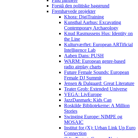
Find partnere
Forstå den politiske baggrund
Fremhævede projekter
Khora: DigiTraining
Kunsthal Aarhus: Excavating
Contemporary Archaeology
Knud Rasmussens Hus: Identity on
the Line
Kulturværftet: European ARTificial
Intelligence Lab
Aaben Dans: PUSH
WARM: European genre-based
radio airplay charts
Future Female Sounds: European
Female DJ Summit
Jensen & Dalgaard: Great Literature
Teater Grob: Extended Universe
VEGA: LivEurope
JazzDanmark: Kids Can
Roskilde Bibliotekerne: A Million
Stories
Swinging Europe: NIMPE og
MOSAIC
Institut for (X): Urban Link Up Euro
Connection