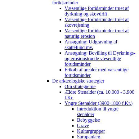
fortidsminder
Væsentlige fortidsminder truet af
dyrkning og skovdrift
Væsentlige fortidsminder truet af
skovrejsning
Væsentlige fortidsminder truet af
naturlig erosion
Ansøgning: Udgravning af
skattefund mv.
Ansøgning: Bevilling til Dyrknings-
og erosionstruede væsentlige
fortidsminder
Frikøb af arealer med væsentlige
fortidsminder
De arkæologiske strategier
Om strategierne
Ældre Stenalder (ca. 10.000 - 3.900
f.Kr.
Yngre Stenalder (3900-1800 f.Kr.)
Introduktion til yngre
stenalder
Bebyggelse
Grave
Kulturgrupper
Sarupanlæg