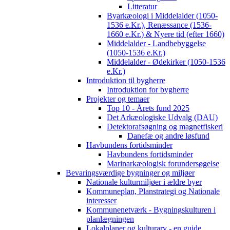
Litteratur
Byarkæologi i Middelalder (1050-
1536 e.Kr.), Renæssance (1536-
1660 e.Kr.) & Nyere tid (efter 1660)
Middelalder - Landbebyggelse
(1050-1536 e.Kr.)
Middelalder - Ødekirker (1050-1536
e.Kr.)
Introduktion til bygherre
Introduktion for bygherre
Projekter og temaer
Top 10 - Årets fund 2025
Det Arkæologiske Udvalg (DAU)
Detektorafsøgning og magnetfiskeri
Danefæ og andre løsfund
Havbundens fortidsminder
Havbundens fortidsminder
Marinarkæologisk forundersøgelse
Bevaringsværdige bygninger og miljøer
Nationale kulturmiljøer i ældre byer
Kommuneplan, Planstrategi og Nationale
interesser
Kommunenetværk - Bygningskulturen i
planlægningen
Lokalplaner og kulturarv - en guide