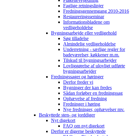
Plakettevejledning
Faglige retningslinjer
Fredningsgennemgang 2010-2016
Restaureringsseminar
Informationsbladene om
vedligeholdelse
Bygningsarbejde eller vedligehold
Søg tilladelse
Almindelig vedligeholdelse
Underretning - særlige regler for
badeværelser, køkkener m.m.
Tilskud til bygningsarbejder
Lovliggørelse af ulovligt udførte
bygningsarbejder
Fredningssager og høringer
Derfor freder vi
Bygninger der kan fredes
Sådan forløber en fredningssag
Ophævelse af fredning
Fredninger i høring
Nye fredninger, ophævelser mv.
Beskyttede sten- og jorddiger
Nyt digekort
FAQ om nyt digekort
Derfor er digerne beskyttede