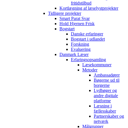
fritidstilbud
Kortlægning af læselystprojekter
Tidligere projekter
Smart Parat Svar
Hold Hjernen Frisk
Bogstart
Danske erfaringer
Bogstart i udlandet
Forskning
Evaluering
Danmark Læser
Erfaringsopsamling
Læsekommuner
Metoder
Ambassadører
Bøgerne ud til
borgerne
Lydbøger og
andre digitale
platforme
Læsning i
fællesskaber
Partnerskaber og
netværk
Målgrupper