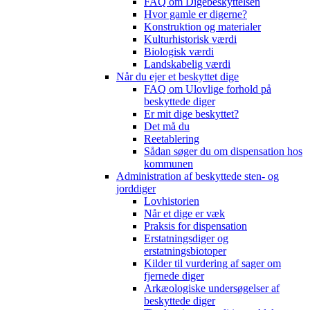
FAQ om Digebeskyttelsen
Hvor gamle er digerne?
Konstruktion og materialer
Kulturhistorisk værdi
Biologisk værdi
Landskabelig værdi
Når du ejer et beskyttet dige
FAQ om Ulovlige forhold på
beskyttede diger
Er mit dige beskyttet?
Det må du
Reetablering
Sådan søger du om dispensation hos
kommunen
Administration af beskyttede sten- og
jorddiger
Lovhistorien
Når et dige er væk
Praksis for dispensation
Erstatningsdiger og
erstatningsbiotoper
Kilder til vurdering af sager om
fjernede diger
Arkæologiske undersøgelser af
beskyttede diger