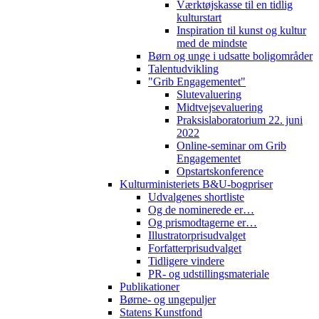
Værktøjskasse til en tidlig
kulturstart
Inspiration til kunst og kultur
med de mindste
Børn og unge i udsatte boligområder
Talentudvikling
"Grib Engagementet"
Slutevaluering
Midtvejsevaluering
Praksislaboratorium 22. juni
2022
Online-seminar om Grib
Engagementet
Opstartskonference
Kulturministeriets B&U-bogpriser
Udvalgenes shortliste
Og de nominerede er…
Og prismodtagerne er…
Illustratorprisudvalget
Forfatterprisudvalget
Tidligere vindere
PR- og udstillingsmateriale
Publikationer
Børne- og ungepuljer
Statens Kunstfond