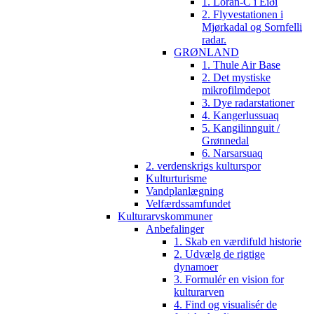
1. Loran-C i Eiði
2. Flyvestationen i
Mjørkadal og Sornfelli
radar.
GRØNLAND
1. Thule Air Base
2. Det mystiske
mikrofilmdepot
3. Dye radarstationer
4. Kangerlussuaq
5. Kangilinnguit /
Grønnedal
6. Narsarsuaq
2. verdenskrigs kulturspor
Kulturturisme
Vandplanlægning
Velfærdssamfundet
Kulturarvskommuner
Anbefalinger
1. Skab en værdifuld historie
2. Udvælg de rigtige
dynamoer
3. Formulér en vision for
kulturarven
4. Find og visualisér de