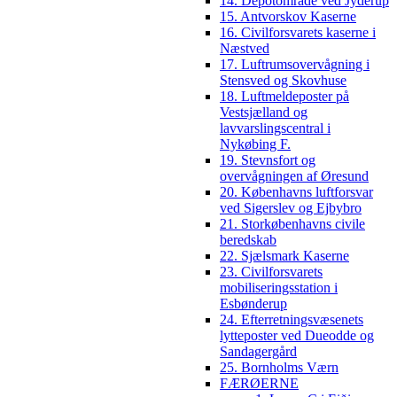
14. Depotområde ved Jyderup
15. Antvorskov Kaserne
16. Civilforsvarets kaserne i
Næstved
17. Luftrumsovervågning i
Stensved og Skovhuse
18. Luftmeldeposter på
Vestsjælland og
lavvarslingscentral i
Nykøbing F.
19. Stevnsfort og
overvågningen af Øresund
20. Københavns luftforsvar
ved Sigerslev og Ejbybro
21. Storkøbenhavns civile
beredskab
22. Sjælsmark Kaserne
23. Civilforsvarets
mobiliseringsstation i
Esbønderup
24. Efterretningsvæsenets
lytteposter ved Dueodde og
Sandagergård
25. Bornholms Værn
FÆRØERNE