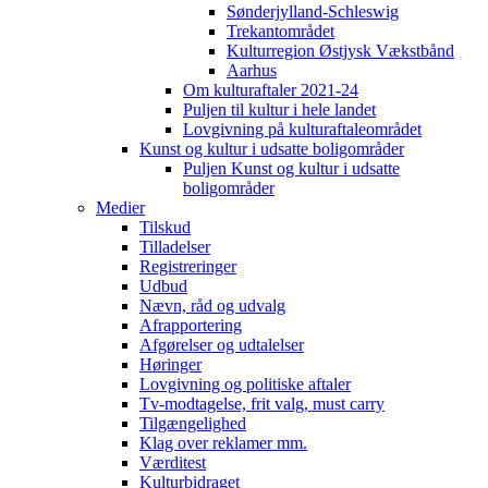
Sønderjylland-Schleswig
Trekantområdet
Kulturregion Østjysk Vækstbånd
Aarhus
Om kulturaftaler 2021-24
Puljen til kultur i hele landet
Lovgivning på kulturaftaleområdet
Kunst og kultur i udsatte boligområder
Puljen Kunst og kultur i udsatte
boligområder
Medier
Tilskud
Tilladelser
Registreringer
Udbud
Nævn, råd og udvalg
Afrapportering
Afgørelser og udtalelser
Høringer
Lovgivning og politiske aftaler
Tv-modtagelse, frit valg, must carry
Tilgængelighed
Klag over reklamer mm.
Værditest
Kulturbidraget