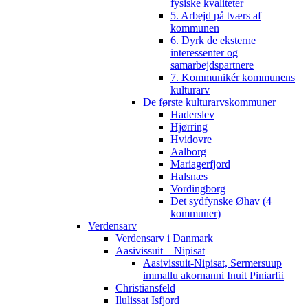
fysiske kvaliteter
5. Arbejd på tværs af
kommunen
6. Dyrk de eksterne
interessenter og
samarbejdspartnere
7. Kommunikér kommunens
kulturarv
De første kulturarvskommuner
Haderslev
Hjørring
Hvidovre
Aalborg
Mariagerfjord
Halsnæs
Vordingborg
Det sydfynske Øhav (4
kommuner)
Verdensarv
Verdensarv i Danmark
Aasivissuit – Nipisat
Aasivissuit-Nipisat, Sermersuup
immallu akornanni Inuit Piniarfii
Christiansfeld
Ilulissat Isfjord