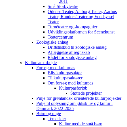
2011
Små Storbyteatre
Odense Teater, Aalborg Teater, Aarhus
Teater, Randers Teater og Vendsyssel
Teater
Turnéteatre og -kompagnier
Udviklingsplatformen for Scenekunst
Teatercentrum
Zoologiske anlæg
Driftstilskud til zoologiske anlæg
Aflæggelse af regnskab
Rådet for zoologiske anlæg
Kultursamarbejde
Forsøg med kulturpas
Bliv kulturpasaktør
Til kulturpasaktører
Om forsøg med kulturpas
Kulturpasforløb
Støttede projekter
Pulje for grønlandsk-orienterede kulturprojekter
Pulje til oplysning om jødisk liv og kultur i
Danmark 2022-2025
Børn og unge
Temasider
Kultur med de små børn