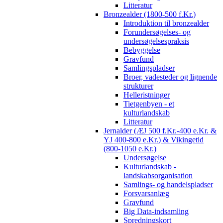
Litteratur
Bronzealder (1800-500 f.Kr.)
Introduktion til bronzealder
Forundersøgelses- og
undersøgelsespraksis
Bebyggelse
Gravfund
Samlingspladser
Broer, vadesteder og lignende
strukturer
Helleristninger
Tietgenbyen - et
kulturlandskab
Litteratur
Jernalder (ÆJ 500 f.Kr.-400 e.Kr. &
YJ 400-800 e.Kr.) & Vikingetid
(800-1050 e.Kr.)
Undersøgelse
Kulturlandskab -
landskabsorganisation
Samlings- og handelspladser
Forsvarsanlæg
Gravfund
Big Data-indsamling
Spredningskort