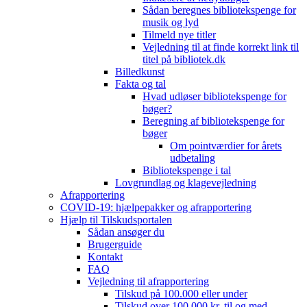
Sådan beregnes bibliotekspenge for
musik og lyd
Tilmeld nye titler
Vejledning til at finde korrekt link til
titel på bibliotek.dk
Billedkunst
Fakta og tal
Hvad udløser bibliotekspenge for
bøger?
Beregning af bibliotekspenge for
bøger
Om pointværdier for årets
udbetaling
Bibliotekspenge i tal
Lovgrundlag og klagevejledning
Afrapportering
COVID-19: hjælpepakker og afrapportering
Hjælp til Tilskudsportalen
Sådan ansøger du
Brugerguide
Kontakt
FAQ
Vejledning til afrapportering
Tilskud på 100.000 eller under
Tilskud over 100.000 kr. til og med