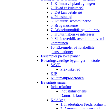
1. Kulturarv i planlægningen
2. Hvad er kulturarv?
3. Det kan betale sig
4. Planstrategi
5. Kulturarvskommunerne
6. Brug museerne
7. Arkitekturpolitik og kulturarv
8. Kulturhistoriske interesser
9. Skab overblik over kulturarven i
kommunen
10. Eksempler på forskellige
plansituationer
Eksempler på lokalplaner
Bevaringsværdige bygninger - metode
SAVE
Praktiske råd
KIP
KulturMiljø-Metoden
Bevaringstemaer
Industrikultur
Industrihistoriens
Danmarkskort
Kold krig
1. Flådestation Frederikshavn
2. Ammunitionsarsenalet i