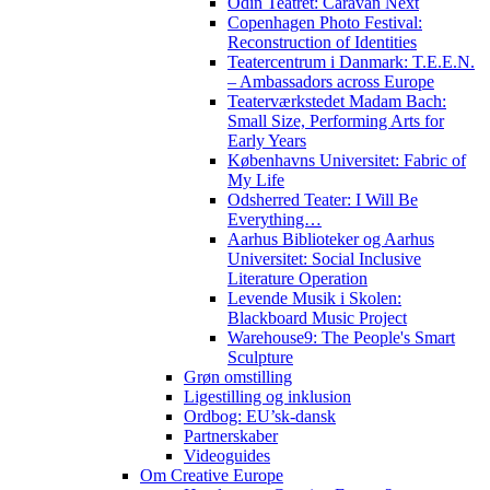
Odin Teatret: Caravan Next
Copenhagen Photo Festival:
Reconstruction of Identities
Teatercentrum i Danmark: T.E.E.N.
– Ambassadors across Europe
Teaterværkstedet Madam Bach:
Small Size, Performing Arts for
Early Years
Københavns Universitet: Fabric of
My Life
Odsherred Teater: I Will Be
Everything…
Aarhus Biblioteker og Aarhus
Universitet: Social Inclusive
Literature Operation
Levende Musik i Skolen:
Blackboard Music Project
Warehouse9: The People's Smart
Sculpture
Grøn omstilling
Ligestilling og inklusion
Ordbog: EU’sk-dansk
Partnerskaber
Videoguides
Om Creative Europe