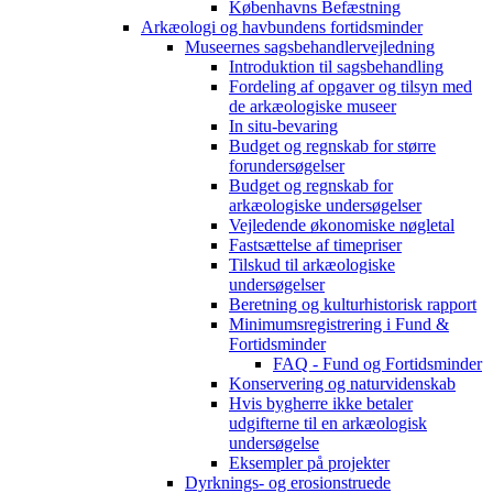
Københavns Befæstning
Arkæologi og havbundens fortidsminder
Museernes sagsbehandlervejledning
Introduktion til sagsbehandling
Fordeling af opgaver og tilsyn med
de arkæologiske museer
In situ-bevaring
Budget og regnskab for større
forundersøgelser
Budget og regnskab for
arkæologiske undersøgelser
Vejledende økonomiske nøgletal
Fastsættelse af timepriser
Tilskud til arkæologiske
undersøgelser
Beretning og kulturhistorisk rapport
Minimumsregistrering i Fund &
Fortidsminder
FAQ - Fund og Fortidsminder
Konservering og naturvidenskab
Hvis bygherre ikke betaler
udgifterne til en arkæologisk
undersøgelse
Eksempler på projekter
Dyrknings- og erosionstruede