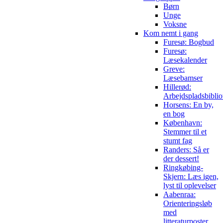
Børn
Unge
Voksne
Kom nemt i gang
Furesø: Bogbud
Furesø:
Læsekalender
Greve:
Læsebamser
Hillerød:
Arbejdspladsbiblio
Horsens: En by,
en bog
København:
Stemmer til et
stumt fag
Randers: Så er
der dessert!
Ringkøbing-
Skjern: Læs igen,
lyst til oplevelser
Aabenraa:
Orienteringsløb
med
litteraturposter