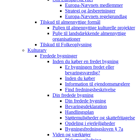
Europa-Nævnets medlemmer
Strategi og årsberetninger
Europa-Nævnets regelgrundlag
Tilskud til almennyttige formål
Puljen til almennyttige kulturelle projekter
Pulje til landsdækkende almennyttige
organisationer
Tilskud til Folkeoplysning
Kulturarv
Fredede bygninger
Inden du køber en fredet bygning
Er bygningen fredet eller
bevaringsværdig?
Inden du køber
Information til ejendomsmæglere
Find fredningsbeskrivelse
Din fredede bygning
Din fredede bygning
Bevaringsdeklaration
Handlingsplan
Støttemuligheder og skattefritagelse
Opdeling i ejerlejligheder
Bygningsfredningsloven § 7a
Viden og værktøjer