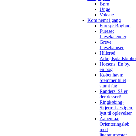
Børn
Unge
Voksne
Kom nemt i gang
Furesø: Bogbud
Furesø:
Læsekalender
Greve:
Læsebamser
Hillerød:
Arbejdspladsbiblio
Horsens: En by,
en bog
København:
Stemmer til et
stumt fag
Randers: Så er
der dessert!
Ringkøbing-
Skjern: Læs igen,
lyst til oplevelser
Aabenraa:
Orienteringsløb
med
litteraturposter