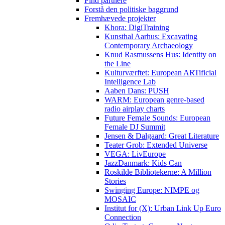
Find partnere
Forstå den politiske baggrund
Fremhævede projekter
Khora: DigiTraining
Kunsthal Aarhus: Excavating
Contemporary Archaeology
Knud Rasmussens Hus: Identity on
the Line
Kulturværftet: European ARTificial
Intelligence Lab
Aaben Dans: PUSH
WARM: European genre-based
radio airplay charts
Future Female Sounds: European
Female DJ Summit
Jensen & Dalgaard: Great Literature
Teater Grob: Extended Universe
VEGA: LivEurope
JazzDanmark: Kids Can
Roskilde Bibliotekerne: A Million
Stories
Swinging Europe: NIMPE og
MOSAIC
Institut for (X): Urban Link Up Euro
Connection