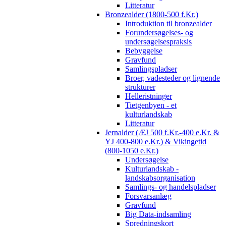
Litteratur
Bronzealder (1800-500 f.Kr.)
Introduktion til bronzealder
Forundersøgelses- og
undersøgelsespraksis
Bebyggelse
Gravfund
Samlingspladser
Broer, vadesteder og lignende
strukturer
Helleristninger
Tietgenbyen - et
kulturlandskab
Litteratur
Jernalder (ÆJ 500 f.Kr.-400 e.Kr. &
YJ 400-800 e.Kr.) & Vikingetid
(800-1050 e.Kr.)
Undersøgelse
Kulturlandskab -
landskabsorganisation
Samlings- og handelspladser
Forsvarsanlæg
Gravfund
Big Data-indsamling
Spredningskort