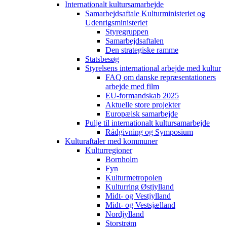
Internationalt kultursamarbejde
Samarbejdsaftale Kulturministeriet og
Udenrigsministeriet
Styregruppen
Samarbejdsaftalen
Den strategiske ramme
Statsbesøg
Styrelsens international arbejde med kultur
FAQ om danske repræsentationers
arbejde med film
EU-formandskab 2025
Aktuelle store projekter
Europæisk samarbejde
Pulje til internationalt kultursamarbejde
Rådgivning og Symposium
Kulturaftaler med kommuner
Kulturregioner
Bornholm
Fyn
Kulturmetropolen
Kulturring Østjylland
Midt- og Vestjylland
Midt- og Vestsjælland
Nordjylland
Storstrøm