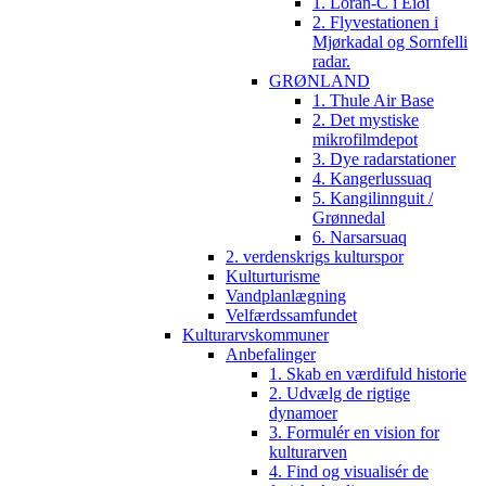
1. Loran-C i Eiði
2. Flyvestationen i
Mjørkadal og Sornfelli
radar.
GRØNLAND
1. Thule Air Base
2. Det mystiske
mikrofilmdepot
3. Dye radarstationer
4. Kangerlussuaq
5. Kangilinnguit /
Grønnedal
6. Narsarsuaq
2. verdenskrigs kulturspor
Kulturturisme
Vandplanlægning
Velfærdssamfundet
Kulturarvskommuner
Anbefalinger
1. Skab en værdifuld historie
2. Udvælg de rigtige
dynamoer
3. Formulér en vision for
kulturarven
4. Find og visualisér de