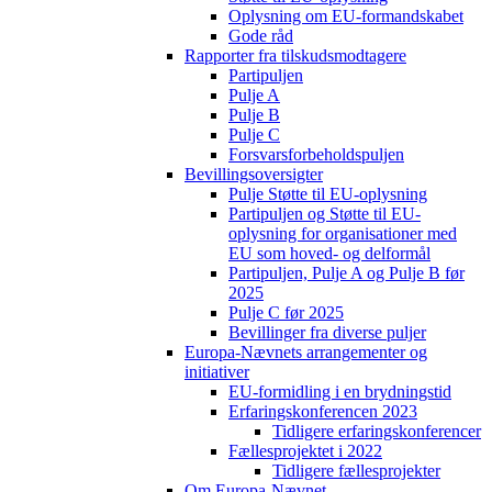
Oplysning om EU-formandskabet
Gode råd
Rapporter fra tilskudsmodtagere
Partipuljen
Pulje A
Pulje B
Pulje C
Forsvarsforbeholdspuljen
Bevillingsoversigter
Pulje Støtte til EU-oplysning
Partipuljen og Støtte til EU-
oplysning for organisationer med
EU som hoved- og delformål
Partipuljen, Pulje A og Pulje B før
2025
Pulje C før 2025
Bevillinger fra diverse puljer
Europa-Nævnets arrangementer og
initiativer
EU-formidling i en brydningstid
Erfaringskonferencen 2023
Tidligere erfaringskonferencer
Fællesprojektet i 2022
Tidligere fællesprojekter
Om Europa-Nævnet