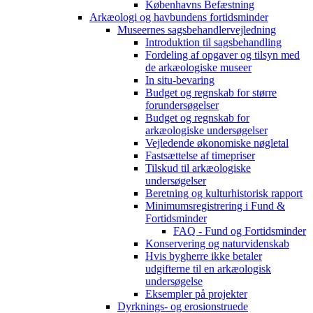
Københavns Befæstning
Arkæologi og havbundens fortidsminder
Museernes sagsbehandlervejledning
Introduktion til sagsbehandling
Fordeling af opgaver og tilsyn med
de arkæologiske museer
In situ-bevaring
Budget og regnskab for større
forundersøgelser
Budget og regnskab for
arkæologiske undersøgelser
Vejledende økonomiske nøgletal
Fastsættelse af timepriser
Tilskud til arkæologiske
undersøgelser
Beretning og kulturhistorisk rapport
Minimumsregistrering i Fund &
Fortidsminder
FAQ - Fund og Fortidsminder
Konservering og naturvidenskab
Hvis bygherre ikke betaler
udgifterne til en arkæologisk
undersøgelse
Eksempler på projekter
Dyrknings- og erosionstruede