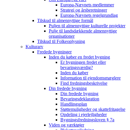
Europa-Nævnets medlemmer
Strategi og årsberetninger
Europa-Nævnets regelgrundlag
Tilskud til almennyttige formål
Puljen til almennyttige kulturelle projekter
Pulje til landsdækkende almennyttige
organisationer
Tilskud til Folkeoplysning
Kulturarv
Fredede bygninger
Inden du køber en fredet bygning
Er bygningen fredet eller
bevaringsværdig?
Inden du køber
Information til ejendomsmæglere
Find fredningsbeskrivelse
Din fredede bygning
Din fredede bygning
Bevaringsdeklaration
Handlingsplan
Støttemuligheder og skattefritagelse
Opdeling i ejerlejligheder
Bygningsfredningsloven § 7a
Viden og værktøjer