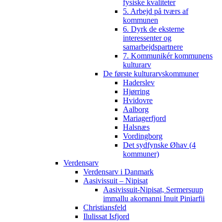
fysiske kvaliteter
5. Arbejd på tværs af
kommunen
6. Dyrk de eksterne
interessenter og
samarbejdspartnere
7. Kommunikér kommunens
kulturarv
De første kulturarvskommuner
Haderslev
Hjørring
Hvidovre
Aalborg
Mariagerfjord
Halsnæs
Vordingborg
Det sydfynske Øhav (4
kommuner)
Verdensarv
Verdensarv i Danmark
Aasivissuit – Nipisat
Aasivissuit-Nipisat, Sermersuup
immallu akornanni Inuit Piniarfii
Christiansfeld
Ilulissat Isfjord