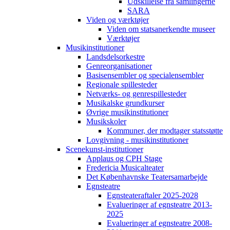
Udskillelse fra samlingerne
SARA
Viden og værktøjer
Viden om statsanerkendte museer
Værktøjer
Musikinstitutioner
Landsdelsorkestre
Genreorganisationer
Basisensembler og specialensembler
Regionale spillesteder
Netværks- og genrespillesteder
Musikalske grundkurser
Øvrige musikinstitutioner
Musikskoler
Kommuner, der modtager statsstøtte
Lovgivning - musikinstitutioner
Scenekunst-institutioner
Applaus og CPH Stage
Fredericia Musicalteater
Det Københavnske Teatersamarbejde
Egnsteatre
Egnsteateraftaler 2025-2028
Evalueringer af egnsteatre 2013-
2025
Evalueringer af egnsteatre 2008-