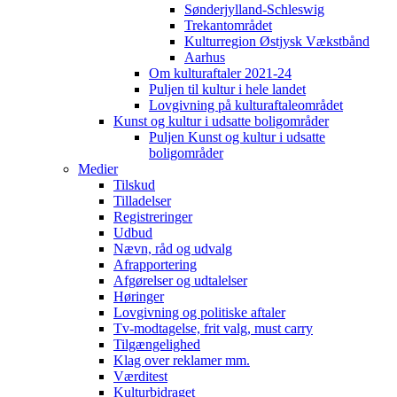
Sønderjylland-Schleswig
Trekantområdet
Kulturregion Østjysk Vækstbånd
Aarhus
Om kulturaftaler 2021-24
Puljen til kultur i hele landet
Lovgivning på kulturaftaleområdet
Kunst og kultur i udsatte boligområder
Puljen Kunst og kultur i udsatte
boligområder
Medier
Tilskud
Tilladelser
Registreringer
Udbud
Nævn, råd og udvalg
Afrapportering
Afgørelser og udtalelser
Høringer
Lovgivning og politiske aftaler
Tv-modtagelse, frit valg, must carry
Tilgængelighed
Klag over reklamer mm.
Værditest
Kulturbidraget