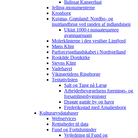
Ilulissat Kangerluat
Jelling-monumenterne
Kronborg
Kujataa, Grønland: Nordbo- og
inuitlandbrug ved randen af indlandsisen
Ukiut 1000-t nunaateqarneq
avannaarsuani
Molerklinterne i den vestlige Limfjord
Møns Klint
Parforcejagtlandskabet i Nordsjælland
Roskilde Domkirke
Stevns Klint
Vadehavet
Vikingetidens Ringborge
Tentativlisten
Salt og Tang på Læsø
Arbejderbevægelsens forenings- og
forsamlingsbygninger
Dragør gamle by og havn
Frederiksstad med Amalienborg
Kulturarvsdatabaser
Webservices
Rettigheder til data
Fund og Fortidsminder
Vejledning til Fund og