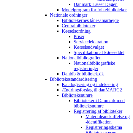
Danmark Læser Dagen
Modelprogram for folkebiblioteker
Nationale ordninger
Bibliotekernes lånesamarbejde
Centralbiblioteker
Kørselsordning
Priser
Servicedeklaration
Kørselsudvalget
Specifikation af køreseddel
Nationalbibliografien
Nationalbibliografiske
registreringer
Danbib & bibliotek.dk
Biblioteksstandardisering
Katalogisering og indeksering
Ændringsforslag til danMARC2
Biblioteksnumre
Biblioteker i Danmark med
biblioteksnumre
Registrering af biblioteker
Materialeanskaffelse og
-identifikation
Registreringsskema
Biblioteksvæsen