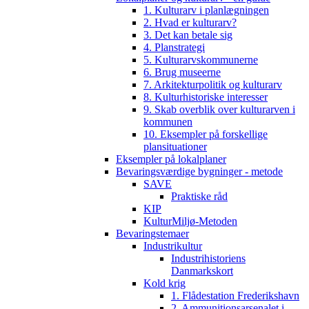
1. Kulturarv i planlægningen
2. Hvad er kulturarv?
3. Det kan betale sig
4. Planstrategi
5. Kulturarvskommunerne
6. Brug museerne
7. Arkitekturpolitik og kulturarv
8. Kulturhistoriske interesser
9. Skab overblik over kulturarven i
kommunen
10. Eksempler på forskellige
plansituationer
Eksempler på lokalplaner
Bevaringsværdige bygninger - metode
SAVE
Praktiske råd
KIP
KulturMiljø-Metoden
Bevaringstemaer
Industrikultur
Industrihistoriens
Danmarkskort
Kold krig
1. Flådestation Frederikshavn
2. Ammunitionsarsenalet i