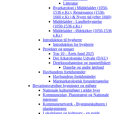
Litteratur
Byarkæologi i Middelalder (1050-
1536 e.Kr.), Renæssance (1536-
1660 e.Kr.) & Nyere tid (efter 1660)
Middelalder - Landbebyggelse
(1050-1536 e.Kr.)
Middelalder - Ødekirker (1050-1536
e.Kr.)
Introduktion til bygherre
Introduktion for bygherre
Projekter og temaer
Top 10 - Årets fund 2025
Det Arkæologiske Udvalg (DAU)
Detektorafsøgning og magnetfiskeri
Danefæ og andre løsfund
Havbundens fortidsminder
Havbundens fortidsminder
Marinarkæologisk forundersøgelse
Bevaringsværdige bygninger og miljøer
Nationale kulturmiljøer i ældre byer
Kommuneplan, Planstrategi og Nationale
interesser
Kommunenetværk - Bygningskulturen i
planlægningen
Lokalplaner og kulturarv - en guide