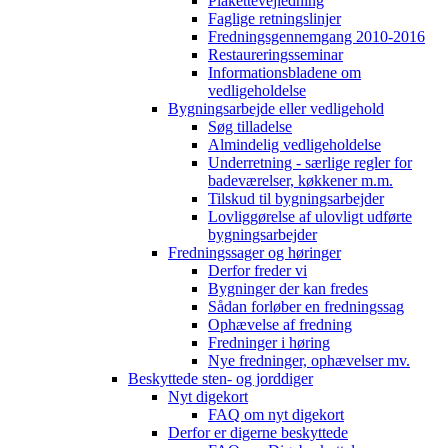
Plakettevejledning
Faglige retningslinjer
Fredningsgennemgang 2010-2016
Restaureringsseminar
Informationsbladene om
vedligeholdelse
Bygningsarbejde eller vedligehold
Søg tilladelse
Almindelig vedligeholdelse
Underretning - særlige regler for
badeværelser, køkkener m.m.
Tilskud til bygningsarbejder
Lovliggørelse af ulovligt udførte
bygningsarbejder
Fredningssager og høringer
Derfor freder vi
Bygninger der kan fredes
Sådan forløber en fredningssag
Ophævelse af fredning
Fredninger i høring
Nye fredninger, ophævelser mv.
Beskyttede sten- og jorddiger
Nyt digekort
FAQ om nyt digekort
Derfor er digerne beskyttede