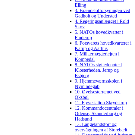
Elling
3. Brændstofforsyningen ved
Gadholt og Understed
4. Regeringsanlægget i Rold
Skov
5. NATOs hovedkvarter i
Finderup
6. Forsvarets hovedkvarterer i
Karup og Aarhus
7. Militærnægterlejren i
Kompedal
8. NATOs støttedepoter i
Klosterheden, Jerup og
Esbjerg
9. Hjemmeværnsskolen i
Nymindegab
10. Øvelsesterrænet ved
Oksbøl
11. Flyvestation Skrydstrup
12. Kommandocentraler i
Odense, Skanderborg og
Hadsund
13. Langelandsfort og
overvågningen af Storebælt