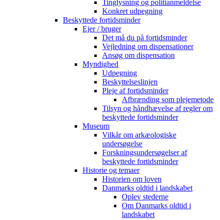
Tinglysning og politianmeldelse
Konkret udpegning
Beskyttede fortidsminder
Ejer / bruger
Det må du på fortidsminder
Vejledning om dispensationer
Ansøg om dispensation
Myndighed
Udpegning
Beskyttelseslinjen
Pleje af fortidsminder
Afbrænding som plejemetode
Tilsyn og håndhævelse af regler om
beskyttede fortidsminder
Museum
Vilkår om arkæologiske
undersøgelse
Forskningsundersøgelser af
beskyttede fortidsminder
Historie og temaer
Historien om loven
Danmarks oldtid i landskabet
Oplev stederne
Om Danmarks oldtid i
landskabet