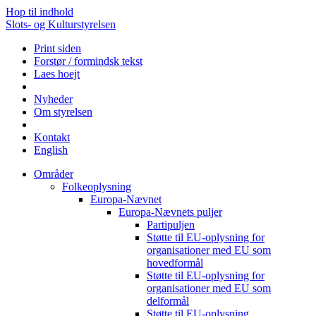
Hop til indhold
Slots- og Kulturstyrelsen
Print siden
Forstør / formindsk tekst
Laes hoejt
Nyheder
Om styrelsen
Kontakt
English
Områder
Folkeoplysning
Europa-Nævnet
Europa-Nævnets puljer
Partipuljen
Støtte til EU-oplysning for
organisationer med EU som
hovedformål
Støtte til EU-oplysning for
organisationer med EU som
delformål
Støtte til EU-oplysning