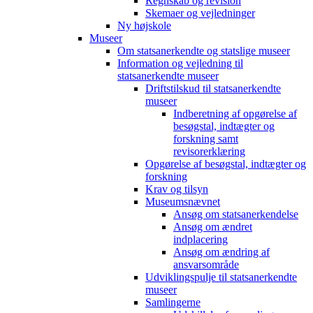
Regnskab og revision
Skemaer og vejledninger
Ny højskole
Museer
Om statsanerkendte og statslige museer
Information og vejledning til
statsanerkendte museer
Driftstilskud til statsanerkendte
museer
Indberetning af opgørelse af
besøgstal, indtægter og
forskning samt
revisorerklæring
Opgørelse af besøgstal, indtægter og
forskning
Krav og tilsyn
Museumsnævnet
Ansøg om statsanerkendelse
Ansøg om ændret
indplacering
Ansøg om ændring af
ansvarsområde
Udviklingspulje til statsanerkendte
museer
Samlingerne