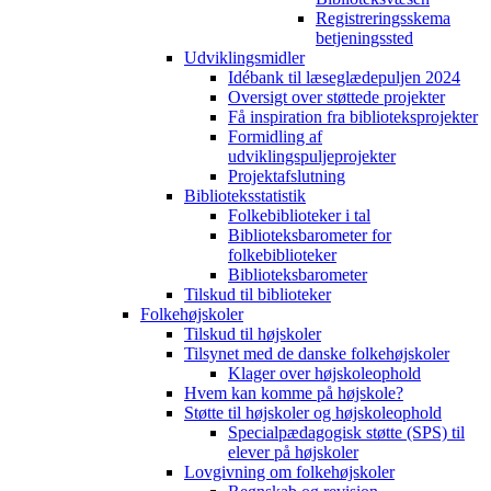
Registreringsskema
betjeningssted
Udviklingsmidler
Idébank til læseglædepuljen 2024
Oversigt over støttede projekter
Få inspiration fra biblioteksprojekter
Formidling af
udviklingspuljeprojekter
Projektafslutning
Biblioteksstatistik
Folkebiblioteker i tal
Biblioteksbarometer for
folkebiblioteker
Biblioteksbarometer
Tilskud til biblioteker
Folkehøjskoler
Tilskud til højskoler
Tilsynet med de danske folkehøjskoler
Klager over højskoleophold
Hvem kan komme på højskole?
Støtte til højskoler og højskoleophold
Specialpædagogisk støtte (SPS) til
elever på højskoler
Lovgivning om folkehøjskoler