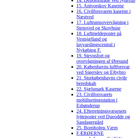
14. Depotområde ved Jyderup
15. Antvorskov Kaserne
16. Civilforsvarets kaserne i
Næstved
17. Luftrumsovervågning i
Stensved og Skovhuse
18. Luftmeldeposter på
Vestsjælland og
lavvarslingscentral i
Nykøbing F.
19. Stevnsfort og
overvågningen af Øresund
20. Københavns luftforsvar
ved Sigerslev og Ejbybro
21. Storkøbenhavns civile
beredskab
22. Sjælsmark Kaserne
23. Civilforsvarets
mobiliseringsstation i
Esbønderup
24. Efterretningsvæsenets
lytteposter ved Dueodde og
Sandagergård
25. Bornholms Værn
FÆRØERNE