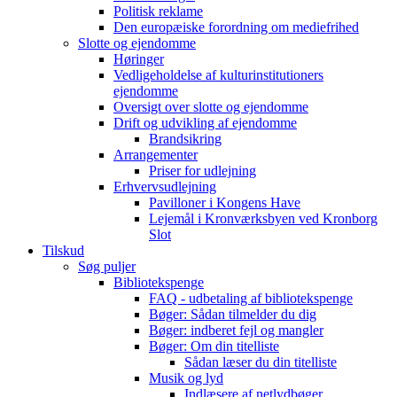
Politisk reklame
Den europæiske forordning om mediefrihed
Slotte og ejendomme
Høringer
Vedligeholdelse af kulturinstitutioners
ejendomme
Oversigt over slotte og ejendomme
Drift og udvikling af ejendomme
Brandsikring
Arrangementer
Priser for udlejning
Erhvervsudlejning
Pavilloner i Kongens Have
Lejemål i Kronværksbyen ved Kronborg
Slot
Tilskud
Søg puljer
Bibliotekspenge
FAQ - udbetaling af bibliotekspenge
Bøger: Sådan tilmelder du dig
Bøger: indberet fejl og mangler
Bøger: Om din titelliste
Sådan læser du din titelliste
Musik og lyd
Indlæsere af netlydbøger