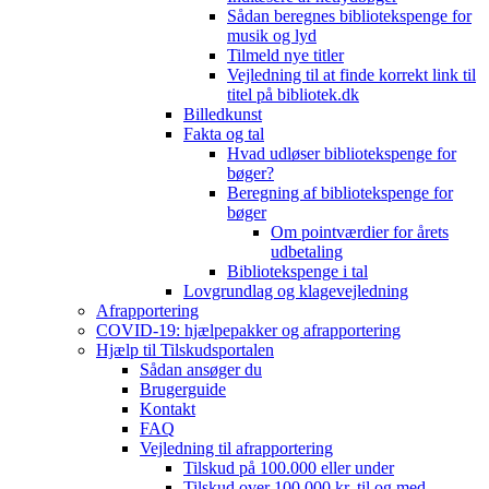
Sådan beregnes bibliotekspenge for
musik og lyd
Tilmeld nye titler
Vejledning til at finde korrekt link til
titel på bibliotek.dk
Billedkunst
Fakta og tal
Hvad udløser bibliotekspenge for
bøger?
Beregning af bibliotekspenge for
bøger
Om pointværdier for årets
udbetaling
Bibliotekspenge i tal
Lovgrundlag og klagevejledning
Afrapportering
COVID-19: hjælpepakker og afrapportering
Hjælp til Tilskudsportalen
Sådan ansøger du
Brugerguide
Kontakt
FAQ
Vejledning til afrapportering
Tilskud på 100.000 eller under
Tilskud over 100.000 kr. til og med