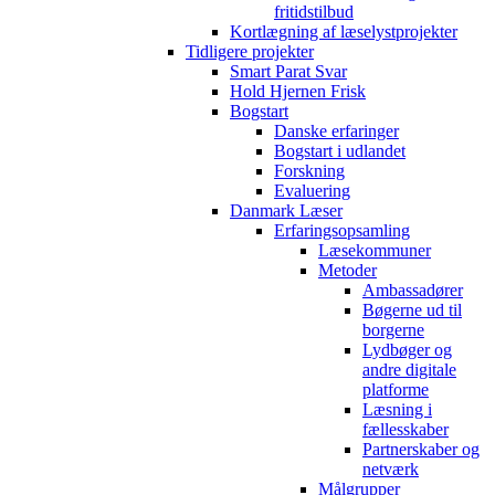
fritidstilbud
Kortlægning af læselystprojekter
Tidligere projekter
Smart Parat Svar
Hold Hjernen Frisk
Bogstart
Danske erfaringer
Bogstart i udlandet
Forskning
Evaluering
Danmark Læser
Erfaringsopsamling
Læsekommuner
Metoder
Ambassadører
Bøgerne ud til
borgerne
Lydbøger og
andre digitale
platforme
Læsning i
fællesskaber
Partnerskaber og
netværk
Målgrupper