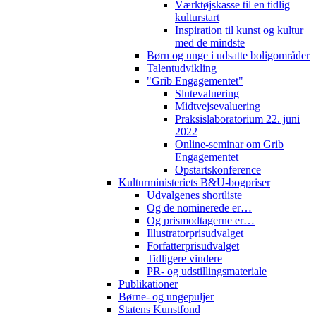
Værktøjskasse til en tidlig
kulturstart
Inspiration til kunst og kultur
med de mindste
Børn og unge i udsatte boligområder
Talentudvikling
"Grib Engagementet"
Slutevaluering
Midtvejsevaluering
Praksislaboratorium 22. juni
2022
Online-seminar om Grib
Engagementet
Opstartskonference
Kulturministeriets B&U-bogpriser
Udvalgenes shortliste
Og de nominerede er…
Og prismodtagerne er…
Illustratorprisudvalget
Forfatterprisudvalget
Tidligere vindere
PR- og udstillingsmateriale
Publikationer
Børne- og ungepuljer
Statens Kunstfond