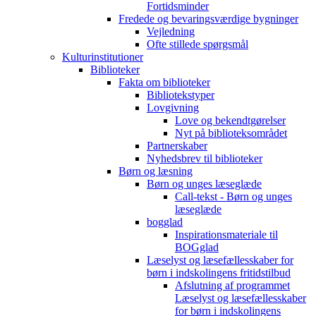
Fortidsminder
Fredede og bevaringsværdige bygninger
Vejledning
Ofte stillede spørgsmål
Kulturinstitutioner
Biblioteker
Fakta om biblioteker
Bibliotekstyper
Lovgivning
Love og bekendtgørelser
Nyt på biblioteksområdet
Partnerskaber
Nyhedsbrev til biblioteker
Børn og læsning
Børn og unges læseglæde
Call-tekst - Børn og unges
læseglæde
bogglad
Inspirationsmateriale til
BOGglad
Læselyst og læsefællesskaber for
børn i indskolingens fritidstilbud
Afslutning af programmet
Læselyst og læsefællesskaber
for børn i indskolingens