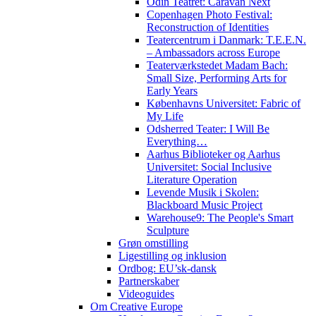
Odin Teatret: Caravan Next
Copenhagen Photo Festival:
Reconstruction of Identities
Teatercentrum i Danmark: T.E.E.N.
– Ambassadors across Europe
Teaterværkstedet Madam Bach:
Small Size, Performing Arts for
Early Years
Københavns Universitet: Fabric of
My Life
Odsherred Teater: I Will Be
Everything…
Aarhus Biblioteker og Aarhus
Universitet: Social Inclusive
Literature Operation
Levende Musik i Skolen:
Blackboard Music Project
Warehouse9: The People's Smart
Sculpture
Grøn omstilling
Ligestilling og inklusion
Ordbog: EU’sk-dansk
Partnerskaber
Videoguides
Om Creative Europe