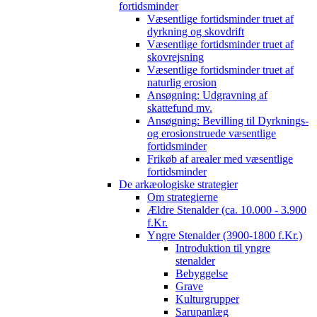
fortidsminder
Væsentlige fortidsminder truet af
dyrkning og skovdrift
Væsentlige fortidsminder truet af
skovrejsning
Væsentlige fortidsminder truet af
naturlig erosion
Ansøgning: Udgravning af
skattefund mv.
Ansøgning: Bevilling til Dyrknings-
og erosionstruede væsentlige
fortidsminder
Frikøb af arealer med væsentlige
fortidsminder
De arkæologiske strategier
Om strategierne
Ældre Stenalder (ca. 10.000 - 3.900
f.Kr.
Yngre Stenalder (3900-1800 f.Kr.)
Introduktion til yngre
stenalder
Bebyggelse
Grave
Kulturgrupper
Sarupanlæg