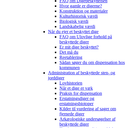
FAQ om Digebeskyttelsen
Hvor gamle er digerne?
Konstruktion og materialer
Kulturhistorisk værdi
Biologisk værdi
Landskabelig værdi
Når du ejer et beskyttet dige
FAQ om Ulovlige forhold på
beskyttede diger
Er mit dige beskyttet?
Det må du
Reetablering
Sådan søger du om dispensation hos
kommunen
Administration af beskyttede sten- og
jorddiger
Lovhistorien
Når et dige er væk
Praksis for dispensation
Erstatningsdiger og
erstatningsbiotoper
Kilder til vurdering af sager om
fjernede diger
Arkæologiske undersøgelser af
beskyttede diger