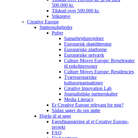
500.000 kr.
Tilskud over 500.000 kr.
Stikprøve
Creative Europe
Støttemuligheder
Puljer
Samarbejdsprojekter
Europæisk skønlitteratur
Europæiske platforme
Europæiske netværk
Culture Moves Europe: Rejselegater
til enkeltpersoner
Culture Moves Europe: Residencies
Tværeuropæiske
kulturorganisationer
Creative Innovation Lab
Journalistiske partnerskaber
Media Literacy
Er Creative Europe relevant for mig?
Sådan søger du om støtte
Hjælp til at søge
Egenfinansiering af et Creative Europe-
projekt
FAQ