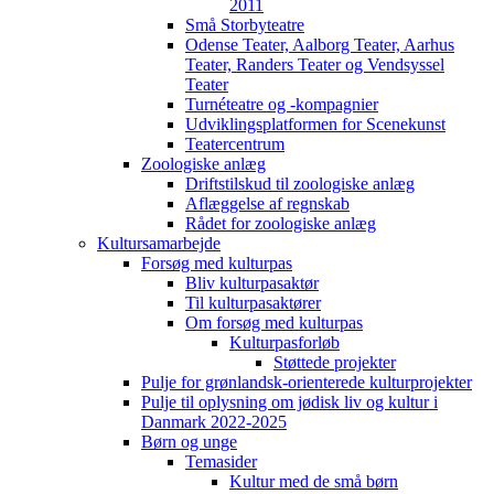
2011
Små Storbyteatre
Odense Teater, Aalborg Teater, Aarhus
Teater, Randers Teater og Vendsyssel
Teater
Turnéteatre og -kompagnier
Udviklingsplatformen for Scenekunst
Teatercentrum
Zoologiske anlæg
Driftstilskud til zoologiske anlæg
Aflæggelse af regnskab
Rådet for zoologiske anlæg
Kultursamarbejde
Forsøg med kulturpas
Bliv kulturpasaktør
Til kulturpasaktører
Om forsøg med kulturpas
Kulturpasforløb
Støttede projekter
Pulje for grønlandsk-orienterede kulturprojekter
Pulje til oplysning om jødisk liv og kultur i
Danmark 2022-2025
Børn og unge
Temasider
Kultur med de små børn