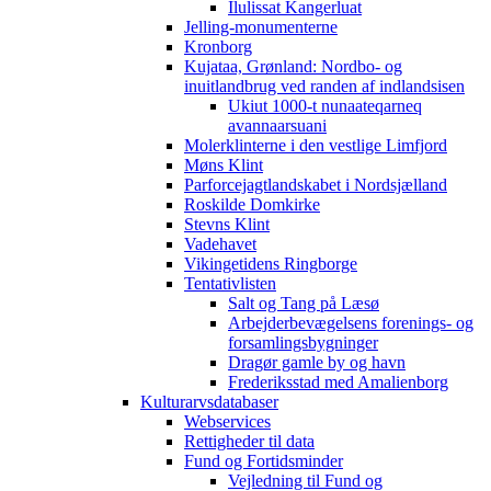
Ilulissat Kangerluat
Jelling-monumenterne
Kronborg
Kujataa, Grønland: Nordbo- og
inuitlandbrug ved randen af indlandsisen
Ukiut 1000-t nunaateqarneq
avannaarsuani
Molerklinterne i den vestlige Limfjord
Møns Klint
Parforcejagtlandskabet i Nordsjælland
Roskilde Domkirke
Stevns Klint
Vadehavet
Vikingetidens Ringborge
Tentativlisten
Salt og Tang på Læsø
Arbejderbevægelsens forenings- og
forsamlingsbygninger
Dragør gamle by og havn
Frederiksstad med Amalienborg
Kulturarvsdatabaser
Webservices
Rettigheder til data
Fund og Fortidsminder
Vejledning til Fund og