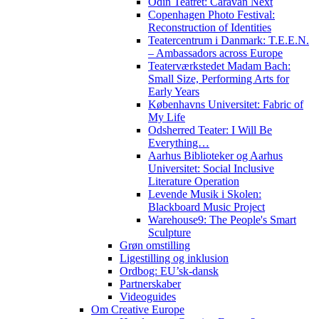
Odin Teatret: Caravan Next
Copenhagen Photo Festival:
Reconstruction of Identities
Teatercentrum i Danmark: T.E.E.N.
– Ambassadors across Europe
Teaterværkstedet Madam Bach:
Small Size, Performing Arts for
Early Years
Københavns Universitet: Fabric of
My Life
Odsherred Teater: I Will Be
Everything…
Aarhus Biblioteker og Aarhus
Universitet: Social Inclusive
Literature Operation
Levende Musik i Skolen:
Blackboard Music Project
Warehouse9: The People's Smart
Sculpture
Grøn omstilling
Ligestilling og inklusion
Ordbog: EU’sk-dansk
Partnerskaber
Videoguides
Om Creative Europe