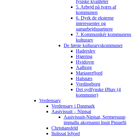
fysiske kvaliteter
5. Arbejd på tværs af
kommunen
6. Dyrk de eksterne
interessenter og
samarbejdspartnere
7. Kommunikér kommunens
kulturarv
De første kulturarvskommuner
Haderslev
Hjørring
Hvidovre
Aalborg
Mariagerfjord
Halsnæs
Vordingborg
Det sydfynske Øhav (4
kommuner)
Verdensarv
Verdensarv i Danmark
Aasivissuit – Nipisat
Aasivissuit-Nipisat, Sermersuup
immallu akornanni Inuit Piniarfii
Christiansfeld
Ilulissat Isfjord