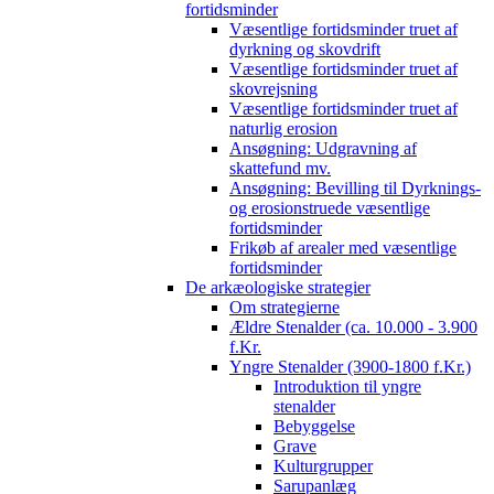
fortidsminder
Væsentlige fortidsminder truet af
dyrkning og skovdrift
Væsentlige fortidsminder truet af
skovrejsning
Væsentlige fortidsminder truet af
naturlig erosion
Ansøgning: Udgravning af
skattefund mv.
Ansøgning: Bevilling til Dyrknings-
og erosionstruede væsentlige
fortidsminder
Frikøb af arealer med væsentlige
fortidsminder
De arkæologiske strategier
Om strategierne
Ældre Stenalder (ca. 10.000 - 3.900
f.Kr.
Yngre Stenalder (3900-1800 f.Kr.)
Introduktion til yngre
stenalder
Bebyggelse
Grave
Kulturgrupper
Sarupanlæg