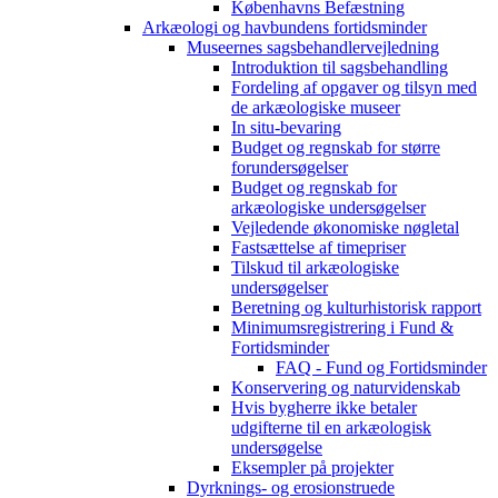
Københavns Befæstning
Arkæologi og havbundens fortidsminder
Museernes sagsbehandlervejledning
Introduktion til sagsbehandling
Fordeling af opgaver og tilsyn med
de arkæologiske museer
In situ-bevaring
Budget og regnskab for større
forundersøgelser
Budget og regnskab for
arkæologiske undersøgelser
Vejledende økonomiske nøgletal
Fastsættelse af timepriser
Tilskud til arkæologiske
undersøgelser
Beretning og kulturhistorisk rapport
Minimumsregistrering i Fund &
Fortidsminder
FAQ - Fund og Fortidsminder
Konservering og naturvidenskab
Hvis bygherre ikke betaler
udgifterne til en arkæologisk
undersøgelse
Eksempler på projekter
Dyrknings- og erosionstruede