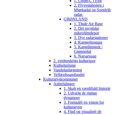
1. Loran-C i Eiði
2. Flyvestationen i
Mjørkadal og Sornfelli
radar.
GRØNLAND
1. Thule Air Base
2. Det mystiske
mikrofilmdepot
3. Dye radarstationer
4. Kangerlussuaq
5. Kangilinnguit /
Grønnedal
6. Narsarsuaq
2. verdenskrigs kulturspor
Kulturturisme
Vandplanlægning
Velfærdssamfundet
Kulturarvskommuner
Anbefalinger
1. Skab en værdifuld historie
2. Udvælg de rigtige
dynamoer
3. Formulér en vision for
kulturarven
4. Find og visualisér de