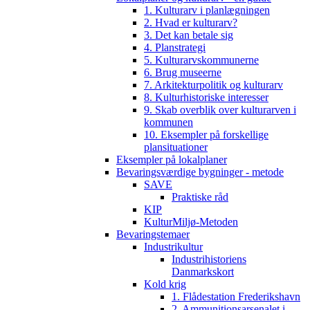
1. Kulturarv i planlægningen
2. Hvad er kulturarv?
3. Det kan betale sig
4. Planstrategi
5. Kulturarvskommunerne
6. Brug museerne
7. Arkitekturpolitik og kulturarv
8. Kulturhistoriske interesser
9. Skab overblik over kulturarven i
kommunen
10. Eksempler på forskellige
plansituationer
Eksempler på lokalplaner
Bevaringsværdige bygninger - metode
SAVE
Praktiske råd
KIP
KulturMiljø-Metoden
Bevaringstemaer
Industrikultur
Industrihistoriens
Danmarkskort
Kold krig
1. Flådestation Frederikshavn
2. Ammunitionsarsenalet i