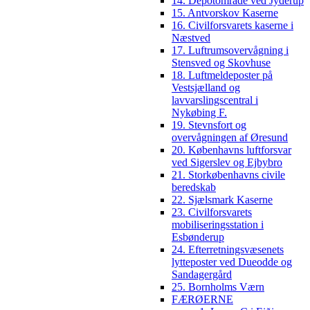
14. Depotområde ved Jyderup
15. Antvorskov Kaserne
16. Civilforsvarets kaserne i
Næstved
17. Luftrumsovervågning i
Stensved og Skovhuse
18. Luftmeldeposter på
Vestsjælland og
lavvarslingscentral i
Nykøbing F.
19. Stevnsfort og
overvågningen af Øresund
20. Københavns luftforsvar
ved Sigerslev og Ejbybro
21. Storkøbenhavns civile
beredskab
22. Sjælsmark Kaserne
23. Civilforsvarets
mobiliseringsstation i
Esbønderup
24. Efterretningsvæsenets
lytteposter ved Dueodde og
Sandagergård
25. Bornholms Værn
FÆRØERNE