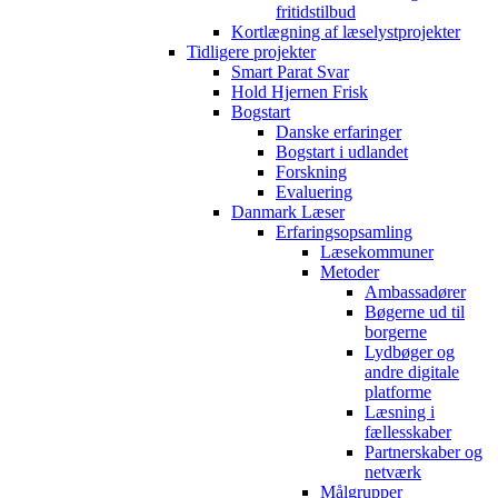
fritidstilbud
Kortlægning af læselystprojekter
Tidligere projekter
Smart Parat Svar
Hold Hjernen Frisk
Bogstart
Danske erfaringer
Bogstart i udlandet
Forskning
Evaluering
Danmark Læser
Erfaringsopsamling
Læsekommuner
Metoder
Ambassadører
Bøgerne ud til
borgerne
Lydbøger og
andre digitale
platforme
Læsning i
fællesskaber
Partnerskaber og
netværk
Målgrupper