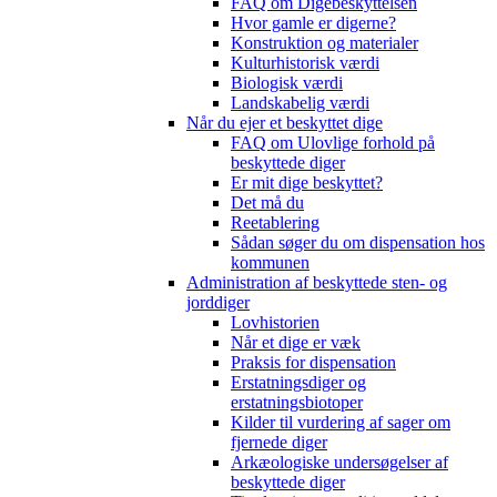
FAQ om Digebeskyttelsen
Hvor gamle er digerne?
Konstruktion og materialer
Kulturhistorisk værdi
Biologisk værdi
Landskabelig værdi
Når du ejer et beskyttet dige
FAQ om Ulovlige forhold på
beskyttede diger
Er mit dige beskyttet?
Det må du
Reetablering
Sådan søger du om dispensation hos
kommunen
Administration af beskyttede sten- og
jorddiger
Lovhistorien
Når et dige er væk
Praksis for dispensation
Erstatningsdiger og
erstatningsbiotoper
Kilder til vurdering af sager om
fjernede diger
Arkæologiske undersøgelser af
beskyttede diger