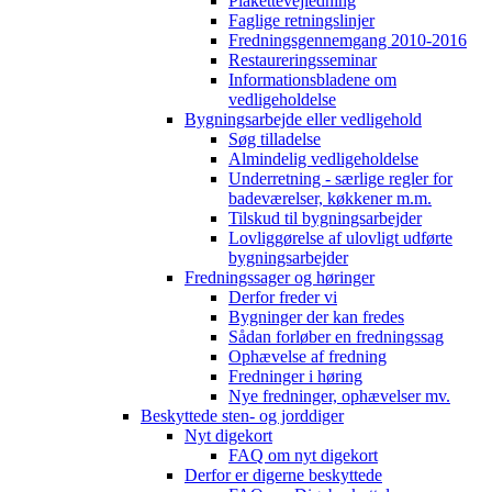
Plakettevejledning
Faglige retningslinjer
Fredningsgennemgang 2010-2016
Restaureringsseminar
Informationsbladene om
vedligeholdelse
Bygningsarbejde eller vedligehold
Søg tilladelse
Almindelig vedligeholdelse
Underretning - særlige regler for
badeværelser, køkkener m.m.
Tilskud til bygningsarbejder
Lovliggørelse af ulovligt udførte
bygningsarbejder
Fredningssager og høringer
Derfor freder vi
Bygninger der kan fredes
Sådan forløber en fredningssag
Ophævelse af fredning
Fredninger i høring
Nye fredninger, ophævelser mv.
Beskyttede sten- og jorddiger
Nyt digekort
FAQ om nyt digekort
Derfor er digerne beskyttede