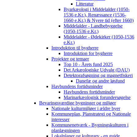
Litteratur
Byarkæologi i Middelalder (1050-
1536 e.Kr.), Renæssance (1536-
1660 e.Kr.) & Nyere tid (efter 1660)
Middelalder - Landbebyggelse
(1050-1536 e.Kr.)
Middelalder - Ødekirker (1050-1536
e.Kr.)
Introduktion til bygherre
Introduktion for bygherre
Projekter og temaer
Top 10 - Årets fund 2025
Det Arkæologiske Udvalg (DAU)
Detektorafsøgning og magnetfiskeri
Danefæ og andre løsfund
Havbundens fortidsminder
Havbundens fortidsminder
Marinarkæologisk forundersøgelse
Bevaringsværdige bygninger og miljøer
Nationale kulturmiljøer i ældre byer
Kommuneplan, Planstrategi og Nationale
interesser
Kommunenetværk - Bygningskulturen i
planlægningen
Lokalplaner og kulturarv - en guide