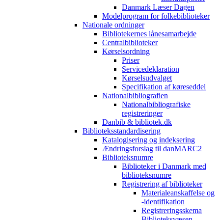
Danmark Læser Dagen
Modelprogram for folkebiblioteker
Nationale ordninger
Bibliotekernes lånesamarbejde
Centralbiblioteker
Kørselsordning
Priser
Servicedeklaration
Kørselsudvalget
Specifikation af køreseddel
Nationalbibliografien
Nationalbibliografiske
registreringer
Danbib & bibliotek.dk
Biblioteksstandardisering
Katalogisering og indeksering
Ændringsforslag til danMARC2
Biblioteksnumre
Biblioteker i Danmark med
biblioteksnumre
Registrering af biblioteker
Materialeanskaffelse og
-identifikation
Registreringsskema
Biblioteksvæsen