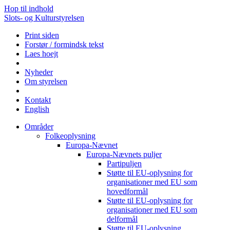
Hop til indhold
Slots- og Kulturstyrelsen
Print siden
Forstør / formindsk tekst
Laes hoejt
Nyheder
Om styrelsen
Kontakt
English
Områder
Folkeoplysning
Europa-Nævnet
Europa-Nævnets puljer
Partipuljen
Støtte til EU-oplysning for
organisationer med EU som
hovedformål
Støtte til EU-oplysning for
organisationer med EU som
delformål
Støtte til EU-oplysning