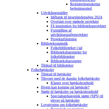
Registreringsskema
betjeningssted
Udviklingsmidler
Idébank til læseglædepuljen 2024
Oversigt over støttede projekter
Få inspiration fra biblioteksprojekter
Formidling af
udviklingspuljeprojekter
Projektafslutning
Biblioteksstatistik
Folkebiblioteker i tal
Biblioteksbarometer for
folkebiblioteker
Biblioteksbarometer
Tilskud til biblioteker
Folkehøjskoler
Tilskud til højskoler
Tilsynet med de danske folkehøjskoler
Klager over højskoleophold
Hvem kan komme på højskole?
Støtte til højskoler og højskoleophold
Specialpædagogisk støtte (SPS) til
elever på højskoler
Lovgivning om folkehøjskoler