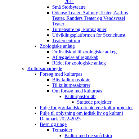
2011
Små Storbyteatre
Odense Teater, Aalborg Teater, Aarhus
Teater, Randers Teater og Vendsyssel
Teater
Turnéteatre og -kompagnier
Udviklingsplatformen for Scenekunst
Teatercentrum
Zoologiske anlæg
Driftstilskud til zoologiske anlæg
Aflæggelse af regnskab
Rådet for zoologiske anlæg
Kultursamarbejde
Forsøg med kulturpas
Bliv kulturpasaktør
Til kulturpasaktører
Om forsøg med kulturpas
Kulturpasforløb
Støttede projekter
Pulje for grønlandsk-orienterede kulturprojekter
Pulje til oplysning om jødisk liv og kultur i
Danmark 2022-2025
Børn og unge
Temasider
Kultur med de små børn