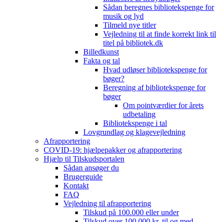
Sådan beregnes bibliotekspenge for
musik og lyd
Tilmeld nye titler
Vejledning til at finde korrekt link til
titel på bibliotek.dk
Billedkunst
Fakta og tal
Hvad udløser bibliotekspenge for
bøger?
Beregning af bibliotekspenge for
bøger
Om pointværdier for årets
udbetaling
Bibliotekspenge i tal
Lovgrundlag og klagevejledning
Afrapportering
COVID-19: hjælpepakker og afrapportering
Hjælp til Tilskudsportalen
Sådan ansøger du
Brugerguide
Kontakt
FAQ
Vejledning til afrapportering
Tilskud på 100.000 eller under
Tilskud over 100.000 kr. til og med