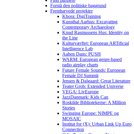
Find partnere
Forstå den politiske baggrund
Fremhævede projekter
Khora: DigiTraining
Kunsthal Aarhus: Excavating
Contemporary Archaeology
Knud Rasmussens Hus: Identity on
the Line
Kulturværftet: European ARTificial
Intelligence Lab
Aaben Dans: PUSH
WARM: European genre-based
radio airplay charts
Future Female Sounds: European
Female DJ Summit
Jensen & Dalgaard: Great Literature
Teater Grob: Extended Universe
VEGA: LivEurope
JazzDanmark: Kids Can
Roskilde Bibliotekerne: A Million
Stories
Swinging Europe: NIMPE og
MOSAIC
Institut for (X): Urban Link Up Euro
Connection