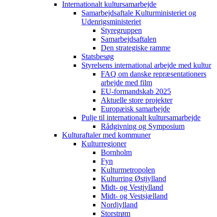
Internationalt kultursamarbejde
Samarbejdsaftale Kulturministeriet og
Udenrigsministeriet
Styregruppen
Samarbejdsaftalen
Den strategiske ramme
Statsbesøg
Styrelsens international arbejde med kultur
FAQ om danske repræsentationers
arbejde med film
EU-formandskab 2025
Aktuelle store projekter
Europæisk samarbejde
Pulje til internationalt kultursamarbejde
Rådgivning og Symposium
Kulturaftaler med kommuner
Kulturregioner
Bornholm
Fyn
Kulturmetropolen
Kulturring Østjylland
Midt- og Vestjylland
Midt- og Vestsjælland
Nordjylland
Storstrøm