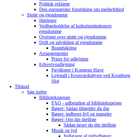
Politisk reklame
Den europæiske forordning om mediefrihed
Slotte og ejendomme
Høringer
Vedligeholdelse af kulturinstitutioners
ejendomme
Oversigt over slotte og ejendomme
Drift og udvikling af ejendomme
Brandsikring
Arrangementer
Priser for udlejning
Erhvervsudlejning
Pavilloner i Kongens Have
Lejemål i Kronværksbyen ved Kronborg
Slot
Tilskud
Søg puljer
Bibliotekspenge
FAQ - udbetaling af bibliotekspenge
Bøger: Sådan tilmelder du dig
Bøger: indberet fejl og mangler
Bøger: Om din titelliste
Sådan læser du din titelliste
Musik og lyd
Indlæsere af netlydbøger