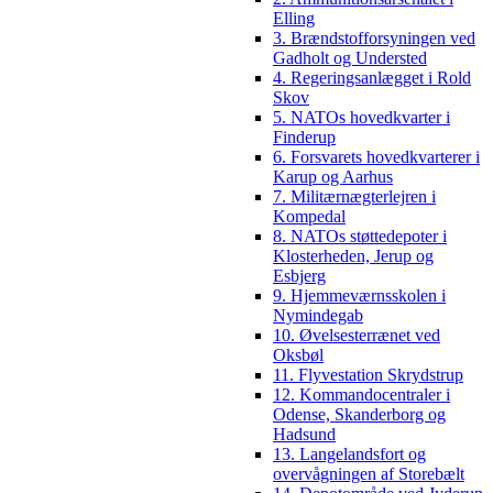
Elling
3. Brændstofforsyningen ved
Gadholt og Understed
4. Regeringsanlægget i Rold
Skov
5. NATOs hovedkvarter i
Finderup
6. Forsvarets hovedkvarterer i
Karup og Aarhus
7. Militærnægterlejren i
Kompedal
8. NATOs støttedepoter i
Klosterheden, Jerup og
Esbjerg
9. Hjemmeværnsskolen i
Nymindegab
10. Øvelsesterrænet ved
Oksbøl
11. Flyvestation Skrydstrup
12. Kommandocentraler i
Odense, Skanderborg og
Hadsund
13. Langelandsfort og
overvågningen af Storebælt