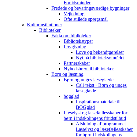
Fortidsminder
Fredede og bevaringsværdige bygninger
Vejledning
Ofte stillede spørgsmål
Kulturinstitutioner
Biblioteker
Fakta om biblioteker
Bibliotekstyper
Lovgivning
Love og bekendtgørelser
Nyt på biblioteksområdet
Partnerskaber
Nyhedsbrev til biblioteker
Børn og læsning
Børn og unges læseglæde
Call-tekst - Børn og unges
læseglæde
bogglad
Inspirationsmateriale til
BOGglad
Læselyst og læsefællesskaber for
børn i indskolingens fritidstilbud
Afslutning af programmet
Læselyst og læsefællesskaber
for børn i indskolingens