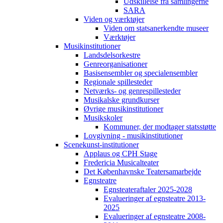
Udskillelse fra samlingerne
SARA
Viden og værktøjer
Viden om statsanerkendte museer
Værktøjer
Musikinstitutioner
Landsdelsorkestre
Genreorganisationer
Basisensembler og specialensembler
Regionale spillesteder
Netværks- og genrespillesteder
Musikalske grundkurser
Øvrige musikinstitutioner
Musikskoler
Kommuner, der modtager statsstøtte
Lovgivning - musikinstitutioner
Scenekunst-institutioner
Applaus og CPH Stage
Fredericia Musicalteater
Det Københavnske Teatersamarbejde
Egnsteatre
Egnsteateraftaler 2025-2028
Evalueringer af egnsteatre 2013-
2025
Evalueringer af egnsteatre 2008-