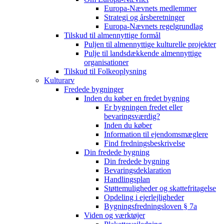
Europa-Nævnets medlemmer
Strategi og årsberetninger
Europa-Nævnets regelgrundlag
Tilskud til almennyttige formål
Puljen til almennyttige kulturelle projekter
Pulje til landsdækkende almennyttige
organisationer
Tilskud til Folkeoplysning
Kulturarv
Fredede bygninger
Inden du køber en fredet bygning
Er bygningen fredet eller
bevaringsværdig?
Inden du køber
Information til ejendomsmæglere
Find fredningsbeskrivelse
Din fredede bygning
Din fredede bygning
Bevaringsdeklaration
Handlingsplan
Støttemuligheder og skattefritagelse
Opdeling i ejerlejligheder
Bygningsfredningsloven § 7a
Viden og værktøjer