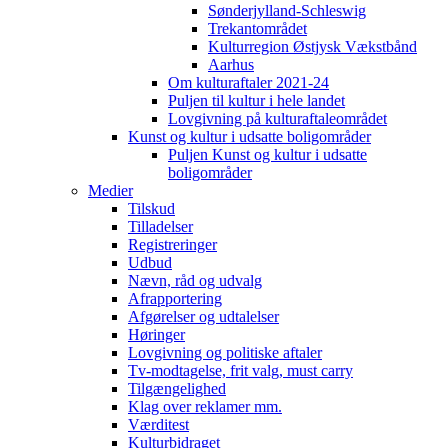
Sønderjylland-Schleswig
Trekantområdet
Kulturregion Østjysk Vækstbånd
Aarhus
Om kulturaftaler 2021-24
Puljen til kultur i hele landet
Lovgivning på kulturaftaleområdet
Kunst og kultur i udsatte boligområder
Puljen Kunst og kultur i udsatte
boligområder
Medier
Tilskud
Tilladelser
Registreringer
Udbud
Nævn, råd og udvalg
Afrapportering
Afgørelser og udtalelser
Høringer
Lovgivning og politiske aftaler
Tv-modtagelse, frit valg, must carry
Tilgængelighed
Klag over reklamer mm.
Værditest
Kulturbidraget