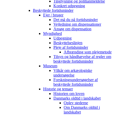
Tinglysning og politianmeldelse
Konkret udpegning
Beskyttede fortidsminder
Ejer / bruger
Det må du på fortidsminder
Vejledning om dispensationer
Ansøg om dispensation
Myndighed
Udpegning
Beskyttelseslinjen
Pleje af fortidsminder
Afbrænding som plejemetode
Tilsyn og håndhævelse af regler om
beskyttede fortidsminder
Museum
Vilkår om arkæologiske
undersøgelse
Forskningsundersøgelser af
beskyttede fortidsminder
Historie og temaer
Historien om loven
Danmarks oldtid i landskabet
Oplev stederne
Om Danmarks oldtid i
landskabet