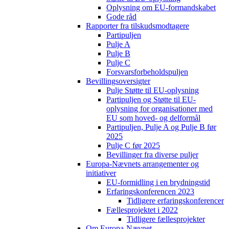
Oplysning om EU-formandskabet
Gode råd
Rapporter fra tilskudsmodtagere
Partipuljen
Pulje A
Pulje B
Pulje C
Forsvarsforbeholdspuljen
Bevillingsoversigter
Pulje Støtte til EU-oplysning
Partipuljen og Støtte til EU-
oplysning for organisationer med
EU som hoved- og delformål
Partipuljen, Pulje A og Pulje B før
2025
Pulje C før 2025
Bevillinger fra diverse puljer
Europa-Nævnets arrangementer og
initiativer
EU-formidling i en brydningstid
Erfaringskonferencen 2023
Tidligere erfaringskonferencer
Fællesprojektet i 2022
Tidligere fællesprojekter
Om Europa-Nævnet