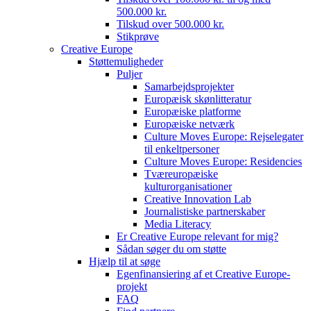
500.000 kr.
Tilskud over 500.000 kr.
Stikprøve
Creative Europe
Støttemuligheder
Puljer
Samarbejdsprojekter
Europæisk skønlitteratur
Europæiske platforme
Europæiske netværk
Culture Moves Europe: Rejselegater
til enkeltpersoner
Culture Moves Europe: Residencies
Tværeuropæiske
kulturorganisationer
Creative Innovation Lab
Journalistiske partnerskaber
Media Literacy
Er Creative Europe relevant for mig?
Sådan søger du om støtte
Hjælp til at søge
Egenfinansiering af et Creative Europe-
projekt
FAQ