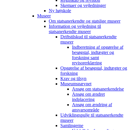
Regnskab og revision
Skemaer og vejledninger
Ny højskole
Museer
Om statsanerkendte og statslige museer
Information og vejledning til
statsanerkendte museer
Driftstilskud til statsanerkendte
museer
Indberetning af opgørelse af
besøgstal, indtægter og
forskning samt
revisorerklæring
Opgørelse af besøgstal, indtægter og
forskning
Krav og tilsyn
Museumsnævnet
Ansøg om statsanerkendelse
Ansøg om ændret
indplacering
Ansøg om ændring af
ansvarsområde
Udviklingspulje til statsanerkendte
museer
Samlingerne