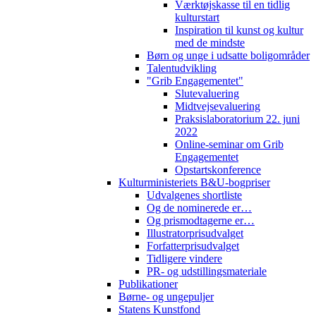
Værktøjskasse til en tidlig
kulturstart
Inspiration til kunst og kultur
med de mindste
Børn og unge i udsatte boligområder
Talentudvikling
"Grib Engagementet"
Slutevaluering
Midtvejsevaluering
Praksislaboratorium 22. juni
2022
Online-seminar om Grib
Engagementet
Opstartskonference
Kulturministeriets B&U-bogpriser
Udvalgenes shortliste
Og de nominerede er…
Og prismodtagerne er…
Illustratorprisudvalget
Forfatterprisudvalget
Tidligere vindere
PR- og udstillingsmateriale
Publikationer
Børne- og ungepuljer
Statens Kunstfond