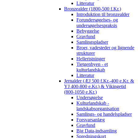
Litteratur
Bronzealder (1800-500 f.Kr.)
Introduktion til bronzealder
Forundersøgelses- og
undersøgelsespraksis
Bebyggelse
Gravfund
Samlingspladser
Broer, vadesteder og lignende
strukturer
Helleristninger
Tietgenbyen - et
kulturlandskab
Litteratur
Jernalder (ÆJ 500 f.Kr.-400 e.Kr. &
YJ 400-800 e.Kr.) & Vikingetid
(800-1050 e.Kr.)
Undersøgelse
Kulturlandskab -
landskabsorganisation
Samlings- og handelspladser
Forsvarsanlæg
Gravfund
Big Data-indsamling
Spredningskort