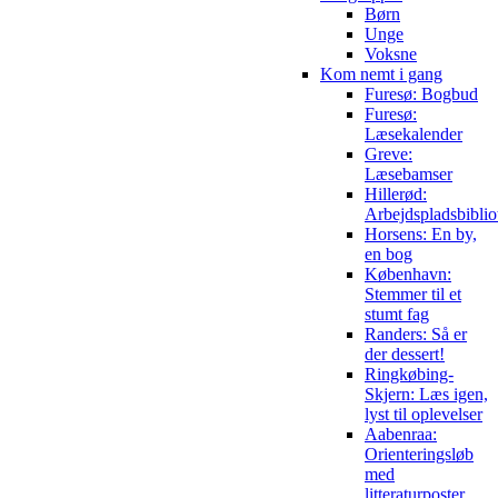
Børn
Unge
Voksne
Kom nemt i gang
Furesø: Bogbud
Furesø:
Læsekalender
Greve:
Læsebamser
Hillerød:
Arbejdspladsbiblio
Horsens: En by,
en bog
København:
Stemmer til et
stumt fag
Randers: Så er
der dessert!
Ringkøbing-
Skjern: Læs igen,
lyst til oplevelser
Aabenraa:
Orienteringsløb
med
litteraturposter