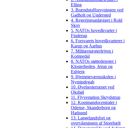
Elling
3. Brændstofforsyningen ved
Gadholt og Understed
4. Regeringsanlægget i Rold
Skov
5. NATOs hovedkvarter i
Finderup
6. Forsvarets hovedkvarterer i
Karup og Aarhus
7. Militærnægterlejren i
Kompedal
8. NATOs støttedepoter i
Klosterheden, Jerup og
Esbjerg
9. Hjemmeværnsskolen i
Nymindegab
10. Øvelsesterrænet ved
Oksbøl
11. Flyvestation Skrydstrup
12. Kommandocentraler i
Odense, Skanderborg og
Hadsund
13. Langelandsfort og
overvågningen af Storebælt