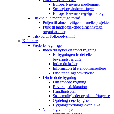
Europa-Nævnets medlemmer
Strategi og årsberetninger
Europa-Nævnets regelgrundlag
Tilskud til almennyttige formål
Puljen til almennyttige kulturelle projekter
Pulje til landsdækkende almennyttige
organisationer
Tilskud til Folkeoplysning
Kulturarv
Fredede bygninger
Inden du køber en fredet bygning
Er bygningen fredet eller
bevaringsværdig?
Inden du køber
Information til ejendomsmæglere
Find fredningsbeskrivelse
Din fredede bygning
Din fredede bygning
Bevaringsdeklaration
Handlingsplan
Støttemuligheder og skattefritagelse
Opdeling i ejerlejligheder
Bygningsfredningsloven § 7a
Viden og værktøjer