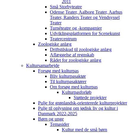
2011
Små Storbyteatre
Odense Teater, Aalborg Teater, Aarhus
Teater, Randers Teater og Vendsyssel
Teater
Turnéteatre og -kompagnier
Udviklingsplatformen for Scenekunst
Teatercentrum
Zoologiske anlæg
Driftstilskud til zoologiske anlæg
Aflæggelse af regnskab
Rådet for zoologiske anlæg
Kultursamarbejde
Forsøg med kulturpas
Bliv kulturpasaktør
Til kulturpasaktører
Om forsøg med kulturpas
Kulturpasforløb
Støttede projekter
Pulje for grønlandsk-orienterede kulturprojekter
Pulje til oplysning om jødisk liv og kultur i
Danmark 2022-2025
Børn og unge
Temasider
Kultur med de små børn