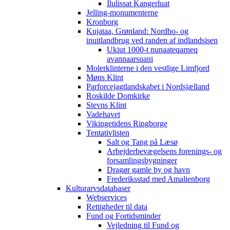
Ilulissat Kangerluat
Jelling-monumenterne
Kronborg
Kujataa, Grønland: Nordbo- og
inuitlandbrug ved randen af indlandsisen
Ukiut 1000-t nunaateqarneq
avannaarsuani
Molerklinterne i den vestlige Limfjord
Møns Klint
Parforcejagtlandskabet i Nordsjælland
Roskilde Domkirke
Stevns Klint
Vadehavet
Vikingetidens Ringborge
Tentativlisten
Salt og Tang på Læsø
Arbejderbevægelsens forenings- og
forsamlingsbygninger
Dragør gamle by og havn
Frederiksstad med Amalienborg
Kulturarvsdatabaser
Webservices
Rettigheder til data
Fund og Fortidsminder
Vejledning til Fund og