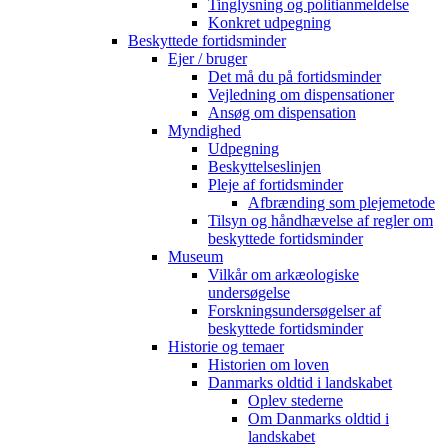
Tinglysning og politianmeldelse
Konkret udpegning
Beskyttede fortidsminder
Ejer / bruger
Det må du på fortidsminder
Vejledning om dispensationer
Ansøg om dispensation
Myndighed
Udpegning
Beskyttelseslinjen
Pleje af fortidsminder
Afbrænding som plejemetode
Tilsyn og håndhævelse af regler om
beskyttede fortidsminder
Museum
Vilkår om arkæologiske
undersøgelse
Forskningsundersøgelser af
beskyttede fortidsminder
Historie og temaer
Historien om loven
Danmarks oldtid i landskabet
Oplev stederne
Om Danmarks oldtid i
landskabet