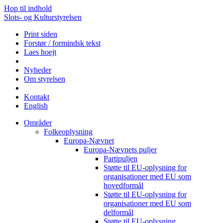
Hop til indhold
Slots- og Kulturstyrelsen
Print siden
Forstør / formindsk tekst
Laes hoejt
Nyheder
Om styrelsen
Kontakt
English
Områder
Folkeoplysning
Europa-Nævnet
Europa-Nævnets puljer
Partipuljen
Støtte til EU-oplysning for
organisationer med EU som
hovedformål
Støtte til EU-oplysning for
organisationer med EU som
delformål
Støtte til EU-oplysning