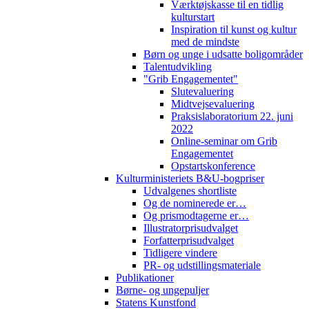
Værktøjskasse til en tidlig
kulturstart
Inspiration til kunst og kultur
med de mindste
Børn og unge i udsatte boligområder
Talentudvikling
"Grib Engagementet"
Slutevaluering
Midtvejsevaluering
Praksislaboratorium 22. juni
2022
Online-seminar om Grib
Engagementet
Opstartskonference
Kulturministeriets B&U-bogpriser
Udvalgenes shortliste
Og de nominerede er…
Og prismodtagerne er…
Illustratorprisudvalget
Forfatterprisudvalget
Tidligere vindere
PR- og udstillingsmateriale
Publikationer
Børne- og ungepuljer
Statens Kunstfond