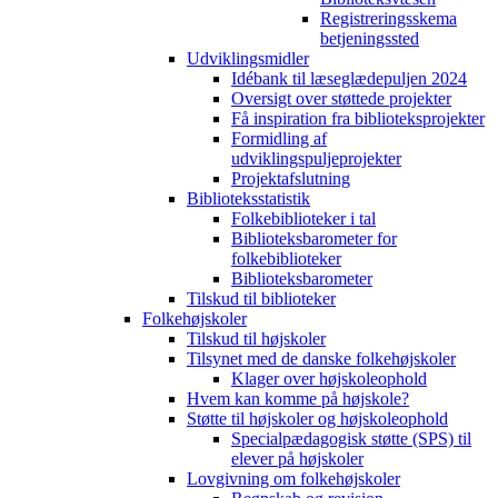
Registreringsskema
betjeningssted
Udviklingsmidler
Idébank til læseglædepuljen 2024
Oversigt over støttede projekter
Få inspiration fra biblioteksprojekter
Formidling af
udviklingspuljeprojekter
Projektafslutning
Biblioteksstatistik
Folkebiblioteker i tal
Biblioteksbarometer for
folkebiblioteker
Biblioteksbarometer
Tilskud til biblioteker
Folkehøjskoler
Tilskud til højskoler
Tilsynet med de danske folkehøjskoler
Klager over højskoleophold
Hvem kan komme på højskole?
Støtte til højskoler og højskoleophold
Specialpædagogisk støtte (SPS) til
elever på højskoler
Lovgivning om folkehøjskoler