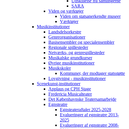
Udskillelse fra samlingerne
SARA
Viden og værktøjer
Viden om statsanerkendte museer
Værktøjer
Musikinstitutioner
Landsdelsorkestre
Genreorganisationer
Basisensembler og specialensembler
Regionale spillesteder
Netværks- og genrespillesteder
Musikalske grundkurser
Øvrige musikinstitutioner
Musikskoler
Kommuner, der modtager statsstøtte
Lovgivning - musikinstitutioner
Scenekunst-institutioner
Applaus og CPH Stage
Fredericia Musicalteater
Det Københavnske Teatersamarbejde
Egnsteatre
Egnsteateraftaler 2025-2028
Evalueringer af egnsteatre 2013-
2025
Evalueringer af egnsteatre 2008-