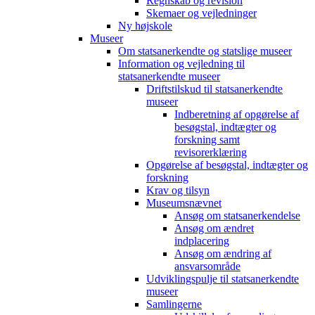
Regnskab og revision
Skemaer og vejledninger
Ny højskole
Museer
Om statsanerkendte og statslige museer
Information og vejledning til
statsanerkendte museer
Driftstilskud til statsanerkendte
museer
Indberetning af opgørelse af
besøgstal, indtægter og
forskning samt
revisorerklæring
Opgørelse af besøgstal, indtægter og
forskning
Krav og tilsyn
Museumsnævnet
Ansøg om statsanerkendelse
Ansøg om ændret
indplacering
Ansøg om ændring af
ansvarsområde
Udviklingspulje til statsanerkendte
museer
Samlingerne