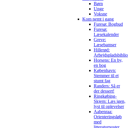
Børn
Unge
Voksne
Kom nemt i gang
Furesø: Bogbud
Furesø:
Læsekalender
Greve:
Læsebamser
Hillerød:
Arbejdspladsbiblio
Horsens: En by,
en bog
København:
Stemmer til et
stumt fag
Randers: Så er
der dessert!
Ringkøbing-
Skjern: Læs igen,
lyst til oplevelser
Aabenraa:
Orienteringsløb
med
litteraturposter