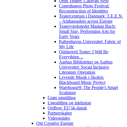
Odin Teatret: Caravan Next
Copenhagen Photo Festival:
Reconstruction of Identities
Teatercentrum i Danmark: T.E.E.N.
– Ambassadors across Europe
Teaterværkstedet Madam Bach:
Small Size, Performing Arts for
Early Years
Københavns Universitet: Fabric of
My Life
Odsherred Teater: I Will Be
Everything…
Aarhus Biblioteker og Aarhus
Universitet: Social Inclusive
Literature Operation
Levende Musik i Skolen:
Blackboard Music Project
Warehouse9: The People's Smart
Sculpture
Grøn omstilling
Ligestilling og inklusion
Ordbog: EU’sk-dansk
Partnerskaber
Videoguides
Om Creative Europe