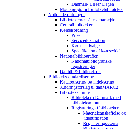
Danmark Læser Dagen
Modelprogram for folkebiblioteker
Nationale ordninger
Bibliotekernes lånesamarbejde
Centralbiblioteker
Kørselsordning
Priser
Servicedeklaration
Kørselsudvalget
Specifikation af køreseddel
Nationalbibliografien
Nationalbibliografiske
registreringer
Danbib & bibliotek.dk
Biblioteksstandardisering
Katalogisering og indeksering
Ændringsforslag til danMARC2
Biblioteksnumre
Biblioteker i Danmark med
biblioteksnumre
Registrering af biblioteker
Materialeanskaffelse og
-identifikation
Registreringsskema
Biblioteksvæsen