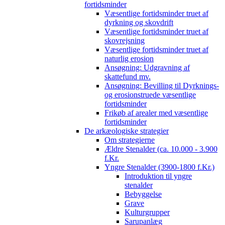
fortidsminder
Væsentlige fortidsminder truet af
dyrkning og skovdrift
Væsentlige fortidsminder truet af
skovrejsning
Væsentlige fortidsminder truet af
naturlig erosion
Ansøgning: Udgravning af
skattefund mv.
Ansøgning: Bevilling til Dyrknings-
og erosionstruede væsentlige
fortidsminder
Frikøb af arealer med væsentlige
fortidsminder
De arkæologiske strategier
Om strategierne
Ældre Stenalder (ca. 10.000 - 3.900
f.Kr.
Yngre Stenalder (3900-1800 f.Kr.)
Introduktion til yngre
stenalder
Bebyggelse
Grave
Kulturgrupper
Sarupanlæg