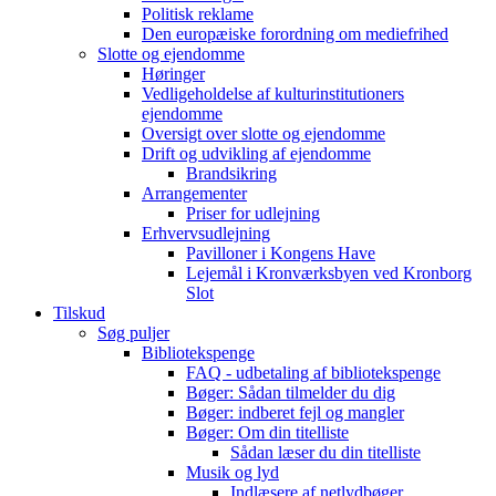
Politisk reklame
Den europæiske forordning om mediefrihed
Slotte og ejendomme
Høringer
Vedligeholdelse af kulturinstitutioners
ejendomme
Oversigt over slotte og ejendomme
Drift og udvikling af ejendomme
Brandsikring
Arrangementer
Priser for udlejning
Erhvervsudlejning
Pavilloner i Kongens Have
Lejemål i Kronværksbyen ved Kronborg
Slot
Tilskud
Søg puljer
Bibliotekspenge
FAQ - udbetaling af bibliotekspenge
Bøger: Sådan tilmelder du dig
Bøger: indberet fejl og mangler
Bøger: Om din titelliste
Sådan læser du din titelliste
Musik og lyd
Indlæsere af netlydbøger