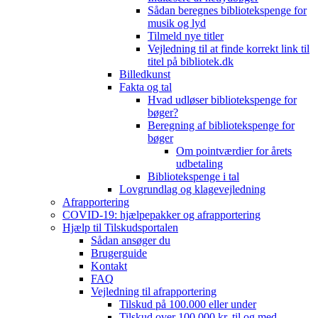
Sådan beregnes bibliotekspenge for
musik og lyd
Tilmeld nye titler
Vejledning til at finde korrekt link til
titel på bibliotek.dk
Billedkunst
Fakta og tal
Hvad udløser bibliotekspenge for
bøger?
Beregning af bibliotekspenge for
bøger
Om pointværdier for årets
udbetaling
Bibliotekspenge i tal
Lovgrundlag og klagevejledning
Afrapportering
COVID-19: hjælpepakker og afrapportering
Hjælp til Tilskudsportalen
Sådan ansøger du
Brugerguide
Kontakt
FAQ
Vejledning til afrapportering
Tilskud på 100.000 eller under
Tilskud over 100.000 kr. til og med