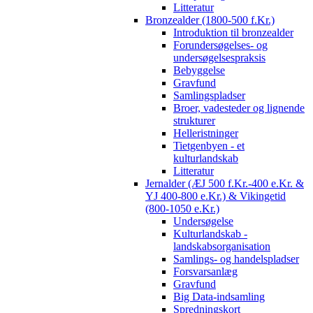
Litteratur
Bronzealder (1800-500 f.Kr.)
Introduktion til bronzealder
Forundersøgelses- og
undersøgelsespraksis
Bebyggelse
Gravfund
Samlingspladser
Broer, vadesteder og lignende
strukturer
Helleristninger
Tietgenbyen - et
kulturlandskab
Litteratur
Jernalder (ÆJ 500 f.Kr.-400 e.Kr. &
YJ 400-800 e.Kr.) & Vikingetid
(800-1050 e.Kr.)
Undersøgelse
Kulturlandskab -
landskabsorganisation
Samlings- og handelspladser
Forsvarsanlæg
Gravfund
Big Data-indsamling
Spredningskort