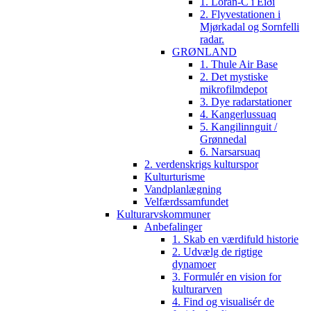
1. Loran-C i Eiði
2. Flyvestationen i
Mjørkadal og Sornfelli
radar.
GRØNLAND
1. Thule Air Base
2. Det mystiske
mikrofilmdepot
3. Dye radarstationer
4. Kangerlussuaq
5. Kangilinnguit /
Grønnedal
6. Narsarsuaq
2. verdenskrigs kulturspor
Kulturturisme
Vandplanlægning
Velfærdssamfundet
Kulturarvskommuner
Anbefalinger
1. Skab en værdifuld historie
2. Udvælg de rigtige
dynamoer
3. Formulér en vision for
kulturarven
4. Find og visualisér de