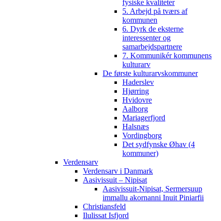
fysiske kvaliteter
5. Arbejd på tværs af
kommunen
6. Dyrk de eksterne
interessenter og
samarbejdspartnere
7. Kommunikér kommunens
kulturarv
De første kulturarvskommuner
Haderslev
Hjørring
Hvidovre
Aalborg
Mariagerfjord
Halsnæs
Vordingborg
Det sydfynske Øhav (4
kommuner)
Verdensarv
Verdensarv i Danmark
Aasivissuit – Nipisat
Aasivissuit-Nipisat, Sermersuup
immallu akornanni Inuit Piniarfii
Christiansfeld
Ilulissat Isfjord