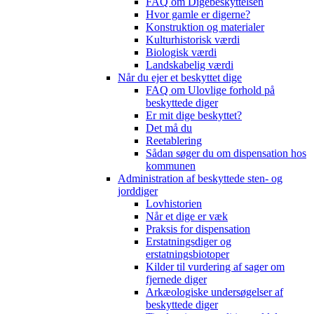
FAQ om Digebeskyttelsen
Hvor gamle er digerne?
Konstruktion og materialer
Kulturhistorisk værdi
Biologisk værdi
Landskabelig værdi
Når du ejer et beskyttet dige
FAQ om Ulovlige forhold på
beskyttede diger
Er mit dige beskyttet?
Det må du
Reetablering
Sådan søger du om dispensation hos
kommunen
Administration af beskyttede sten- og
jorddiger
Lovhistorien
Når et dige er væk
Praksis for dispensation
Erstatningsdiger og
erstatningsbiotoper
Kilder til vurdering af sager om
fjernede diger
Arkæologiske undersøgelser af
beskyttede diger