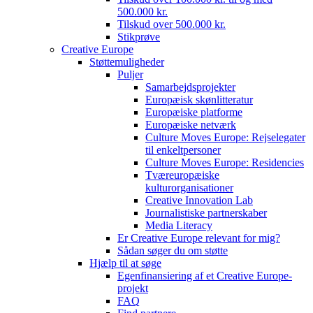
500.000 kr.
Tilskud over 500.000 kr.
Stikprøve
Creative Europe
Støttemuligheder
Puljer
Samarbejdsprojekter
Europæisk skønlitteratur
Europæiske platforme
Europæiske netværk
Culture Moves Europe: Rejselegater
til enkeltpersoner
Culture Moves Europe: Residencies
Tværeuropæiske
kulturorganisationer
Creative Innovation Lab
Journalistiske partnerskaber
Media Literacy
Er Creative Europe relevant for mig?
Sådan søger du om støtte
Hjælp til at søge
Egenfinansiering af et Creative Europe-
projekt
FAQ