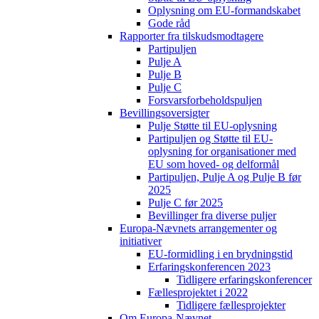
Oplysning om EU-formandskabet
Gode råd
Rapporter fra tilskudsmodtagere
Partipuljen
Pulje A
Pulje B
Pulje C
Forsvarsforbeholdspuljen
Bevillingsoversigter
Pulje Støtte til EU-oplysning
Partipuljen og Støtte til EU-
oplysning for organisationer med
EU som hoved- og delformål
Partipuljen, Pulje A og Pulje B før
2025
Pulje C før 2025
Bevillinger fra diverse puljer
Europa-Nævnets arrangementer og
initiativer
EU-formidling i en brydningstid
Erfaringskonferencen 2023
Tidligere erfaringskonferencer
Fællesprojektet i 2022
Tidligere fællesprojekter
Om Europa-Nævnet