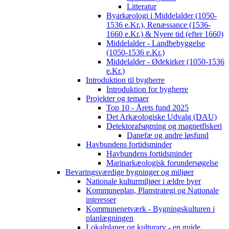
Litteratur
Byarkæologi i Middelalder (1050-
1536 e.Kr.), Renæssance (1536-
1660 e.Kr.) & Nyere tid (efter 1660)
Middelalder - Landbebyggelse
(1050-1536 e.Kr.)
Middelalder - Ødekirker (1050-1536
e.Kr.)
Introduktion til bygherre
Introduktion for bygherre
Projekter og temaer
Top 10 - Årets fund 2025
Det Arkæologiske Udvalg (DAU)
Detektorafsøgning og magnetfiskeri
Danefæ og andre løsfund
Havbundens fortidsminder
Havbundens fortidsminder
Marinarkæologisk forundersøgelse
Bevaringsværdige bygninger og miljøer
Nationale kulturmiljøer i ældre byer
Kommuneplan, Planstrategi og Nationale
interesser
Kommunenetværk - Bygningskulturen i
planlægningen
Lokalplaner og kulturarv - en guide