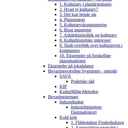
1. Kulturarv i planlægningen
2. Hvad er kulturarv?
3. Det kan betale sig
4. Planstrategi
5. Kulturarvskommunerne
6. Brug museerne
7. Arkitekturpolitik og kulturarv
8. Kulturhistoriske interesser
9. Skab overblik over kulturarven i
kommunen
10. Eksempler på forskellige
plansituationer
Eksempler på lokalplaner
Bevaringsværdige bygninger - metode
SAVE
Praktiske råd
KIP
KulturMiljø-Metoden
Bevaringstemaer
Industrikultur
Industrihistoriens
Danmarkskort
Kold krig
1. Flådestation Frederikshavn
2. Ammunitionsarsenalet i