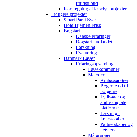
fritidstilbud
Kortlægning af læselystprojekter
Tidligere projekter
Smart Parat Svar
Hold Hjernen Frisk
Bogstart
Danske erfaringer
Bogstart i udlandet
Forskning
Evaluering
Danmark Læser
Erfaringsopsamling
Læsekommuner
Metoder
Ambassadører
Bøgerne ud til
borgerne
Lydbøger og
andre digitale
platforme
Læsning i
fællesskaber
Partnerskaber og
netværk
Målgrupper