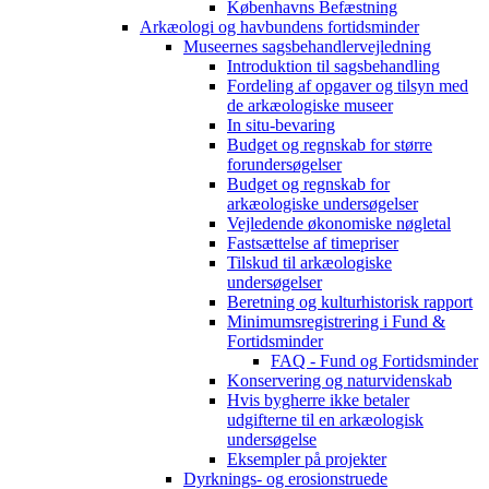
Københavns Befæstning
Arkæologi og havbundens fortidsminder
Museernes sagsbehandlervejledning
Introduktion til sagsbehandling
Fordeling af opgaver og tilsyn med
de arkæologiske museer
In situ-bevaring
Budget og regnskab for større
forundersøgelser
Budget og regnskab for
arkæologiske undersøgelser
Vejledende økonomiske nøgletal
Fastsættelse af timepriser
Tilskud til arkæologiske
undersøgelser
Beretning og kulturhistorisk rapport
Minimumsregistrering i Fund &
Fortidsminder
FAQ - Fund og Fortidsminder
Konservering og naturvidenskab
Hvis bygherre ikke betaler
udgifterne til en arkæologisk
undersøgelse
Eksempler på projekter
Dyrknings- og erosionstruede