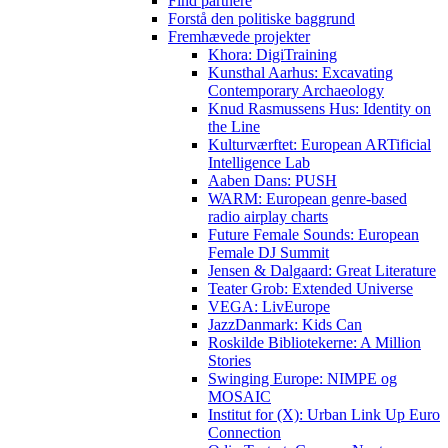
Find partnere
Forstå den politiske baggrund
Fremhævede projekter
Khora: DigiTraining
Kunsthal Aarhus: Excavating
Contemporary Archaeology
Knud Rasmussens Hus: Identity on
the Line
Kulturværftet: European ARTificial
Intelligence Lab
Aaben Dans: PUSH
WARM: European genre-based
radio airplay charts
Future Female Sounds: European
Female DJ Summit
Jensen & Dalgaard: Great Literature
Teater Grob: Extended Universe
VEGA: LivEurope
JazzDanmark: Kids Can
Roskilde Bibliotekerne: A Million
Stories
Swinging Europe: NIMPE og
MOSAIC
Institut for (X): Urban Link Up Euro
Connection