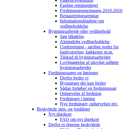
Plakettevejledning
Faglige retningslinjer
Fredningsgennemgang 2010-2016
Restaureringsseminar
Informationsbladene om
vedligeholdelse
Bygningsarbejde eller vedligehold
Søg tilladelse
Almindelig vedligeholdelse
Underretning - særlige regler for
badeværelser, køkkener m.m.
Tilskud til bygningsarbejder
Lovliggørelse af ulovligt udførte
bygningsarbejder
Fredningssager og høringer
Derfor freder vi
Bygninger der kan fredes
Sådan forløber en fredningssag
Ophævelse af fredning
Fredninger i høring
Nye fredninger, ophævelser mv.
Beskyttede sten- og jorddiger
Nyt digekort
FAQ om nyt digekort
Derfor er digerne beskyttede