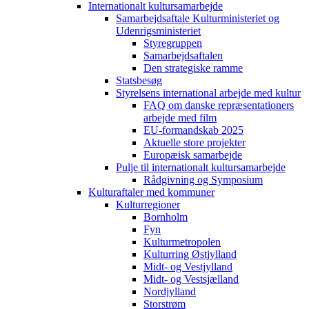
Internationalt kultursamarbejde
Samarbejdsaftale Kulturministeriet og
Udenrigsministeriet
Styregruppen
Samarbejdsaftalen
Den strategiske ramme
Statsbesøg
Styrelsens international arbejde med kultur
FAQ om danske repræsentationers
arbejde med film
EU-formandskab 2025
Aktuelle store projekter
Europæisk samarbejde
Pulje til internationalt kultursamarbejde
Rådgivning og Symposium
Kulturaftaler med kommuner
Kulturregioner
Bornholm
Fyn
Kulturmetropolen
Kulturring Østjylland
Midt- og Vestjylland
Midt- og Vestsjælland
Nordjylland
Storstrøm