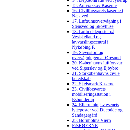
14. Depotområde ved Jyderup
15. Antvorskov Kaserne
16. Civilforsvarets kaserne i
Næstved
17. Luftrumsovervågning i
Stensved og Skovhuse
18. Luftmeldeposter på
Vestsjælland og
lavvarslingscentral i
Nykøbing F.
19. Stevnsfort og
overvågningen af Øresund
20. Københavns luftforsvar
ved Sigerslev og Ejbybro
21. Storkøbenhavns civile
beredskab
22. Sjælsmark Kaserne
23. Civilforsvarets
mobiliseringsstation i
Esbønderup
24. Efterretningsvæsenets
lytteposter ved Dueodde og
Sandagergård
25. Bornholms Værn
FÆRØERNE