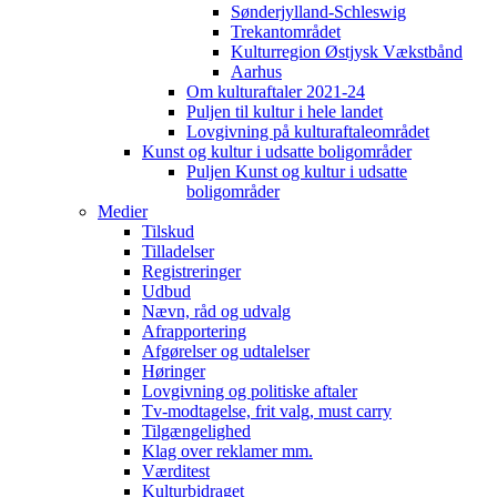
Sønderjylland-Schleswig
Trekantområdet
Kulturregion Østjysk Vækstbånd
Aarhus
Om kulturaftaler 2021-24
Puljen til kultur i hele landet
Lovgivning på kulturaftaleområdet
Kunst og kultur i udsatte boligområder
Puljen Kunst og kultur i udsatte
boligområder
Medier
Tilskud
Tilladelser
Registreringer
Udbud
Nævn, råd og udvalg
Afrapportering
Afgørelser og udtalelser
Høringer
Lovgivning og politiske aftaler
Tv-modtagelse, frit valg, must carry
Tilgængelighed
Klag over reklamer mm.
Værditest
Kulturbidraget