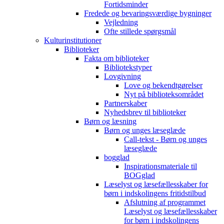
Fortidsminder
Fredede og bevaringsværdige bygninger
Vejledning
Ofte stillede spørgsmål
Kulturinstitutioner
Biblioteker
Fakta om biblioteker
Bibliotekstyper
Lovgivning
Love og bekendtgørelser
Nyt på biblioteksområdet
Partnerskaber
Nyhedsbrev til biblioteker
Børn og læsning
Børn og unges læseglæde
Call-tekst - Børn og unges
læseglæde
bogglad
Inspirationsmateriale til
BOGglad
Læselyst og læsefællesskaber for
børn i indskolingens fritidstilbud
Afslutning af programmet
Læselyst og læsefællesskaber
for børn i indskolingens