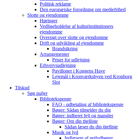
Politisk reklame
Den europæiske forordning om mediefrihed
Slotte og ejendomme
Høringer
Vedligeholdelse af kulturinstitutioners
ejendomme
Oversigt over slotte og ejendomme
Drift og udvikling af ejendomme
Brandsikring
Arrangementer
Priser for udlejning
Erhvervsudlejning
Pavilloner i Kongens Have
Lejemål i Kronværksbyen ved Kronborg
Slot
Tilskud
Søg puljer
Bibliotekspenge
FAQ - udbetaling af bibliotekspenge
Bøger: Sådan tilmelder du dig
Bøger: indberet fejl og mangler
Bøger: Om din titelliste
Sådan læser du din titelliste
Musik og lyd
Indlæsere af netlydbøger