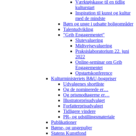
Værktøjskasse til en tidlig
kulturstart
Inspiration til kunst og kultur
med de mindste
Børn og unge i udsatte boligområder
Talentudvikling
"Grib Engagementet"
Slutevaluering
Midtvejsevaluering
Praksislaboratorium 22. juni
2022
Online-seminar om Grib
Engagementet
Opstartskonference
Kulturministeriets B&U-bogpriser
Udvalgenes shortliste
Og de nominerede er…
Og prismodtagerne er…
Illustratorprisudvalget
Forfatterprisudvalget
Tidligere vindere
PR- og udstillingsmateriale
Publikationer
Børne- og ungepuljer
Statens Kunstfond