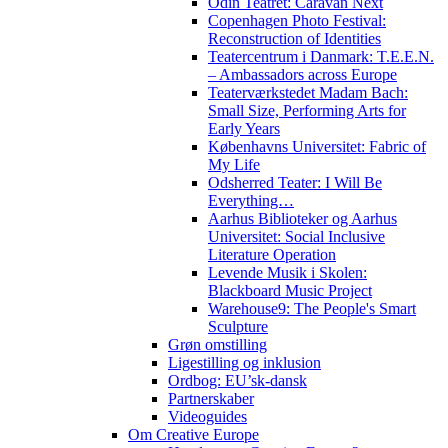
Odin Teatret: Caravan Next
Copenhagen Photo Festival:
Reconstruction of Identities
Teatercentrum i Danmark: T.E.E.N.
– Ambassadors across Europe
Teaterværkstedet Madam Bach:
Small Size, Performing Arts for
Early Years
Københavns Universitet: Fabric of
My Life
Odsherred Teater: I Will Be
Everything…
Aarhus Biblioteker og Aarhus
Universitet: Social Inclusive
Literature Operation
Levende Musik i Skolen:
Blackboard Music Project
Warehouse9: The People's Smart
Sculpture
Grøn omstilling
Ligestilling og inklusion
Ordbog: EU’sk-dansk
Partnerskaber
Videoguides
Om Creative Europe