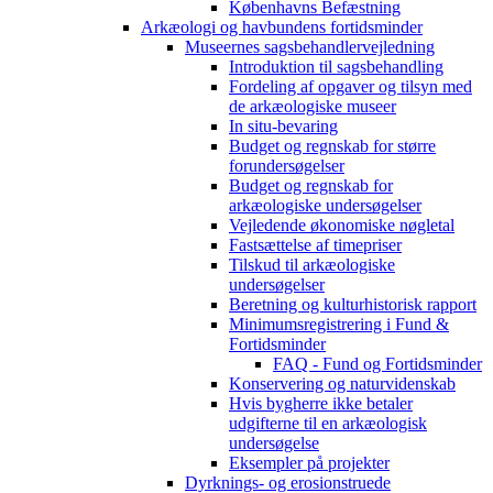
Københavns Befæstning
Arkæologi og havbundens fortidsminder
Museernes sagsbehandlervejledning
Introduktion til sagsbehandling
Fordeling af opgaver og tilsyn med
de arkæologiske museer
In situ-bevaring
Budget og regnskab for større
forundersøgelser
Budget og regnskab for
arkæologiske undersøgelser
Vejledende økonomiske nøgletal
Fastsættelse af timepriser
Tilskud til arkæologiske
undersøgelser
Beretning og kulturhistorisk rapport
Minimumsregistrering i Fund &
Fortidsminder
FAQ - Fund og Fortidsminder
Konservering og naturvidenskab
Hvis bygherre ikke betaler
udgifterne til en arkæologisk
undersøgelse
Eksempler på projekter
Dyrknings- og erosionstruede