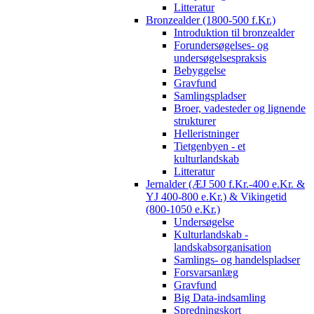
Litteratur
Bronzealder (1800-500 f.Kr.)
Introduktion til bronzealder
Forundersøgelses- og
undersøgelsespraksis
Bebyggelse
Gravfund
Samlingspladser
Broer, vadesteder og lignende
strukturer
Helleristninger
Tietgenbyen - et
kulturlandskab
Litteratur
Jernalder (ÆJ 500 f.Kr.-400 e.Kr. &
YJ 400-800 e.Kr.) & Vikingetid
(800-1050 e.Kr.)
Undersøgelse
Kulturlandskab -
landskabsorganisation
Samlings- og handelspladser
Forsvarsanlæg
Gravfund
Big Data-indsamling
Spredningskort