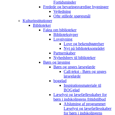
Fortidsminder
Fredede og bevaringsværdige bygninger
Vejledning
Ofte stillede spørgsmål
Kulturinstitutioner
Biblioteker
Fakta om biblioteker
Bibliotekstyper
Lovgivning
Love og bekendtgørelser
Nyt på biblioteksområdet
Partnerskaber
Nyhedsbrev til biblioteker
Børn og læsning
Børn og unges læseglæde
Call-tekst - Børn og unges
læseglæde
bogglad
Inspirationsmateriale til
BOGglad
Læselyst og læsefællesskaber for
børn i indskolingens fritidstilbud
Afslutning af programmet
Læselyst og læsefællesskaber
for børn i indskolingens