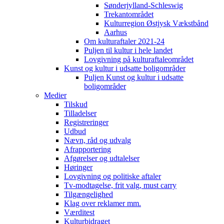
Sønderjylland-Schleswig
Trekantområdet
Kulturregion Østjysk Vækstbånd
Aarhus
Om kulturaftaler 2021-24
Puljen til kultur i hele landet
Lovgivning på kulturaftaleområdet
Kunst og kultur i udsatte boligområder
Puljen Kunst og kultur i udsatte
boligområder
Medier
Tilskud
Tilladelser
Registreringer
Udbud
Nævn, råd og udvalg
Afrapportering
Afgørelser og udtalelser
Høringer
Lovgivning og politiske aftaler
Tv-modtagelse, frit valg, must carry
Tilgængelighed
Klag over reklamer mm.
Værditest
Kulturbidraget