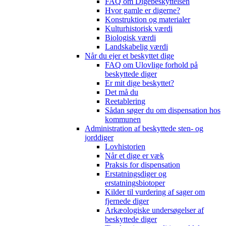
FAQ om Digebeskyttelsen
Hvor gamle er digerne?
Konstruktion og materialer
Kulturhistorisk værdi
Biologisk værdi
Landskabelig værdi
Når du ejer et beskyttet dige
FAQ om Ulovlige forhold på
beskyttede diger
Er mit dige beskyttet?
Det må du
Reetablering
Sådan søger du om dispensation hos
kommunen
Administration af beskyttede sten- og
jorddiger
Lovhistorien
Når et dige er væk
Praksis for dispensation
Erstatningsdiger og
erstatningsbiotoper
Kilder til vurdering af sager om
fjernede diger
Arkæologiske undersøgelser af
beskyttede diger