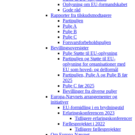
Oplysning om EU-formandskabet
Gode råd
Rapporter fra tilskudsmodtagere
Partipuljen
Pulje A
Pulje B
Pulje C
Forsvarsforbeholdspuljen
Bevillingsoversigter
Pulje Støtte til EU-oplysning
Partipuljen og Støtte til EU-
oplysning for organisationer med
EU som hoved- og delformål
Partipuljen, Pulje A og Pulje B før
2025
Pulje C før 2025
Bevillinger fra diverse puljer
Europa-Nævnets arrangementer og
initiativer
EU-formidling i en brydningstid
Erfaringskonferencen 2023
Tidligere erfaringskonferencer
Fællesprojektet i 2022
Tidligere fællesprojekter
Om Europa-Nævnet