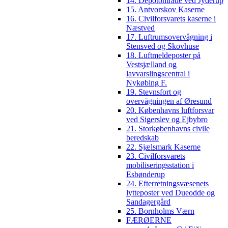
14. Depotområde ved Jyderup
15. Antvorskov Kaserne
16. Civilforsvarets kaserne i
Næstved
17. Luftrumsovervågning i
Stensved og Skovhuse
18. Luftmeldeposter på
Vestsjælland og
lavvarslingscentral i
Nykøbing F.
19. Stevnsfort og
overvågningen af Øresund
20. Københavns luftforsvar
ved Sigerslev og Ejbybro
21. Storkøbenhavns civile
beredskab
22. Sjælsmark Kaserne
23. Civilforsvarets
mobiliseringsstation i
Esbønderup
24. Efterretningsvæsenets
lytteposter ved Dueodde og
Sandagergård
25. Bornholms Værn
FÆRØERNE