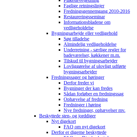
Plakettevejledning
Faglige retningslinjer
Fredningsgennemgang 2010-2016
Restaureringsseminar
Informationsbladene om
vedligeholdelse
Bygningsarbejde eller vedligehold
Søg tilladelse
Almindelig vedligeholdelse
Underretning - særlige regler for
badeværelser, køkkener m.m.
Tilskud til bygningsarbejder
Lovliggørelse af ulovligt udførte
bygningsarbejder
Fredningssager og høringer
Derfor freder vi
Bygninger der kan fredes
Sådan forløber en fredningssag
Ophævelse af fredning
Fredninger i høring
Nye fredninger, ophævelser mv.
Beskyttede sten- og jorddiger
Nyt digekort
FAQ om nyt digekort
Derfor er digerne beskyttede