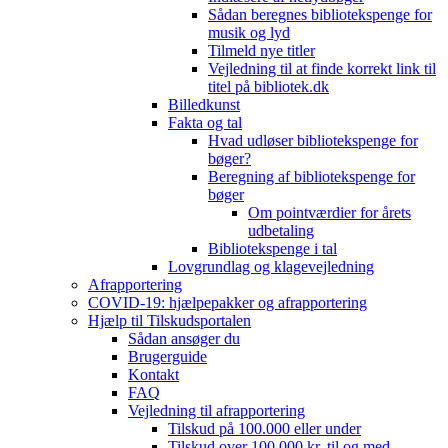
Sådan beregnes bibliotekspenge for
musik og lyd
Tilmeld nye titler
Vejledning til at finde korrekt link til
titel på bibliotek.dk
Billedkunst
Fakta og tal
Hvad udløser bibliotekspenge for
bøger?
Beregning af bibliotekspenge for
bøger
Om pointværdier for årets
udbetaling
Bibliotekspenge i tal
Lovgrundlag og klagevejledning
Afrapportering
COVID-19: hjælpepakker og afrapportering
Hjælp til Tilskudsportalen
Sådan ansøger du
Brugerguide
Kontakt
FAQ
Vejledning til afrapportering
Tilskud på 100.000 eller under
Tilskud over 100.000 kr. til og med