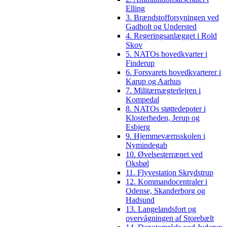
Elling
3. Brændstofforsyningen ved
Gadholt og Understed
4. Regeringsanlægget i Rold
Skov
5. NATOs hovedkvarter i
Finderup
6. Forsvarets hovedkvarterer i
Karup og Aarhus
7. Militærnægterlejren i
Kompedal
8. NATOs støttedepoter i
Klosterheden, Jerup og
Esbjerg
9. Hjemmeværnsskolen i
Nymindegab
10. Øvelsesterrænet ved
Oksbøl
11. Flyvestation Skrydstrup
12. Kommandocentraler i
Odense, Skanderborg og
Hadsund
13. Langelandsfort og
overvågningen af Storebælt