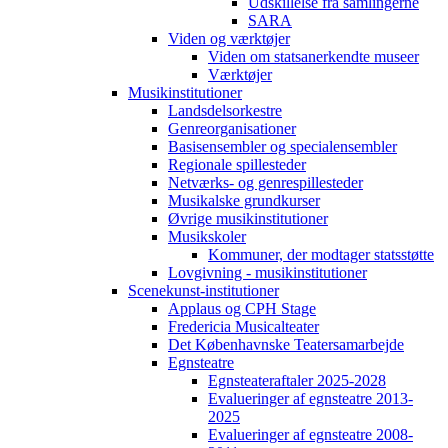
Udskillelse fra samlingerne
SARA
Viden og værktøjer
Viden om statsanerkendte museer
Værktøjer
Musikinstitutioner
Landsdelsorkestre
Genreorganisationer
Basisensembler og specialensembler
Regionale spillesteder
Netværks- og genrespillesteder
Musikalske grundkurser
Øvrige musikinstitutioner
Musikskoler
Kommuner, der modtager statsstøtte
Lovgivning - musikinstitutioner
Scenekunst-institutioner
Applaus og CPH Stage
Fredericia Musicalteater
Det Københavnske Teatersamarbejde
Egnsteatre
Egnsteateraftaler 2025-2028
Evalueringer af egnsteatre 2013-
2025
Evalueringer af egnsteatre 2008-