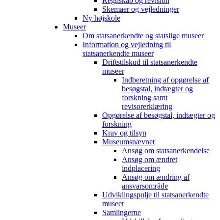
Regnskab og revision
Skemaer og vejledninger
Ny højskole
Museer
Om statsanerkendte og statslige museer
Information og vejledning til
statsanerkendte museer
Driftstilskud til statsanerkendte
museer
Indberetning af opgørelse af
besøgstal, indtægter og
forskning samt
revisorerklæring
Opgørelse af besøgstal, indtægter og
forskning
Krav og tilsyn
Museumsnævnet
Ansøg om statsanerkendelse
Ansøg om ændret
indplacering
Ansøg om ændring af
ansvarsområde
Udviklingspulje til statsanerkendte
museer
Samlingerne