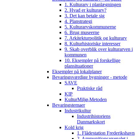
1. Kulturarv i planlægningen
2. Hvad er kulturarv?
3. Det kan betale sig
4. Planstrategi
5. Kulturarvskommunerne
6. Brug museerne
7. Arkitekturpolitik og kulturarv
8. Kulturhistoriske interesser
9. Skab overblik over kulturarven i
kommunen
10. Eksempler på forskellige
plansituationer
Eksempler på lokalplaner
Bevaringsværdige bygninger - metode
SAVE
Praktiske råd
KIP
KulturMiljø-Metoden
Bevaringstemaer
Industrikultur
Industrihistoriens
Danmarkskort
Kold krig
1. Flådestation Frederikshavn
2. Ammunitionsarsenalet i