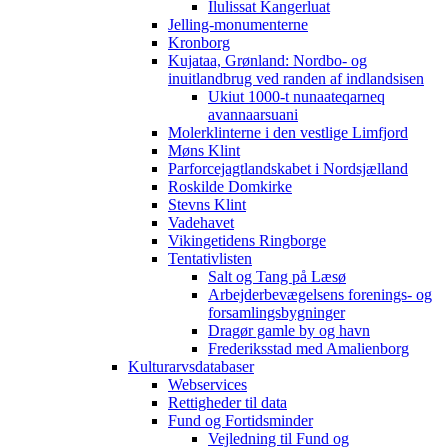
Ilulissat Kangerluat
Jelling-monumenterne
Kronborg
Kujataa, Grønland: Nordbo- og
inuitlandbrug ved randen af indlandsisen
Ukiut 1000-t nunaateqarneq
avannaarsuani
Molerklinterne i den vestlige Limfjord
Møns Klint
Parforcejagtlandskabet i Nordsjælland
Roskilde Domkirke
Stevns Klint
Vadehavet
Vikingetidens Ringborge
Tentativlisten
Salt og Tang på Læsø
Arbejderbevægelsens forenings- og
forsamlingsbygninger
Dragør gamle by og havn
Frederiksstad med Amalienborg
Kulturarvsdatabaser
Webservices
Rettigheder til data
Fund og Fortidsminder
Vejledning til Fund og