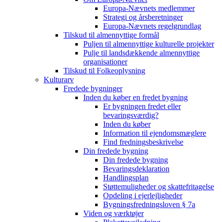
Europa-Nævnets medlemmer
Strategi og årsberetninger
Europa-Nævnets regelgrundlag
Tilskud til almennyttige formål
Puljen til almennyttige kulturelle projekter
Pulje til landsdækkende almennyttige
organisationer
Tilskud til Folkeoplysning
Kulturarv
Fredede bygninger
Inden du køber en fredet bygning
Er bygningen fredet eller
bevaringsværdig?
Inden du køber
Information til ejendomsmæglere
Find fredningsbeskrivelse
Din fredede bygning
Din fredede bygning
Bevaringsdeklaration
Handlingsplan
Støttemuligheder og skattefritagelse
Opdeling i ejerlejligheder
Bygningsfredningsloven § 7a
Viden og værktøjer