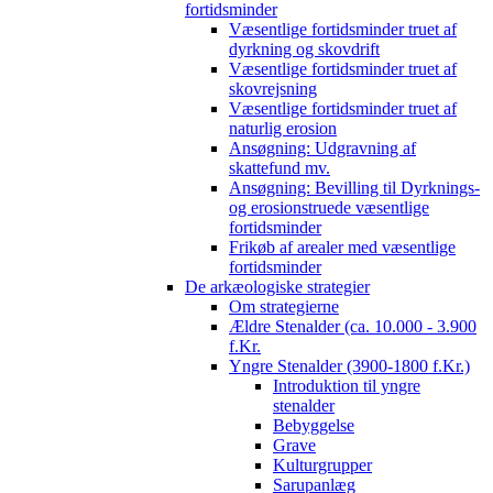
fortidsminder
Væsentlige fortidsminder truet af
dyrkning og skovdrift
Væsentlige fortidsminder truet af
skovrejsning
Væsentlige fortidsminder truet af
naturlig erosion
Ansøgning: Udgravning af
skattefund mv.
Ansøgning: Bevilling til Dyrknings-
og erosionstruede væsentlige
fortidsminder
Frikøb af arealer med væsentlige
fortidsminder
De arkæologiske strategier
Om strategierne
Ældre Stenalder (ca. 10.000 - 3.900
f.Kr.
Yngre Stenalder (3900-1800 f.Kr.)
Introduktion til yngre
stenalder
Bebyggelse
Grave
Kulturgrupper
Sarupanlæg