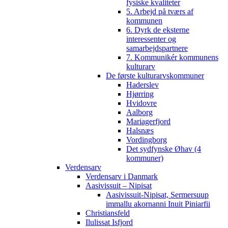
fysiske kvaliteter
5. Arbejd på tværs af
kommunen
6. Dyrk de eksterne
interessenter og
samarbejdspartnere
7. Kommunikér kommunens
kulturarv
De første kulturarvskommuner
Haderslev
Hjørring
Hvidovre
Aalborg
Mariagerfjord
Halsnæs
Vordingborg
Det sydfynske Øhav (4
kommuner)
Verdensarv
Verdensarv i Danmark
Aasivissuit – Nipisat
Aasivissuit-Nipisat, Sermersuup
immallu akornanni Inuit Piniarfii
Christiansfeld
Ilulissat Isfjord