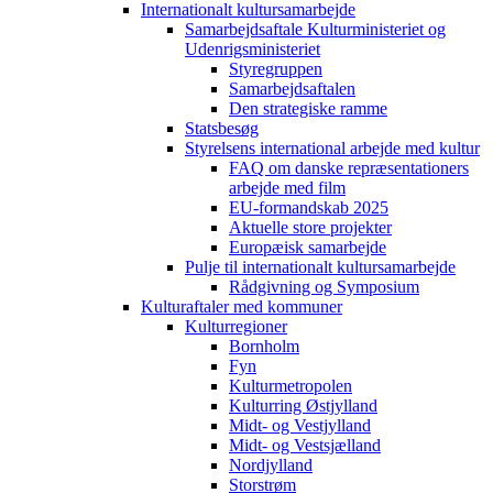
Internationalt kultursamarbejde
Samarbejdsaftale Kulturministeriet og
Udenrigsministeriet
Styregruppen
Samarbejdsaftalen
Den strategiske ramme
Statsbesøg
Styrelsens international arbejde med kultur
FAQ om danske repræsentationers
arbejde med film
EU-formandskab 2025
Aktuelle store projekter
Europæisk samarbejde
Pulje til internationalt kultursamarbejde
Rådgivning og Symposium
Kulturaftaler med kommuner
Kulturregioner
Bornholm
Fyn
Kulturmetropolen
Kulturring Østjylland
Midt- og Vestjylland
Midt- og Vestsjælland
Nordjylland
Storstrøm