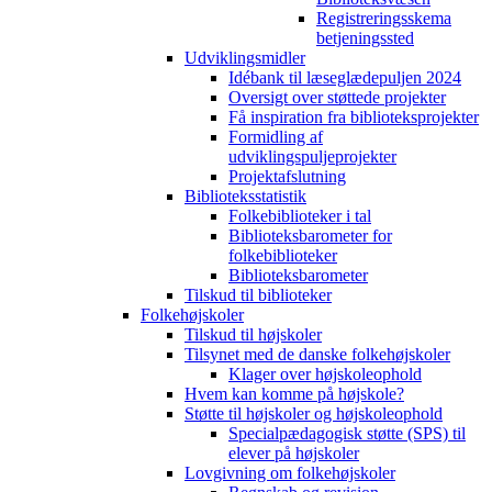
Registreringsskema
betjeningssted
Udviklingsmidler
Idébank til læseglædepuljen 2024
Oversigt over støttede projekter
Få inspiration fra biblioteksprojekter
Formidling af
udviklingspuljeprojekter
Projektafslutning
Biblioteksstatistik
Folkebiblioteker i tal
Biblioteksbarometer for
folkebiblioteker
Biblioteksbarometer
Tilskud til biblioteker
Folkehøjskoler
Tilskud til højskoler
Tilsynet med de danske folkehøjskoler
Klager over højskoleophold
Hvem kan komme på højskole?
Støtte til højskoler og højskoleophold
Specialpædagogisk støtte (SPS) til
elever på højskoler
Lovgivning om folkehøjskoler