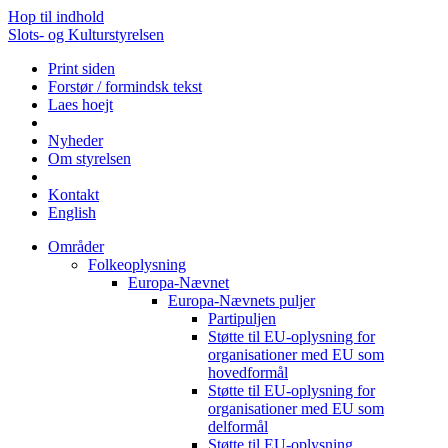
Hop til indhold
Slots- og Kulturstyrelsen
Print siden
Forstør / formindsk tekst
Laes hoejt
Nyheder
Om styrelsen
Kontakt
English
Områder
Folkeoplysning
Europa-Nævnet
Europa-Nævnets puljer
Partipuljen
Støtte til EU-oplysning for
organisationer med EU som
hovedformål
Støtte til EU-oplysning for
organisationer med EU som
delformål
Støtte til EU-oplysning