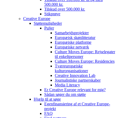
500.000 kr.
Tilskud over 500.000 kr.
Stikprøve
Creative Europe
Støttemuligheder
Puljer
Samarbejdsprojekter
Europæisk skønlitteratur
Europæiske platforme
Europæiske netværk
Culture Moves Europe: Rejselegater
til enkeltpersoner
Culture Moves Europe: Residencies
Tværeuropæiske
kulturorganisationer
Creative Innovation Lab
Journalistiske partnerskaber
Media Literacy
Er Creative Europe relevant for mig?
Sådan søger du om støtte
Hjælp til at søge
Egenfinansiering af et Creative Europe-
projekt
FAQ