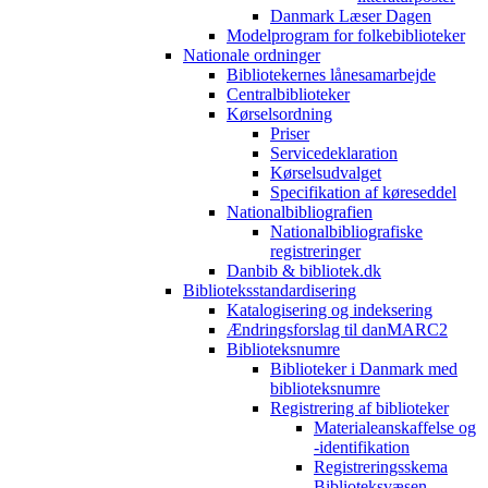
Danmark Læser Dagen
Modelprogram for folkebiblioteker
Nationale ordninger
Bibliotekernes lånesamarbejde
Centralbiblioteker
Kørselsordning
Priser
Servicedeklaration
Kørselsudvalget
Specifikation af køreseddel
Nationalbibliografien
Nationalbibliografiske
registreringer
Danbib & bibliotek.dk
Biblioteksstandardisering
Katalogisering og indeksering
Ændringsforslag til danMARC2
Biblioteksnumre
Biblioteker i Danmark med
biblioteksnumre
Registrering af biblioteker
Materialeanskaffelse og
-identifikation
Registreringsskema
Biblioteksvæsen