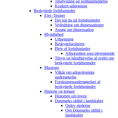
Tinglysning og politianmeldelse
Konkret udpegning
Beskyttede fortidsminder
Ejer / bruger
Det må du på fortidsminder
Vejledning om dispensationer
Ansøg om dispensation
Myndighed
Udpegning
Beskyttelseslinjen
Pleje af fortidsminder
Afbrænding som plejemetode
Tilsyn og håndhævelse af regler om
beskyttede fortidsminder
Museum
Vilkår om arkæologiske
undersøgelse
Forskningsundersøgelser af
beskyttede fortidsminder
Historie og temaer
Historien om loven
Danmarks oldtid i landskabet
Oplev stederne
Om Danmarks oldtid i
landskabet