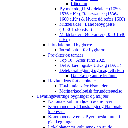
Litteratur
Byarkæologi i Middelalder (1050-
1536 e.Kr.), Renæssance (1536-
1660 e.Kr.) & Nyere tid (efter 1660)
Middelalder - Landbebyggelse
(1050-1536 e.Kr.)
Middelalder - Ødekirker (1050-1536
e.Kr.)
Introduktion til bygherre
Introduktion for bygherre
Projekter og temaer
Top 10 - Årets fund 2025
Det Arkæologiske Udvalg (DAU)
Detektorafsøgning og magnetfiskeri
Danefæ og andre løsfund
Havbundens fortidsminder
Havbundens fortidsminder
Marinarkæologisk forundersøgelse
Bevaringsværdige bygninger og miljøer
Nationale kulturmiljøer i ældre byer
Kommuneplan, Planstrategi og Nationale
interesser
Kommunenetværk - Bygningskulturen i
planlægningen
Lokalplaner og kulturarv - en guide