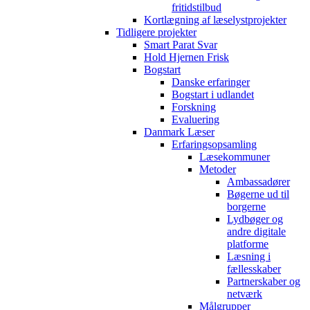
fritidstilbud
Kortlægning af læselystprojekter
Tidligere projekter
Smart Parat Svar
Hold Hjernen Frisk
Bogstart
Danske erfaringer
Bogstart i udlandet
Forskning
Evaluering
Danmark Læser
Erfaringsopsamling
Læsekommuner
Metoder
Ambassadører
Bøgerne ud til
borgerne
Lydbøger og
andre digitale
platforme
Læsning i
fællesskaber
Partnerskaber og
netværk
Målgrupper