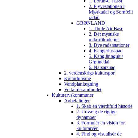
1. Loran-C i Eiði
2. Flyvestationen i
Mjørkadal og Sornfelli
radar.
GRØNLAND
1. Thule Air Base
2. Det mystiske
mikrofilmdepot
3. Dye radarstationer
4. Kangerlussuaq
5. Kangilinnguit /
Grønnedal
6. Narsarsuaq
2. verdenskrigs kulturspor
Kulturturisme
Vandplanlægning
Velfærdssamfundet
Kulturarvskommuner
Anbefalinger
1. Skab en værdifuld historie
2. Udvælg de rigtige
dynamoer
3. Formulér en vision for
kulturarven
4. Find og visualisér de