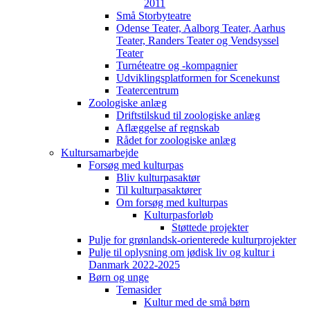
2011
Små Storbyteatre
Odense Teater, Aalborg Teater, Aarhus
Teater, Randers Teater og Vendsyssel
Teater
Turnéteatre og -kompagnier
Udviklingsplatformen for Scenekunst
Teatercentrum
Zoologiske anlæg
Driftstilskud til zoologiske anlæg
Aflæggelse af regnskab
Rådet for zoologiske anlæg
Kultursamarbejde
Forsøg med kulturpas
Bliv kulturpasaktør
Til kulturpasaktører
Om forsøg med kulturpas
Kulturpasforløb
Støttede projekter
Pulje for grønlandsk-orienterede kulturprojekter
Pulje til oplysning om jødisk liv og kultur i
Danmark 2022-2025
Børn og unge
Temasider
Kultur med de små børn