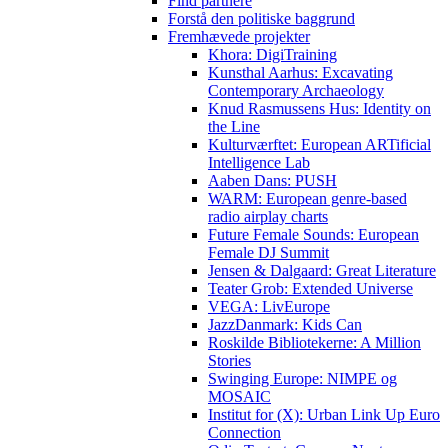
Find partnere
Forstå den politiske baggrund
Fremhævede projekter
Khora: DigiTraining
Kunsthal Aarhus: Excavating
Contemporary Archaeology
Knud Rasmussens Hus: Identity on
the Line
Kulturværftet: European ARTificial
Intelligence Lab
Aaben Dans: PUSH
WARM: European genre-based
radio airplay charts
Future Female Sounds: European
Female DJ Summit
Jensen & Dalgaard: Great Literature
Teater Grob: Extended Universe
VEGA: LivEurope
JazzDanmark: Kids Can
Roskilde Bibliotekerne: A Million
Stories
Swinging Europe: NIMPE og
MOSAIC
Institut for (X): Urban Link Up Euro
Connection