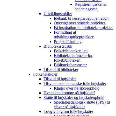
Registreringsskema
betjeningssted
Udviklingsmidler
Idébank til læseglædepuljen 2024
Oversigt over støttede projekter
Få inspiration fra biblioteksprojekter
Formidling af
udviklingspuljeprojekter
Projektafslutning
Biblioteksstatistik
Folkebiblioteker i tal
Biblioteksbarometer for
folkebiblioteker
Biblioteksbarometer
Tilskud til biblioteker
Folkehøjskoler
Tilskud til højskoler
Tilsynet med de danske folkehøjskoler
Klager over højskoleophold
Hvem kan komme på højskole?
Støtte til højskoler og højskoleophold
Specialpædagogisk støtte (SPS) til
elever på højskoler
Lovgivning om folkehøjskoler