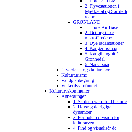
1. Loran-C i Eiði
2. Flyvestationen i
Mjørkadal og Sornfelli
radar.
GRØNLAND
1. Thule Air Base
2. Det mystiske
mikrofilmdepot
3. Dye radarstationer
4. Kangerlussuaq
5. Kangilinnguit /
Grønnedal
6. Narsarsuaq
2. verdenskrigs kulturspor
Kulturturisme
Vandplanlægning
Velfærdssamfundet
Kulturarvskommuner
Anbefalinger
1. Skab en værdifuld historie
2. Udvælg de rigtige
dynamoer
3. Formulér en vision for
kulturarven
4. Find og visualisér de