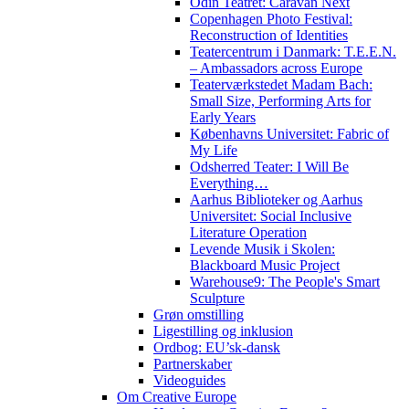
Odin Teatret: Caravan Next
Copenhagen Photo Festival:
Reconstruction of Identities
Teatercentrum i Danmark: T.E.E.N.
– Ambassadors across Europe
Teaterværkstedet Madam Bach:
Small Size, Performing Arts for
Early Years
Københavns Universitet: Fabric of
My Life
Odsherred Teater: I Will Be
Everything…
Aarhus Biblioteker og Aarhus
Universitet: Social Inclusive
Literature Operation
Levende Musik i Skolen:
Blackboard Music Project
Warehouse9: The People's Smart
Sculpture
Grøn omstilling
Ligestilling og inklusion
Ordbog: EU’sk-dansk
Partnerskaber
Videoguides
Om Creative Europe