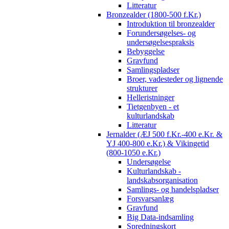
Litteratur
Bronzealder (1800-500 f.Kr.)
Introduktion til bronzealder
Forundersøgelses- og
undersøgelsespraksis
Bebyggelse
Gravfund
Samlingspladser
Broer, vadesteder og lignende
strukturer
Helleristninger
Tietgenbyen - et
kulturlandskab
Litteratur
Jernalder (ÆJ 500 f.Kr.-400 e.Kr. &
YJ 400-800 e.Kr.) & Vikingetid
(800-1050 e.Kr.)
Undersøgelse
Kulturlandskab -
landskabsorganisation
Samlings- og handelspladser
Forsvarsanlæg
Gravfund
Big Data-indsamling
Spredningskort