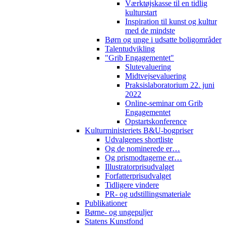
Værktøjskasse til en tidlig
kulturstart
Inspiration til kunst og kultur
med de mindste
Børn og unge i udsatte boligområder
Talentudvikling
"Grib Engagementet"
Slutevaluering
Midtvejsevaluering
Praksislaboratorium 22. juni
2022
Online-seminar om Grib
Engagementet
Opstartskonference
Kulturministeriets B&U-bogpriser
Udvalgenes shortliste
Og de nominerede er…
Og prismodtagerne er…
Illustratorprisudvalget
Forfatterprisudvalget
Tidligere vindere
PR- og udstillingsmateriale
Publikationer
Børne- og ungepuljer
Statens Kunstfond