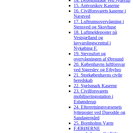
14. Depotområde ved Jyderup
15. Antvorskov Kaserne
16. Civilforsvarets kaserne i
Næstved
17. Luftrumsovervågning i
Stensved og Skovhuse
18. Luftmeldeposter på
Vestsjælland og
lavvarslingscentral i
Nykøbing F.
19. Stevnsfort og
overvågningen af Øresund
20. Københavns luftforsvar
ved Sigerslev og Ejbybro
21. Storkøbenhavns civile
beredskab
22. Sjælsmark Kaserne
23. Civilforsvarets
mobiliseringsstation i
Esbønderup
24. Efterretningsvæsenets
lytteposter ved Dueodde og
Sandagergård
25. Bornholms Værn
FÆRØERNE