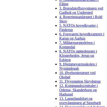
Elling
3. Brændstofforsyningen ved
Gadholt og Understed
4. Regeringsanlægget i Rold
Skov
5. NATOs hovedkvarter i
Finderup
6. Forsvarets hovedkvarterer i
Karup og Aarhus
7. Militærnægterlejren i
Kompedal
8. NATOs støttedepoter i
Klosterheden, Jerup og
Esbjerg
9. Hjemmeværnsskolen i
Nymindegab
10. Øvelsesterrænet ved
Oksbøl
11. Flyvestation Skrydstrup
12. Kommandocentraler i
Odense, Skanderborg og
Hadsund
13. Langelandsfort og
overvågningen af Storebælt