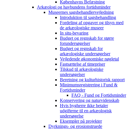
Københavns Befæstning
Arkæologi og havbundens fortidsminder
Museernes sagsbehandlervejledning
Introduktion til sagsbehandling
Fordeling af opgaver og tilsyn med
de arkæologiske museer
In situ-bevaring
Budget og regnskab for større
forundersøgelser
Budget og regnskab for
arkæologiske undersøgelser
Vejledende økonomiske nøgletal
Fastsættelse af timepriser
Tilskud til arkæologiske
undersøgelser
Beretning og kulturhistorisk rapport
Minimumsregistrering i Fund &
Fortidsminder
FAQ - Fund og Fortidsminder
Konservering og naturvidenskab
Hvis bygherre ikke betaler
udgifterne til en arkæologisk
undersøgelse
Eksempler på projekter
Dyrknings- og erosionstruede