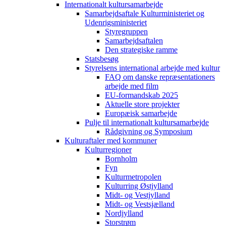
Internationalt kultursamarbejde
Samarbejdsaftale Kulturministeriet og
Udenrigsministeriet
Styregruppen
Samarbejdsaftalen
Den strategiske ramme
Statsbesøg
Styrelsens international arbejde med kultur
FAQ om danske repræsentationers
arbejde med film
EU-formandskab 2025
Aktuelle store projekter
Europæisk samarbejde
Pulje til internationalt kultursamarbejde
Rådgivning og Symposium
Kulturaftaler med kommuner
Kulturregioner
Bornholm
Fyn
Kulturmetropolen
Kulturring Østjylland
Midt- og Vestjylland
Midt- og Vestsjælland
Nordjylland
Storstrøm