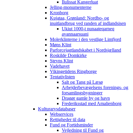
Ilulissat Kangerluat
Jelling-monumenterne
Kronborg
Kujataa, Grønland: Nordbo- og
inuitlandbrug ved randen af indlandsisen
Ukiut 1000-t nunaateqarneq
avannaarsuani
Molerklinterne i den vestlige Limfjord
Møns Klint
Parforcejagtlandskabet i Nordsjælland
Roskilde Domkirke
Stevns Klint
Vadehavet
Vikingetidens Ringborge
Tentativlisten
Salt og Tang på Læsø
Arbejderbevægelsens forenings- og
forsamlingsbygninger
Dragør gamle by og havn
Frederiksstad med Amalienborg
Kulturarvsdatabaser
Webservices
Rettigheder til data
Fund og Fortidsminder
Vejledning til Fund og