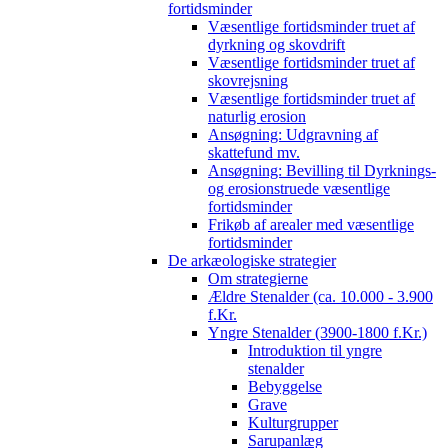
fortidsminder
Væsentlige fortidsminder truet af
dyrkning og skovdrift
Væsentlige fortidsminder truet af
skovrejsning
Væsentlige fortidsminder truet af
naturlig erosion
Ansøgning: Udgravning af
skattefund mv.
Ansøgning: Bevilling til Dyrknings-
og erosionstruede væsentlige
fortidsminder
Frikøb af arealer med væsentlige
fortidsminder
De arkæologiske strategier
Om strategierne
Ældre Stenalder (ca. 10.000 - 3.900
f.Kr.
Yngre Stenalder (3900-1800 f.Kr.)
Introduktion til yngre
stenalder
Bebyggelse
Grave
Kulturgrupper
Sarupanlæg