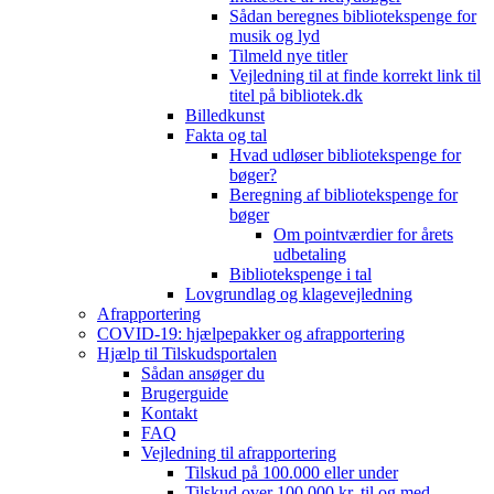
Sådan beregnes bibliotekspenge for
musik og lyd
Tilmeld nye titler
Vejledning til at finde korrekt link til
titel på bibliotek.dk
Billedkunst
Fakta og tal
Hvad udløser bibliotekspenge for
bøger?
Beregning af bibliotekspenge for
bøger
Om pointværdier for årets
udbetaling
Bibliotekspenge i tal
Lovgrundlag og klagevejledning
Afrapportering
COVID-19: hjælpepakker og afrapportering
Hjælp til Tilskudsportalen
Sådan ansøger du
Brugerguide
Kontakt
FAQ
Vejledning til afrapportering
Tilskud på 100.000 eller under
Tilskud over 100.000 kr. til og med