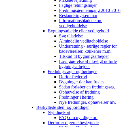
Plakettevejledning
Faglige retningslinjer
Fredningsgennemgang 2010-2016
Restaureringsseminar
Informationsbladene om
vedligeholdelse
Bygningsarbejde eller vedligehold
Søg tilladelse
Almindelig vedligeholdelse
Underretning - særlige regler for
badeværelser, køkkener m.m.
Tilskud til bygningsarbejder
Lovliggørelse af ulovligt udførte
bygningsarbejder
Fredningssager og høringer
Derfor freder vi
Bygninger der kan fredes
Sådan forløber en fredningssag
Ophævelse af fredning
Fredninger i høring
Nye fredninger, ophævelser mv.
Beskyttede sten- og jorddiger
Nyt digekort
FAQ om nyt digekort
Derfor er digerne beskyttede