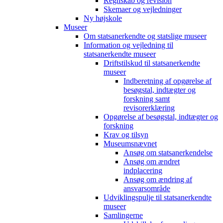
Regnskab og revision
Skemaer og vejledninger
Ny højskole
Museer
Om statsanerkendte og statslige museer
Information og vejledning til
statsanerkendte museer
Driftstilskud til statsanerkendte
museer
Indberetning af opgørelse af
besøgstal, indtægter og
forskning samt
revisorerklæring
Opgørelse af besøgstal, indtægter og
forskning
Krav og tilsyn
Museumsnævnet
Ansøg om statsanerkendelse
Ansøg om ændret
indplacering
Ansøg om ændring af
ansvarsområde
Udviklingspulje til statsanerkendte
museer
Samlingerne