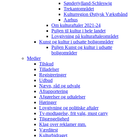
Sønderjylland-Schleswig
Trekantområdet
Kulturregion Østjysk Vækstbånd
Aarhus
Om kulturaftaler 2021-24
Puljen til kultur i hele landet
Lovgivning på kulturaftaleområdet
Kunst og kultur i udsatte boligområder
Puljen Kunst og kultur i udsatte
boligområder
Medier
Tilskud
Tilladelser
Registreringer
Udbud
Nævn, råd og udvalg
Afrapportering
Afgørelser og udtalelser
Høringer
Lovgivning og politiske aftaler
Tv-modtagelse, frit valg, must carry
Tilgængelighed
Klag over reklamer mm.
Værditest
Kulturbidraget