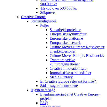
500.000 kr.
Tilskud over 500.000 kr.
Stikprøve
Creative Europe
Støttemuligheder
Puljer
Samarbejdsprojekter
Europæisk skønlitteratur
Europæiske platforme
Europæiske netværk
Culture Moves Europe: Rejselegater
til enkeltpersoner
Culture Moves Europe: Residencies
Tværeuropæiske
kulturorganisationer
Creative Innovation Lab
Journalistiske partnerskaber
Media Literacy
Er Creative Europe relevant for mig?
Sådan søger du om støtte
Hjælp til at søge
Egenfinansiering af et Creative Europe-
projekt
FAQ