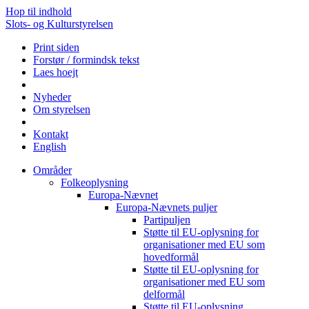
Hop til indhold
Slots- og Kulturstyrelsen
Print siden
Forstør / formindsk tekst
Laes hoejt
Nyheder
Om styrelsen
Kontakt
English
Områder
Folkeoplysning
Europa-Nævnet
Europa-Nævnets puljer
Partipuljen
Støtte til EU-oplysning for
organisationer med EU som
hovedformål
Støtte til EU-oplysning for
organisationer med EU som
delformål
Støtte til EU-oplysning