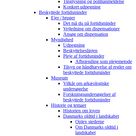
Tinglysning og politianmeldelse
Konkret udpegning
Beskyttede fortidsminder
Ejer / bruger
Det må du på fortidsminder
Vejledning om dispensationer
Ansøg om dispensation
Myndighed
Udpegning
Beskyttelseslinjen
Pleje af fortidsminder
Afbrænding som plejemetode
Tilsyn og håndhævelse af regler om
beskyttede fortidsminder
Museum
Vilkår om arkæologiske
undersøgelse
Forskningsundersøgelser af
beskyttede fortidsminder
Historie og temaer
Historien om loven
Danmarks oldtid i landskabet
Oplev stederne
Om Danmarks oldtid i
landskabet