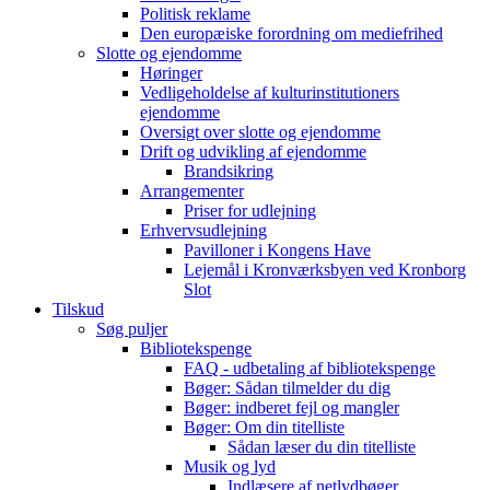
Politisk reklame
Den europæiske forordning om mediefrihed
Slotte og ejendomme
Høringer
Vedligeholdelse af kulturinstitutioners
ejendomme
Oversigt over slotte og ejendomme
Drift og udvikling af ejendomme
Brandsikring
Arrangementer
Priser for udlejning
Erhvervsudlejning
Pavilloner i Kongens Have
Lejemål i Kronværksbyen ved Kronborg
Slot
Tilskud
Søg puljer
Bibliotekspenge
FAQ - udbetaling af bibliotekspenge
Bøger: Sådan tilmelder du dig
Bøger: indberet fejl og mangler
Bøger: Om din titelliste
Sådan læser du din titelliste
Musik og lyd
Indlæsere af netlydbøger