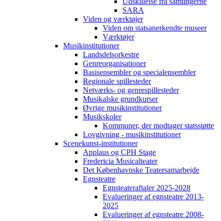
Udskillelse fra samlingerne
SARA
Viden og værktøjer
Viden om statsanerkendte museer
Værktøjer
Musikinstitutioner
Landsdelsorkestre
Genreorganisationer
Basisensembler og specialensembler
Regionale spillesteder
Netværks- og genrespillesteder
Musikalske grundkurser
Øvrige musikinstitutioner
Musikskoler
Kommuner, der modtager statsstøtte
Lovgivning - musikinstitutioner
Scenekunst-institutioner
Applaus og CPH Stage
Fredericia Musicalteater
Det Københavnske Teatersamarbejde
Egnsteatre
Egnsteateraftaler 2025-2028
Evalueringer af egnsteatre 2013-
2025
Evalueringer af egnsteatre 2008-