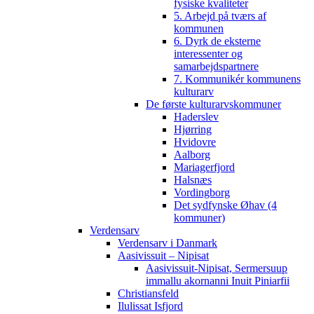
fysiske kvaliteter
5. Arbejd på tværs af
kommunen
6. Dyrk de eksterne
interessenter og
samarbejdspartnere
7. Kommunikér kommunens
kulturarv
De første kulturarvskommuner
Haderslev
Hjørring
Hvidovre
Aalborg
Mariagerfjord
Halsnæs
Vordingborg
Det sydfynske Øhav (4
kommuner)
Verdensarv
Verdensarv i Danmark
Aasivissuit – Nipisat
Aasivissuit-Nipisat, Sermersuup
immallu akornanni Inuit Piniarfii
Christiansfeld
Ilulissat Isfjord