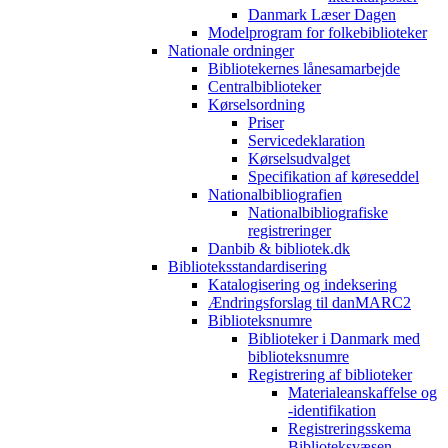
Danmark Læser Dagen
Modelprogram for folkebiblioteker
Nationale ordninger
Bibliotekernes lånesamarbejde
Centralbiblioteker
Kørselsordning
Priser
Servicedeklaration
Kørselsudvalget
Specifikation af køreseddel
Nationalbibliografien
Nationalbibliografiske
registreringer
Danbib & bibliotek.dk
Biblioteksstandardisering
Katalogisering og indeksering
Ændringsforslag til danMARC2
Biblioteksnumre
Biblioteker i Danmark med
biblioteksnumre
Registrering af biblioteker
Materialeanskaffelse og
-identifikation
Registreringsskema
Biblioteksvæsen