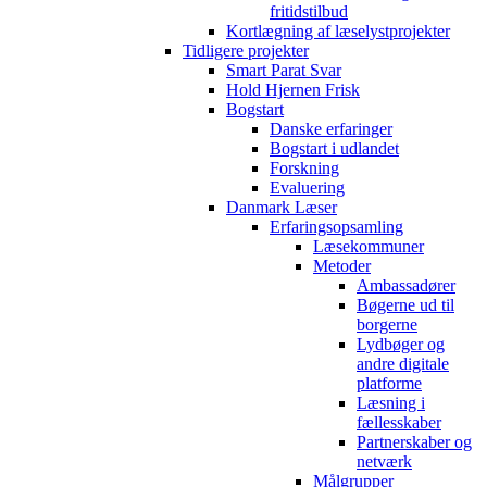
fritidstilbud
Kortlægning af læselystprojekter
Tidligere projekter
Smart Parat Svar
Hold Hjernen Frisk
Bogstart
Danske erfaringer
Bogstart i udlandet
Forskning
Evaluering
Danmark Læser
Erfaringsopsamling
Læsekommuner
Metoder
Ambassadører
Bøgerne ud til
borgerne
Lydbøger og
andre digitale
platforme
Læsning i
fællesskaber
Partnerskaber og
netværk
Målgrupper