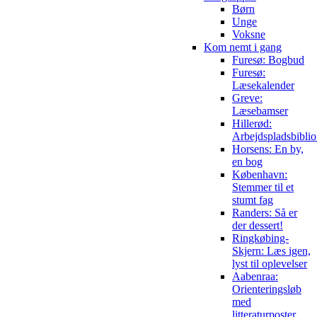
Børn
Unge
Voksne
Kom nemt i gang
Furesø: Bogbud
Furesø:
Læsekalender
Greve:
Læsebamser
Hillerød:
Arbejdspladsbiblio
Horsens: En by,
en bog
København:
Stemmer til et
stumt fag
Randers: Så er
der dessert!
Ringkøbing-
Skjern: Læs igen,
lyst til oplevelser
Aabenraa:
Orienteringsløb
med
litteraturposter