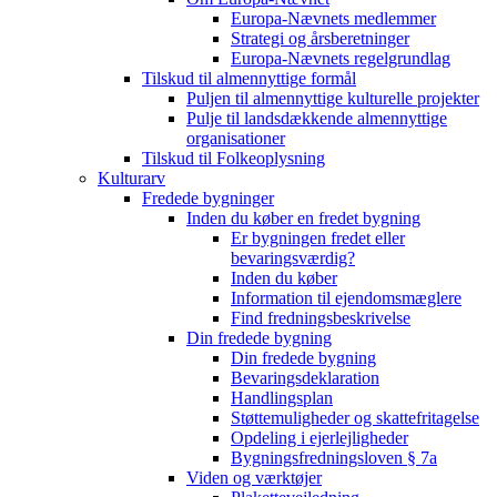
Europa-Nævnets medlemmer
Strategi og årsberetninger
Europa-Nævnets regelgrundlag
Tilskud til almennyttige formål
Puljen til almennyttige kulturelle projekter
Pulje til landsdækkende almennyttige
organisationer
Tilskud til Folkeoplysning
Kulturarv
Fredede bygninger
Inden du køber en fredet bygning
Er bygningen fredet eller
bevaringsværdig?
Inden du køber
Information til ejendomsmæglere
Find fredningsbeskrivelse
Din fredede bygning
Din fredede bygning
Bevaringsdeklaration
Handlingsplan
Støttemuligheder og skattefritagelse
Opdeling i ejerlejligheder
Bygningsfredningsloven § 7a
Viden og værktøjer