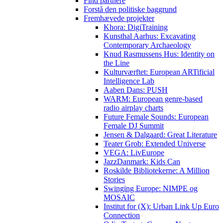
Find partnere
Forstå den politiske baggrund
Fremhævede projekter
Khora: DigiTraining
Kunsthal Aarhus: Excavating
Contemporary Archaeology
Knud Rasmussens Hus: Identity on
the Line
Kulturværftet: European ARTificial
Intelligence Lab
Aaben Dans: PUSH
WARM: European genre-based
radio airplay charts
Future Female Sounds: European
Female DJ Summit
Jensen & Dalgaard: Great Literature
Teater Grob: Extended Universe
VEGA: LivEurope
JazzDanmark: Kids Can
Roskilde Bibliotekerne: A Million
Stories
Swinging Europe: NIMPE og
MOSAIC
Institut for (X): Urban Link Up Euro
Connection