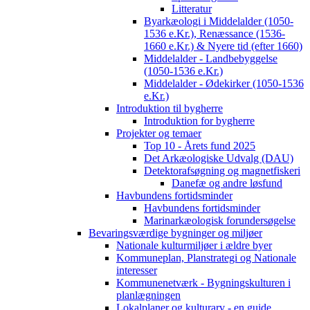
Litteratur
Byarkæologi i Middelalder (1050-
1536 e.Kr.), Renæssance (1536-
1660 e.Kr.) & Nyere tid (efter 1660)
Middelalder - Landbebyggelse
(1050-1536 e.Kr.)
Middelalder - Ødekirker (1050-1536
e.Kr.)
Introduktion til bygherre
Introduktion for bygherre
Projekter og temaer
Top 10 - Årets fund 2025
Det Arkæologiske Udvalg (DAU)
Detektorafsøgning og magnetfiskeri
Danefæ og andre løsfund
Havbundens fortidsminder
Havbundens fortidsminder
Marinarkæologisk forundersøgelse
Bevaringsværdige bygninger og miljøer
Nationale kulturmiljøer i ældre byer
Kommuneplan, Planstrategi og Nationale
interesser
Kommunenetværk - Bygningskulturen i
planlægningen
Lokalplaner og kulturarv - en guide