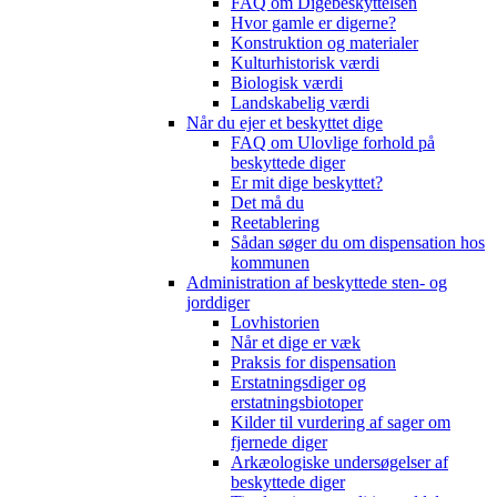
FAQ om Digebeskyttelsen
Hvor gamle er digerne?
Konstruktion og materialer
Kulturhistorisk værdi
Biologisk værdi
Landskabelig værdi
Når du ejer et beskyttet dige
FAQ om Ulovlige forhold på
beskyttede diger
Er mit dige beskyttet?
Det må du
Reetablering
Sådan søger du om dispensation hos
kommunen
Administration af beskyttede sten- og
jorddiger
Lovhistorien
Når et dige er væk
Praksis for dispensation
Erstatningsdiger og
erstatningsbiotoper
Kilder til vurdering af sager om
fjernede diger
Arkæologiske undersøgelser af
beskyttede diger