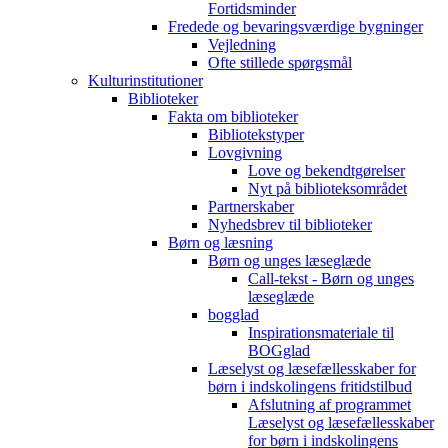
Fortidsminder
Fredede og bevaringsværdige bygninger
Vejledning
Ofte stillede spørgsmål
Kulturinstitutioner
Biblioteker
Fakta om biblioteker
Bibliotekstyper
Lovgivning
Love og bekendtgørelser
Nyt på biblioteksområdet
Partnerskaber
Nyhedsbrev til biblioteker
Børn og læsning
Børn og unges læseglæde
Call-tekst - Børn og unges
læseglæde
bogglad
Inspirationsmateriale til
BOGglad
Læselyst og læsefællesskaber for
børn i indskolingens fritidstilbud
Afslutning af programmet
Læselyst og læsefællesskaber
for børn i indskolingens