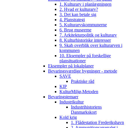
1. Kulturarv i planlægningen
2. Hvad er kulturarv?
3. Det kan betale sig
4. Planstrategi
5. Kulturarvskommunerne
6. Brug museerne
7. Arkitekturpolitik og kulturarv
8. Kulturhistoriske interesser
9. Skab overblik over kulturarven i
kommunen
10. Eksempler på forskellige
plansituationer
Eksempler på lokalplaner
Bevaringsværdige bygninger - metode
SAVE
Praktiske råd
KIP
KulturMiljø-Metoden
Bevaringstemaer
Industrikultur
Industrihistoriens
Danmarkskort
Kold krig
1. Flådestation Frederikshavn
2. Ammunitionsarsenalet i