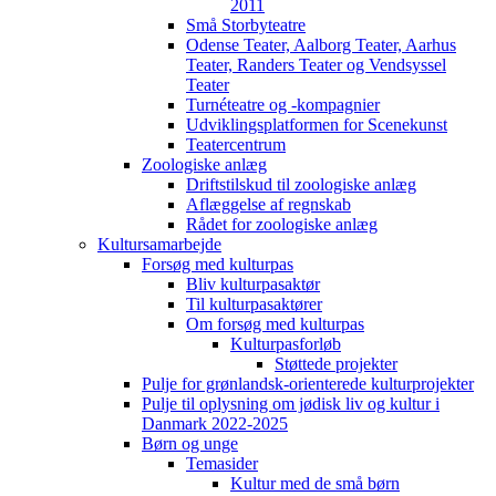
2011
Små Storbyteatre
Odense Teater, Aalborg Teater, Aarhus
Teater, Randers Teater og Vendsyssel
Teater
Turnéteatre og -kompagnier
Udviklingsplatformen for Scenekunst
Teatercentrum
Zoologiske anlæg
Driftstilskud til zoologiske anlæg
Aflæggelse af regnskab
Rådet for zoologiske anlæg
Kultursamarbejde
Forsøg med kulturpas
Bliv kulturpasaktør
Til kulturpasaktører
Om forsøg med kulturpas
Kulturpasforløb
Støttede projekter
Pulje for grønlandsk-orienterede kulturprojekter
Pulje til oplysning om jødisk liv og kultur i
Danmark 2022-2025
Børn og unge
Temasider
Kultur med de små børn