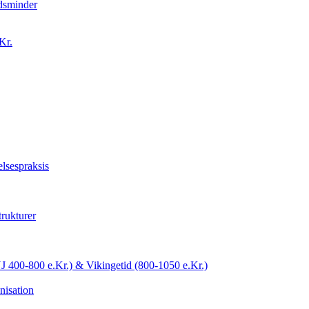
idsminder
Kr.
lsespraksis
trukturer
YJ 400-800 e.Kr.) & Vikingetid (800-1050 e.Kr.)
nisation