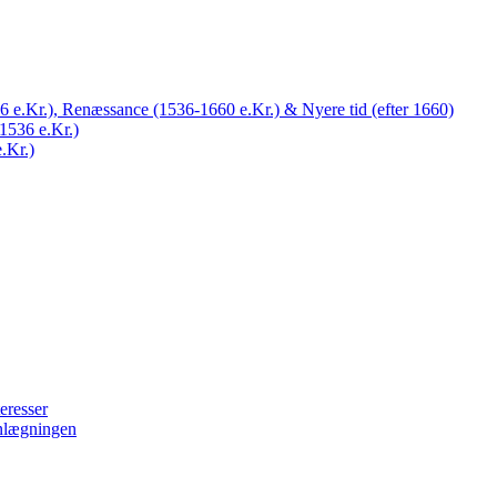
 e.Kr.), Renæssance (1536-1660 e.Kr.) & Nyere tid (efter 1660)
1536 e.Kr.)
.Kr.)
eresser
nlægningen