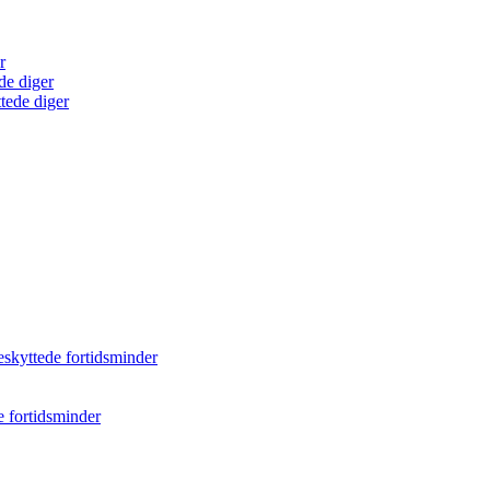
r
de diger
tede diger
eskyttede fortidsminder
e fortidsminder