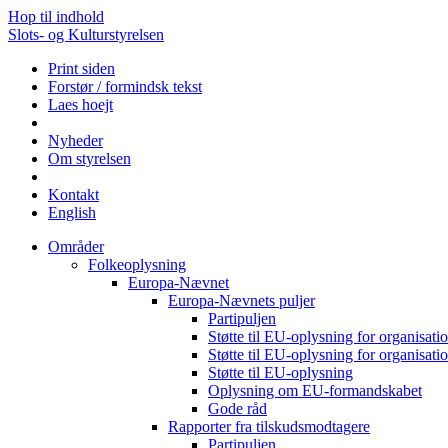
Hop til indhold
Slots- og Kulturstyrelsen
Print siden
Forstør / formindsk tekst
Laes hoejt
Nyheder
Om styrelsen
Kontakt
English
Områder
Folkeoplysning
Europa-Nævnet
Europa-Nævnets puljer
Partipuljen
Støtte til EU-oplysning for organisa
Støtte til EU-oplysning for organisa
Støtte til EU-oplysning
Oplysning om EU-formandskabet
Gode råd
Rapporter fra tilskudsmodtagere
Partipuljen