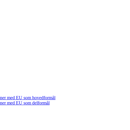
tioner med EU som hovedformål
tioner med EU som delformål