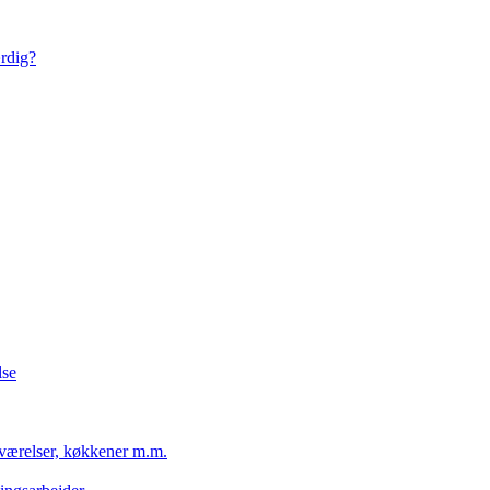
ærdig?
lse
eværelser, køkkener m.m.