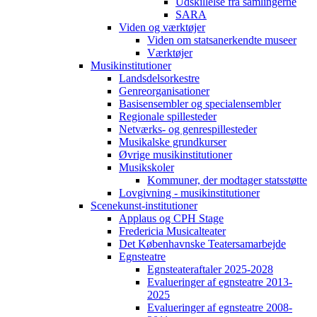
Udskillelse fra samlingerne
SARA
Viden og værktøjer
Viden om statsanerkendte museer
Værktøjer
Musikinstitutioner
Landsdelsorkestre
Genreorganisationer
Basisensembler og specialensembler
Regionale spillesteder
Netværks- og genrespillesteder
Musikalske grundkurser
Øvrige musikinstitutioner
Musikskoler
Kommuner, der modtager statsstøtte
Lovgivning - musikinstitutioner
Scenekunst-institutioner
Applaus og CPH Stage
Fredericia Musicalteater
Det Københavnske Teatersamarbejde
Egnsteatre
Egnsteateraftaler 2025-2028
Evalueringer af egnsteatre 2013-
2025
Evalueringer af egnsteatre 2008-