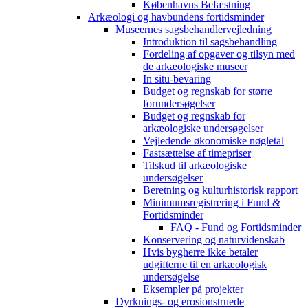
Københavns Befæstning
Arkæologi og havbundens fortidsminder
Museernes sagsbehandlervejledning
Introduktion til sagsbehandling
Fordeling af opgaver og tilsyn med
de arkæologiske museer
In situ-bevaring
Budget og regnskab for større
forundersøgelser
Budget og regnskab for
arkæologiske undersøgelser
Vejledende økonomiske nøgletal
Fastsættelse af timepriser
Tilskud til arkæologiske
undersøgelser
Beretning og kulturhistorisk rapport
Minimumsregistrering i Fund &
Fortidsminder
FAQ - Fund og Fortidsminder
Konservering og naturvidenskab
Hvis bygherre ikke betaler
udgifterne til en arkæologisk
undersøgelse
Eksempler på projekter
Dyrknings- og erosionstruede