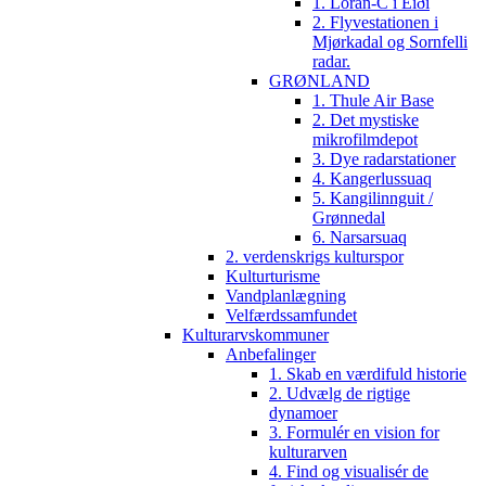
1. Loran-C i Eiði
2. Flyvestationen i
Mjørkadal og Sornfelli
radar.
GRØNLAND
1. Thule Air Base
2. Det mystiske
mikrofilmdepot
3. Dye radarstationer
4. Kangerlussuaq
5. Kangilinnguit /
Grønnedal
6. Narsarsuaq
2. verdenskrigs kulturspor
Kulturturisme
Vandplanlægning
Velfærdssamfundet
Kulturarvskommuner
Anbefalinger
1. Skab en værdifuld historie
2. Udvælg de rigtige
dynamoer
3. Formulér en vision for
kulturarven
4. Find og visualisér de