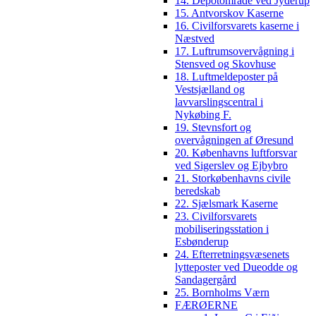
14. Depotområde ved Jyderup
15. Antvorskov Kaserne
16. Civilforsvarets kaserne i
Næstved
17. Luftrumsovervågning i
Stensved og Skovhuse
18. Luftmeldeposter på
Vestsjælland og
lavvarslingscentral i
Nykøbing F.
19. Stevnsfort og
overvågningen af Øresund
20. Københavns luftforsvar
ved Sigerslev og Ejbybro
21. Storkøbenhavns civile
beredskab
22. Sjælsmark Kaserne
23. Civilforsvarets
mobiliseringsstation i
Esbønderup
24. Efterretningsvæsenets
lytteposter ved Dueodde og
Sandagergård
25. Bornholms Værn
FÆRØERNE