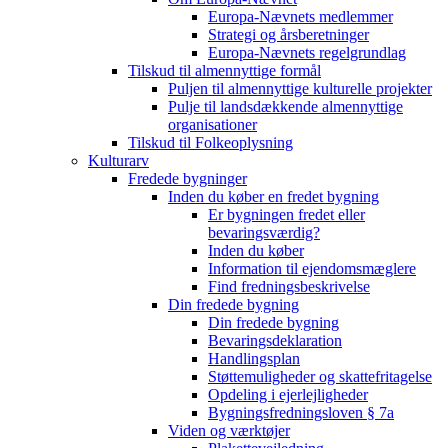
Europa-Nævnets medlemmer
Strategi og årsberetninger
Europa-Nævnets regelgrundlag
Tilskud til almennyttige formål
Puljen til almennyttige kulturelle projekter
Pulje til landsdækkende almennyttige
organisationer
Tilskud til Folkeoplysning
Kulturarv
Fredede bygninger
Inden du køber en fredet bygning
Er bygningen fredet eller
bevaringsværdig?
Inden du køber
Information til ejendomsmæglere
Find fredningsbeskrivelse
Din fredede bygning
Din fredede bygning
Bevaringsdeklaration
Handlingsplan
Støttemuligheder og skattefritagelse
Opdeling i ejerlejligheder
Bygningsfredningsloven § 7a
Viden og værktøjer