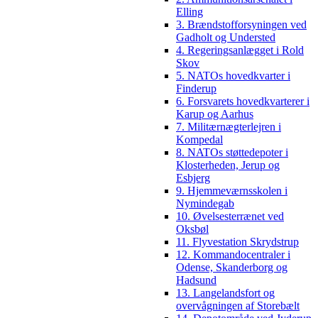
Elling
3. Brændstofforsyningen ved
Gadholt og Understed
4. Regeringsanlægget i Rold
Skov
5. NATOs hovedkvarter i
Finderup
6. Forsvarets hovedkvarterer i
Karup og Aarhus
7. Militærnægterlejren i
Kompedal
8. NATOs støttedepoter i
Klosterheden, Jerup og
Esbjerg
9. Hjemmeværnsskolen i
Nymindegab
10. Øvelsesterrænet ved
Oksbøl
11. Flyvestation Skrydstrup
12. Kommandocentraler i
Odense, Skanderborg og
Hadsund
13. Langelandsfort og
overvågningen af Storebælt