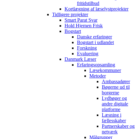
fritidstilbud
Kortlægning af læselystprojekter
Tidligere projekter
Smart Parat Svar
Hold Hjernen Frisk
Bogstart
Danske erfaringer
Bogstart i udlandet
Forskning
Evaluering
Danmark Læser
Erfaringsopsamling
Læsekommuner
Metoder
Ambassadører
Bøgerne ud til
borgerne
Lydbøger og
andre digitale
platforme
Læsning i
fællesskaber
Partnerskaber og
netværk
Målgrupper