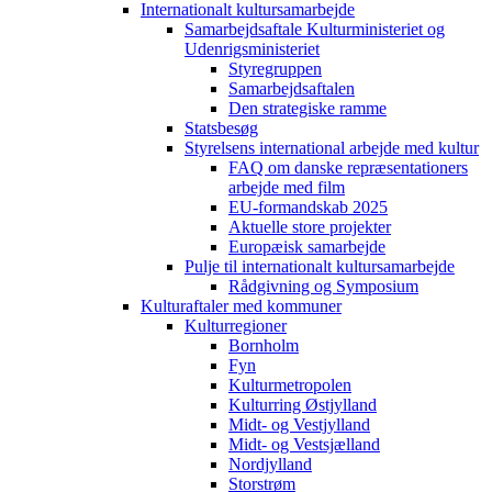
Internationalt kultursamarbejde
Samarbejdsaftale Kulturministeriet og
Udenrigsministeriet
Styregruppen
Samarbejdsaftalen
Den strategiske ramme
Statsbesøg
Styrelsens international arbejde med kultur
FAQ om danske repræsentationers
arbejde med film
EU-formandskab 2025
Aktuelle store projekter
Europæisk samarbejde
Pulje til internationalt kultursamarbejde
Rådgivning og Symposium
Kulturaftaler med kommuner
Kulturregioner
Bornholm
Fyn
Kulturmetropolen
Kulturring Østjylland
Midt- og Vestjylland
Midt- og Vestsjælland
Nordjylland
Storstrøm