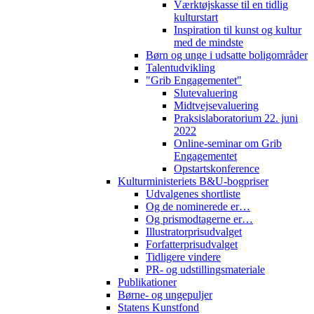
Værktøjskasse til en tidlig
kulturstart
Inspiration til kunst og kultur
med de mindste
Børn og unge i udsatte boligområder
Talentudvikling
"Grib Engagementet"
Slutevaluering
Midtvejsevaluering
Praksislaboratorium 22. juni
2022
Online-seminar om Grib
Engagementet
Opstartskonference
Kulturministeriets B&U-bogpriser
Udvalgenes shortliste
Og de nominerede er…
Og prismodtagerne er…
Illustratorprisudvalget
Forfatterprisudvalget
Tidligere vindere
PR- og udstillingsmateriale
Publikationer
Børne- og ungepuljer
Statens Kunstfond