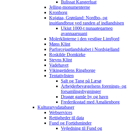
Ilulissat Kangerluat
Jelling-monumenterne
Kronborg
Kujataa, Grønland: Nordbo- og
inuitlandbrug ved randen af indlandsisen
Ukiut 1000-t nunaateqarneq
avannaarsuani
Molerklinterne i den vestlige Limfjord
Møns Klint
Parforcejagtlandskabet i Nordsjælland
Roskilde Domkirke
Stevns Klint
Vadehavet
Vikingetidens Ringborge
Tentativlisten
Salt og Tang på Læsø
Arbejderbevægelsens forenings- og
forsamlingsbygninger
Dragør gamle by og havn
Frederiksstad med Amalienborg
Kulturarvsdatabaser
Webservices
Rettigheder til data
Fund og Fortidsminder
Vejledning til Fund og