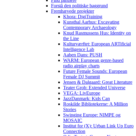
Find partnere
Forstå den politiske baggrund
Fremhævede projekter
Khora: DigiTraining
Kunsthal Aarhus: Excavating
Contemporary Archaeology
Knud Rasmussens Hus: Identity on
the Line
Kulturværftet: European ARTificial
Intelligence Lab
Aaben Dans: PUSH
WARM: European genre-based
radio airplay charts
Future Female Sounds: European
Female DJ Summit
Jensen & Dalgaard: Great Literature
Teater Grob: Extended Universe
VEGA: LivEurope
JazzDanmark: Kids Can
Roskilde Bibliotekerne: A Million
Stories
Swinging Europe: NIMPE og
MOSAIC
Institut for (X): Urban Link Up Euro
Connection