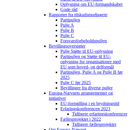
Oplysning om EU-formandskabet
Gode råd
Rapporter fra tilskudsmodtagere
Partipuljen
Pulje A
Pulje B
Pulje C
Forsvarsforbeholdspuljen
Bevillingsoversigter
Pulje Støtte til EU-oplysning
Partipuljen og Støtte til EU-
oplysning for organisationer med
EU som hoved- og delformål
Partipuljen, Pulje A og Pulje B før
2025
Pulje C før 2025
Bevillinger fra diverse puljer
Europa-Nævnets arrangementer og
initiativer
EU-formidling i en brydningstid
Erfaringskonferencen 2023
Tidligere erfaringskonferencer
Fællesprojektet i 2022
Tidligere fællesprojekter
Om Europa-Nævnet