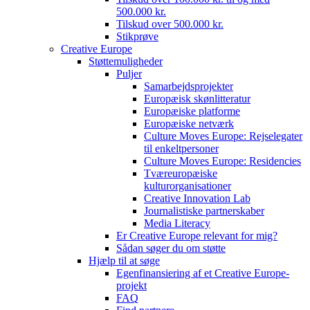
500.000 kr.
Tilskud over 500.000 kr.
Stikprøve
Creative Europe
Støttemuligheder
Puljer
Samarbejdsprojekter
Europæisk skønlitteratur
Europæiske platforme
Europæiske netværk
Culture Moves Europe: Rejselegater
til enkeltpersoner
Culture Moves Europe: Residencies
Tværeuropæiske
kulturorganisationer
Creative Innovation Lab
Journalistiske partnerskaber
Media Literacy
Er Creative Europe relevant for mig?
Sådan søger du om støtte
Hjælp til at søge
Egenfinansiering af et Creative Europe-
projekt
FAQ