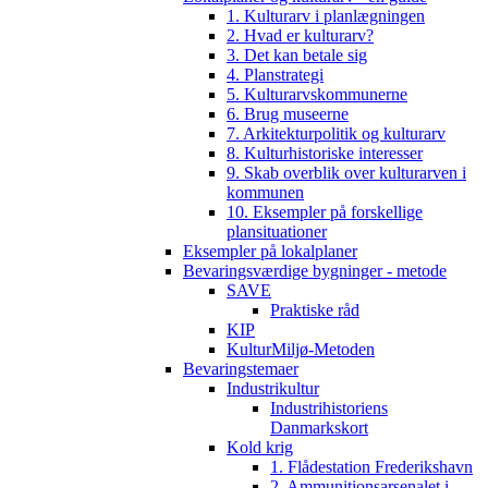
1. Kulturarv i planlægningen
2. Hvad er kulturarv?
3. Det kan betale sig
4. Planstrategi
5. Kulturarvskommunerne
6. Brug museerne
7. Arkitekturpolitik og kulturarv
8. Kulturhistoriske interesser
9. Skab overblik over kulturarven i
kommunen
10. Eksempler på forskellige
plansituationer
Eksempler på lokalplaner
Bevaringsværdige bygninger - metode
SAVE
Praktiske råd
KIP
KulturMiljø-Metoden
Bevaringstemaer
Industrikultur
Industrihistoriens
Danmarkskort
Kold krig
1. Flådestation Frederikshavn
2. Ammunitionsarsenalet i