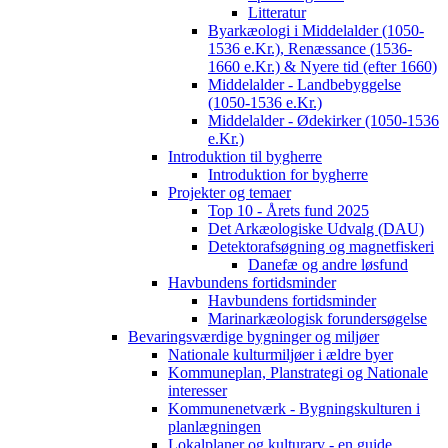
Litteratur
Byarkæologi i Middelalder (1050-
1536 e.Kr.), Renæssance (1536-
1660 e.Kr.) & Nyere tid (efter 1660)
Middelalder - Landbebyggelse
(1050-1536 e.Kr.)
Middelalder - Ødekirker (1050-1536
e.Kr.)
Introduktion til bygherre
Introduktion for bygherre
Projekter og temaer
Top 10 - Årets fund 2025
Det Arkæologiske Udvalg (DAU)
Detektorafsøgning og magnetfiskeri
Danefæ og andre løsfund
Havbundens fortidsminder
Havbundens fortidsminder
Marinarkæologisk forundersøgelse
Bevaringsværdige bygninger og miljøer
Nationale kulturmiljøer i ældre byer
Kommuneplan, Planstrategi og Nationale
interesser
Kommunenetværk - Bygningskulturen i
planlægningen
Lokalplaner og kulturarv - en guide