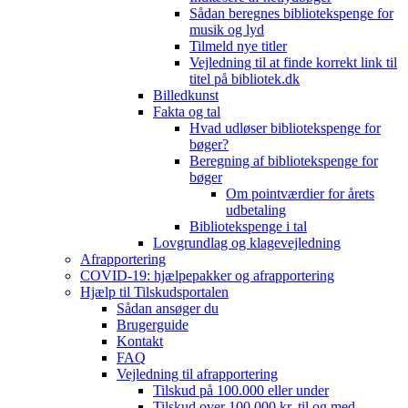
Sådan beregnes bibliotekspenge for
musik og lyd
Tilmeld nye titler
Vejledning til at finde korrekt link til
titel på bibliotek.dk
Billedkunst
Fakta og tal
Hvad udløser bibliotekspenge for
bøger?
Beregning af bibliotekspenge for
bøger
Om pointværdier for årets
udbetaling
Bibliotekspenge i tal
Lovgrundlag og klagevejledning
Afrapportering
COVID-19: hjælpepakker og afrapportering
Hjælp til Tilskudsportalen
Sådan ansøger du
Brugerguide
Kontakt
FAQ
Vejledning til afrapportering
Tilskud på 100.000 eller under
Tilskud over 100.000 kr. til og med