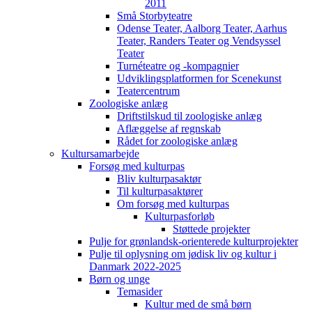
2011
Små Storbyteatre
Odense Teater, Aalborg Teater, Aarhus
Teater, Randers Teater og Vendsyssel
Teater
Turnéteatre og -kompagnier
Udviklingsplatformen for Scenekunst
Teatercentrum
Zoologiske anlæg
Driftstilskud til zoologiske anlæg
Aflæggelse af regnskab
Rådet for zoologiske anlæg
Kultursamarbejde
Forsøg med kulturpas
Bliv kulturpasaktør
Til kulturpasaktører
Om forsøg med kulturpas
Kulturpasforløb
Støttede projekter
Pulje for grønlandsk-orienterede kulturprojekter
Pulje til oplysning om jødisk liv og kultur i
Danmark 2022-2025
Børn og unge
Temasider
Kultur med de små børn