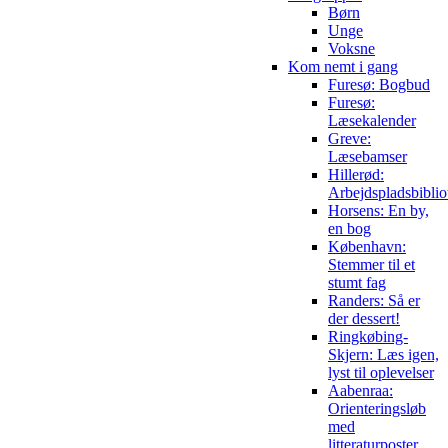
Børn
Unge
Voksne
Kom nemt i gang
Furesø: Bogbud
Furesø:
Læsekalender
Greve:
Læsebamser
Hillerød:
Arbejdspladsbiblio
Horsens: En by,
en bog
København:
Stemmer til et
stumt fag
Randers: Så er
der dessert!
Ringkøbing-
Skjern: Læs igen,
lyst til oplevelser
Aabenraa:
Orienteringsløb
med
litteraturposter