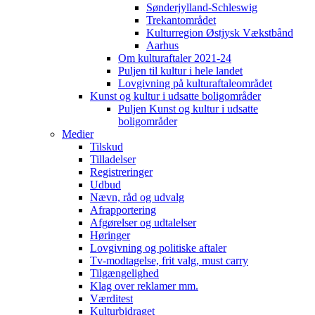
Sønderjylland-Schleswig
Trekantområdet
Kulturregion Østjysk Vækstbånd
Aarhus
Om kulturaftaler 2021-24
Puljen til kultur i hele landet
Lovgivning på kulturaftaleområdet
Kunst og kultur i udsatte boligområder
Puljen Kunst og kultur i udsatte
boligområder
Medier
Tilskud
Tilladelser
Registreringer
Udbud
Nævn, råd og udvalg
Afrapportering
Afgørelser og udtalelser
Høringer
Lovgivning og politiske aftaler
Tv-modtagelse, frit valg, must carry
Tilgængelighed
Klag over reklamer mm.
Værditest
Kulturbidraget