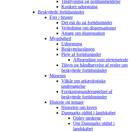
Tinglysning og politianmeldelse
Konkret udpegning
Beskyttede fortidsminder
Ejer / bruger
Det må du på fortidsminder
Vejledning om dispensationer
Ansøg om dispensation
Myndighed
Udpegning
Beskyttelseslinjen
Pleje af fortidsminder
Afbrænding som plejemetode
Tilsyn og håndhævelse af regler om
beskyttede fortidsminder
Museum
Vilkår om arkæologiske
undersøgelse
Forskningsundersøgelser af
beskyttede fortidsminder
Historie og temaer
Historien om loven
Danmarks oldtid i landskabet
Oplev stederne
Om Danmarks oldtid i
landskabet