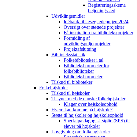
Registreringsskema
betjeningssted
Udviklingsmidler
Idébank til læseglædepuljen 2024
Oversigt over støttede projekter
Få inspiration fra biblioteksprojekter
Formidling af
udviklingspuljeprojekter
Projektafslutning
Biblioteksstatistik
Folkebiblioteker i tal
Biblioteksbarometer for
folkebiblioteker
Biblioteksbarometer
Tilskud til biblioteker
Folkehøjskoler
Tilskud til højskoler
Tilsynet med de danske folkehøjskoler
Klager over højskoleophold
Hvem kan komme på højskole?
Støtte til højskoler og højskoleophold
Specialpædagogisk støtte (SPS) til
elever på højskoler
Lovgivning om folkehøjskoler