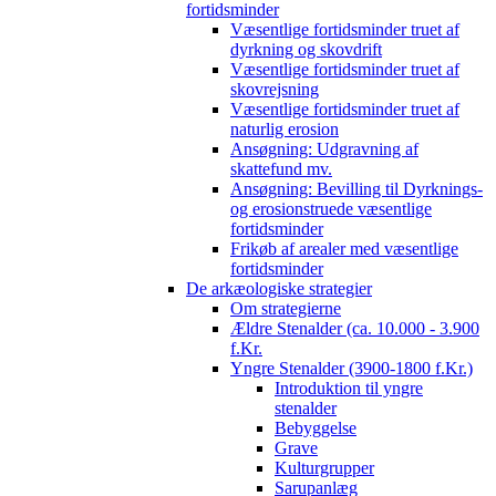
fortidsminder
Væsentlige fortidsminder truet af
dyrkning og skovdrift
Væsentlige fortidsminder truet af
skovrejsning
Væsentlige fortidsminder truet af
naturlig erosion
Ansøgning: Udgravning af
skattefund mv.
Ansøgning: Bevilling til Dyrknings-
og erosionstruede væsentlige
fortidsminder
Frikøb af arealer med væsentlige
fortidsminder
De arkæologiske strategier
Om strategierne
Ældre Stenalder (ca. 10.000 - 3.900
f.Kr.
Yngre Stenalder (3900-1800 f.Kr.)
Introduktion til yngre
stenalder
Bebyggelse
Grave
Kulturgrupper
Sarupanlæg