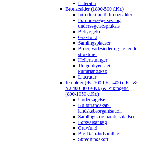
Litteratur
Bronzealder (1800-500 f.Kr.)
Introduktion til bronzealder
Forundersøgelses- og
undersøgelsespraksis
Bebyggelse
Gravfund
Samlingspladser
Broer, vadesteder og lignende
strukturer
Helleristninger
Tietgenbyen - et
kulturlandskab
Litteratur
Jernalder (ÆJ 500 f.Kr.-400 e.Kr. &
YJ 400-800 e.Kr.) & Vikingetid
(800-1050 e.Kr.)
Undersøgelse
Kulturlandskab -
landskabsorganisation
Samlings- og handelspladser
Forsvarsanlæg
Gravfund
Big Data-indsamling
Spredningskort