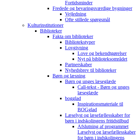
Fortidsminder
Fredede og bevaringsværdige bygninger
Vejledning
Ofte stillede spørgsmål
Kulturinstitutioner
Biblioteker
Fakta om biblioteker
Bibliotekstyper
Lovgivning
Love og bekendtgørelser
Nyt på biblioteksområdet
Partnerskaber
Nyhedsbrev til biblioteker
Børn og læsning
Børn og unges læseglæde
Call-tekst - Børn og unges
læseglæde
bogglad
Inspirationsmateriale til
BOGglad
Læselyst og læsefællesskaber for
børn i indskolingens fritidstilbud
Afslutning af programmet
Læselyst og læsefællesskaber
for børn i indskolingens