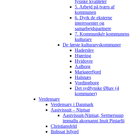
fysiske kvaliteter
5. Arbejd på tværs af
kommunen
6. Dyrk de eksterne
interessenter og
samarbejdspartnere
7. Kommunikér kommunens
kulturarv
De første kulturarvskommuner
Haderslev
Hjørring
Hvidovre
Aalborg
Mariagerfjord
Halsnæs
Vordingborg
Det sydfynske Øhav (4
kommuner)
Verdensarv
Verdensarv i Danmark
Aasivissuit – Nipisat
Aasivissuit-Nipisat, Sermersuup
immallu akornanni Inuit Piniarfii
Christiansfeld
Ilulissat Isfjord