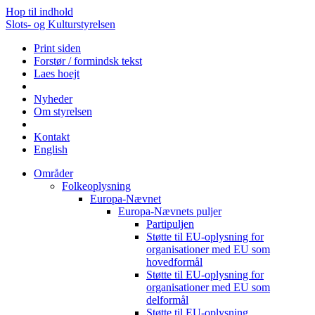
Hop til indhold
Slots- og Kulturstyrelsen
Print siden
Forstør / formindsk tekst
Laes hoejt
Nyheder
Om styrelsen
Kontakt
English
Områder
Folkeoplysning
Europa-Nævnet
Europa-Nævnets puljer
Partipuljen
Støtte til EU-oplysning for
organisationer med EU som
hovedformål
Støtte til EU-oplysning for
organisationer med EU som
delformål
Støtte til EU-oplysning