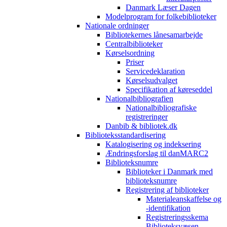
Danmark Læser Dagen
Modelprogram for folkebiblioteker
Nationale ordninger
Bibliotekernes lånesamarbejde
Centralbiblioteker
Kørselsordning
Priser
Servicedeklaration
Kørselsudvalget
Specifikation af køreseddel
Nationalbibliografien
Nationalbibliografiske
registreringer
Danbib & bibliotek.dk
Biblioteksstandardisering
Katalogisering og indeksering
Ændringsforslag til danMARC2
Biblioteksnumre
Biblioteker i Danmark med
biblioteksnumre
Registrering af biblioteker
Materialeanskaffelse og
-identifikation
Registreringsskema
Biblioteksvæsen