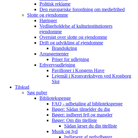
Politisk reklame
Den europæiske forordning om mediefrihed
Slotte og ejendomme
Høringer
Vedligeholdelse af kulturinstitutioners
ejendomme
Oversigt over slotte og ejendomme
Drift og udvikling af ejendomme
Brandsikring
Arrangementer
Priser for udlejning
Erhvervsudlejning
Pavilloner i Kongens Have
Lejemål i Kronværksbyen ved Kronborg
Slot
Tilskud
Søg puljer
Bibliotekspenge
FAQ - udbetaling af bibliotekspenge
Bøger: Sådan tilmelder du dig
Bøger: indberet fejl og mangler
Bøger: Om din titelliste
Sådan læser du din titelliste
Musik og lyd
Indlæsere af netlydbøger