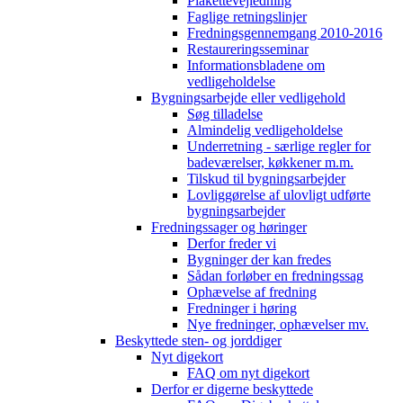
Plakettevejledning
Faglige retningslinjer
Fredningsgennemgang 2010-2016
Restaureringsseminar
Informationsbladene om
vedligeholdelse
Bygningsarbejde eller vedligehold
Søg tilladelse
Almindelig vedligeholdelse
Underretning - særlige regler for
badeværelser, køkkener m.m.
Tilskud til bygningsarbejder
Lovliggørelse af ulovligt udførte
bygningsarbejder
Fredningssager og høringer
Derfor freder vi
Bygninger der kan fredes
Sådan forløber en fredningssag
Ophævelse af fredning
Fredninger i høring
Nye fredninger, ophævelser mv.
Beskyttede sten- og jorddiger
Nyt digekort
FAQ om nyt digekort
Derfor er digerne beskyttede