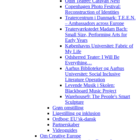
Odin Teatret: Caravan Next
Copenhagen Photo Festival:
Reconstruction of Identities
Teatercentrum i Danmark: T.E.E.N.
– Ambassadors across Europe
Teaterværkstedet Madam Bach:
Small Size, Performing Arts for
Early Years
Københavns Universitet: Fabric of
My Life
Odsherred Teater: I Will Be
Everything…
Aarhus Biblioteker og Aarhus
Universitet: Social Inclusive
Literature Operation
Levende Musik i Skolen:
Blackboard Music Project
Warehouse9: The People's Smart
Sculpture
Grøn omstilling
Ligestilling og inklusion
Ordbog: EU’sk-dansk
Partnerskaber
Videoguides
Om Creative Europe