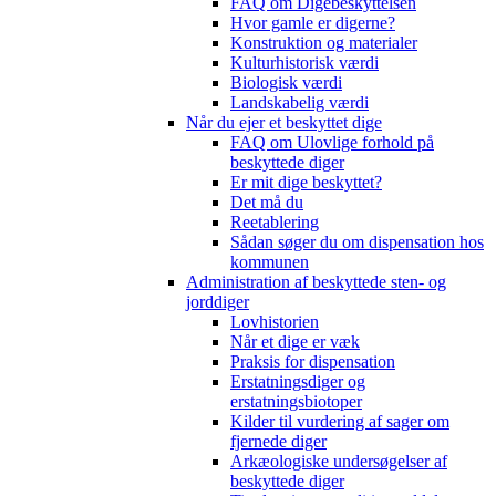
FAQ om Digebeskyttelsen
Hvor gamle er digerne?
Konstruktion og materialer
Kulturhistorisk værdi
Biologisk værdi
Landskabelig værdi
Når du ejer et beskyttet dige
FAQ om Ulovlige forhold på
beskyttede diger
Er mit dige beskyttet?
Det må du
Reetablering
Sådan søger du om dispensation hos
kommunen
Administration af beskyttede sten- og
jorddiger
Lovhistorien
Når et dige er væk
Praksis for dispensation
Erstatningsdiger og
erstatningsbiotoper
Kilder til vurdering af sager om
fjernede diger
Arkæologiske undersøgelser af
beskyttede diger