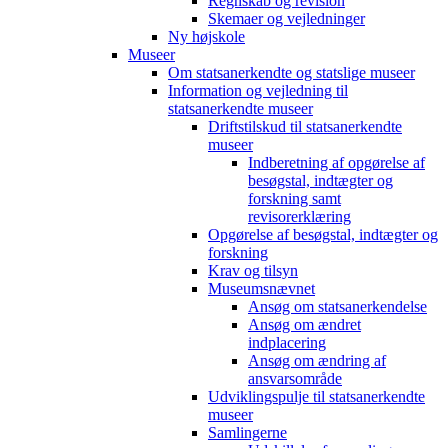
Regnskab og revision
Skemaer og vejledninger
Ny højskole
Museer
Om statsanerkendte og statslige museer
Information og vejledning til
statsanerkendte museer
Driftstilskud til statsanerkendte
museer
Indberetning af opgørelse af
besøgstal, indtægter og
forskning samt
revisorerklæring
Opgørelse af besøgstal, indtægter og
forskning
Krav og tilsyn
Museumsnævnet
Ansøg om statsanerkendelse
Ansøg om ændret
indplacering
Ansøg om ændring af
ansvarsområde
Udviklingspulje til statsanerkendte
museer
Samlingerne