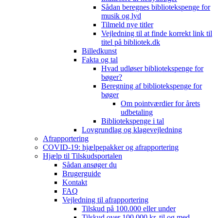
Sådan beregnes bibliotekspenge for
musik og lyd
Tilmeld nye titler
Vejledning til at finde korrekt link til
titel på bibliotek.dk
Billedkunst
Fakta og tal
Hvad udløser bibliotekspenge for
bøger?
Beregning af bibliotekspenge for
bøger
Om pointværdier for årets
udbetaling
Bibliotekspenge i tal
Lovgrundlag og klagevejledning
Afrapportering
COVID-19: hjælpepakker og afrapportering
Hjælp til Tilskudsportalen
Sådan ansøger du
Brugerguide
Kontakt
FAQ
Vejledning til afrapportering
Tilskud på 100.000 eller under
Tilskud over 100.000 kr. til og med