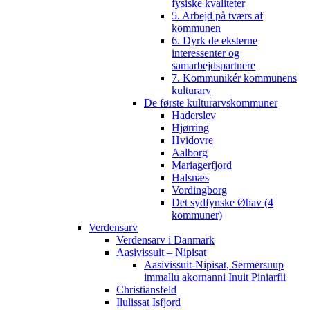
fysiske kvaliteter
5. Arbejd på tværs af
kommunen
6. Dyrk de eksterne
interessenter og
samarbejdspartnere
7. Kommunikér kommunens
kulturarv
De første kulturarvskommuner
Haderslev
Hjørring
Hvidovre
Aalborg
Mariagerfjord
Halsnæs
Vordingborg
Det sydfynske Øhav (4
kommuner)
Verdensarv
Verdensarv i Danmark
Aasivissuit – Nipisat
Aasivissuit-Nipisat, Sermersuup
immallu akornanni Inuit Piniarfii
Christiansfeld
Ilulissat Isfjord