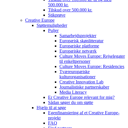
500.000 kr.
Tilskud over 500.000 kr.
Stikprøve
Creative Europe
Støttemuligheder
Puljer
Samarbejdsprojekter
Europæisk skønlitteratur
Europæiske platforme
Europæiske netværk
Culture Moves Europe: Rejselegater
til enkeltpersoner
Culture Moves Europe: Residencies
Tværeuropæiske
kulturorganisationer
Creative Innovation Lab
Journalistiske partnerskaber
Media Literacy
Er Creative Europe relevant for mig?
Sådan søger du om støtte
Hjælp til at søge
Egenfinansiering af et Creative Europe-
projekt
FAQ