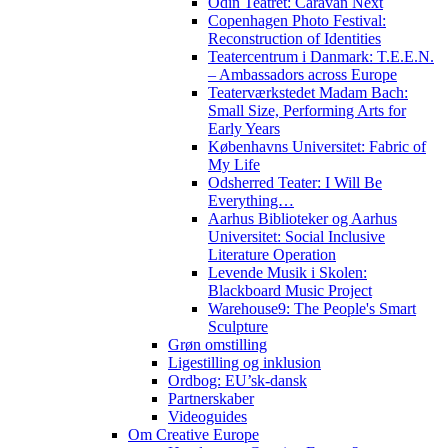
Odin Teatret: Caravan Next
Copenhagen Photo Festival:
Reconstruction of Identities
Teatercentrum i Danmark: T.E.E.N.
– Ambassadors across Europe
Teaterværkstedet Madam Bach:
Small Size, Performing Arts for
Early Years
Københavns Universitet: Fabric of
My Life
Odsherred Teater: I Will Be
Everything…
Aarhus Biblioteker og Aarhus
Universitet: Social Inclusive
Literature Operation
Levende Musik i Skolen:
Blackboard Music Project
Warehouse9: The People's Smart
Sculpture
Grøn omstilling
Ligestilling og inklusion
Ordbog: EU’sk-dansk
Partnerskaber
Videoguides
Om Creative Europe