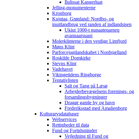
Ilulissat Kangerluat
Jelling-monumenterne
Kronborg
Kujataa, Grønland: Nordbo- og
inuitlandbrug ved randen af indlandsisen
Ukiut 1000-t nunaateqarneq
avannaarsuani
Molerklinterne i den vestlige Limfjord
Møns Klint
Parforcejagtlandskabet i Nordsjælland
Roskilde Domkirke
Stevns Klint
Vadehavet
Vikingetidens Ringborge
Tentativlisten
Salt og Tang på Læsø
Arbejderbevægelsens forenings- og
forsamlingsbygninger
Dragør gamle by og havn
Frederiksstad med Amalienborg
Kulturarvsdatabaser
Webservices
Rettigheder til data
Fund og Fortidsminder
Vejledning til Fund og