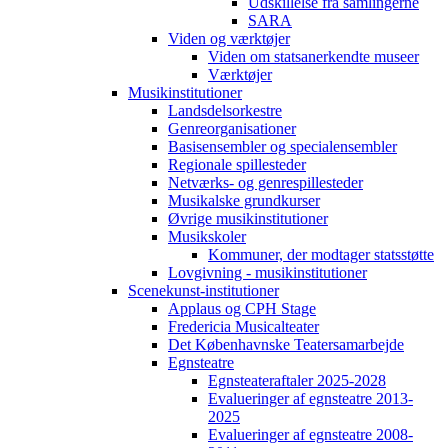
Udskillelse fra samlingerne
SARA
Viden og værktøjer
Viden om statsanerkendte museer
Værktøjer
Musikinstitutioner
Landsdelsorkestre
Genreorganisationer
Basisensembler og specialensembler
Regionale spillesteder
Netværks- og genrespillesteder
Musikalske grundkurser
Øvrige musikinstitutioner
Musikskoler
Kommuner, der modtager statsstøtte
Lovgivning - musikinstitutioner
Scenekunst-institutioner
Applaus og CPH Stage
Fredericia Musicalteater
Det Københavnske Teatersamarbejde
Egnsteatre
Egnsteateraftaler 2025-2028
Evalueringer af egnsteatre 2013-
2025
Evalueringer af egnsteatre 2008-