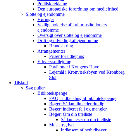
Politisk reklame
Den europæiske forordning om mediefrihed
Slotte og ejendomme
Høringer
Vedligeholdelse af kulturinstitutioners
ejendomme
Oversigt over slotte og ejendomme
Drift og udvikling af ejendomme
Brandsikring
Arrangementer
Priser for udlejning
Erhvervsudlejning
Pavilloner i Kongens Have
Lejemål i Kronværksbyen ved Kronborg
Slot
Tilskud
Søg puljer
Bibliotekspenge
FAQ - udbetaling af bibliotekspenge
Bøger: Sådan tilmelder du dig
Bøger: indberet fejl og mangler
Bøger: Om din titelliste
Sådan læser du din titelliste
Musik og lyd
Indlæsere af netlydbøger