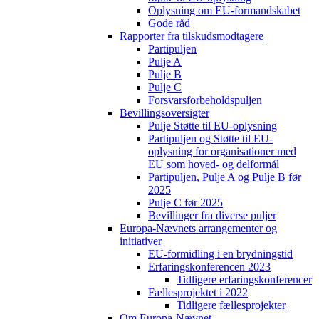
Oplysning om EU-formandskabet
Gode råd
Rapporter fra tilskudsmodtagere
Partipuljen
Pulje A
Pulje B
Pulje C
Forsvarsforbeholdspuljen
Bevillingsoversigter
Pulje Støtte til EU-oplysning
Partipuljen og Støtte til EU-
oplysning for organisationer med
EU som hoved- og delformål
Partipuljen, Pulje A og Pulje B før
2025
Pulje C før 2025
Bevillinger fra diverse puljer
Europa-Nævnets arrangementer og
initiativer
EU-formidling i en brydningstid
Erfaringskonferencen 2023
Tidligere erfaringskonferencer
Fællesprojektet i 2022
Tidligere fællesprojekter
Om Europa-Nævnet