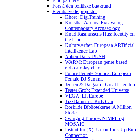
Find partnere
Forstå den politiske baggrund
Fremhævede projekter
Khora: DigiTraining
Kunsthal Aarhus: Excavating
Contemporary Archaeology
Knud Rasmussens Hus: Identity on
the Line
Kulturværftet: European ARTificial
Intelligence Lab
Aaben Dans: PUSH
WARM: European genre-based
radio airplay charts
Future Female Sounds: European
Female DJ Summit
Jensen & Dalgaard: Great Literature
Teater Grob: Extended Universe
VEGA: LivEurope
JazzDanmark: Kids Can
Roskilde Bibliotekerne: A Million
Stories
Swinging Europe: NIMPE og
MOSAIC
Institut for (X): Urban Link Up Euro
Connection