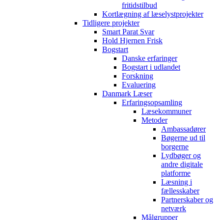
fritidstilbud
Kortlægning af læselystprojekter
Tidligere projekter
Smart Parat Svar
Hold Hjernen Frisk
Bogstart
Danske erfaringer
Bogstart i udlandet
Forskning
Evaluering
Danmark Læser
Erfaringsopsamling
Læsekommuner
Metoder
Ambassadører
Bøgerne ud til
borgerne
Lydbøger og
andre digitale
platforme
Læsning i
fællesskaber
Partnerskaber og
netværk
Målgrupper