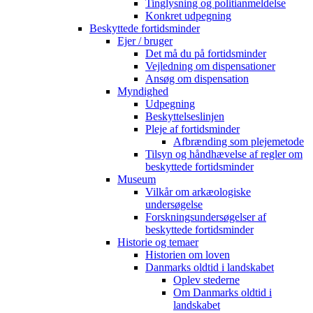
Tinglysning og politianmeldelse
Konkret udpegning
Beskyttede fortidsminder
Ejer / bruger
Det må du på fortidsminder
Vejledning om dispensationer
Ansøg om dispensation
Myndighed
Udpegning
Beskyttelseslinjen
Pleje af fortidsminder
Afbrænding som plejemetode
Tilsyn og håndhævelse af regler om
beskyttede fortidsminder
Museum
Vilkår om arkæologiske
undersøgelse
Forskningsundersøgelser af
beskyttede fortidsminder
Historie og temaer
Historien om loven
Danmarks oldtid i landskabet
Oplev stederne
Om Danmarks oldtid i
landskabet