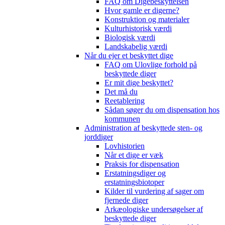
FAQ om Digebeskyttelsen
Hvor gamle er digerne?
Konstruktion og materialer
Kulturhistorisk værdi
Biologisk værdi
Landskabelig værdi
Når du ejer et beskyttet dige
FAQ om Ulovlige forhold på
beskyttede diger
Er mit dige beskyttet?
Det må du
Reetablering
Sådan søger du om dispensation hos
kommunen
Administration af beskyttede sten- og
jorddiger
Lovhistorien
Når et dige er væk
Praksis for dispensation
Erstatningsdiger og
erstatningsbiotoper
Kilder til vurdering af sager om
fjernede diger
Arkæologiske undersøgelser af
beskyttede diger