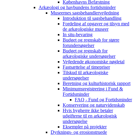
Københavns Befæstning
Arkæologi og havbundens fortidsminder
Museernes sagsbehandlervejledning
Introduktion til sagsbehandling
Fordeling af opgaver og tilsyn med
de arkæologiske museer
In situ-bevaring
Budget og regnskab for større
forundersøgelser
Budget og regnskab for
arkæologiske undersøgelser
Vejledende økonomiske nøgletal
Fastsættelse af timepriser
Tilskud til arkæologiske
undersøgelser
Beretning og kulturhistorisk rapport
Minimumsregistrering i Fund &
Fortidsminder
FAQ - Fund og Fortidsminder
Konservering og naturvidenskab
Hvis bygherre ikke betaler
udgifterne til en arkæologisk
undersøgelse
Eksempler på projekter
Dyrknings- og erosionstruede