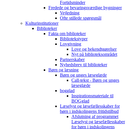
Fortidsminder
Fredede og bevaringsværdige bygninger
Vejledning
Ofte stillede spørgsmål
Kulturinstitutioner
Biblioteker
Fakta om biblioteker
Bibliotekstyper
Lovgivning
Love og bekendtgørelser
Nyt på biblioteksområdet
Partnerskaber
Nyhedsbrev til biblioteker
Børn og læsning
Børn og unges læseglæde
Call-tekst - Børn og unges
læseglæde
bogglad
Inspirationsmateriale til
BOGglad
Læselyst og læsefællesskaber for
børn i indskolingens fritidstilbud
Afslutning af programmet
Læselyst og læsefællesskaber
for børn i indskolingens