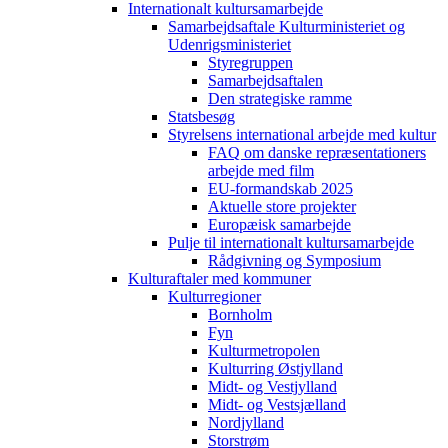
Internationalt kultursamarbejde
Samarbejdsaftale Kulturministeriet og
Udenrigsministeriet
Styregruppen
Samarbejdsaftalen
Den strategiske ramme
Statsbesøg
Styrelsens international arbejde med kultur
FAQ om danske repræsentationers
arbejde med film
EU-formandskab 2025
Aktuelle store projekter
Europæisk samarbejde
Pulje til internationalt kultursamarbejde
Rådgivning og Symposium
Kulturaftaler med kommuner
Kulturregioner
Bornholm
Fyn
Kulturmetropolen
Kulturring Østjylland
Midt- og Vestjylland
Midt- og Vestsjælland
Nordjylland
Storstrøm