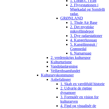
1. Loran-C i Eiði
2. Flyvestationen i
Mjørkadal og Sornfelli
radar.
GRØNLAND
1. Thule Air Base
2. Det mystiske
mikrofilmdepot
3. Dye radarstationer
4. Kangerlussuaq
5. Kangilinnguit /
Grønnedal
6. Narsarsuaq
2. verdenskrigs kulturspor
Kulturturisme
Vandplanlægning
Velfærdssamfundet
Kulturarvskommuner
Anbefalinger
1. Skab en værdifuld historie
2. Udvælg de rigtige
dynamoer
3. Formulér en vision for
kulturarven
4. Find og visualisér de