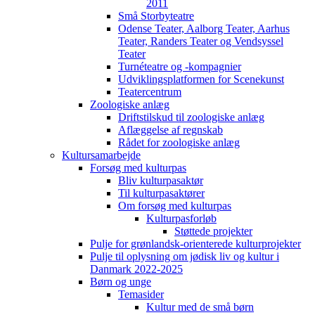
2011
Små Storbyteatre
Odense Teater, Aalborg Teater, Aarhus
Teater, Randers Teater og Vendsyssel
Teater
Turnéteatre og -kompagnier
Udviklingsplatformen for Scenekunst
Teatercentrum
Zoologiske anlæg
Driftstilskud til zoologiske anlæg
Aflæggelse af regnskab
Rådet for zoologiske anlæg
Kultursamarbejde
Forsøg med kulturpas
Bliv kulturpasaktør
Til kulturpasaktører
Om forsøg med kulturpas
Kulturpasforløb
Støttede projekter
Pulje for grønlandsk-orienterede kulturprojekter
Pulje til oplysning om jødisk liv og kultur i
Danmark 2022-2025
Børn og unge
Temasider
Kultur med de små børn