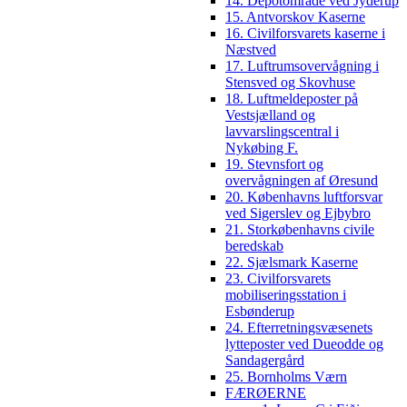
14. Depotområde ved Jyderup
15. Antvorskov Kaserne
16. Civilforsvarets kaserne i
Næstved
17. Luftrumsovervågning i
Stensved og Skovhuse
18. Luftmeldeposter på
Vestsjælland og
lavvarslingscentral i
Nykøbing F.
19. Stevnsfort og
overvågningen af Øresund
20. Københavns luftforsvar
ved Sigerslev og Ejbybro
21. Storkøbenhavns civile
beredskab
22. Sjælsmark Kaserne
23. Civilforsvarets
mobiliseringsstation i
Esbønderup
24. Efterretningsvæsenets
lytteposter ved Dueodde og
Sandagergård
25. Bornholms Værn
FÆRØERNE