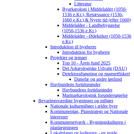
Litteratur
Byarkæologi i Middelalder (1050-
1536 e.Kr.), Renæssance (1536-
1660 e.Kr.) & Nyere tid (efter 1660)
Middelalder - Landbebyggelse
(1050-1536 e.Kr.)
Middelalder - Ødekirker (1050-1536
e.Kr.)
Introduktion til bygherre
Introduktion for bygherre
Projekter og temaer
Top 10 - Årets fund 2025
Det Arkæologiske Udvalg (DAU)
Detektorafsøgning og magnetfiskeri
Danefæ og andre løsfund
Havbundens fortidsminder
Havbundens fortidsminder
Marinarkæologisk forundersøgelse
Bevaringsværdige bygninger og miljøer
Nationale kulturmiljøer i ældre byer
Kommuneplan, Planstrategi og Nationale
interesser
Kommunenetværk - Bygningskulturen i
planlægningen
Lokalplaner og kulturarv - en guide