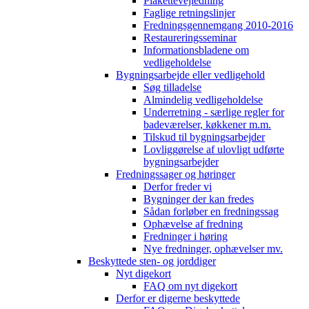
Plakettevejledning
Faglige retningslinjer
Fredningsgennemgang 2010-2016
Restaureringsseminar
Informationsbladene om
vedligeholdelse
Bygningsarbejde eller vedligehold
Søg tilladelse
Almindelig vedligeholdelse
Underretning - særlige regler for
badeværelser, køkkener m.m.
Tilskud til bygningsarbejder
Lovliggørelse af ulovligt udførte
bygningsarbejder
Fredningssager og høringer
Derfor freder vi
Bygninger der kan fredes
Sådan forløber en fredningssag
Ophævelse af fredning
Fredninger i høring
Nye fredninger, ophævelser mv.
Beskyttede sten- og jorddiger
Nyt digekort
FAQ om nyt digekort
Derfor er digerne beskyttede