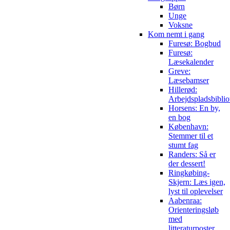
Børn
Unge
Voksne
Kom nemt i gang
Furesø: Bogbud
Furesø:
Læsekalender
Greve:
Læsebamser
Hillerød:
Arbejdspladsbiblio
Horsens: En by,
en bog
København:
Stemmer til et
stumt fag
Randers: Så er
der dessert!
Ringkøbing-
Skjern: Læs igen,
lyst til oplevelser
Aabenraa:
Orienteringsløb
med
litteraturposter