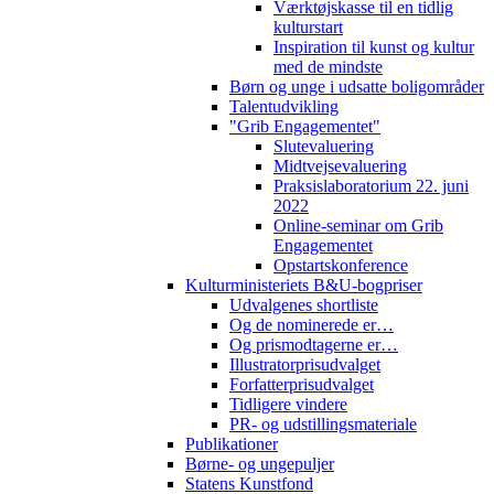
Værktøjskasse til en tidlig
kulturstart
Inspiration til kunst og kultur
med de mindste
Børn og unge i udsatte boligområder
Talentudvikling
"Grib Engagementet"
Slutevaluering
Midtvejsevaluering
Praksislaboratorium 22. juni
2022
Online-seminar om Grib
Engagementet
Opstartskonference
Kulturministeriets B&U-bogpriser
Udvalgenes shortliste
Og de nominerede er…
Og prismodtagerne er…
Illustratorprisudvalget
Forfatterprisudvalget
Tidligere vindere
PR- og udstillingsmateriale
Publikationer
Børne- og ungepuljer
Statens Kunstfond