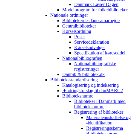
Danmark Læser Dagen
Modelprogram for folkebiblioteker
Nationale ordninger
Bibliotekernes lånesamarbejde
Centralbiblioteker
Kørselsordning
Priser
Servicedeklaration
Kørselsudvalget
Specifikation af køreseddel
Nationalbibliografien
Nationalbibliografiske
registreringer
Danbib & bibliotek.dk
Biblioteksstandardisering
Katalogisering og indeksering
Ændringsforslag til danMARC2
Biblioteksnumre
Biblioteker i Danmark med
biblioteksnumre
Registrering af biblioteker
Materialeanskaffelse og
-identifikation
Registreringsskema
Biblioteksvæsen