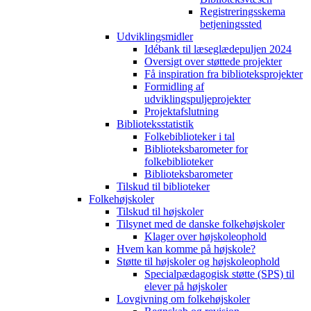
Registreringsskema
betjeningssted
Udviklingsmidler
Idébank til læseglædepuljen 2024
Oversigt over støttede projekter
Få inspiration fra biblioteksprojekter
Formidling af
udviklingspuljeprojekter
Projektafslutning
Biblioteksstatistik
Folkebiblioteker i tal
Biblioteksbarometer for
folkebiblioteker
Biblioteksbarometer
Tilskud til biblioteker
Folkehøjskoler
Tilskud til højskoler
Tilsynet med de danske folkehøjskoler
Klager over højskoleophold
Hvem kan komme på højskole?
Støtte til højskoler og højskoleophold
Specialpædagogisk støtte (SPS) til
elever på højskoler
Lovgivning om folkehøjskoler