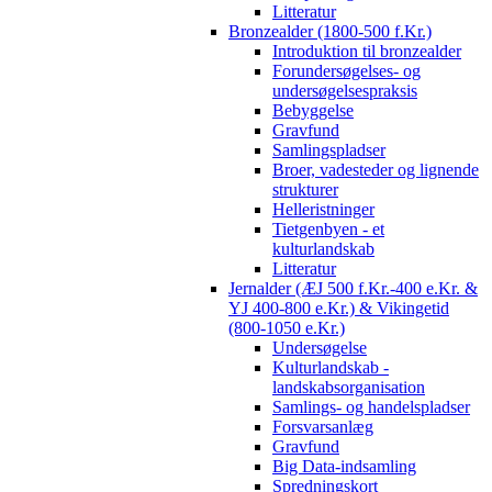
Litteratur
Bronzealder (1800-500 f.Kr.)
Introduktion til bronzealder
Forundersøgelses- og
undersøgelsespraksis
Bebyggelse
Gravfund
Samlingspladser
Broer, vadesteder og lignende
strukturer
Helleristninger
Tietgenbyen - et
kulturlandskab
Litteratur
Jernalder (ÆJ 500 f.Kr.-400 e.Kr. &
YJ 400-800 e.Kr.) & Vikingetid
(800-1050 e.Kr.)
Undersøgelse
Kulturlandskab -
landskabsorganisation
Samlings- og handelspladser
Forsvarsanlæg
Gravfund
Big Data-indsamling
Spredningskort