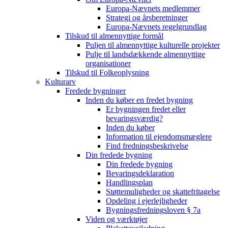
Europa-Nævnets medlemmer
Strategi og årsberetninger
Europa-Nævnets regelgrundlag
Tilskud til almennyttige formål
Puljen til almennyttige kulturelle projekter
Pulje til landsdækkende almennyttige
organisationer
Tilskud til Folkeoplysning
Kulturarv
Fredede bygninger
Inden du køber en fredet bygning
Er bygningen fredet eller
bevaringsværdig?
Inden du køber
Information til ejendomsmæglere
Find fredningsbeskrivelse
Din fredede bygning
Din fredede bygning
Bevaringsdeklaration
Handlingsplan
Støttemuligheder og skattefritagelse
Opdeling i ejerlejligheder
Bygningsfredningsloven § 7a
Viden og værktøjer