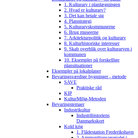
1. Kulturarv i planlægningen
2. Hvad er kulturarv?
3. Det kan betale sig
4. Planstrategi
5. Kulturarvskommunerne
6. Brug museerne
7. Arkitekturpolitik og kulturarv
8. Kulturhistoriske interesser
9. Skab overblik over kulturarven i
kommunen
10. Eksempler på forskellige
plansituationer
Eksempler på lokalplaner
Bevaringsværdige bygninger - metode
SAVE
Praktiske råd
KIP
KulturMiljø-Metoden
Bevaringstemaer
Industrikultur
Industrihistoriens
Danmarkskort
Kold krig
1. Flådestation Frederikshavn
2. Ammunitionsarsenalet i