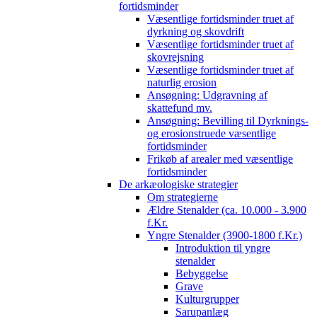
fortidsminder
Væsentlige fortidsminder truet af
dyrkning og skovdrift
Væsentlige fortidsminder truet af
skovrejsning
Væsentlige fortidsminder truet af
naturlig erosion
Ansøgning: Udgravning af
skattefund mv.
Ansøgning: Bevilling til Dyrknings-
og erosionstruede væsentlige
fortidsminder
Frikøb af arealer med væsentlige
fortidsminder
De arkæologiske strategier
Om strategierne
Ældre Stenalder (ca. 10.000 - 3.900
f.Kr.
Yngre Stenalder (3900-1800 f.Kr.)
Introduktion til yngre
stenalder
Bebyggelse
Grave
Kulturgrupper
Sarupanlæg