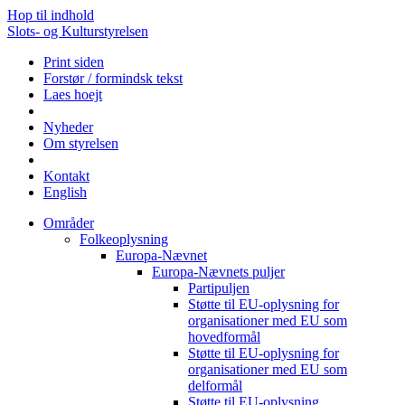
Hop til indhold
Slots- og Kulturstyrelsen
Print siden
Forstør / formindsk tekst
Laes hoejt
Nyheder
Om styrelsen
Kontakt
English
Områder
Folkeoplysning
Europa-Nævnet
Europa-Nævnets puljer
Partipuljen
Støtte til EU-oplysning for
organisationer med EU som
hovedformål
Støtte til EU-oplysning for
organisationer med EU som
delformål
Støtte til EU-oplysning