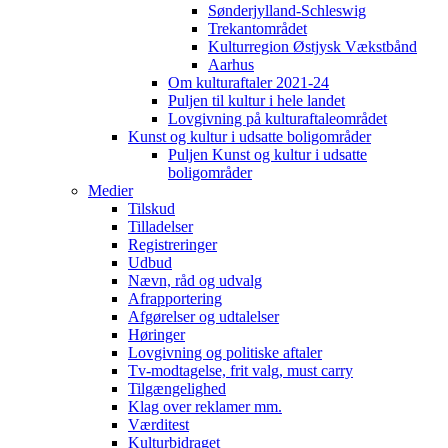
Sønderjylland-Schleswig
Trekantområdet
Kulturregion Østjysk Vækstbånd
Aarhus
Om kulturaftaler 2021-24
Puljen til kultur i hele landet
Lovgivning på kulturaftaleområdet
Kunst og kultur i udsatte boligområder
Puljen Kunst og kultur i udsatte
boligområder
Medier
Tilskud
Tilladelser
Registreringer
Udbud
Nævn, råd og udvalg
Afrapportering
Afgørelser og udtalelser
Høringer
Lovgivning og politiske aftaler
Tv-modtagelse, frit valg, must carry
Tilgængelighed
Klag over reklamer mm.
Værditest
Kulturbidraget