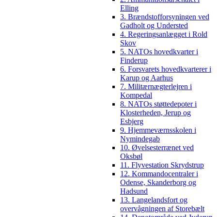
Elling
3. Brændstofforsyningen ved
Gadholt og Understed
4. Regeringsanlægget i Rold
Skov
5. NATOs hovedkvarter i
Finderup
6. Forsvarets hovedkvarterer i
Karup og Aarhus
7. Militærnægterlejren i
Kompedal
8. NATOs støttedepoter i
Klosterheden, Jerup og
Esbjerg
9. Hjemmeværnsskolen i
Nymindegab
10. Øvelsesterrænet ved
Oksbøl
11. Flyvestation Skrydstrup
12. Kommandocentraler i
Odense, Skanderborg og
Hadsund
13. Langelandsfort og
overvågningen af Storebælt