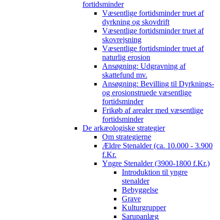
fortidsminder
Væsentlige fortidsminder truet af
dyrkning og skovdrift
Væsentlige fortidsminder truet af
skovrejsning
Væsentlige fortidsminder truet af
naturlig erosion
Ansøgning: Udgravning af
skattefund mv.
Ansøgning: Bevilling til Dyrknings-
og erosionstruede væsentlige
fortidsminder
Frikøb af arealer med væsentlige
fortidsminder
De arkæologiske strategier
Om strategierne
Ældre Stenalder (ca. 10.000 - 3.900
f.Kr.
Yngre Stenalder (3900-1800 f.Kr.)
Introduktion til yngre
stenalder
Bebyggelse
Grave
Kulturgrupper
Sarupanlæg