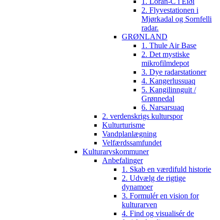
1. Loran-C i Eiði
2. Flyvestationen i
Mjørkadal og Sornfelli
radar.
GRØNLAND
1. Thule Air Base
2. Det mystiske
mikrofilmdepot
3. Dye radarstationer
4. Kangerlussuaq
5. Kangilinnguit /
Grønnedal
6. Narsarsuaq
2. verdenskrigs kulturspor
Kulturturisme
Vandplanlægning
Velfærdssamfundet
Kulturarvskommuner
Anbefalinger
1. Skab en værdifuld historie
2. Udvælg de rigtige
dynamoer
3. Formulér en vision for
kulturarven
4. Find og visualisér de