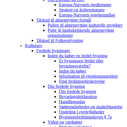
Europa-Nævnets medlemmer
Strategi og årsberetninger
Europa-Nævnets regelgrundlag
Tilskud til almennyttige formål
Puljen til almennyttige kulturelle projekter
Pulje til landsdækkende almennyttige
organisationer
Tilskud til Folkeoplysning
Kulturarv
Fredede bygninger
Inden du køber en fredet bygning
Er bygningen fredet eller
bevaringsværdig?
Inden du køber
Information til ejendomsmæglere
Find fredningsbeskrivelse
Din fredede bygning
Din fredede bygning
Bevaringsdeklaration
Handlingsplan
Støttemuligheder og skattefritagelse
Opdeling i ejerlejligheder
Bygningsfredningsloven § 7a
Viden og værktøjer