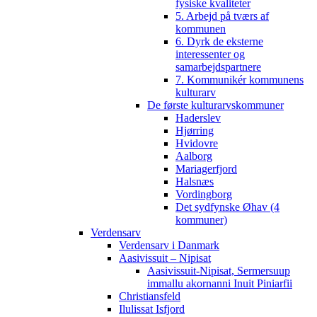
fysiske kvaliteter
5. Arbejd på tværs af
kommunen
6. Dyrk de eksterne
interessenter og
samarbejdspartnere
7. Kommunikér kommunens
kulturarv
De første kulturarvskommuner
Haderslev
Hjørring
Hvidovre
Aalborg
Mariagerfjord
Halsnæs
Vordingborg
Det sydfynske Øhav (4
kommuner)
Verdensarv
Verdensarv i Danmark
Aasivissuit – Nipisat
Aasivissuit-Nipisat, Sermersuup
immallu akornanni Inuit Piniarfii
Christiansfeld
Ilulissat Isfjord