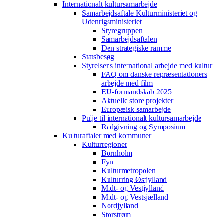
Internationalt kultursamarbejde
Samarbejdsaftale Kulturministeriet og
Udenrigsministeriet
Styregruppen
Samarbejdsaftalen
Den strategiske ramme
Statsbesøg
Styrelsens international arbejde med kultur
FAQ om danske repræsentationers
arbejde med film
EU-formandskab 2025
Aktuelle store projekter
Europæisk samarbejde
Pulje til internationalt kultursamarbejde
Rådgivning og Symposium
Kulturaftaler med kommuner
Kulturregioner
Bornholm
Fyn
Kulturmetropolen
Kulturring Østjylland
Midt- og Vestjylland
Midt- og Vestsjælland
Nordjylland
Storstrøm