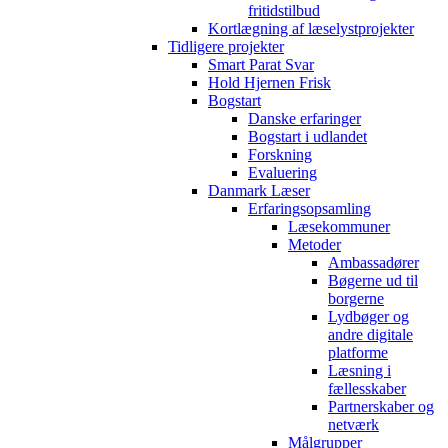
fritidstilbud
Kortlægning af læselystprojekter
Tidligere projekter
Smart Parat Svar
Hold Hjernen Frisk
Bogstart
Danske erfaringer
Bogstart i udlandet
Forskning
Evaluering
Danmark Læser
Erfaringsopsamling
Læsekommuner
Metoder
Ambassadører
Bøgerne ud til
borgerne
Lydbøger og
andre digitale
platforme
Læsning i
fællesskaber
Partnerskaber og
netværk
Målgrupper