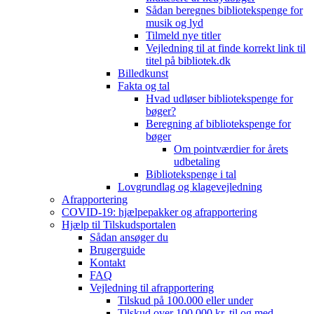
Sådan beregnes bibliotekspenge for
musik og lyd
Tilmeld nye titler
Vejledning til at finde korrekt link til
titel på bibliotek.dk
Billedkunst
Fakta og tal
Hvad udløser bibliotekspenge for
bøger?
Beregning af bibliotekspenge for
bøger
Om pointværdier for årets
udbetaling
Bibliotekspenge i tal
Lovgrundlag og klagevejledning
Afrapportering
COVID-19: hjælpepakker og afrapportering
Hjælp til Tilskudsportalen
Sådan ansøger du
Brugerguide
Kontakt
FAQ
Vejledning til afrapportering
Tilskud på 100.000 eller under
Tilskud over 100.000 kr. til og med