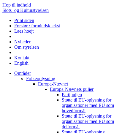
Hop til indhold
Slots- og Kulturstyrelsen
Print siden
Forstør / formindsk tekst
Laes hoejt
Nyheder
Om styrelsen
Kontakt
English
Områder
Folkeoplysning
Europa-Nævnet
Europa-Nævnets puljer
Partipuljen
Støtte til EU-oplysning for
organisationer med EU som
hovedformål
Støtte til EU-oplysning for
organisationer med EU som
delformål
Støtte til EU-oplysning