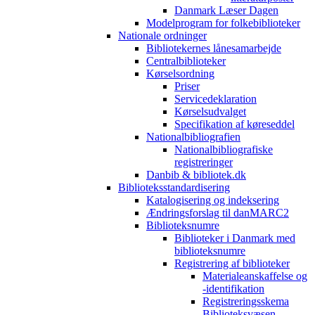
Danmark Læser Dagen
Modelprogram for folkebiblioteker
Nationale ordninger
Bibliotekernes lånesamarbejde
Centralbiblioteker
Kørselsordning
Priser
Servicedeklaration
Kørselsudvalget
Specifikation af køreseddel
Nationalbibliografien
Nationalbibliografiske
registreringer
Danbib & bibliotek.dk
Biblioteksstandardisering
Katalogisering og indeksering
Ændringsforslag til danMARC2
Biblioteksnumre
Biblioteker i Danmark med
biblioteksnumre
Registrering af biblioteker
Materialeanskaffelse og
-identifikation
Registreringsskema
Biblioteksvæsen