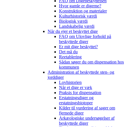
FAQ om Digebeskyttelsen
Hvor gamle er digerne?
Konstruktion og materialer
Kulturhistorisk værdi
Biologisk værdi
Landskabelig værdi
Når du ejer et beskyttet dige
FAQ om Ulovlige forhold på
beskyttede diger
Er mit dige beskyttet?
Det må du
Reetablering
Sådan søger du om dispensation hos
kommunen
Administration af beskyttede sten- og
jorddiger
Lovhistorien
Når et dige er væk
Praksis for dispensation
Erstatningsdiger og
erstatningsbiotoper
Kilder til vurdering af sager om
fjernede diger
Arkæologiske undersøgelser af
beskyttede diger