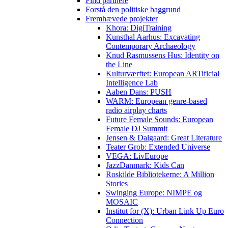
Find partnere
Forstå den politiske baggrund
Fremhævede projekter
Khora: DigiTraining
Kunsthal Aarhus: Excavating
Contemporary Archaeology
Knud Rasmussens Hus: Identity on
the Line
Kulturværftet: European ARTificial
Intelligence Lab
Aaben Dans: PUSH
WARM: European genre-based
radio airplay charts
Future Female Sounds: European
Female DJ Summit
Jensen & Dalgaard: Great Literature
Teater Grob: Extended Universe
VEGA: LivEurope
JazzDanmark: Kids Can
Roskilde Bibliotekerne: A Million
Stories
Swinging Europe: NIMPE og
MOSAIC
Institut for (X): Urban Link Up Euro
Connection