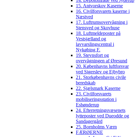
14. Depotområde ved Jyderup
15. Antvorskov Kaserne
16. Civilforsvarets kaserne i
Næstved
17. Luftrumsovervågning i
Stensved og Skovhuse
18. Luftmeldeposter på
Vestsjælland og
lavvarslingscentral i
Nykøbing F.
19. Stevnsfort og
overvågningen af Øresund
20. Københavns luftforsvar
ved Sigerslev og Ejbybro
21. Storkøbenhavns civile
beredskab
22. Sjælsmark Kaserne
23. Civilforsvarets
mobiliseringsstation i
Esbønderup
24. Efterretningsvæsenets
lytteposter ved Dueodde og
Sandagergård
25. Bornholms Værn
FÆRØERNE