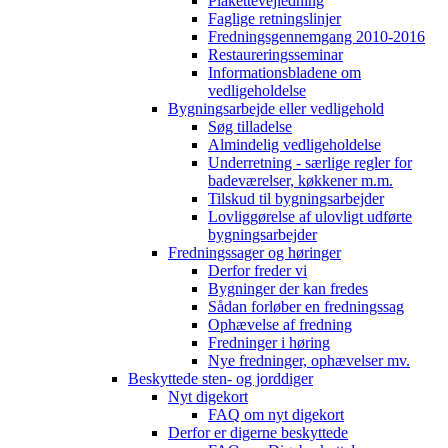
Plakettevejledning
Faglige retningslinjer
Fredningsgennemgang 2010-2016
Restaureringsseminar
Informationsbladene om
vedligeholdelse
Bygningsarbejde eller vedligehold
Søg tilladelse
Almindelig vedligeholdelse
Underretning - særlige regler for
badeværelser, køkkener m.m.
Tilskud til bygningsarbejder
Lovliggørelse af ulovligt udførte
bygningsarbejder
Fredningssager og høringer
Derfor freder vi
Bygninger der kan fredes
Sådan forløber en fredningssag
Ophævelse af fredning
Fredninger i høring
Nye fredninger, ophævelser mv.
Beskyttede sten- og jorddiger
Nyt digekort
FAQ om nyt digekort
Derfor er digerne beskyttede