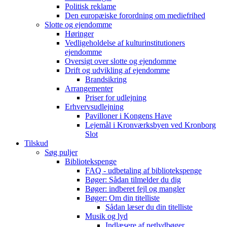
Politisk reklame
Den europæiske forordning om mediefrihed
Slotte og ejendomme
Høringer
Vedligeholdelse af kulturinstitutioners
ejendomme
Oversigt over slotte og ejendomme
Drift og udvikling af ejendomme
Brandsikring
Arrangementer
Priser for udlejning
Erhvervsudlejning
Pavilloner i Kongens Have
Lejemål i Kronværksbyen ved Kronborg
Slot
Tilskud
Søg puljer
Bibliotekspenge
FAQ - udbetaling af bibliotekspenge
Bøger: Sådan tilmelder du dig
Bøger: indberet fejl og mangler
Bøger: Om din titelliste
Sådan læser du din titelliste
Musik og lyd
Indlæsere af netlydbøger