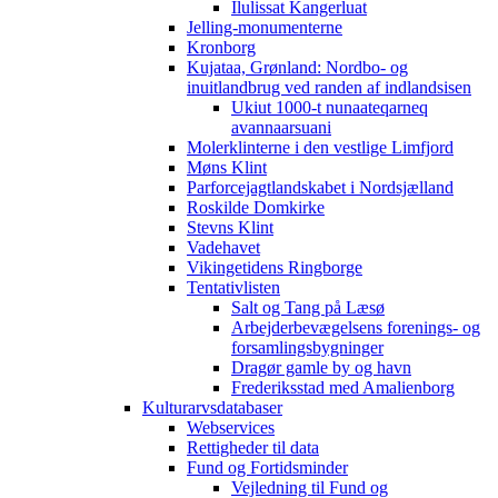
Ilulissat Kangerluat
Jelling-monumenterne
Kronborg
Kujataa, Grønland: Nordbo- og
inuitlandbrug ved randen af indlandsisen
Ukiut 1000-t nunaateqarneq
avannaarsuani
Molerklinterne i den vestlige Limfjord
Møns Klint
Parforcejagtlandskabet i Nordsjælland
Roskilde Domkirke
Stevns Klint
Vadehavet
Vikingetidens Ringborge
Tentativlisten
Salt og Tang på Læsø
Arbejderbevægelsens forenings- og
forsamlingsbygninger
Dragør gamle by og havn
Frederiksstad med Amalienborg
Kulturarvsdatabaser
Webservices
Rettigheder til data
Fund og Fortidsminder
Vejledning til Fund og