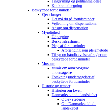
Tinglysning og politianmeldelse
Konkret udpegning
Beskyttede fortidsminder
Ejer / bruger
Det må du på fortidsminder
Vejledning om dispensationer
Ansøg om dispensation
Myndighed
Udpegning
Beskyttelseslinjen
Pleje af fortidsminder
Afbrænding som plejemetode
Tilsyn og håndhævelse af regler om
beskyttede fortidsminder
Museum
Vilkår om arkæologiske
undersøgelse
Forskningsundersøgelser af
beskyttede fortidsminder
Historie og temaer
Historien om loven
Danmarks oldtid i landskabet
Oplev stederne
Om Danmarks oldtid i
landskabet