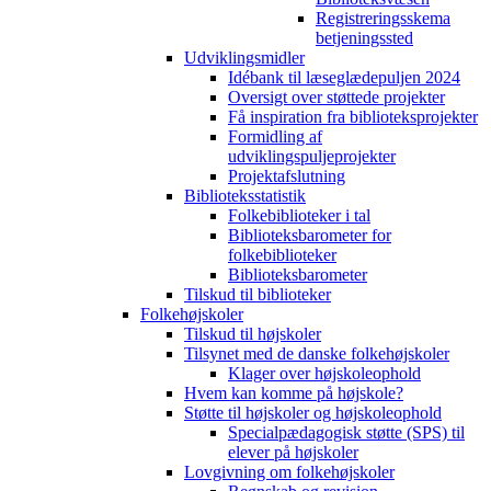
Registreringsskema
betjeningssted
Udviklingsmidler
Idébank til læseglædepuljen 2024
Oversigt over støttede projekter
Få inspiration fra biblioteksprojekter
Formidling af
udviklingspuljeprojekter
Projektafslutning
Biblioteksstatistik
Folkebiblioteker i tal
Biblioteksbarometer for
folkebiblioteker
Biblioteksbarometer
Tilskud til biblioteker
Folkehøjskoler
Tilskud til højskoler
Tilsynet med de danske folkehøjskoler
Klager over højskoleophold
Hvem kan komme på højskole?
Støtte til højskoler og højskoleophold
Specialpædagogisk støtte (SPS) til
elever på højskoler
Lovgivning om folkehøjskoler