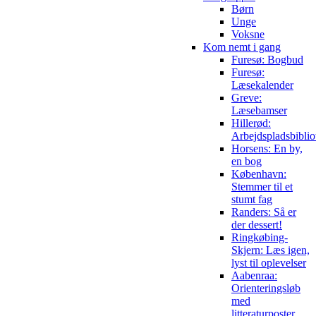
Børn
Unge
Voksne
Kom nemt i gang
Furesø: Bogbud
Furesø:
Læsekalender
Greve:
Læsebamser
Hillerød:
Arbejdspladsbiblio
Horsens: En by,
en bog
København:
Stemmer til et
stumt fag
Randers: Så er
der dessert!
Ringkøbing-
Skjern: Læs igen,
lyst til oplevelser
Aabenraa:
Orienteringsløb
med
litteraturposter