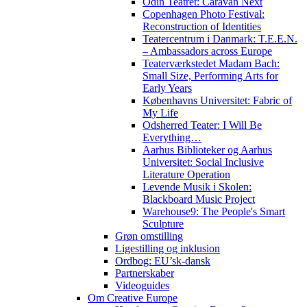
Odin Teatret: Caravan Next
Copenhagen Photo Festival:
Reconstruction of Identities
Teatercentrum i Danmark: T.E.E.N.
– Ambassadors across Europe
Teaterværkstedet Madam Bach:
Small Size, Performing Arts for
Early Years
Københavns Universitet: Fabric of
My Life
Odsherred Teater: I Will Be
Everything…
Aarhus Biblioteker og Aarhus
Universitet: Social Inclusive
Literature Operation
Levende Musik i Skolen:
Blackboard Music Project
Warehouse9: The People's Smart
Sculpture
Grøn omstilling
Ligestilling og inklusion
Ordbog: EU’sk-dansk
Partnerskaber
Videoguides
Om Creative Europe