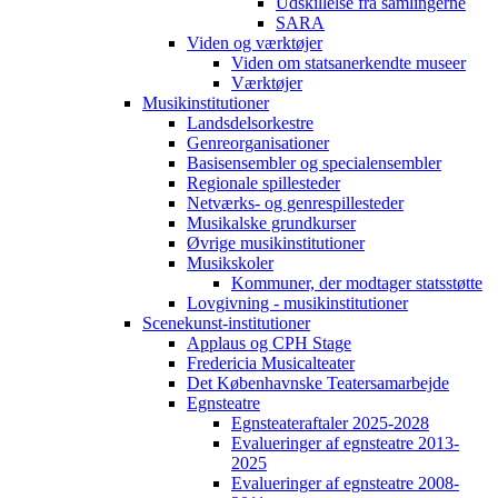
Udskillelse fra samlingerne
SARA
Viden og værktøjer
Viden om statsanerkendte museer
Værktøjer
Musikinstitutioner
Landsdelsorkestre
Genreorganisationer
Basisensembler og specialensembler
Regionale spillesteder
Netværks- og genrespillesteder
Musikalske grundkurser
Øvrige musikinstitutioner
Musikskoler
Kommuner, der modtager statsstøtte
Lovgivning - musikinstitutioner
Scenekunst-institutioner
Applaus og CPH Stage
Fredericia Musicalteater
Det Københavnske Teatersamarbejde
Egnsteatre
Egnsteateraftaler 2025-2028
Evalueringer af egnsteatre 2013-
2025
Evalueringer af egnsteatre 2008-