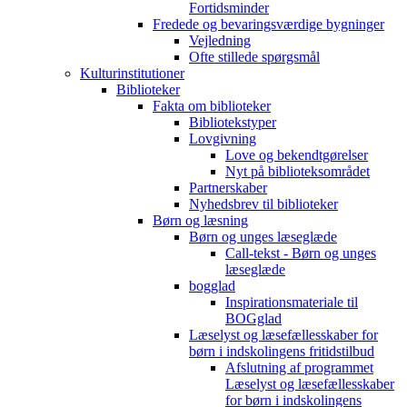
Fortidsminder
Fredede og bevaringsværdige bygninger
Vejledning
Ofte stillede spørgsmål
Kulturinstitutioner
Biblioteker
Fakta om biblioteker
Bibliotekstyper
Lovgivning
Love og bekendtgørelser
Nyt på biblioteksområdet
Partnerskaber
Nyhedsbrev til biblioteker
Børn og læsning
Børn og unges læseglæde
Call-tekst - Børn og unges
læseglæde
bogglad
Inspirationsmateriale til
BOGglad
Læselyst og læsefællesskaber for
børn i indskolingens fritidstilbud
Afslutning af programmet
Læselyst og læsefællesskaber
for børn i indskolingens