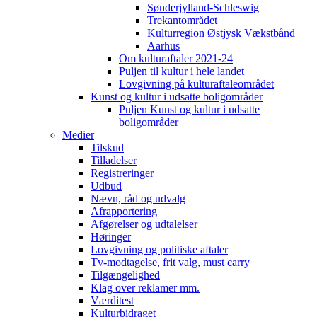
Sønderjylland-Schleswig
Trekantområdet
Kulturregion Østjysk Vækstbånd
Aarhus
Om kulturaftaler 2021-24
Puljen til kultur i hele landet
Lovgivning på kulturaftaleområdet
Kunst og kultur i udsatte boligområder
Puljen Kunst og kultur i udsatte
boligområder
Medier
Tilskud
Tilladelser
Registreringer
Udbud
Nævn, råd og udvalg
Afrapportering
Afgørelser og udtalelser
Høringer
Lovgivning og politiske aftaler
Tv-modtagelse, frit valg, must carry
Tilgængelighed
Klag over reklamer mm.
Værditest
Kulturbidraget