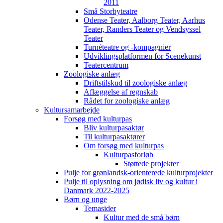
2011
Små Storbyteatre
Odense Teater, Aalborg Teater, Aarhus
Teater, Randers Teater og Vendsyssel
Teater
Turnéteatre og -kompagnier
Udviklingsplatformen for Scenekunst
Teatercentrum
Zoologiske anlæg
Driftstilskud til zoologiske anlæg
Aflæggelse af regnskab
Rådet for zoologiske anlæg
Kultursamarbejde
Forsøg med kulturpas
Bliv kulturpasaktør
Til kulturpasaktører
Om forsøg med kulturpas
Kulturpasforløb
Støttede projekter
Pulje for grønlandsk-orienterede kulturprojekter
Pulje til oplysning om jødisk liv og kultur i
Danmark 2022-2025
Børn og unge
Temasider
Kultur med de små børn