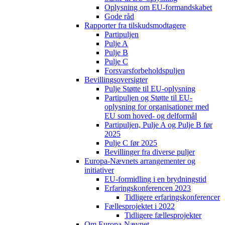
Oplysning om EU-formandskabet
Gode råd
Rapporter fra tilskudsmodtagere
Partipuljen
Pulje A
Pulje B
Pulje C
Forsvarsforbeholdspuljen
Bevillingsoversigter
Pulje Støtte til EU-oplysning
Partipuljen og Støtte til EU-
oplysning for organisationer med
EU som hoved- og delformål
Partipuljen, Pulje A og Pulje B før
2025
Pulje C før 2025
Bevillinger fra diverse puljer
Europa-Nævnets arrangementer og
initiativer
EU-formidling i en brydningstid
Erfaringskonferencen 2023
Tidligere erfaringskonferencer
Fællesprojektet i 2022
Tidligere fællesprojekter
Om Europa-Nævnet