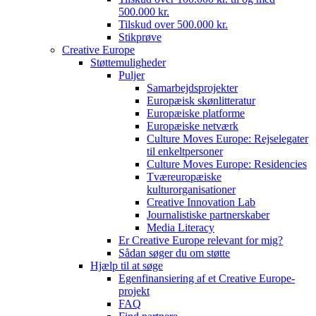
500.000 kr.
Tilskud over 500.000 kr.
Stikprøve
Creative Europe
Støttemuligheder
Puljer
Samarbejdsprojekter
Europæisk skønlitteratur
Europæiske platforme
Europæiske netværk
Culture Moves Europe: Rejselegater
til enkeltpersoner
Culture Moves Europe: Residencies
Tværeuropæiske
kulturorganisationer
Creative Innovation Lab
Journalistiske partnerskaber
Media Literacy
Er Creative Europe relevant for mig?
Sådan søger du om støtte
Hjælp til at søge
Egenfinansiering af et Creative Europe-
projekt
FAQ