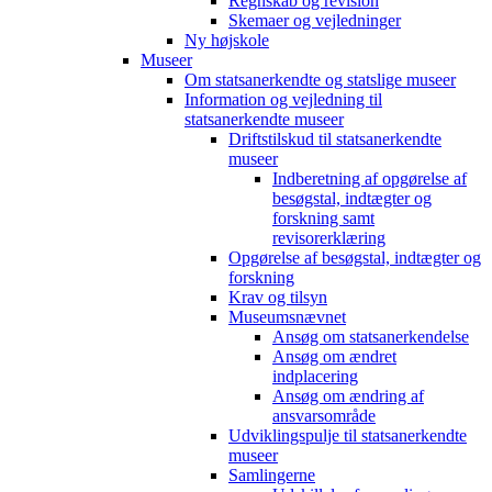
Regnskab og revision
Skemaer og vejledninger
Ny højskole
Museer
Om statsanerkendte og statslige museer
Information og vejledning til
statsanerkendte museer
Driftstilskud til statsanerkendte
museer
Indberetning af opgørelse af
besøgstal, indtægter og
forskning samt
revisorerklæring
Opgørelse af besøgstal, indtægter og
forskning
Krav og tilsyn
Museumsnævnet
Ansøg om statsanerkendelse
Ansøg om ændret
indplacering
Ansøg om ændring af
ansvarsområde
Udviklingspulje til statsanerkendte
museer
Samlingerne