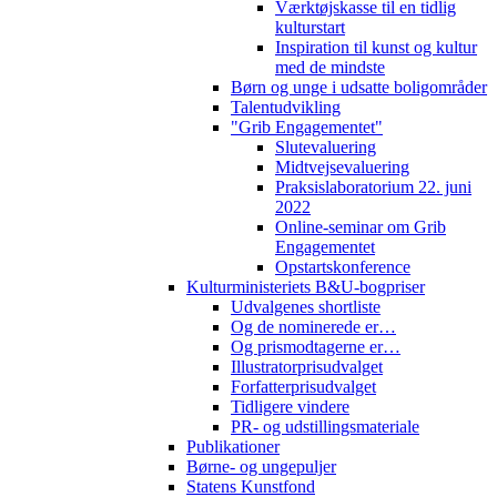
Værktøjskasse til en tidlig
kulturstart
Inspiration til kunst og kultur
med de mindste
Børn og unge i udsatte boligområder
Talentudvikling
"Grib Engagementet"
Slutevaluering
Midtvejsevaluering
Praksislaboratorium 22. juni
2022
Online-seminar om Grib
Engagementet
Opstartskonference
Kulturministeriets B&U-bogpriser
Udvalgenes shortliste
Og de nominerede er…
Og prismodtagerne er…
Illustratorprisudvalget
Forfatterprisudvalget
Tidligere vindere
PR- og udstillingsmateriale
Publikationer
Børne- og ungepuljer
Statens Kunstfond