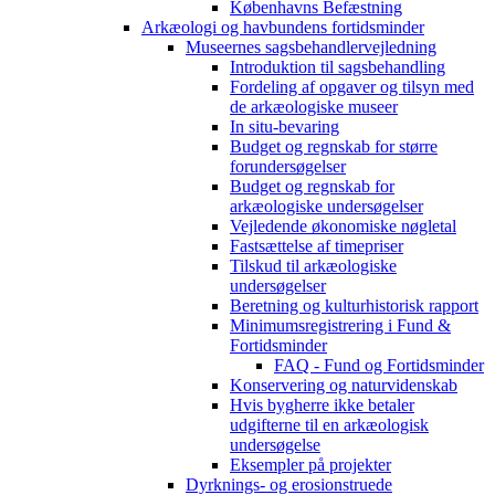
Københavns Befæstning
Arkæologi og havbundens fortidsminder
Museernes sagsbehandlervejledning
Introduktion til sagsbehandling
Fordeling af opgaver og tilsyn med
de arkæologiske museer
In situ-bevaring
Budget og regnskab for større
forundersøgelser
Budget og regnskab for
arkæologiske undersøgelser
Vejledende økonomiske nøgletal
Fastsættelse af timepriser
Tilskud til arkæologiske
undersøgelser
Beretning og kulturhistorisk rapport
Minimumsregistrering i Fund &
Fortidsminder
FAQ - Fund og Fortidsminder
Konservering og naturvidenskab
Hvis bygherre ikke betaler
udgifterne til en arkæologisk
undersøgelse
Eksempler på projekter
Dyrknings- og erosionstruede