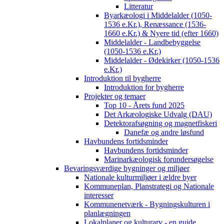
Litteratur
Byarkæologi i Middelalder (1050-
1536 e.Kr.), Renæssance (1536-
1660 e.Kr.) & Nyere tid (efter 1660)
Middelalder - Landbebyggelse
(1050-1536 e.Kr.)
Middelalder - Ødekirker (1050-1536
e.Kr.)
Introduktion til bygherre
Introduktion for bygherre
Projekter og temaer
Top 10 - Årets fund 2025
Det Arkæologiske Udvalg (DAU)
Detektorafsøgning og magnetfiskeri
Danefæ og andre løsfund
Havbundens fortidsminder
Havbundens fortidsminder
Marinarkæologisk forundersøgelse
Bevaringsværdige bygninger og miljøer
Nationale kulturmiljøer i ældre byer
Kommuneplan, Planstrategi og Nationale
interesser
Kommunenetværk - Bygningskulturen i
planlægningen
Lokalplaner og kulturarv - en guide