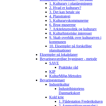
1. Kulturarv i planlægningen
2. Hvad er kulturarv?
3. Det kan betale sig
4. Planstrategi
5. Kulturarvskommunerne
6. Brug museerne
7. Arkitekturpolitik og kulturarv
8. Kulturhistoriske interesser
9. Skab overblik over kulturarven i
kommunen
10. Eksempler på forskellige
plansituationer
Eksempler på lokalplaner
Bevaringsværdige bygninger - metode
SAVE
Praktiske råd
KIP
KulturMiljø-Metoden
Bevaringstemaer
Industrikultur
Industrihistoriens
Danmarkskort
Kold krig
1. Flådestation Frederikshavn
2. Ammunitionsarsenalet i