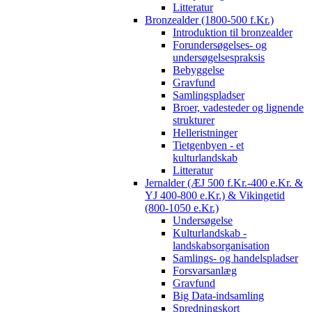
Litteratur
Bronzealder (1800-500 f.Kr.)
Introduktion til bronzealder
Forundersøgelses- og
undersøgelsespraksis
Bebyggelse
Gravfund
Samlingspladser
Broer, vadesteder og lignende
strukturer
Helleristninger
Tietgenbyen - et
kulturlandskab
Litteratur
Jernalder (ÆJ 500 f.Kr.-400 e.Kr. &
YJ 400-800 e.Kr.) & Vikingetid
(800-1050 e.Kr.)
Undersøgelse
Kulturlandskab -
landskabsorganisation
Samlings- og handelspladser
Forsvarsanlæg
Gravfund
Big Data-indsamling
Spredningskort