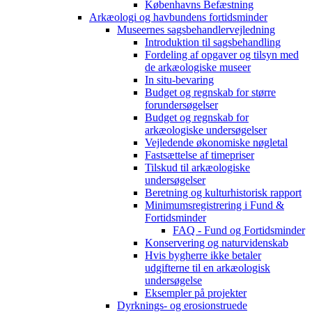
Københavns Befæstning
Arkæologi og havbundens fortidsminder
Museernes sagsbehandlervejledning
Introduktion til sagsbehandling
Fordeling af opgaver og tilsyn med
de arkæologiske museer
In situ-bevaring
Budget og regnskab for større
forundersøgelser
Budget og regnskab for
arkæologiske undersøgelser
Vejledende økonomiske nøgletal
Fastsættelse af timepriser
Tilskud til arkæologiske
undersøgelser
Beretning og kulturhistorisk rapport
Minimumsregistrering i Fund &
Fortidsminder
FAQ - Fund og Fortidsminder
Konservering og naturvidenskab
Hvis bygherre ikke betaler
udgifterne til en arkæologisk
undersøgelse
Eksempler på projekter
Dyrknings- og erosionstruede