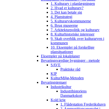
1. Kulturarv i planlægningen
2. Hvad er kulturarv?
3. Det kan betale sig
4. Planstrategi
5. Kulturarvskommunerne
6. Brug museerne
7. Arkitekturpolitik og kulturarv
8. Kulturhistoriske interesser
9. Skab overblik over kulturarven i
kommunen
10. Eksempler på forskellige
plansituationer
Eksempler på lokalplaner
Bevaringsværdige bygninger - metode
SAVE
Praktiske råd
KIP
KulturMiljø-Metoden
Bevaringstemaer
Industrikultur
Industrihistoriens
Danmarkskort
Kold krig
1. Flådestation Frederikshavn
2. Ammunitionsarsenalet i