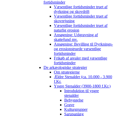
fortidsminder
Væsentlige fortidsminder truet af
dyrkning og skovdrift
Væsentlige fortidsminder truet af
skovrejsning
Væsentlige fortidsminder truet af
naturlig erosion
Ansøgning: Udgravning af
skattefund mv.
Ansøgning: Bevilling til Dyrknings-
og erosionstruede væsentlige
fortidsminder
Frikøb af arealer med væsentlige
fortidsminder
De arkæologiske strategier
Om strategierne
Ældre Stenalder (ca. 10.000 - 3.900
f.Kr.
Yngre Stenalder (3900-1800 f.Kr.)
Introduktion til yngre
stenalder
Bebyggelse
Grave
Kulturgrupper
Sarupanlæg