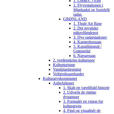
1. Loran-C i Eiði
2. Flyvestationen i
Mjørkadal og Sornfelli
radar.
GRØNLAND
1. Thule Air Base
2. Det mystiske
mikrofilmdepot
3. Dye radarstationer
4. Kangerlussuaq
5. Kangilinnguit /
Grønnedal
6. Narsarsuaq
2. verdenskrigs kulturspor
Kulturturisme
Vandplanlægning
Velfærdssamfundet
Kulturarvskommuner
Anbefalinger
1. Skab en værdifuld historie
2. Udvælg de rigtige
dynamoer
3. Formulér en vision for
kulturarven
4. Find og visualisér de