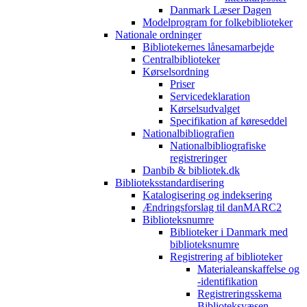
Danmark Læser Dagen
Modelprogram for folkebiblioteker
Nationale ordninger
Bibliotekernes lånesamarbejde
Centralbiblioteker
Kørselsordning
Priser
Servicedeklaration
Kørselsudvalget
Specifikation af køreseddel
Nationalbibliografien
Nationalbibliografiske
registreringer
Danbib & bibliotek.dk
Biblioteksstandardisering
Katalogisering og indeksering
Ændringsforslag til danMARC2
Biblioteksnumre
Biblioteker i Danmark med
biblioteksnumre
Registrering af biblioteker
Materialeanskaffelse og
-identifikation
Registreringsskema
Biblioteksvæsen