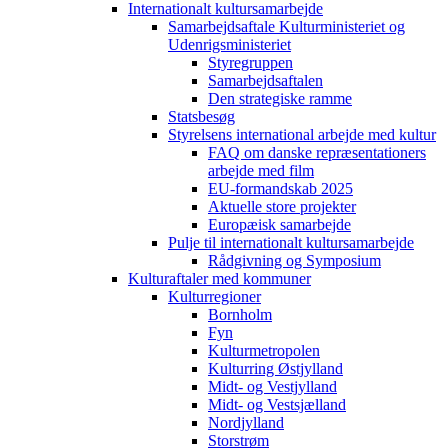
Internationalt kultursamarbejde
Samarbejdsaftale Kulturministeriet og
Udenrigsministeriet
Styregruppen
Samarbejdsaftalen
Den strategiske ramme
Statsbesøg
Styrelsens international arbejde med kultur
FAQ om danske repræsentationers
arbejde med film
EU-formandskab 2025
Aktuelle store projekter
Europæisk samarbejde
Pulje til internationalt kultursamarbejde
Rådgivning og Symposium
Kulturaftaler med kommuner
Kulturregioner
Bornholm
Fyn
Kulturmetropolen
Kulturring Østjylland
Midt- og Vestjylland
Midt- og Vestsjælland
Nordjylland
Storstrøm