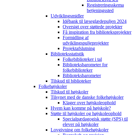
Registreringsskema
betjeningssted
Udviklingsmidler
Idébank til læseglædepuljen 2024
Oversigt over støttede projekter
Få inspiration fra biblioteksprojekter
Formidling af
udviklingspuljeprojekter
Projektafslutning
Biblioteksstatistik
Folkebiblioteker i tal
Biblioteksbarometer for
folkebiblioteker
Biblioteksbarometer
Tilskud til biblioteker
Folkehøjskoler
Tilskud til højskoler
Tilsynet med de danske folkehøjskoler
Klager over højskoleophold
Hvem kan komme på højskole?
Støtte til højskoler og højskoleophold
Specialpædagogisk støtte (SPS) til
elever på højskoler
Lovgivning om folkehøjskoler