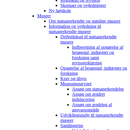
Regnskab og revision
Skemaer og vejledninger
Ny højskole
Museer
Om statsanerkendte og statslige museer
Information og vejledning til
statsanerkendte museer
Driftstilskud til statsanerkendte
museer
Indberetning af opgørelse af
besøgstal, indtægter og
forskning samt
revisorerklæring
Opgørelse af besøgstal, indtægter og
forskning
Krav og tilsyn
Museumsnævnet
Ansøg om statsanerkendelse
Ansøg om ændret
indplacering
Ansøg om ændring af
ansvarsområde
Udviklingspulje til statsanerkendte
museer
Samlingerne