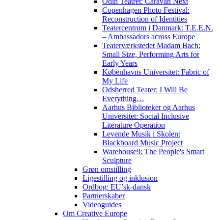
Odin Teatret: Caravan Next
Copenhagen Photo Festival:
Reconstruction of Identities
Teatercentrum i Danmark: T.E.E.N.
– Ambassadors across Europe
Teaterværkstedet Madam Bach:
Small Size, Performing Arts for
Early Years
Københavns Universitet: Fabric of
My Life
Odsherred Teater: I Will Be
Everything…
Aarhus Biblioteker og Aarhus
Universitet: Social Inclusive
Literature Operation
Levende Musik i Skolen:
Blackboard Music Project
Warehouse9: The People's Smart
Sculpture
Grøn omstilling
Ligestilling og inklusion
Ordbog: EU’sk-dansk
Partnerskaber
Videoguides
Om Creative Europe