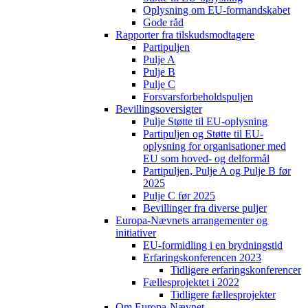
Oplysning om EU-formandskabet
Gode råd
Rapporter fra tilskudsmodtagere
Partipuljen
Pulje A
Pulje B
Pulje C
Forsvarsforbeholdspuljen
Bevillingsoversigter
Pulje Støtte til EU-oplysning
Partipuljen og Støtte til EU-
oplysning for organisationer med
EU som hoved- og delformål
Partipuljen, Pulje A og Pulje B før
2025
Pulje C før 2025
Bevillinger fra diverse puljer
Europa-Nævnets arrangementer og
initiativer
EU-formidling i en brydningstid
Erfaringskonferencen 2023
Tidligere erfaringskonferencer
Fællesprojektet i 2022
Tidligere fællesprojekter
Om Europa-Nævnet