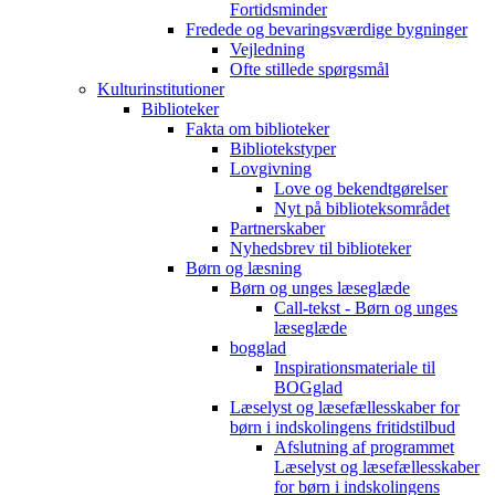
Fortidsminder
Fredede og bevaringsværdige bygninger
Vejledning
Ofte stillede spørgsmål
Kulturinstitutioner
Biblioteker
Fakta om biblioteker
Bibliotekstyper
Lovgivning
Love og bekendtgørelser
Nyt på biblioteksområdet
Partnerskaber
Nyhedsbrev til biblioteker
Børn og læsning
Børn og unges læseglæde
Call-tekst - Børn og unges
læseglæde
bogglad
Inspirationsmateriale til
BOGglad
Læselyst og læsefællesskaber for
børn i indskolingens fritidstilbud
Afslutning af programmet
Læselyst og læsefællesskaber
for børn i indskolingens