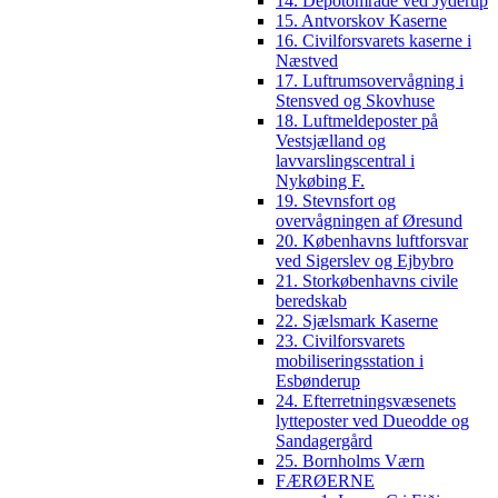
14. Depotområde ved Jyderup
15. Antvorskov Kaserne
16. Civilforsvarets kaserne i
Næstved
17. Luftrumsovervågning i
Stensved og Skovhuse
18. Luftmeldeposter på
Vestsjælland og
lavvarslingscentral i
Nykøbing F.
19. Stevnsfort og
overvågningen af Øresund
20. Københavns luftforsvar
ved Sigerslev og Ejbybro
21. Storkøbenhavns civile
beredskab
22. Sjælsmark Kaserne
23. Civilforsvarets
mobiliseringsstation i
Esbønderup
24. Efterretningsvæsenets
lytteposter ved Dueodde og
Sandagergård
25. Bornholms Værn
FÆRØERNE