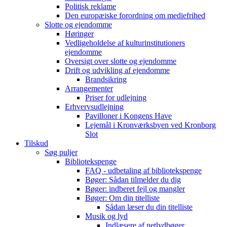
Politisk reklame
Den europæiske forordning om mediefrihed
Slotte og ejendomme
Høringer
Vedligeholdelse af kulturinstitutioners
ejendomme
Oversigt over slotte og ejendomme
Drift og udvikling af ejendomme
Brandsikring
Arrangementer
Priser for udlejning
Erhvervsudlejning
Pavilloner i Kongens Have
Lejemål i Kronværksbyen ved Kronborg
Slot
Tilskud
Søg puljer
Bibliotekspenge
FAQ - udbetaling af bibliotekspenge
Bøger: Sådan tilmelder du dig
Bøger: indberet fejl og mangler
Bøger: Om din titelliste
Sådan læser du din titelliste
Musik og lyd
Indlæsere af netlydbøger