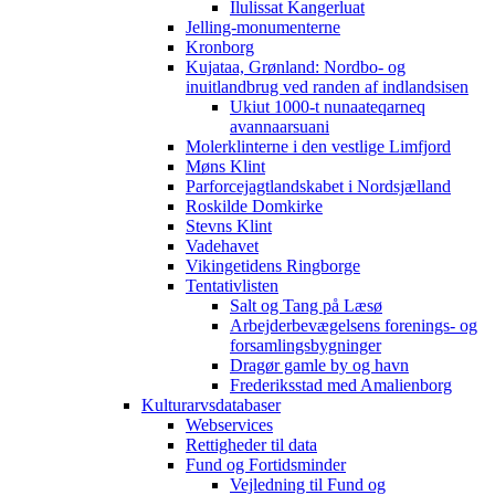
Ilulissat Kangerluat
Jelling-monumenterne
Kronborg
Kujataa, Grønland: Nordbo- og
inuitlandbrug ved randen af indlandsisen
Ukiut 1000-t nunaateqarneq
avannaarsuani
Molerklinterne i den vestlige Limfjord
Møns Klint
Parforcejagtlandskabet i Nordsjælland
Roskilde Domkirke
Stevns Klint
Vadehavet
Vikingetidens Ringborge
Tentativlisten
Salt og Tang på Læsø
Arbejderbevægelsens forenings- og
forsamlingsbygninger
Dragør gamle by og havn
Frederiksstad med Amalienborg
Kulturarvsdatabaser
Webservices
Rettigheder til data
Fund og Fortidsminder
Vejledning til Fund og