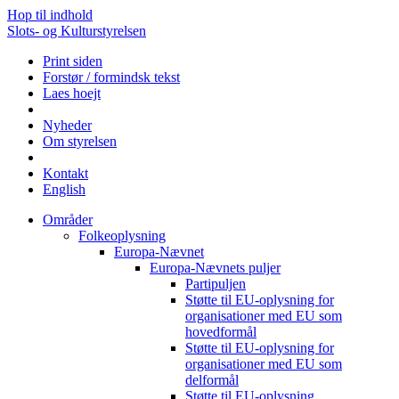
Hop til indhold
Slots- og Kulturstyrelsen
Print siden
Forstør / formindsk tekst
Laes hoejt
Nyheder
Om styrelsen
Kontakt
English
Områder
Folkeoplysning
Europa-Nævnet
Europa-Nævnets puljer
Partipuljen
Støtte til EU-oplysning for
organisationer med EU som
hovedformål
Støtte til EU-oplysning for
organisationer med EU som
delformål
Støtte til EU-oplysning