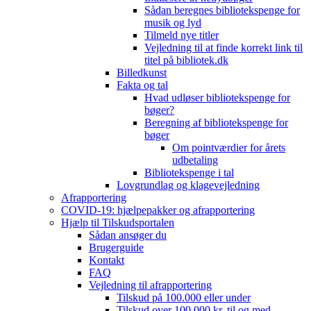
Sådan beregnes bibliotekspenge for
musik og lyd
Tilmeld nye titler
Vejledning til at finde korrekt link til
titel på bibliotek.dk
Billedkunst
Fakta og tal
Hvad udløser bibliotekspenge for
bøger?
Beregning af bibliotekspenge for
bøger
Om pointværdier for årets
udbetaling
Bibliotekspenge i tal
Lovgrundlag og klagevejledning
Afrapportering
COVID-19: hjælpepakker og afrapportering
Hjælp til Tilskudsportalen
Sådan ansøger du
Brugerguide
Kontakt
FAQ
Vejledning til afrapportering
Tilskud på 100.000 eller under
Tilskud over 100.000 kr. til og med