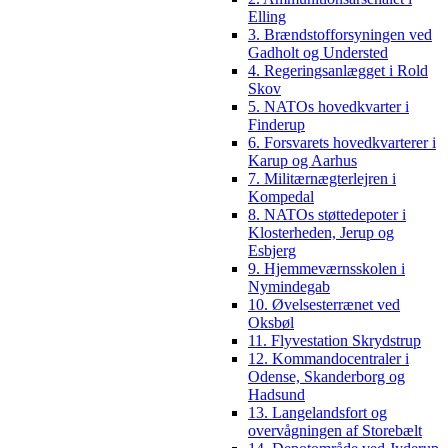
Elling
3. Brændstofforsyningen ved
Gadholt og Understed
4. Regeringsanlægget i Rold
Skov
5. NATOs hovedkvarter i
Finderup
6. Forsvarets hovedkvarterer i
Karup og Aarhus
7. Militærnægterlejren i
Kompedal
8. NATOs støttedepoter i
Klosterheden, Jerup og
Esbjerg
9. Hjemmeværnsskolen i
Nymindegab
10. Øvelsesterrænet ved
Oksbøl
11. Flyvestation Skrydstrup
12. Kommandocentraler i
Odense, Skanderborg og
Hadsund
13. Langelandsfort og
overvågningen af Storebælt