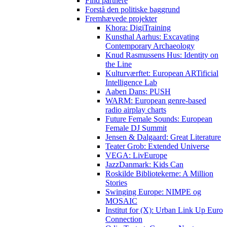
Find partnere
Forstå den politiske baggrund
Fremhævede projekter
Khora: DigiTraining
Kunsthal Aarhus: Excavating
Contemporary Archaeology
Knud Rasmussens Hus: Identity on
the Line
Kulturværftet: European ARTificial
Intelligence Lab
Aaben Dans: PUSH
WARM: European genre-based
radio airplay charts
Future Female Sounds: European
Female DJ Summit
Jensen & Dalgaard: Great Literature
Teater Grob: Extended Universe
VEGA: LivEurope
JazzDanmark: Kids Can
Roskilde Bibliotekerne: A Million
Stories
Swinging Europe: NIMPE og
MOSAIC
Institut for (X): Urban Link Up Euro
Connection