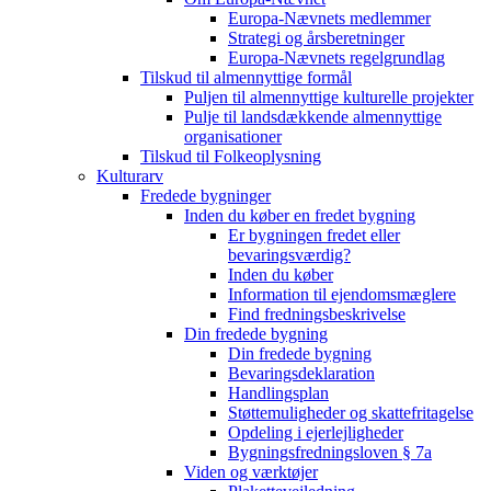
Europa-Nævnets medlemmer
Strategi og årsberetninger
Europa-Nævnets regelgrundlag
Tilskud til almennyttige formål
Puljen til almennyttige kulturelle projekter
Pulje til landsdækkende almennyttige
organisationer
Tilskud til Folkeoplysning
Kulturarv
Fredede bygninger
Inden du køber en fredet bygning
Er bygningen fredet eller
bevaringsværdig?
Inden du køber
Information til ejendomsmæglere
Find fredningsbeskrivelse
Din fredede bygning
Din fredede bygning
Bevaringsdeklaration
Handlingsplan
Støttemuligheder og skattefritagelse
Opdeling i ejerlejligheder
Bygningsfredningsloven § 7a
Viden og værktøjer