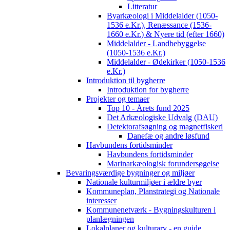
Litteratur
Byarkæologi i Middelalder (1050-
1536 e.Kr.), Renæssance (1536-
1660 e.Kr.) & Nyere tid (efter 1660)
Middelalder - Landbebyggelse
(1050-1536 e.Kr.)
Middelalder - Ødekirker (1050-1536
e.Kr.)
Introduktion til bygherre
Introduktion for bygherre
Projekter og temaer
Top 10 - Årets fund 2025
Det Arkæologiske Udvalg (DAU)
Detektorafsøgning og magnetfiskeri
Danefæ og andre løsfund
Havbundens fortidsminder
Havbundens fortidsminder
Marinarkæologisk forundersøgelse
Bevaringsværdige bygninger og miljøer
Nationale kulturmiljøer i ældre byer
Kommuneplan, Planstrategi og Nationale
interesser
Kommunenetværk - Bygningskulturen i
planlægningen
Lokalplaner og kulturarv - en guide