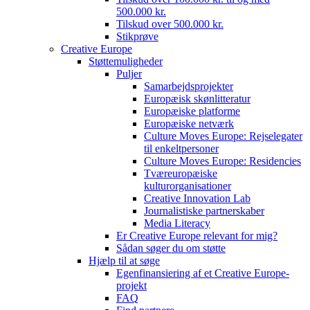
500.000 kr.
Tilskud over 500.000 kr.
Stikprøve
Creative Europe
Støttemuligheder
Puljer
Samarbejdsprojekter
Europæisk skønlitteratur
Europæiske platforme
Europæiske netværk
Culture Moves Europe: Rejselegater
til enkeltpersoner
Culture Moves Europe: Residencies
Tværeuropæiske
kulturorganisationer
Creative Innovation Lab
Journalistiske partnerskaber
Media Literacy
Er Creative Europe relevant for mig?
Sådan søger du om støtte
Hjælp til at søge
Egenfinansiering af et Creative Europe-
projekt
FAQ