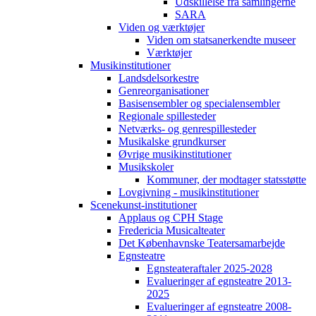
Udskillelse fra samlingerne
SARA
Viden og værktøjer
Viden om statsanerkendte museer
Værktøjer
Musikinstitutioner
Landsdelsorkestre
Genreorganisationer
Basisensembler og specialensembler
Regionale spillesteder
Netværks- og genrespillesteder
Musikalske grundkurser
Øvrige musikinstitutioner
Musikskoler
Kommuner, der modtager statsstøtte
Lovgivning - musikinstitutioner
Scenekunst-institutioner
Applaus og CPH Stage
Fredericia Musicalteater
Det Københavnske Teatersamarbejde
Egnsteatre
Egnsteateraftaler 2025-2028
Evalueringer af egnsteatre 2013-
2025
Evalueringer af egnsteatre 2008-