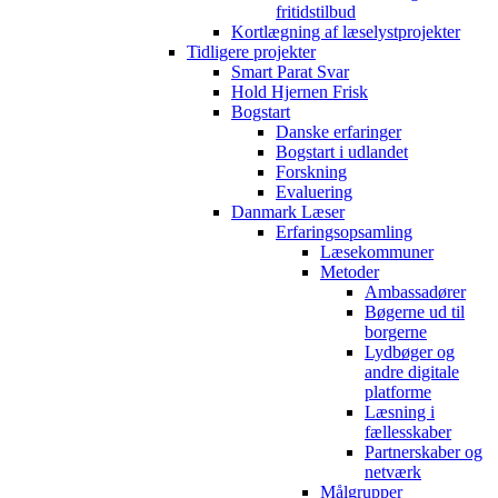
fritidstilbud
Kortlægning af læselystprojekter
Tidligere projekter
Smart Parat Svar
Hold Hjernen Frisk
Bogstart
Danske erfaringer
Bogstart i udlandet
Forskning
Evaluering
Danmark Læser
Erfaringsopsamling
Læsekommuner
Metoder
Ambassadører
Bøgerne ud til
borgerne
Lydbøger og
andre digitale
platforme
Læsning i
fællesskaber
Partnerskaber og
netværk
Målgrupper