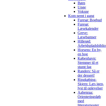
Børn
Unge
Voksne
Kom nemt i gang
Furesø: Bogbud
Furesø:
Læsekalender
Greve:
Læsebamser
Hillerød:
Arbejdspladsbiblio
Horsens: En by,
en bog
København:
Stemmer til et
stumt fag
Randers: Så er
der dessert!
Ringkøbing-
Skjern: Læs igen,
lyst til oplevelser
Aabenraa:
Orienteringsløb
med
litteraturposter