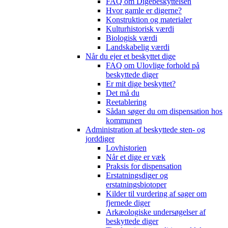
FAQ om Digebeskyttelsen
Hvor gamle er digerne?
Konstruktion og materialer
Kulturhistorisk værdi
Biologisk værdi
Landskabelig værdi
Når du ejer et beskyttet dige
FAQ om Ulovlige forhold på
beskyttede diger
Er mit dige beskyttet?
Det må du
Reetablering
Sådan søger du om dispensation hos
kommunen
Administration af beskyttede sten- og
jorddiger
Lovhistorien
Når et dige er væk
Praksis for dispensation
Erstatningsdiger og
erstatningsbiotoper
Kilder til vurdering af sager om
fjernede diger
Arkæologiske undersøgelser af
beskyttede diger