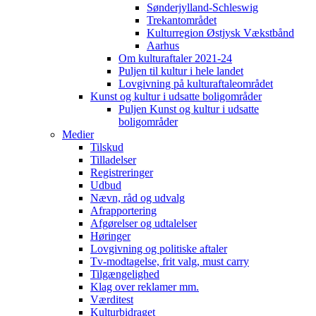
Sønderjylland-Schleswig
Trekantområdet
Kulturregion Østjysk Vækstbånd
Aarhus
Om kulturaftaler 2021-24
Puljen til kultur i hele landet
Lovgivning på kulturaftaleområdet
Kunst og kultur i udsatte boligområder
Puljen Kunst og kultur i udsatte
boligområder
Medier
Tilskud
Tilladelser
Registreringer
Udbud
Nævn, råd og udvalg
Afrapportering
Afgørelser og udtalelser
Høringer
Lovgivning og politiske aftaler
Tv-modtagelse, frit valg, must carry
Tilgængelighed
Klag over reklamer mm.
Værditest
Kulturbidraget