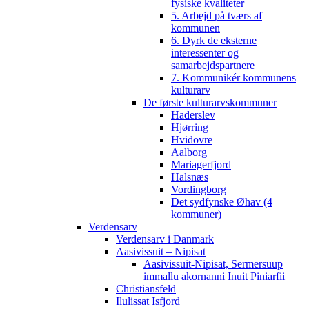
fysiske kvaliteter
5. Arbejd på tværs af
kommunen
6. Dyrk de eksterne
interessenter og
samarbejdspartnere
7. Kommunikér kommunens
kulturarv
De første kulturarvskommuner
Haderslev
Hjørring
Hvidovre
Aalborg
Mariagerfjord
Halsnæs
Vordingborg
Det sydfynske Øhav (4
kommuner)
Verdensarv
Verdensarv i Danmark
Aasivissuit – Nipisat
Aasivissuit-Nipisat, Sermersuup
immallu akornanni Inuit Piniarfii
Christiansfeld
Ilulissat Isfjord