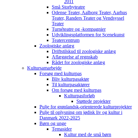
2011
Små Storbyteatre
Odense Teater, Aalborg Teater, Aarhus
Teater, Randers Teater og Vendsyssel
Teater
Turnéteatre og -kompagnier
Udviklingsplatformen for Scenekunst
Teatercentrum
Zoologiske anlæg
Driftstilskud til zoologiske anlæg
Aflæggelse af regnskab
Rådet for zoologiske anlæg
Kultursamarbejde
Forsøg med kulturpas
Bliv kulturpasaktør
Til kulturpasaktører
Om forsøg med kulturpas
Kulturpasforløb
Støttede projekter
Pulje for grønlandsk-orienterede kulturprojekter
Pulje til oplysning om jødisk liv og kultur i
Danmark 2022-2025
Børn og unge
Temasider
Kultur med de små børn