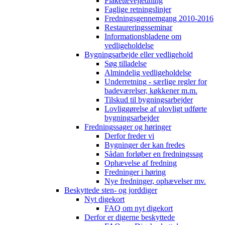
Plakettevejledning
Faglige retningslinjer
Fredningsgennemgang 2010-2016
Restaureringsseminar
Informationsbladene om
vedligeholdelse
Bygningsarbejde eller vedligehold
Søg tilladelse
Almindelig vedligeholdelse
Underretning - særlige regler for
badeværelser, køkkener m.m.
Tilskud til bygningsarbejder
Lovliggørelse af ulovligt udførte
bygningsarbejder
Fredningssager og høringer
Derfor freder vi
Bygninger der kan fredes
Sådan forløber en fredningssag
Ophævelse af fredning
Fredninger i høring
Nye fredninger, ophævelser mv.
Beskyttede sten- og jorddiger
Nyt digekort
FAQ om nyt digekort
Derfor er digerne beskyttede