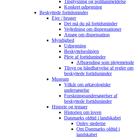
Tinglysning og politianmeldelse
Konkret udpegning
Beskyttede fortidsminder
Ejer / bruger
Det må du på fortidsminder
Vejledning om dispensationer
Ansøg om dispensation
Myndighed
Udpegning
Beskyttelseslinjen
Pleje af fortidsminder
Afbrænding som plejemetode
Tilsyn og håndhævelse af regler om
beskyttede fortidsminder
Museum
Vilkår om arkæologiske
undersøgelse
Forskningsundersøgelser af
beskyttede fortidsminder
Historie og temaer
Historien om loven
Danmarks oldtid i landskabet
Oplev stederne
Om Danmarks oldtid i
landskabet