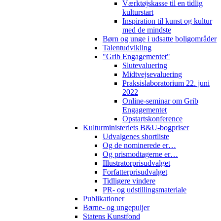
Værktøjskasse til en tidlig
kulturstart
Inspiration til kunst og kultur
med de mindste
Børn og unge i udsatte boligområder
Talentudvikling
"Grib Engagementet"
Slutevaluering
Midtvejsevaluering
Praksislaboratorium 22. juni
2022
Online-seminar om Grib
Engagementet
Opstartskonference
Kulturministeriets B&U-bogpriser
Udvalgenes shortliste
Og de nominerede er…
Og prismodtagerne er…
Illustratorprisudvalget
Forfatterprisudvalget
Tidligere vindere
PR- og udstillingsmateriale
Publikationer
Børne- og ungepuljer
Statens Kunstfond