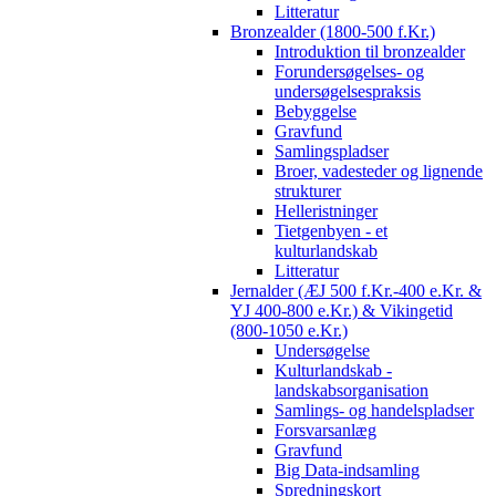
Litteratur
Bronzealder (1800-500 f.Kr.)
Introduktion til bronzealder
Forundersøgelses- og
undersøgelsespraksis
Bebyggelse
Gravfund
Samlingspladser
Broer, vadesteder og lignende
strukturer
Helleristninger
Tietgenbyen - et
kulturlandskab
Litteratur
Jernalder (ÆJ 500 f.Kr.-400 e.Kr. &
YJ 400-800 e.Kr.) & Vikingetid
(800-1050 e.Kr.)
Undersøgelse
Kulturlandskab -
landskabsorganisation
Samlings- og handelspladser
Forsvarsanlæg
Gravfund
Big Data-indsamling
Spredningskort