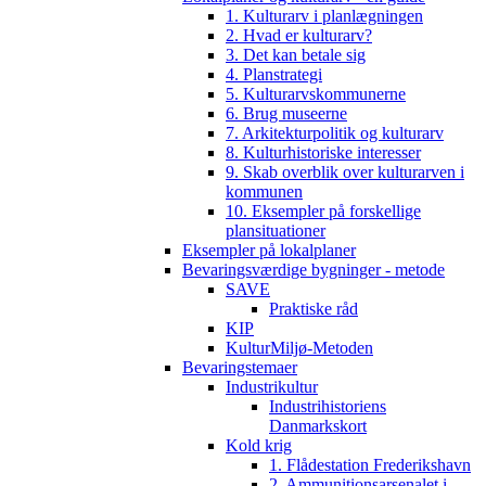
1. Kulturarv i planlægningen
2. Hvad er kulturarv?
3. Det kan betale sig
4. Planstrategi
5. Kulturarvskommunerne
6. Brug museerne
7. Arkitekturpolitik og kulturarv
8. Kulturhistoriske interesser
9. Skab overblik over kulturarven i
kommunen
10. Eksempler på forskellige
plansituationer
Eksempler på lokalplaner
Bevaringsværdige bygninger - metode
SAVE
Praktiske råd
KIP
KulturMiljø-Metoden
Bevaringstemaer
Industrikultur
Industrihistoriens
Danmarkskort
Kold krig
1. Flådestation Frederikshavn
2. Ammunitionsarsenalet i