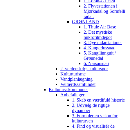
1. Loran-C i Eiði
2. Flyvestationen i
Mjørkadal og Sornfelli
radar.
GRØNLAND
1. Thule Air Base
2. Det mystiske
mikrofilmdepot
3. Dye radarstationer
4. Kangerlussuaq
5. Kangilinnguit /
Grønnedal
6. Narsarsuaq
2. verdenskrigs kulturspor
Kulturturisme
Vandplanlægning
Velfærdssamfundet
Kulturarvskommuner
Anbefalinger
1. Skab en værdifuld historie
2. Udvælg de rigtige
dynamoer
3. Formulér en vision for
kulturarven
4. Find og visualisér de