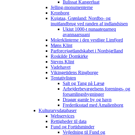
Ilulissat Kangerluat
Jelling-monumenterne
Kronborg
Kujataa, Grønland: Nordbo- og
inuitlandbrug ved randen af indlandsisen
Ukiut 1000-t nunaateqarneq
avannaarsuani
Molerklinterne i den vestlige Limfjord
Møns Klint
Parforcejagtlandskabet i Nordsjælland
Roskilde Domkirke
Stevns Klint
Vadehavet
Vikingetidens Ringborge
Tentativlisten
Salt og Tang på Læsø
Arbejderbevægelsens forenings- og
forsamlingsbygninger
Dragør gamle by og havn
Frederiksstad med Amalienborg
Kulturarvsdatabaser
Webservices
Rettigheder til data
Fund og Fortidsminder
Vejledning til Fund og