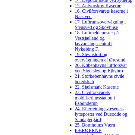
14. Depotområde ved Jyderup
15. Antvorskov Kaserne
16. Civilforsvarets kaserne i
Næstved
17. Luftrumsovervågning i
Stensved og Skovhuse
18. Luftmeldeposter på
Vestsjælland og
lavvarslingscentral i
Nykøbing F.
19. Stevnsfort og
overvågningen af Øresund
20. Københavns luftforsvar
ved Sigerslev og Ejbybro
21. Storkøbenhavns civile
beredskab
22. Sjælsmark Kaserne
23. Civilforsvarets
mobiliseringsstation i
Esbønderup
24. Efterretningsvæsenets
lytteposter ved Dueodde og
Sandagergård
25. Bornholms Værn
FÆRØERNE