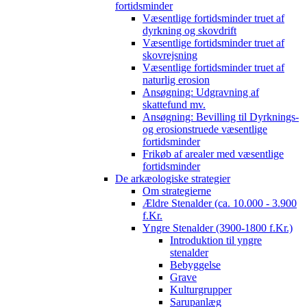
fortidsminder
Væsentlige fortidsminder truet af
dyrkning og skovdrift
Væsentlige fortidsminder truet af
skovrejsning
Væsentlige fortidsminder truet af
naturlig erosion
Ansøgning: Udgravning af
skattefund mv.
Ansøgning: Bevilling til Dyrknings-
og erosionstruede væsentlige
fortidsminder
Frikøb af arealer med væsentlige
fortidsminder
De arkæologiske strategier
Om strategierne
Ældre Stenalder (ca. 10.000 - 3.900
f.Kr.
Yngre Stenalder (3900-1800 f.Kr.)
Introduktion til yngre
stenalder
Bebyggelse
Grave
Kulturgrupper
Sarupanlæg