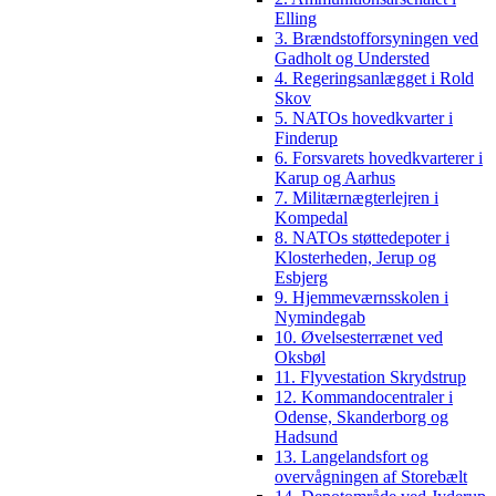
Elling
3. Brændstofforsyningen ved
Gadholt og Understed
4. Regeringsanlægget i Rold
Skov
5. NATOs hovedkvarter i
Finderup
6. Forsvarets hovedkvarterer i
Karup og Aarhus
7. Militærnægterlejren i
Kompedal
8. NATOs støttedepoter i
Klosterheden, Jerup og
Esbjerg
9. Hjemmeværnsskolen i
Nymindegab
10. Øvelsesterrænet ved
Oksbøl
11. Flyvestation Skrydstrup
12. Kommandocentraler i
Odense, Skanderborg og
Hadsund
13. Langelandsfort og
overvågningen af Storebælt