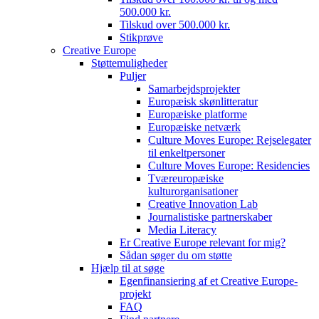
500.000 kr.
Tilskud over 500.000 kr.
Stikprøve
Creative Europe
Støttemuligheder
Puljer
Samarbejdsprojekter
Europæisk skønlitteratur
Europæiske platforme
Europæiske netværk
Culture Moves Europe: Rejselegater
til enkeltpersoner
Culture Moves Europe: Residencies
Tværeuropæiske
kulturorganisationer
Creative Innovation Lab
Journalistiske partnerskaber
Media Literacy
Er Creative Europe relevant for mig?
Sådan søger du om støtte
Hjælp til at søge
Egenfinansiering af et Creative Europe-
projekt
FAQ