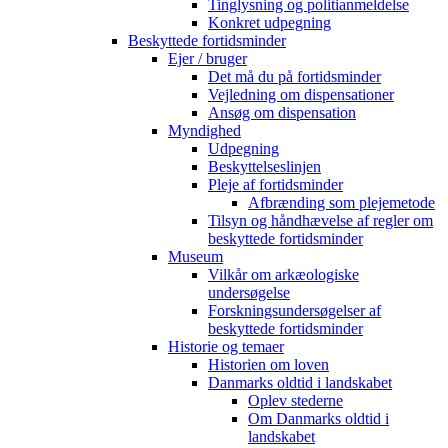
Tinglysning og politianmeldelse
Konkret udpegning
Beskyttede fortidsminder
Ejer / bruger
Det må du på fortidsminder
Vejledning om dispensationer
Ansøg om dispensation
Myndighed
Udpegning
Beskyttelseslinjen
Pleje af fortidsminder
Afbrænding som plejemetode
Tilsyn og håndhævelse af regler om
beskyttede fortidsminder
Museum
Vilkår om arkæologiske
undersøgelse
Forskningsundersøgelser af
beskyttede fortidsminder
Historie og temaer
Historien om loven
Danmarks oldtid i landskabet
Oplev stederne
Om Danmarks oldtid i
landskabet