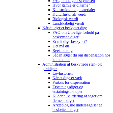
FAQ om Digebeskyttelsen
Hvor gamle er digerne?
Konstruktion og materialer
Kulturhistorisk værdi
Biologisk værdi
Landskabelig værdi
Når du ejer et beskyttet dige
FAQ om Ulovlige forhold på
beskyttede diger
Er mit dige beskyttet?
Det må du
Reetablering
Sådan søger du om dispensation hos
kommunen
Administration af beskyttede sten- og
jorddiger
Lovhistorien
Når et dige er væk
Praksis for dispensation
Erstatningsdiger og
erstatningsbiotoper
Kilder til vurdering af sager om
fjernede diger
Arkæologiske undersøgelser af
beskyttede diger