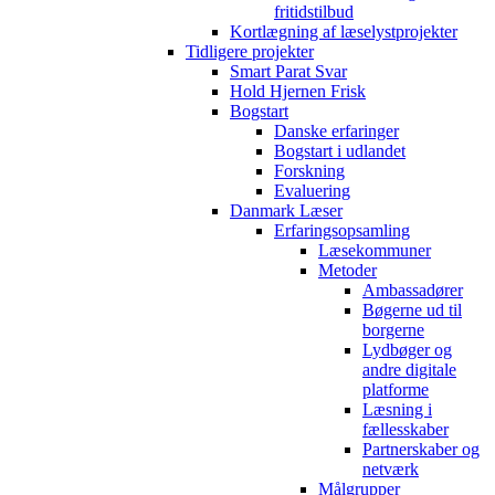
fritidstilbud
Kortlægning af læselystprojekter
Tidligere projekter
Smart Parat Svar
Hold Hjernen Frisk
Bogstart
Danske erfaringer
Bogstart i udlandet
Forskning
Evaluering
Danmark Læser
Erfaringsopsamling
Læsekommuner
Metoder
Ambassadører
Bøgerne ud til
borgerne
Lydbøger og
andre digitale
platforme
Læsning i
fællesskaber
Partnerskaber og
netværk
Målgrupper