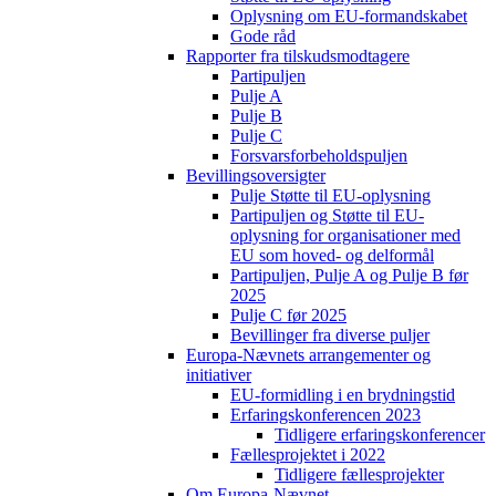
Oplysning om EU-formandskabet
Gode råd
Rapporter fra tilskudsmodtagere
Partipuljen
Pulje A
Pulje B
Pulje C
Forsvarsforbeholdspuljen
Bevillingsoversigter
Pulje Støtte til EU-oplysning
Partipuljen og Støtte til EU-
oplysning for organisationer med
EU som hoved- og delformål
Partipuljen, Pulje A og Pulje B før
2025
Pulje C før 2025
Bevillinger fra diverse puljer
Europa-Nævnets arrangementer og
initiativer
EU-formidling i en brydningstid
Erfaringskonferencen 2023
Tidligere erfaringskonferencer
Fællesprojektet i 2022
Tidligere fællesprojekter
Om Europa-Nævnet