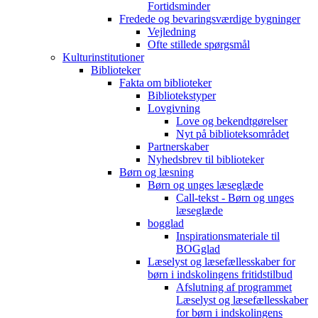
Fortidsminder
Fredede og bevaringsværdige bygninger
Vejledning
Ofte stillede spørgsmål
Kulturinstitutioner
Biblioteker
Fakta om biblioteker
Bibliotekstyper
Lovgivning
Love og bekendtgørelser
Nyt på biblioteksområdet
Partnerskaber
Nyhedsbrev til biblioteker
Børn og læsning
Børn og unges læseglæde
Call-tekst - Børn og unges
læseglæde
bogglad
Inspirationsmateriale til
BOGglad
Læselyst og læsefællesskaber for
børn i indskolingens fritidstilbud
Afslutning af programmet
Læselyst og læsefællesskaber
for børn i indskolingens