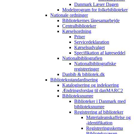
Danmark Læser Dagen
Modelprogram for folkebiblioteker
Nationale ordninger
Bibliotekernes lånesamarbejde
Centralbiblioteker
Kørselsordning
Priser
Servicedeklaration
Kørselsudvalget
Specifikation af køreseddel
Nationalbibliografien
Nationalbibliografiske
registreringer
Danbib & bibliotek.dk
Biblioteksstandardisering
Katalogisering og indeksering
Ændringsforslag til danMARC2
Biblioteksnumre
Biblioteker i Danmark med
biblioteksnumre
Registrering af biblioteker
Materialeanskaffelse og
-identifikation
Registreringsskema
Biblioteksvæsen