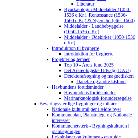
Litteratur
Byarkæologi i Middelalder (1050-
1536 e.Kr.), Renæssance (1536-
1660 e.Kr.) & Nyere tid (efter 1660)
Middelalder - Landbebyggelse
(1050-1536 e.Kr.)
Middelalder - Ødekirker (1050-1536
e.Kr.)
Introduktion til bygherre
Introduktion for bygherre
Projekter og temaer
Top 10 - Årets fund 2025
Det Arkæologiske Udvalg (DAU)
Detektorafsøgning og magnetfiskeri
Danefæ og andre løsfund
Havbundens fortidsminder
Havbundens fortidsminder
Marinarkæologisk forundersøgelse
Bevaringsværdige bygninger og miljøer
Nationale kulturmiljøer i ældre byer
Kommuneplan, Planstrategi og Nationale
interesser
Kommunenetværk - Bygningskulturen i
planlægningen
Lokalplaner og kulturarv - en guide