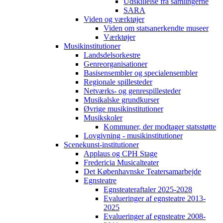
Udskillelse fra samlingerne
SARA
Viden og værktøjer
Viden om statsanerkendte museer
Værktøjer
Musikinstitutioner
Landsdelsorkestre
Genreorganisationer
Basisensembler og specialensembler
Regionale spillesteder
Netværks- og genrespillesteder
Musikalske grundkurser
Øvrige musikinstitutioner
Musikskoler
Kommuner, der modtager statsstøtte
Lovgivning - musikinstitutioner
Scenekunst-institutioner
Applaus og CPH Stage
Fredericia Musicalteater
Det Københavnske Teatersamarbejde
Egnsteatre
Egnsteateraftaler 2025-2028
Evalueringer af egnsteatre 2013-
2025
Evalueringer af egnsteatre 2008-