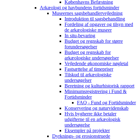
Københavns Befæstning
Arkæologi og havbundens fortidsminder
Museernes sagsbehandlervejledning
Introduktion til sagsbehandling
Fordeling af opgaver og tilsyn med
de arkæologiske museer
In situ-bevaring
Budget og regnskab for større
forundersøgelser
Budget og regnskab for
arkæologiske undersøgelser
Vejledende økonomiske nøgletal
Fastsættelse af timepriser
Tilskud til arkæologiske
undersøgelser
Beretning og kulturhistorisk rapport
Minimumsregistrering i Fund &
Fortidsminder
FAQ - Fund og Fortidsminder
Konservering og naturvidenskab
Hvis bygherre ikke betaler
udgifterne til en arkæologisk
undersøgelse
Eksempler på projekter
Dyrknings- og erosionstruede