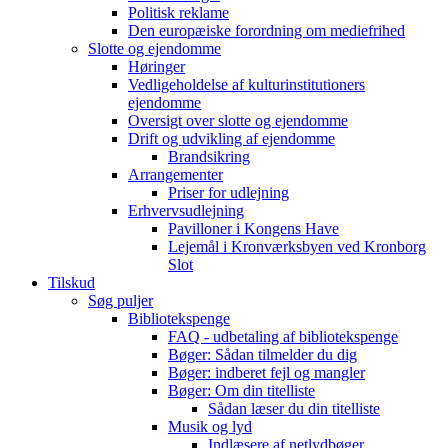
Politisk reklame
Den europæiske forordning om mediefrihed
Slotte og ejendomme
Høringer
Vedligeholdelse af kulturinstitutioners
ejendomme
Oversigt over slotte og ejendomme
Drift og udvikling af ejendomme
Brandsikring
Arrangementer
Priser for udlejning
Erhvervsudlejning
Pavilloner i Kongens Have
Lejemål i Kronværksbyen ved Kronborg
Slot
Tilskud
Søg puljer
Bibliotekspenge
FAQ - udbetaling af bibliotekspenge
Bøger: Sådan tilmelder du dig
Bøger: indberet fejl og mangler
Bøger: Om din titelliste
Sådan læser du din titelliste
Musik og lyd
Indlæsere af netlydbøger