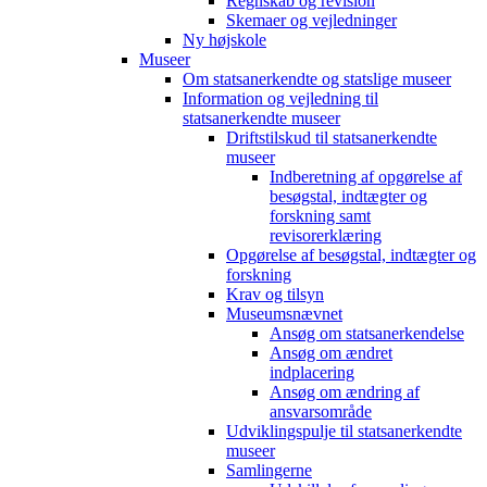
Regnskab og revision
Skemaer og vejledninger
Ny højskole
Museer
Om statsanerkendte og statslige museer
Information og vejledning til
statsanerkendte museer
Driftstilskud til statsanerkendte
museer
Indberetning af opgørelse af
besøgstal, indtægter og
forskning samt
revisorerklæring
Opgørelse af besøgstal, indtægter og
forskning
Krav og tilsyn
Museumsnævnet
Ansøg om statsanerkendelse
Ansøg om ændret
indplacering
Ansøg om ændring af
ansvarsområde
Udviklingspulje til statsanerkendte
museer
Samlingerne