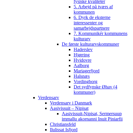
fysiske kvaliteter
5. Arbejd på tværs af
kommunen
6. Dyrk de eksterne
interessenter og
samarbejdspartnere
7. Kommunikér kommunens
kulturarv
De første kulturarvskommuner
Haderslev
Hjørring
Hvidovre
Aalborg
Mariagerfjord
Halsnæs
Vordingborg
Det sydfynske Øhav (4
kommuner)
Verdensarv
Verdensarv i Danmark
Aasivissuit – Nipisat
Aasivissuit-Nipisat, Sermersuup
immallu akornanni Inuit Piniarfii
Christiansfeld
Ilulissat Isfjord