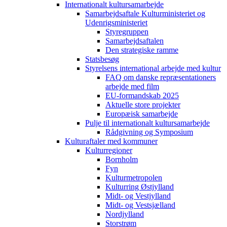
Internationalt kultursamarbejde
Samarbejdsaftale Kulturministeriet og
Udenrigsministeriet
Styregruppen
Samarbejdsaftalen
Den strategiske ramme
Statsbesøg
Styrelsens international arbejde med kultur
FAQ om danske repræsentationers
arbejde med film
EU-formandskab 2025
Aktuelle store projekter
Europæisk samarbejde
Pulje til internationalt kultursamarbejde
Rådgivning og Symposium
Kulturaftaler med kommuner
Kulturregioner
Bornholm
Fyn
Kulturmetropolen
Kulturring Østjylland
Midt- og Vestjylland
Midt- og Vestsjælland
Nordjylland
Storstrøm