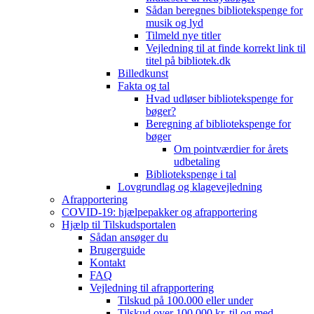
Sådan beregnes bibliotekspenge for
musik og lyd
Tilmeld nye titler
Vejledning til at finde korrekt link til
titel på bibliotek.dk
Billedkunst
Fakta og tal
Hvad udløser bibliotekspenge for
bøger?
Beregning af bibliotekspenge for
bøger
Om pointværdier for årets
udbetaling
Bibliotekspenge i tal
Lovgrundlag og klagevejledning
Afrapportering
COVID-19: hjælpepakker og afrapportering
Hjælp til Tilskudsportalen
Sådan ansøger du
Brugerguide
Kontakt
FAQ
Vejledning til afrapportering
Tilskud på 100.000 eller under
Tilskud over 100.000 kr. til og med