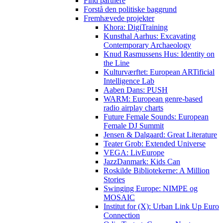
Find partnere
Forstå den politiske baggrund
Fremhævede projekter
Khora: DigiTraining
Kunsthal Aarhus: Excavating
Contemporary Archaeology
Knud Rasmussens Hus: Identity on
the Line
Kulturværftet: European ARTificial
Intelligence Lab
Aaben Dans: PUSH
WARM: European genre-based
radio airplay charts
Future Female Sounds: European
Female DJ Summit
Jensen & Dalgaard: Great Literature
Teater Grob: Extended Universe
VEGA: LivEurope
JazzDanmark: Kids Can
Roskilde Bibliotekerne: A Million
Stories
Swinging Europe: NIMPE og
MOSAIC
Institut for (X): Urban Link Up Euro
Connection