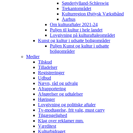
Sønderjylland-Schleswig
Trekantområdet
Kulturregion Østjysk Vækstbånd
Aarhus
Om kulturaftaler 2021-24
Puljen til kultur i hele landet
Lovgivning på kulturaftaleområdet
Kunst og kultur i udsatte boligområder
Puljen Kunst og kultur i udsatte
boligområder
Medier
Tilskud
Tilladelser
Registreringer
Udbud
Nævn, råd og udvalg
Afrapportering
Afgørelser og udtalelser
Høringer
Lovgivning og politiske aftaler
Tv-modtagelse, frit valg, must carry
Tilgængelighed
Klag over reklamer mm.
Værditest
Kulturbidraget