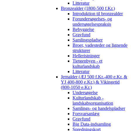
Litteratur
Bronzealder (1800-500 f.Kr.)
Introduktion til bronzealder
Forundersøgelses- og
undersøgelsespraksis
Bebyggelse
Gravfund
Samlingspladser
Broer, vadesteder og lignende
strukturer
Helleristninger
Tietgenbyen - et
kulturlandskab
Litteratur
Jernalder (ÆJ 500 f.Kr.-400 e.Kr. &
YJ 400-800 e.Kr.) & Vikingetid
(800-1050 e.Kr.)
Undersøgelse
Kulturlandskab -
landskabsorganisation
Samlings- og handelspladser
Forsvarsanlæg
Gravfund
Big Data-indsamling
Spredningskort