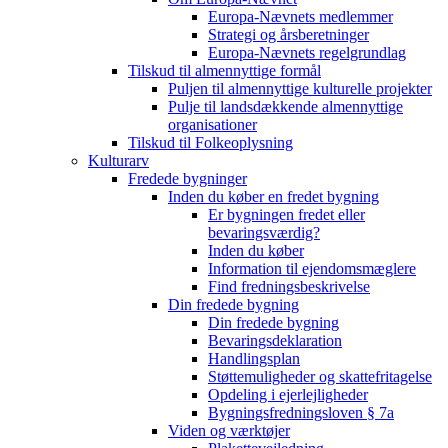
Europa-Nævnets medlemmer
Strategi og årsberetninger
Europa-Nævnets regelgrundlag
Tilskud til almennyttige formål
Puljen til almennyttige kulturelle projekter
Pulje til landsdækkende almennyttige
organisationer
Tilskud til Folkeoplysning
Kulturarv
Fredede bygninger
Inden du køber en fredet bygning
Er bygningen fredet eller
bevaringsværdig?
Inden du køber
Information til ejendomsmæglere
Find fredningsbeskrivelse
Din fredede bygning
Din fredede bygning
Bevaringsdeklaration
Handlingsplan
Støttemuligheder og skattefritagelse
Opdeling i ejerlejligheder
Bygningsfredningsloven § 7a
Viden og værktøjer