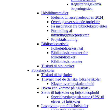
Registreringsskema
betjeningssted
Udviklingsmidler
Idébank til læseglædepuljen 2024
Oversigt over støttede projekter
Få inspiration fra biblioteksprojekter
Formidling af
udviklingspuljeprojekter
Projektafslutning
Biblioteksstatistik
Folkebiblioteker i tal
Biblioteksbarometer for
folkebiblioteker
Biblioteksbarometer
Tilskud til biblioteker
Folkehøjskoler
Tilskud til højskoler
Tilsynet med de danske folkehøjskoler
Klager over højskoleophold
Hvem kan komme på højskole?
Støtte til højskoler og højskoleophold
Specialpædagogisk støtte (SPS) til
elever på højskoler
Lovgivning om folkehøjskoler