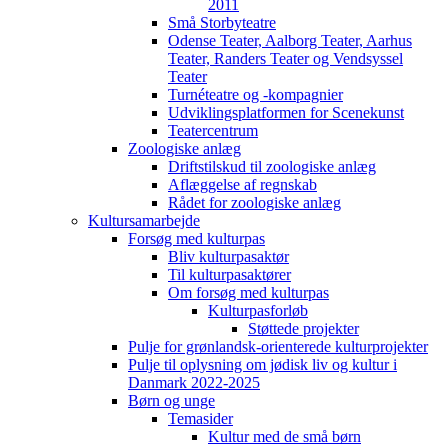
2011
Små Storbyteatre
Odense Teater, Aalborg Teater, Aarhus
Teater, Randers Teater og Vendsyssel
Teater
Turnéteatre og -kompagnier
Udviklingsplatformen for Scenekunst
Teatercentrum
Zoologiske anlæg
Driftstilskud til zoologiske anlæg
Aflæggelse af regnskab
Rådet for zoologiske anlæg
Kultursamarbejde
Forsøg med kulturpas
Bliv kulturpasaktør
Til kulturpasaktører
Om forsøg med kulturpas
Kulturpasforløb
Støttede projekter
Pulje for grønlandsk-orienterede kulturprojekter
Pulje til oplysning om jødisk liv og kultur i
Danmark 2022-2025
Børn og unge
Temasider
Kultur med de små børn