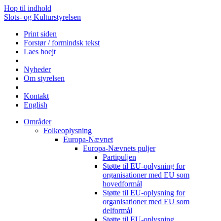
Hop til indhold
Slots- og Kulturstyrelsen
Print siden
Forstør / formindsk tekst
Laes hoejt
Nyheder
Om styrelsen
Kontakt
English
Områder
Folkeoplysning
Europa-Nævnet
Europa-Nævnets puljer
Partipuljen
Støtte til EU-oplysning for
organisationer med EU som
hovedformål
Støtte til EU-oplysning for
organisationer med EU som
delformål
Støtte til EU-oplysning