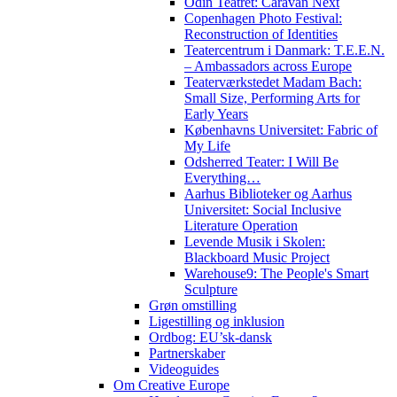
Odin Teatret: Caravan Next
Copenhagen Photo Festival:
Reconstruction of Identities
Teatercentrum i Danmark: T.E.E.N.
– Ambassadors across Europe
Teaterværkstedet Madam Bach:
Small Size, Performing Arts for
Early Years
Københavns Universitet: Fabric of
My Life
Odsherred Teater: I Will Be
Everything…
Aarhus Biblioteker og Aarhus
Universitet: Social Inclusive
Literature Operation
Levende Musik i Skolen:
Blackboard Music Project
Warehouse9: The People's Smart
Sculpture
Grøn omstilling
Ligestilling og inklusion
Ordbog: EU’sk-dansk
Partnerskaber
Videoguides
Om Creative Europe