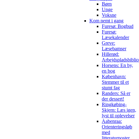
Børn
Unge
Voksne
Kom nemt i gang
Furesø: Bogbud
Furesø:
Læsekalender
Greve:
Læsebamser
Hillerød:
Arbejdspladsbiblio
Horsens: En by,
en bog
København:
Stemmer til et
stumt fag
Randers: Så er
der dessert!
Ringkøbing-
Skjern: Læs igen,
lyst til oplevelser
Aabenraa:
Orienteringsløb
med
litteraturposter