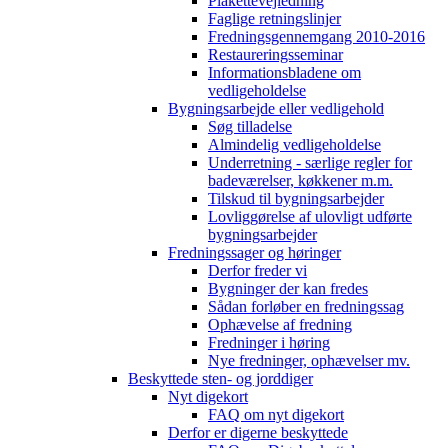
Plakettevejledning
Faglige retningslinjer
Fredningsgennemgang 2010-2016
Restaureringsseminar
Informationsbladene om
vedligeholdelse
Bygningsarbejde eller vedligehold
Søg tilladelse
Almindelig vedligeholdelse
Underretning - særlige regler for
badeværelser, køkkener m.m.
Tilskud til bygningsarbejder
Lovliggørelse af ulovligt udførte
bygningsarbejder
Fredningssager og høringer
Derfor freder vi
Bygninger der kan fredes
Sådan forløber en fredningssag
Ophævelse af fredning
Fredninger i høring
Nye fredninger, ophævelser mv.
Beskyttede sten- og jorddiger
Nyt digekort
FAQ om nyt digekort
Derfor er digerne beskyttede