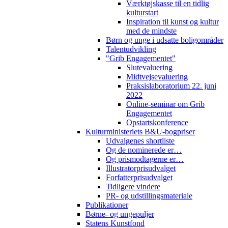
Værktøjskasse til en tidlig
kulturstart
Inspiration til kunst og kultur
med de mindste
Børn og unge i udsatte boligområder
Talentudvikling
"Grib Engagementet"
Slutevaluering
Midtvejsevaluering
Praksislaboratorium 22. juni
2022
Online-seminar om Grib
Engagementet
Opstartskonference
Kulturministeriets B&U-bogpriser
Udvalgenes shortliste
Og de nominerede er…
Og prismodtagerne er…
Illustratorprisudvalget
Forfatterprisudvalget
Tidligere vindere
PR- og udstillingsmateriale
Publikationer
Børne- og ungepuljer
Statens Kunstfond